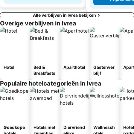
Alle verblijven in Ivrea bekijken
Overige verblijven in Ivrea
Hotel
Bed &
Aparthotel
Gastenver
Apar
Breakfasts
blijf
Populaire hotelcategorieën in Ivrea
Goedkope
Hotels met
Diervriend
Wellnessh
Hote
hotels
zwembad
elijke
otels
park