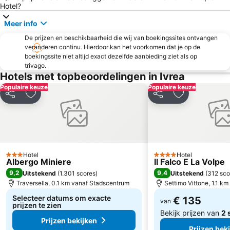
Piazza Castello
Via Giuseppe Garibaldi
Hotel?
Teatro Regio
Cit Turin
Meer info
Via Po
Parella
De prijzen en beschikbaarheid die wij van boekingssites ontvangen
Piazza Carlo Emanuele II - P.zza Carlina
Parco del Valentino
veranderen continu. Hierdoor kan het voorkomen dat je op de
boekingssite niet altijd exact dezelfde aanbieding ziet als op
Forte di Bard
San Francesco da Paola
trivago.
Hotels met topbeoordelingen in Ivrea
Carlo Alberto
Università degli Studi di Torino
Populaire keuze
Populaire keuze
Mappano
Sushi Kiko
Delen
Toevoegen aan favorieten
Delen
Toevoegen aa
A come Ambiente
Vanchiglia
San Lorenzo
Paleis Madama
Casa Scaccabarozzi - la Fetta di Polenta
Piazza Carlo Alberto
Egyptisch Museum
Chiesa della Gran Madre di Dio
Hotel
Hotel
3 Sterren
4 Sterren
Albergo Miniere
Il Falco E La Volpe
Aosta Valley Airport
9,2
9,4
Uitstekend
(
1.301 scores
)
Uitstekend
(
312 sco
Traversella, 0.1 km vanaf Stadscentrum
Settimo Vittone, 1.1 k
Selecteer datums om exacte
€ 135
van
prijzen te zien
Bekijk prijzen van
2 
Prijzen bekijken
Prijzen bek