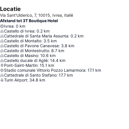
Locatie
Via Sant'Ulderico, 7, 10015, Ivrea, Italië
Afstand tot 3T Boutique Hotel
Ivrea
:
0
km
Castello di Ivrea
:
0.2
km
Cattedrale di Santa Maria Assunta
:
0.2
km
Castello di Montalto
:
3.5
km
Castello di Pavone Canavese
:
3.8
km
Castello di Montestrutto
:
8.7
km
Castello di Masino
:
10.6
km
Castello ducale di Agliè
:
14.4
km
Pont-Saint-Martin
:
15.1
km
Stadio comunale Vittorio Pozzo Lamarmora
:
17.1
km
Cattedrale di Santo Stefano
:
17.7
km
Turin Airport
:
34.8
km