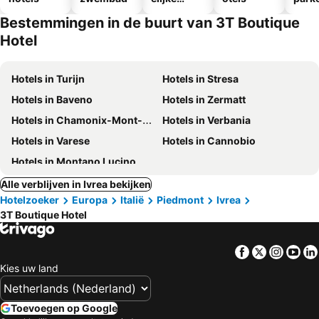
hotels
egen
Bestemmingen in de buurt van 3T Boutique
Hotel
Hotels in Turijn
Hotels in Stresa
Hotels in Baveno
Hotels in Zermatt
Hotels in Chamonix-Mont-Blanc
Hotels in Verbania
Hotels in Varese
Hotels in Cannobio
Hotels in Montano Lucino
Alle verblijven in Ivrea bekijken
Hotelzoeker
Europa
Italië
Piedmont
Ivrea
3T Boutique Hotel
Facebook
Twitter
Insta
Yo
Kies uw land
Toevoegen op Google