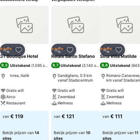
Hotel
Hotel
Hotel
4 Sterren
4 Sterren
4 Sterren
Delen
Toevoegen aan favorieten
Delen
Toevoegen aan favorieten
Delen
Toevoege
3T Boutique Hotel
Relais Santo Stefano
Sina Villa Matilde
9,3
8,7
8,6
Uitstekend
(
1.095 scores
)
Uitstekend
(
3.140 scores
)
Uitstekend
(
943
Ivrea, Italië
Sandigliano, 0.5 km
Romano Canavese,
vanaf Stadscentrum
km vanaf Stadscen
Gratis wifi
Gratis wifi
Gratis wifi
Airco
Zwembad
Zwembad
Restaurant
Wellness
Wellness
€ 119
€ 121
€ 111
van
van
van
Bekijk prijzen van
14
Bekijk prijzen van
10
Bekijk prijzen van
11
sites
sites
sites