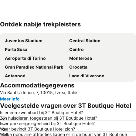
Ontdek nabije trekpleisters
Kaart uitvouwen
Juventus Stadium
Central Station
Porta Susa
Centro
Aeroporto di Torino
Monterosa
Gran Paradiso National Park
Crocetta
Antagnod
Lago di Viverone
Accommodatiegegevens
Metropolitana
Regio Parco
Via Sant'Ulderico, 7, 10015, Ivrea, Italië
Via Roma
Centro Storico
Meer info
Cascate di ghiaccio Valnontey
Barriera di Milano
Veelgestelde vragen over 3T Boutique Hotel
Residences of the Royal House of Savoy
Cinema Lux
Is er een zwembad bij 3T Boutique Hotel?
Zijn huisdieren toegestaan bij 3T Boutique Hotel?
Centro Storico di Gressoney Saint Jean
Ondaland
Is er parkeergelegenheid bij 3T Boutique Hotel?
Alagna Freeride Paradise
City Hall
Waar bevindt 3T Boutique Hotel zich?
Welke populaire attracties liggen er in de buurt van 3T Boutique