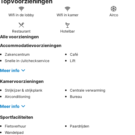
Topvoorzieningen
Wifi in de lobby
Wifi in kamer
Airco
Restaurant
Hotelbar
Alle voorzieningen
Accommodatievoorzieningen
Zakencentrum
Café
Snelle in-/uitcheckservice
Lift
Meer info
Kamervoorzieningen
Strijkijzer & strijkplank
Centrale verwarming
Airconditioning
Bureau
Meer info
Sportfaciliteiten
Fietsverhuur
Paardrijden
Wandelpad