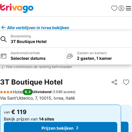
Favorieten
Aanmel
Me
Alle verblijven in Ivrea bekijken
Bestemming
3T Boutique Hotel
Aankomst/vertrek
Gasten en kamers
Selecteer datums
2 gasten, 1 kamer
Hoe commissies de ranking beïnvloeden
3T Boutique Hotel
Delen
To
Hotel
9,3
Uitstekend
(
1.095 scores
)
4 Sterren
Via Sant'Ulderico, 7, 10015, Ivrea, Italië
€ 119
€ 119
van
van
Bekijk prijzen van
14 sites
Bekijk prijzen van
14 sites
Prijzen bekijken
Prijzen bekijken