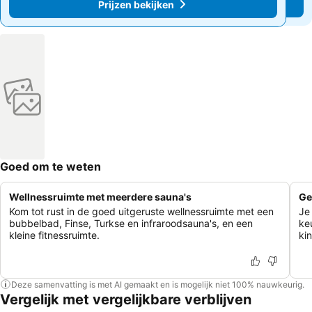
Prijzen bekijken
Prijzen bekijken
Goed om te weten
Wellnessruimte met meerdere sauna's
Ge
Kom tot rust in de goed uitgeruste wellnessruimte met een
Je
bubbelbad, Finse, Turkse en infraroodsauna's, en een
ke
kleine fitnessruimte.
ki
Deze samenvatting is met AI gemaakt en is mogelijk niet 100% nauwkeurig.
Vergelijk met vergelijkbare verblijven