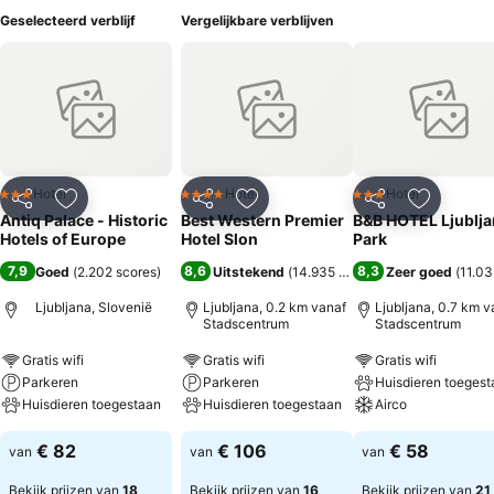
Geselecteerd verblijf
Vergelijkbare verblijven
Hotel
Hotel
Hotel
3 Sterren
4 Sterren
3 Sterren
Delen
Toevoegen aan favorieten
Delen
Toevoegen aan favorieten
Delen
Toevoege
Antiq Palace - Historic
Best Western Premier
B&B HOTEL Ljublja
Hotels of Europe
Hotel Slon
Park
7,9
8,6
8,3
Goed
(
2.202 scores
)
Uitstekend
(
14.935 scores
)
Zeer goed
(
11.03
Ljubljana, Slovenië
Ljubljana, 0.2 km vanaf
Ljubljana, 0.7 km v
Stadscentrum
Stadscentrum
Gratis wifi
Gratis wifi
Gratis wifi
Parkeren
Parkeren
Huisdieren toegest
Huisdieren toegestaan
Huisdieren toegestaan
Airco
€ 82
€ 106
€ 58
van
van
van
Bekijk prijzen van
18
Bekijk prijzen van
16
Bekijk prijzen van
21