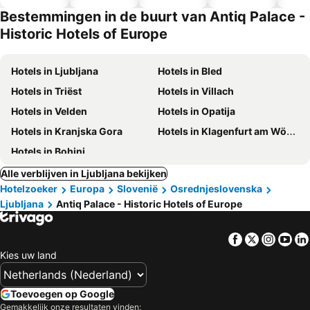
hotels
Bestemmingen in de buurt van Antiq Palace -
Historic Hotels of Europe
Hotels in Ljubljana
Hotels in Bled
Hotels in Triëst
Hotels in Villach
Hotels in Velden
Hotels in Opatija
Hotels in Kranjska Gora
Hotels in Klagenfurt am Wörthersee
Hotels in Bohinj
Alle verblijven in Ljubljana bekijken
Hotelzoeker
Europa
Slovenië
Osrednjeslovenska
Ljubljana
Antiq Palace - Historic Hotels of Europe
Facebook
Twitter
Insta
Yo
Kies uw land
Toevoegen op Google
Gemakkelijk onze resultaten vinden: