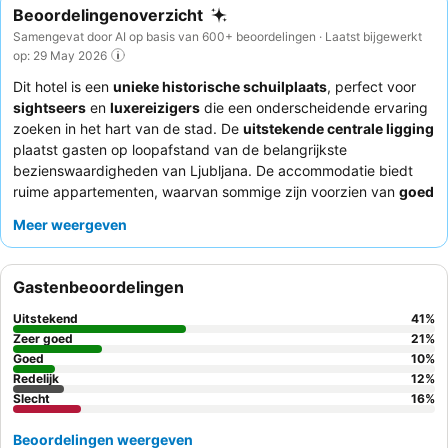
Beoordelingenoverzicht
Samengevat door AI op basis van 600+ beoordelingen · Laatst bijgewerkt
op: 29 May 2026
Dit hotel is een
unieke historische schuilplaats
, perfect voor
sightseers
en
luxereizigers
die een onderscheidende ervaring
zoeken in het hart van de stad. De
uitstekende centrale ligging
plaatst gasten op loopafstand van de belangrijkste
bezienswaardigheden van Ljubljana. De accommodatie biedt
ruime appartementen, waarvan sommige zijn voorzien van
goed
uitgeruste kitchenettes
, ideaal voor langere verblijven. Gasten
Meer weergeven
prijzen het
hotelteam
consequent om hun uitzonderlijke
vriendelijkheid en behulpzaamheid, en het ontbijt, hoewel het
geen warme opties heeft, wordt vaak omschreven als "zeer
Gastenbeoordelingen
goed" met een
gevarieerde selectie
aan vleeswaren, kazen en
vers fruit. Voor een werkelijk memorabel verblijf kunt u
Uitstekend
41
%
overwegen een kamer met een modern interieur aan te vragen
Zeer goed
21
%
om de mix van historische charme en eigentijds comfort van het
Goed
10
%
Redelijk
12
%
hotel ten volle te waarderen.
Slecht
16
%
Beoordelingen weergeven