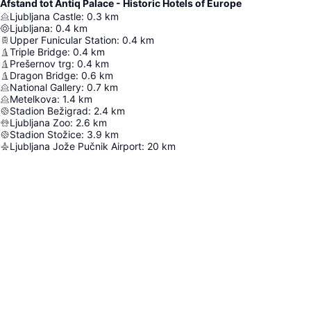
Afstand tot Antiq Palace - Historic Hotels of Europe
Ljubljana Castle
:
0.3
km
Ljubljana
:
0.4
km
Upper Funicular Station
:
0.4
km
Triple Bridge
:
0.4
km
Prešernov trg
:
0.4
km
Dragon Bridge
:
0.6
km
National Gallery
:
0.7
km
Metelkova
:
1.4
km
Stadion Bežigrad
:
2.4
km
Ljubljana Zoo
:
2.6
km
Stadion Stožice
:
3.9
km
Ljubljana Jože Pučnik Airport
:
20
km