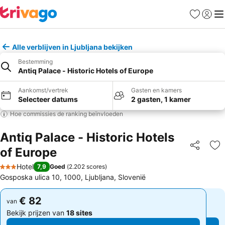
Favorieten
Aanmel
Me
Alle verblijven in Ljubljana bekijken
Bestemming
Antiq Palace - Historic Hotels of Europe
Aankomst/vertrek
Gasten en kamers
Selecteer datums
2 gasten, 1 kamer
Hoe commissies de ranking beïnvloeden
Antiq Palace - Historic Hotels
of Europe
Delen
To
Hotel
7,9
Goed
(
2.202 scores
)
3 Sterren
Gosposka ulica 10, 1000, Ljubljana, Slovenië
€ 82
€ 82
van
van
Bekijk prijzen van
18 sites
Bekijk prijzen van
18 sites