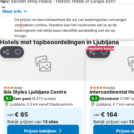
Waar bevindt Antiq Palace - Historic Hotels of Europe zich?
The House of Children and Arts
National Museum of Slovenia
Meer info
Tivoli Park
Železniška postaja Ljubljana
De prijzen en beschikbaarheid die wij van boekingssites ontvangen
Bezigrad
Posavje
veranderen continu. Hierdoor kan het voorkomen dat je op de
boekingssite niet altijd exact dezelfde aanbieding ziet als op
Zelenica
Kongresni trg - Zvezda
trivago.
Hotels met topbeoordelingen in Ljubljana
Rudnik
Centre Stožice
Populaire keuze
Lesce-Bled Airport
Kompas
Delen
Toevoegen aan favorieten
Delen
Toevoegen aa
Bus station Bled
Golte
Hotel
Hotel
3 Sterren
5 Sterren
ibis Styles Ljubljana Centre
Intercontinental Ho
8,1
9,2
Zeer goed
(
6.372 scores
)
Uitstekend
(
7.087 s
Ljubljana, 0.5 km vanaf Stadscentrum
Ljubljana, 0.7 km van
€ 65
€ 164
van
van
Bekijk prijzen van
13 sites
Bekijk prijzen van
13
Prijzen bekijken
Prijzen 