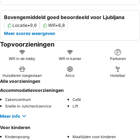
Bovengemiddeld goed beoordeeld voor Ljubljana
Locatie
•
9,6
Wifi
•
8,8
Meer scores weergeven
Topvoorzieningen
Wifi in de lobby
Wifi in kamer
Parkeren
Huisdieren toegestaan
Airco
Hotelbar
Alle voorzieningen
Accommodatievoorzieningen
Zakencentrum
Café
Snelle in-/uitcheckservice
Lift
Meer info
Voor kinderen
Kinderopvang
Maaltijden voor kinderen