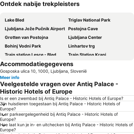
Ontdek nabije trekpleisters
Kaart uitvouwen
Lake Bled
Triglav National Park
Ljubljana Jože Pučnik Airport
Postojna Cave
Grotten van Postojna
Ljubljana Center
Bohinj Vodni Park
Linhartov trg
Train station Lesce - Bled
Train Station Kranj
Accommodatiegegevens
Ljubljana walking tour and tourist train ride
Bus station Ljubljana
Gosposka ulica 10, 1000, Ljubljana, Slovenië
Velika planina
Šobec
Meer info
Bled Castle
Ljubljana Castle
Veelgestelde vragen over Antiq Palace -
Predjama Castle
Pustolovski park Bled
Historic Hotels of Europe
Trubarjeva Cesta
Vic
Is er een zwembad bij Antiq Palace - Historic Hotels of Europe?
Zijn huisdieren toegestaan bij Antiq Palace - Historic Hotels of
Krvavec
Park
Europe?
Is er parkeergelegenheid bij Antiq Palace - Historic Hotels of
Ribno
Train station Bled Jezero
Europe?
Brdo
Župnija Begunje na Gorenjskem
Hoe laat kun je in- en uitchecken bij Antiq Palace - Historic Hotels of
Europe?
Stari trg
Prešernov trg