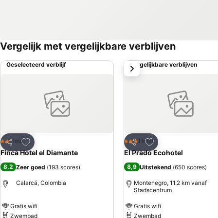
Vergelijk met vergelijkbare verblijven
Geselecteerd verblijf
Vergelijkbare verblijven
volgende
Toevoegen aan favorieten
Toevoegen aan favo
Hotel
Hotel
2 Sterren
3 Sterren
Delen
Delen
Finca Hotel el Diamante
El Prado Ecohotel
8,2
8,9
Zeer goed
(
193 scores
)
Uitstekend
(
650 scores
)
Calarcá, Colombia
Montenegro, 11.2 km vanaf
Stadscentrum
Gratis wifi
Gratis wifi
Zwembad
Zwembad