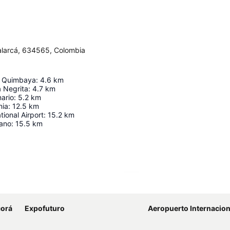
Calarcá, 634565, Colombia
o Quimbaya
:
4.6
km
 Negrita
:
4.7
km
ario
:
5.2
km
nia
:
12.5
km
tional Airport
:
15.2
km
sano
:
15.5
km
Kaart uitvouwen
corá
Expofuturo
Aeropuerto Internacional 