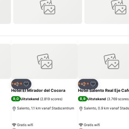
rieten
Toevoegen aan favorieten
Toevoegen aan fa
Hotel
Hotel
4 Sterren
4 Sterren
Delen
Delen
Hotel El Mirador del Cocora
Hotel Salento Real Eje Caf
9,0
8,9
Uitstekend
(
2.819 scores
)
Uitstekend
(
3.769 scores
Salento, 1.1 km vanaf Stadscentrum
Salento, 0.9 km vanaf Stad
Gratis wifi
Gratis wifi