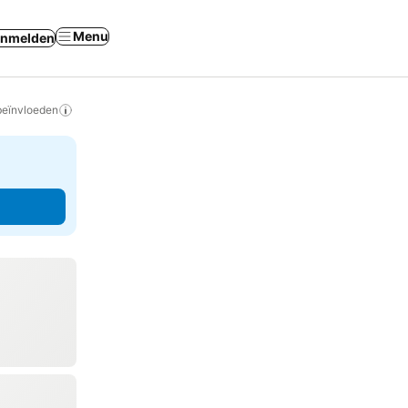
Menu
nmelden
beïnvloeden