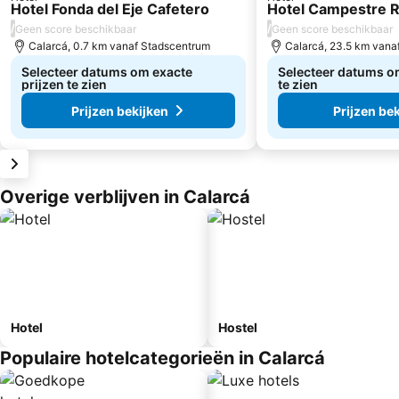
Hotel Fonda del Eje Cafetero
Hotel Campestre R
/
/
Geen score beschikbaar
Geen score beschikbaar
Calarcá, 0.7 km vanaf Stadscentrum
Calarcá, 23.5 km vana
Selecteer datums om exacte
Selecteer datums om
prijzen te zien
te zien
Prijzen bekijken
Prijzen be
Overige verblijven in Calarcá
Hotel
Hostel
Populaire hotelcategorieën in Calarcá