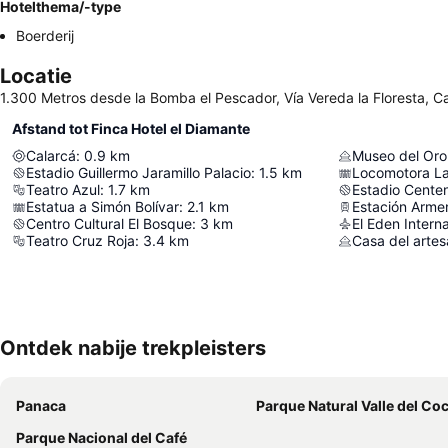
Hotelthema/-type
Boerderij
Locatie
1.300 Metros desde la Bomba el Pescador, Vía Vereda la Floresta, 
Afstand tot Finca Hotel el Diamante
Calarcá
:
0.9
km
Museo del Or
Estadio Guillermo Jaramillo Palacio
:
1.5
km
Locomotora La
Teatro Azul
:
1.7
km
Estadio Centen
Estatua a Simón Bolívar
:
2.1
km
Estación Arme
Centro Cultural El Bosque
:
3
km
El Eden Interna
Teatro Cruz Roja
:
3.4
km
Casa del arte
Ontdek nabije trekpleisters
Panaca
Parque Natural Valle del Co
Parque Nacional del Café