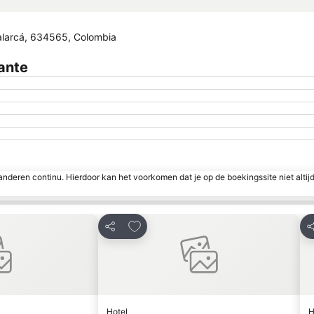
Calarcá, 634565, Colombia
ante
nderen continu. Hierdoor kan het voorkomen dat je op de boekingssite niet altij
favorieten
Toevoegen aan favorieten
Delen
D
Hotel
H