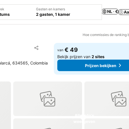
rek
Gasten en kamers
NL · €
Aa
atums
2 gasten, 1 kamer
Hoe commissies de ranking 
Toevoegen aan favorieten
€ 49
van
Delen
Bekijk prijzen van
2 sites
Calarcá, 634565, Colombia
Prijzen bekijken