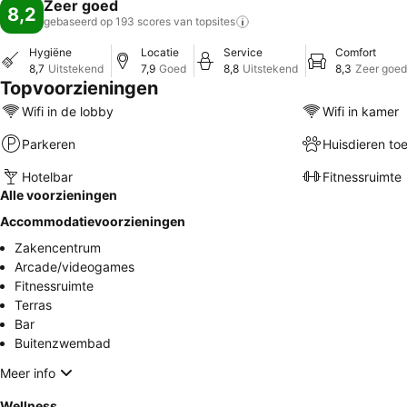
Zeer goed
8,2
gebaseerd op 193 scores van
topsites
Hygiëne
Locatie
Service
Comfort
8,7
Uitstekend
7,9
Goed
8,8
Uitstekend
8,3
Zeer goed
Topvoorzieningen
Wifi in de lobby
Wifi in kamer
Parkeren
Huisdieren to
Hotelbar
Fitnessruimte
Alle voorzieningen
Accommodatievoorzieningen
Zakencentrum
Arcade/videogames
Fitnessruimte
Terras
Bar
Buitenzwembad
Meer info
Wellness