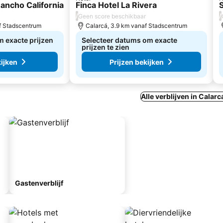
ancho California
Finca Hotel La Rivera
S
/
/
Geen score beschikbaar
f Stadscentrum
Calarcá, 3.9 km vanaf Stadscentrum
 exacte prijzen
Selecteer datums om exacte
prijzen te zien
kijken
Prijzen bekijken
Alle verblijven in Calarc
Gastenverblijf