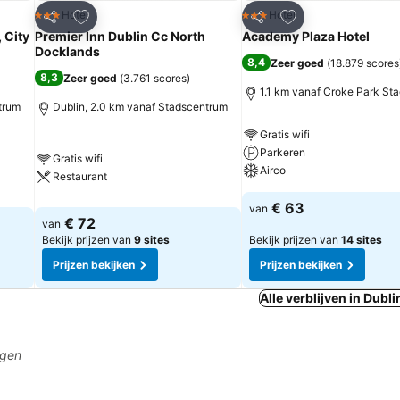
rieten
Toevoegen aan favorieten
Toevoegen aan fa
Hotel
Hotel
3 Sterren
3 Sterren
Delen
Delen
 City
Premier Inn Dublin Cc North
Academy Plaza Hotel
Docklands
8,4
Zeer goed
(
18.879 scores
8,3
Zeer goed
(
3.761 scores
)
1.1 km vanaf Croke Park St
trum
Dublin, 2.0 km vanaf Stadscentrum
Gratis wifi
Parkeren
Gratis wifi
Airco
Restaurant
€ 63
van
€ 72
van
Bekijk prijzen van
9 sites
Bekijk prijzen van
14 sites
Prijzen bekijken
Prijzen bekijken
Alle verblijven in Dubli
agen