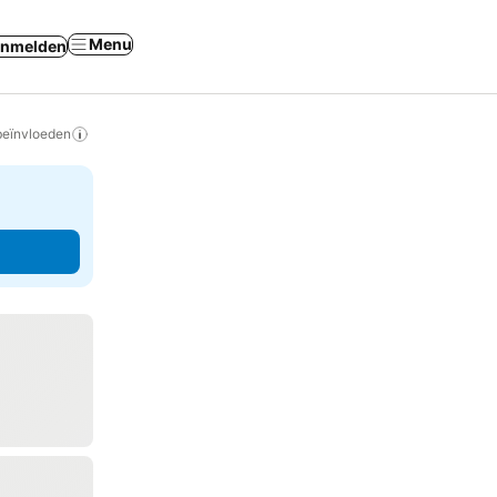
Menu
nmelden
beïnvloeden