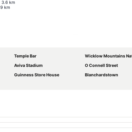
:
3.6
km
9
km
Kaart uitvouwen
Temple Bar
Wicklow Mountains Natio
Aviva Stadium
O Connell Street
Guinness Store House
Blanchardstown