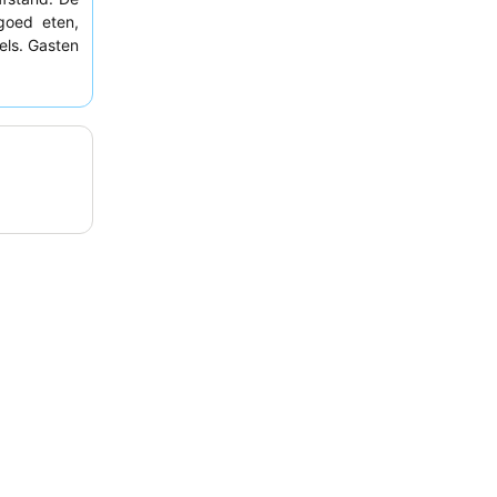
goed eten,
els. Gasten
wege hun
worden over
ing kunnen
kant ligt.