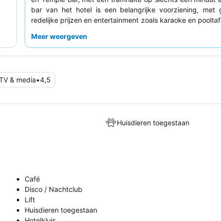
bar van het hotel is een belangrijke voorziening, met 
redelijke prijzen en entertainment zoals karaoke en pooltaf
prijzen consequent het
personeel en de service
van
Meer weergeven
behulpzaamheid en gastvrije houding, en de dineropties 
het algemeen goed beoordeeld. Voor een rustigere ervar
gasten overwegen een kamer te vragen die niet aan de bar
TV & media
•
4,5
Huisdieren toegestaan
Café
Disco / Nachtclub
Lift
Huisdieren toegestaan
Hotelkluis