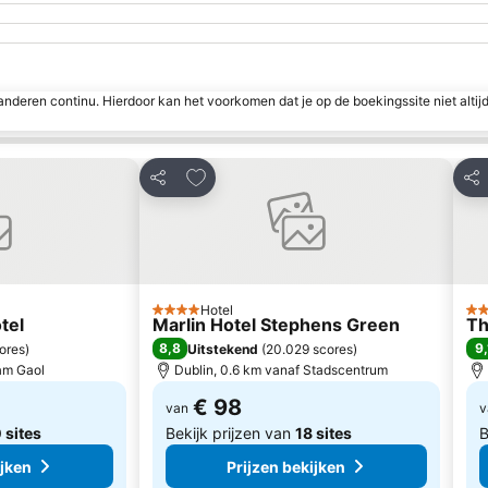
nderen continu. Hierdoor kan het voorkomen dat je op de boekingssite niet altij
favorieten
Toevoegen aan favorieten
Delen
Del
Hotel
4 Sterren
4 S
tel
Marlin Hotel Stephens Green
Th
8,8
9,
ores
)
Uitstekend
(
20.029 scores
)
am Gaol
Dublin, 0.6 km vanaf Stadscentrum
€ 98
van
v
 sites
Bekijk prijzen van
18 sites
B
ijken
Prijzen bekijken