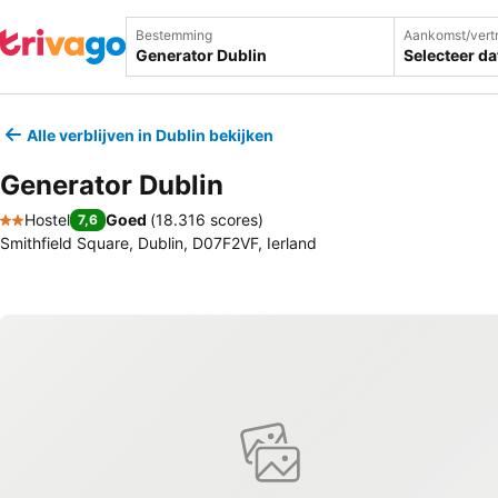
Bestemming
Aankomst/vert
Selecteer d
Alle verblijven in Dublin bekijken
Generator Dublin
Hostel
Goed
(
18.316 scores
)
7,6
2 Sterren
Smithfield Square, Dublin, D07F2VF, Ierland