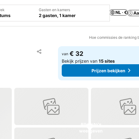
rek
Gasten en kamers
NL · €
Aa
atums
2 gasten, 1 kamer
Hoe commissies de ranking 
Toevoegen aan favorieten
€ 32
van
Delen
Bekijk prijzen van
15 sites
Prijzen bekijken