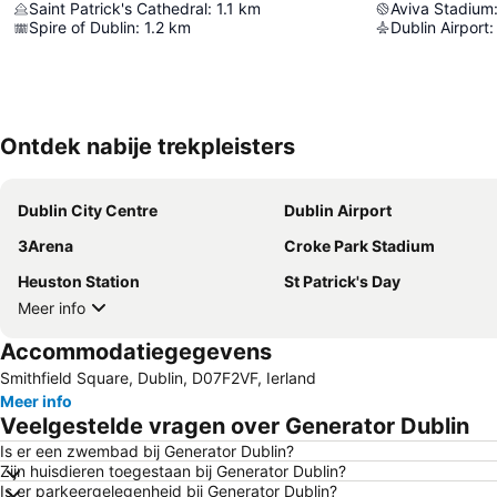
Saint Patrick's Cathedral
:
1.1
km
Aviva Stadium
Spire of Dublin
:
1.2
km
Dublin Airport
:
Ontdek nabije trekpleisters
Dublin City Centre
Dublin Airport
3Arena
Croke Park Stadium
Heuston Station
St Patrick's Day
Meer info
Accommodatiegegevens
Smithfield Square, Dublin, D07F2VF, Ierland
Meer info
Veelgestelde vragen over Generator Dublin
Is er een zwembad bij Generator Dublin?
Zijn huisdieren toegestaan bij Generator Dublin?
Is er parkeergelegenheid bij Generator Dublin?