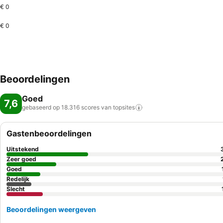
€ 0
€ 0
Beoordelingen
Goed
7,6
gebaseerd op 18.316 scores van
topsites
Gastenbeoordelingen
Uitstekend
Zeer goed
Goed
Redelijk
Slecht
Beoordelingen weergeven