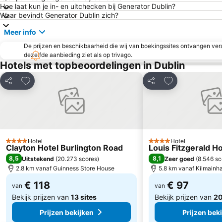
Hoe laat kun je in- en uitchecken bij Generator Dublin?
Waar bevindt Generator Dublin zich?
Meer info
De prijzen en beschikbaarheid die wij van boekingssites ontvangen vera
dezelfde aanbieding ziet als op trivago.
Hotels met topbeoordelingen in Dublin
Toevoegen aan favorieten
Toevoegen aan 
Delen
Delen
Hotel
Hotel
4 Sterren
4 Sterren
Clayton Hotel Burlington Road
Louis Fitzgerald Ho
8,5
8,1
Uitstekend
(
20.273 scores
)
Zeer goed
(
8.546 sc
2.8 km vanaf Guinness Store House
5.8 km vanaf Kilmainh
€ 118
€ 97
van
van
Bekijk prijzen van
13 sites
Bekijk prijzen van
20
Prijzen bekijken
Prijzen bek