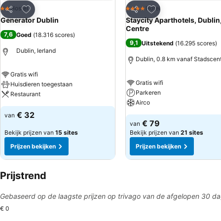
Toevoegen aan favorieten
Toevoegen aan favo
Hostel
Hotel
2 Sterren
4 Sterren
Delen
Delen
Generator Dublin
Staycity Aparthotels, Dublin,
Centre
7,6
Goed
(
18.316 scores
)
9,1
Uitstekend
(
16.295 scores
)
Dublin, Ierland
Dublin, 0.8 km vanaf Stadscen
Gratis wifi
Gratis wifi
Huisdieren toegestaan
Parkeren
Restaurant
Airco
€ 32
van
€ 79
van
Bekijk prijzen van
15 sites
Bekijk prijzen van
21 sites
Prijzen bekijken
Prijzen bekijken
Prijstrend
Gebaseerd op de laagste prijzen op trivago van de afgelopen 30 d
€ 0