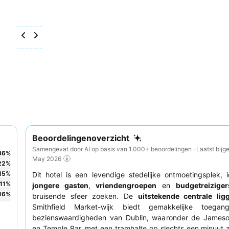
Beoordelingenoverzicht
Samengevat door AI op basis van 1.000+ beoordelingen · Laatst bijg
36
%
May 2026
22
%
15
%
Dit hotel is een levendige stedelijke ontmoetingsplek, 
11
%
jongere gasten
,
vriendengroepen
en
budgetreiziger
16
%
bruisende sfeer zoeken. De
uitstekende centrale lig
Smithfield Market-wijk biedt gemakkelijke toega
bezienswaardigheden van Dublin, waaronder de Jameson 
en Temple Bar, met een tramhalte op slechts een minuut 