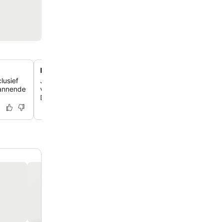
Handige toegang tot openbaar vervoer
lusief
Je bent slechts een minuut lopen van een tramhalte en 
pannende
van Arran Quay, wat zorgt voor gemakkelijke verbindin
Dublin.