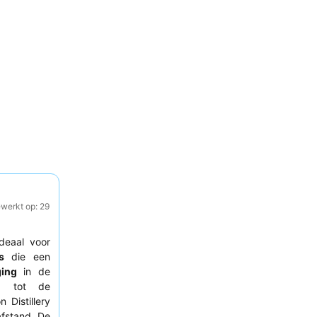
ewerkt op: 29
ideaal voor
s
die een
ging
in de
ng tot de
Distillery
afstand. De