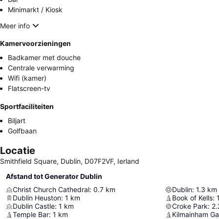
Minimarkt / Kiosk
Meer info
Kamervoorzieningen
Badkamer met douche
Centrale verwarming
Wifi (kamer)
Flatscreen-tv
Sportfaciliteiten
Biljart
Golfbaan
Locatie
Smithfield Square, Dublin, D07F2VF, Ierland
Afstand tot Generator Dublin
Christ Church Cathedral
:
0.7
km
Dublin
:
1.3
km
Dublin Heuston
:
1
km
Book of Kells
:
Dublin Castle
:
1
km
Croke Park
:
2.
Temple Bar
:
1
km
Kilmainham Ga