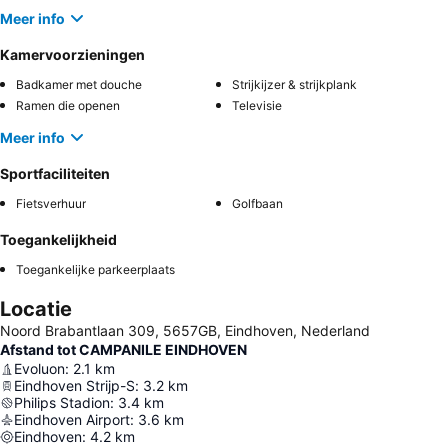
Meer info
Kamervoorzieningen
Badkamer met douche
Strijkijzer & strijkplank
Ramen die openen
Televisie
Meer info
Sportfaciliteiten
Fietsverhuur
Golfbaan
Toegankelijkheid
Toegankelijke parkeerplaats
Locatie
Noord Brabantlaan 309, 5657GB, Eindhoven, Nederland
Afstand tot CAMPANILE EINDHOVEN
Evoluon
:
2.1
km
Eindhoven Strijp-S
:
3.2
km
Philips Stadion
:
3.4
km
Eindhoven Airport
:
3.6
km
Eindhoven
:
4.2
km