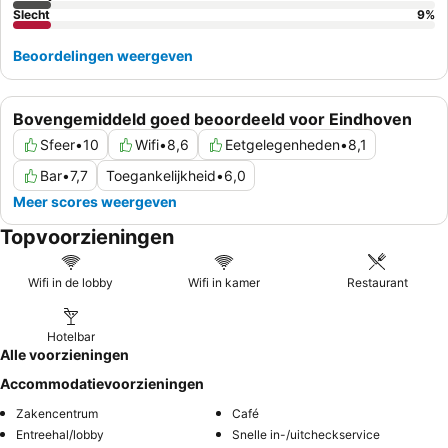
Slecht
9
%
Beoordelingen weergeven
Bovengemiddeld goed beoordeeld voor Eindhoven
Sfeer
•
10
Wifi
•
8,6
Eetgelegenheden
•
8,1
Bar
•
7,7
Toegankelijkheid
•
6,0
Meer scores weergeven
Topvoorzieningen
Wifi in de lobby
Wifi in kamer
Restaurant
Hotelbar
Alle voorzieningen
Accommodatievoorzieningen
Zakencentrum
Café
Entreehal/lobby
Snelle in-/uitcheckservice