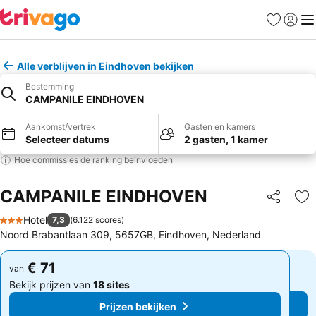
Favorieten
Aanmel
Me
Alle verblijven in Eindhoven bekijken
Bestemming
CAMPANILE EINDHOVEN
Aankomst/vertrek
Gasten en kamers
Selecteer datums
2 gasten, 1 kamer
Hoe commissies de ranking beïnvloeden
CAMPANILE EINDHOVEN
Delen
To
Hotel
7,3
(
6.122 scores
)
3 Sterren
Noord Brabantlaan 309, 5657GB, Eindhoven, Nederland
€ 71
€ 71
van
van
Bekijk prijzen van
18 sites
Bekijk prijzen van
18 sites
Prijzen bekijken
Prijzen bekijken