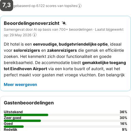
7,3
gebaseerd op 6.122 scores van
topsites
Beoordelingenoverzicht
Samengevat door AI op basis van 700+ beoordelingen · Laatst bijgewerkt
op: 29 May 2026
Dit hotel is een
eenvoudige, budgetvriendelijke optie
, ideaal
voor
soloreizigers
en
zakenreizigers
die gemak en efficiëntie
zoeken. Het kenmerkt zich door functionaliteit en goede
bereikbaarheid. De accommodatie biedt
gemakkelijke toegang
tot Eindhoven Airport
via een korte busrit of autorit, wat het
perfect maakt voor gasten met vroege vluchten. Een belangrijk
pluspunt is de
gratis en veilige parkeergelegenheid
, wat
Meer weergeven
gemoedsrust biedt voor gasten die met de auto reizen. Gasten
prijzen consequent het
vriendelijke, behulpzame en
meegaande personeel
en het gevarieerde en smakelijke
Gastenbeoordelingen
ontbijtbuffet
. Voor een rustigere ervaring kunnen gasten het
beste een kamer aan de tuinzijde aanvragen.
Uitstekend
36
%
Zeer goed
30
%
Goed
16
%
Redelijk
9
%