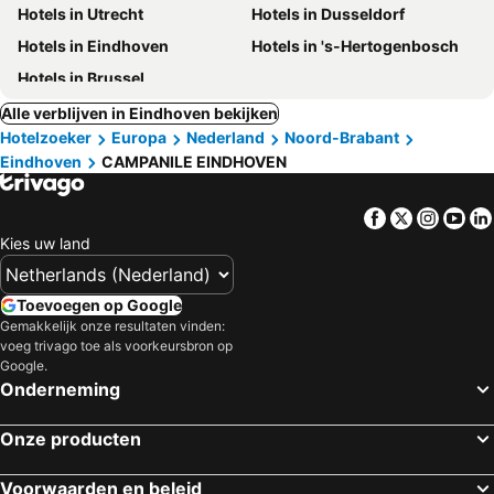
Hotels in Utrecht
Hotels in Dusseldorf
Hotels in Eindhoven
Hotels in 's-Hertogenbosch
Hotels in Brussel
Alle verblijven in Eindhoven bekijken
Hotelzoeker
Europa
Nederland
Noord-Brabant
Eindhoven
CAMPANILE EINDHOVEN
Facebook
Twitter
Insta
Yo
Kies uw land
Toevoegen op Google
Gemakkelijk onze resultaten vinden:
voeg trivago toe als voorkeursbron op
Google.
Onderneming
Onze producten
Voorwaarden en beleid