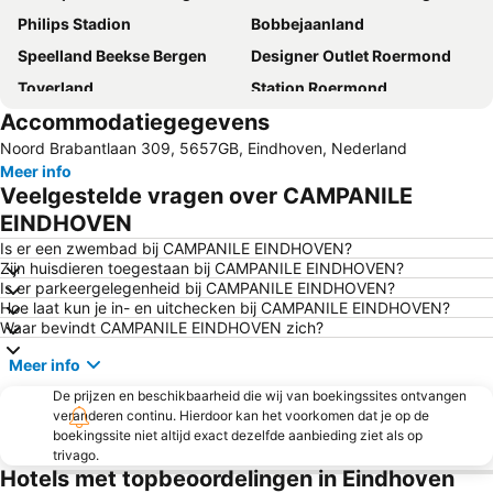
Philips Stadion
Bobbejaanland
Speelland Beekse Bergen
Designer Outlet Roermond
Toverland
Station Roermond
Accommodatiegegevens
Carnaval
De Lilse Bergen
Noord Brabantlaan 309, 5657GB, Eindhoven, Nederland
Park Molenheide
Het klooster van Meersel-Dreef en Mariapark
Meer info
NetePark
Recreatie- en Natuurpark Keiheuvel
Veelgestelde vragen over CAMPANILE
Zilvermeer
Fun Beach Panheel
EINDHOVEN
Extrema Outdoor
Best Zoo
Is er een zwembad bij CAMPANILE EINDHOVEN?
Zijn huisdieren toegestaan bij CAMPANILE EINDHOVEN?
Alem
Provinciaal Recreatiedomein Zilvermeer
Is er parkeergelegenheid bij CAMPANILE EINDHOVEN?
Hoe laat kun je in- en uitchecken bij CAMPANILE EINDHOVEN?
Zilverstrand
Recreatiepark Hengelhoef
Waar bevindt CAMPANILE EINDHOVEN zich?
Carnaval
Olmense zoo
Meer info
Grote of Onze-Lieve-Vrouwekerk
Heilige Maria Hemelvaartkerk
De prijzen en beschikbaarheid die wij van boekingssites ontvangen
Roercenter
Wild- en wandelpark Molenheide
veranderen continu. Hierdoor kan het voorkomen dat je op de
boekingssite niet altijd exact dezelfde aanbieding ziet als op
Poolse Kapel
Prinsenhof
trivago.
De Lilse Bergen
Begijnhof
Hotels met topbeoordelingen in Eindhoven