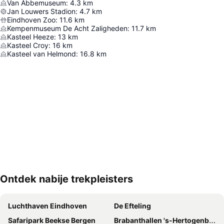
Van Abbemuseum
:
4.3
km
Jan Louwers Stadion
:
4.7
km
Eindhoven Zoo
:
11.6
km
Kempenmuseum De Acht Zaligheden
:
11.7
km
Kasteel Heeze
:
13
km
Kasteel Croy
:
16
km
Kasteel van Helmond
:
16.8
km
Ontdek nabije trekpleisters
Kaart uitvouwen
Luchthaven Eindhoven
De Efteling
Safaripark Beekse Bergen
Brabanthallen 's-Hertogenbosch