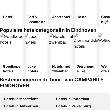
Hotel
Bed &
Aparthotel
Hostel
Gast
Breakfasts
blijf
Populaire hotelcategorieën in Eindhoven
Goedkope
Luxe
Hotels met
Diervriend
Well
hotels
hotels
zwembad
elijke
otels
hotels
Bestemmingen in de buurt van CAMPANILE
EINDHOVEN
Hotels in Maastricht
Hotels in Rotterdam
Hotels in Antwerpen
Hotels in Valkenburg