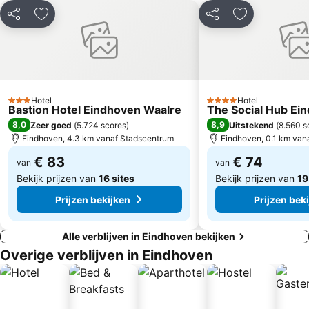
De Gelegenheid
La Place
Delen
Toevoegen aan favorieten
Delen
Toevoegen aa
Hotel
Hotel
3 Sterren
4 Sterren
Bastion Hotel Eindhoven Waalre
The Social Hub Ei
8,0
8,9
Zeer goed
(
5.724 scores
)
Uitstekend
(
8.560 s
Eindhoven, 4.3 km vanaf Stadscentrum
Eindhoven, 0.1 km van
€ 83
€ 74
van
van
Bekijk prijzen van
16 sites
Bekijk prijzen van
19
Prijzen bekijken
Prijzen bek
Alle verblijven in Eindhoven bekijken
Overige verblijven in Eindhoven