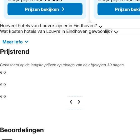
Prijzen bekijken
Prijzen bek
Veelgestelde vragen over Eindhoven
Hoeveel hotels van Louvre zijn er in Eindhoven?
Wat kosten hotels van Louvre in Eindhoven gewoonlijk?
Meer info
Prijstrend
Gebaseerd op de laagste prijzen op trivago van de afgelopen 30 dagen
€ 0
€ 0
€ 0
Beoordelingen