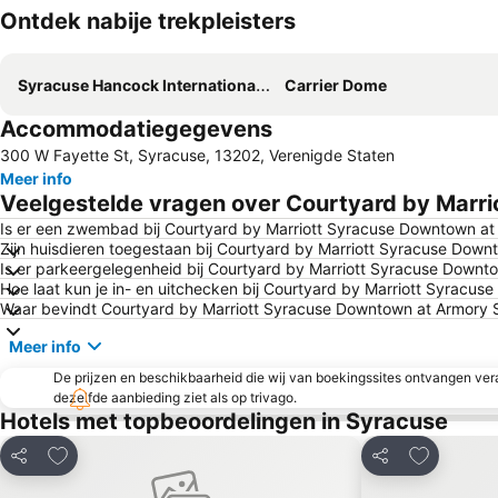
Ontdek nabije trekpleisters
Syracuse Hancock International Airport
Carrier Dome
Accommodatiegegevens
300 W Fayette St, Syracuse, 13202, Verenigde Staten
Meer info
Veelgestelde vragen over Courtyard by Marr
Is er een zwembad bij Courtyard by Marriott Syracuse Downtown a
Zijn huisdieren toegestaan bij Courtyard by Marriott Syracuse Dow
Is er parkeergelegenheid bij Courtyard by Marriott Syracuse Down
Hoe laat kun je in- en uitchecken bij Courtyard by Marriott Syracu
Waar bevindt Courtyard by Marriott Syracuse Downtown at Armory 
Meer info
De prijzen en beschikbaarheid die wij van boekingssites ontvangen vera
dezelfde aanbieding ziet als op trivago.
Hotels met topbeoordelingen in Syracuse
Toevoegen aan favorieten
Toevoegen
Delen
Delen