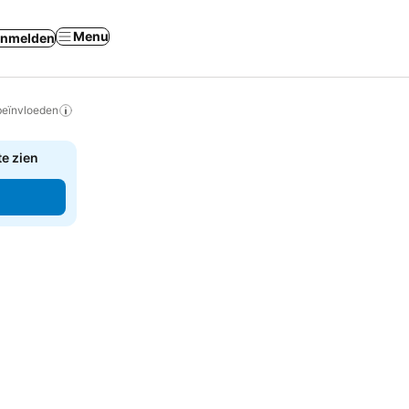
Menu
nmelden
beïnvloeden
te zien