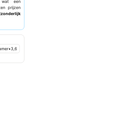
 wat een
en prijzen
zonderlijk
checkproces
er die niet
eren.
amer
•
3,6