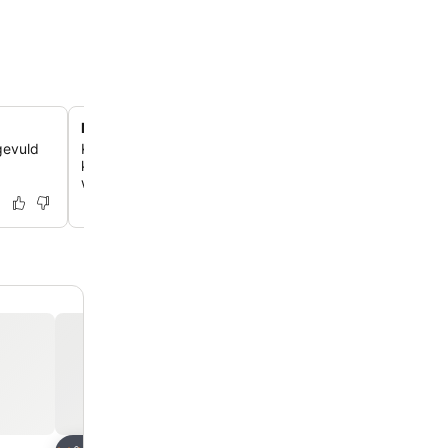
Moderne en comfortabele accommodaties
gevuld
Kom tot rust in de moderne kamers met gratis wifi, flats
koffiezetapparaten, waarvan sommige een minikoelkast
woonruimtes bieden.