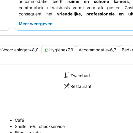
accommodatie biedt
ruime en schone kamers
,
comfortabele uitvalsbasis vormt voor alle gasten. Gast
consequent het
vriendelijke, professionele en uit
behulpzame personeel
, waarbij velen het efficiënte in
Meer weergeven
benadrukken. Voor een rustiger verblijf kiest u een kam
uitkijkt op West Fayette Street om straatgeluid te minimalis
Voorzieningen
•
8,0
Hygiëne
•
7,9
Accommodatie
•
6,7
Badk
Zwembad
Restaurant
Café
Snelle in-/uitcheckservice
Fitnessruimte