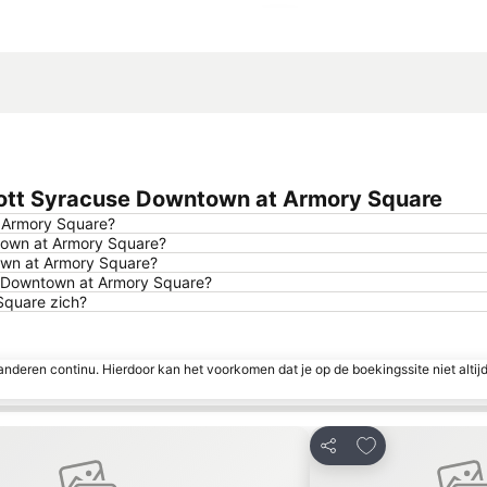
Kaart uitvouwen
iott Syracuse Downtown at Armory Square
t Armory Square?
ntown at Armory Square?
town at Armory Square?
se Downtown at Armory Square?
Square zich?
nderen continu. Hierdoor kan het voorkomen dat je op de boekingssite niet altij
 aan favorieten
Toevoegen aan 
Delen