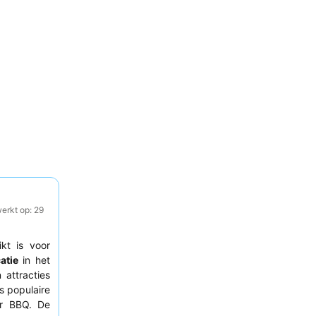
erkt op: 29
ikt is voor
atie
in het
 attracties
 populaire
ur BBQ. De