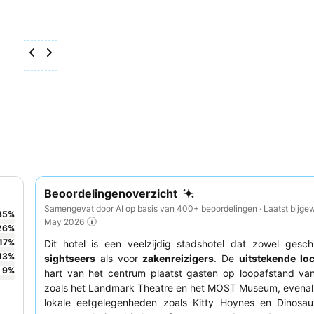
Beoordelingenoverzicht
Samengevat door AI op basis van 400+ beoordelingen · Laatst bijgew
35
%
May 2026
26
%
17
%
Dit hotel is een veelzijdig stadshotel dat zowel gesch
13
%
sightseers
als voor
zakenreizigers
. De
uitstekende loc
9
%
hart van het centrum plaatst gasten op loopafstand van
zoals het Landmark Theatre en het MOST Museum, evenals
lokale eetgelegenheden zoals Kitty Hoynes en Dinosa