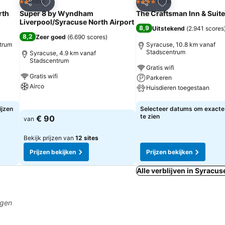
rieten
Toevoegen aan favorieten
Toevoegen aan fa
Hotel
Hotel
2 Sterren
4 Sterren
Delen
Delen
rth
Super 8 by Wyndham
The Craftsman Inn & Suit
Liverpool/Syracuse North Airport
8,9
Uitstekend
(
2.941 scores
8,2
Zeer goed
(
6.690 scores
)
ntrum
Syracuse, 10.8 km vanaf
Stadscentrum
Syracuse, 4.9 km vanaf
Stadscentrum
Gratis wifi
Gratis wifi
Parkeren
Airco
Huisdieren toegestaan
Prijzen bekijken
Prijzen bekijken
ijzen
Selecteer datums om exacte 
te zien
€ 90
van
Bekijk prijzen van
12 sites
Prijzen bekijken
Prijzen bekijken
Alle verblijven in Syracus
agen