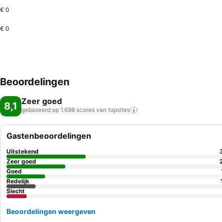
€ 0
€ 0
Beoordelingen
Zeer goed
8,1
gebaseerd op 1.698 scores van
topsites
Gastenbeoordelingen
Uitstekend
Zeer goed
Goed
Redelijk
Slecht
Beoordelingen weergeven