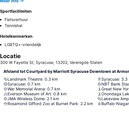
Meer info
Sportfaciliteiten
Fietsverhuur
Tennishal
Hotelkenmerken
LGBTQ+-vriendelijk
Locatie
300 W Fayette St, Syracuse, 13202, Verenigde Staten
Afstand tot Courtyard by Marriott Syracuse Downtown at Armo
Landmark Theatre
:
0.3
km
Syracuse
:
3.3
Syracuse
:
0.7
km
NBT Bank Sta
War Memorial Arena
:
0.7
km
Great New York
Everson Museum of Art
:
0.8
km
Onondaga Lak
JMA Wireless Dome
:
2.1
km
Lakeview Amph
Rosamond Gifford Zoo at Burnet Park
:
2.2
km
Buffalo-Niagar