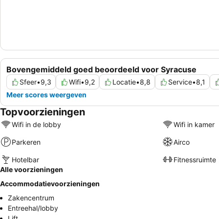
Bovengemiddeld goed beoordeeld voor Syracuse
Sfeer
•
9,3
Wifi
•
9,2
Locatie
•
8,8
Service
•
8,1
Meer scores weergeven
Topvoorzieningen
Wifi in de lobby
Wifi in kamer
Parkeren
Airco
Hotelbar
Fitnessruimte
Alle voorzieningen
Accommodatievoorzieningen
Zakencentrum
Entreehal/lobby
Lift