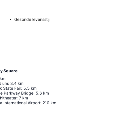
Gezonde levensstijl
ry Square
km
dium
:
3.4
km
 State Fair
:
5.5
km
e Parkway Bridge
:
5.6
km
itheater
:
7
km
a International Airport
:
210
km