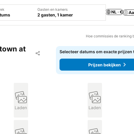
rek
Gasten en kamers
NL · €
Aa
atums
2 gasten, 1 kamer
Hoe commissies de ranking 
town at
Selecteer datums om exacte prijzen 
Toevoegen aan favorieten
Delen
Prijzen bekijken
Laden
Laden