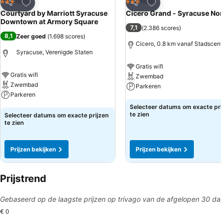
Toevoegen aan favorieten
Toevoegen aan favo
Hotel
Hotel
3 Sterren
3 Sterren
Delen
Delen
Courtyard by Marriott Syracuse
Cicero Grand - Syracuse No
Downtown at Armory Square
7,1
(
2.386 scores
)
8,1
Zeer goed
(
1.698 scores
)
Cicero, 0.8 km vanaf Stadsce
Syracuse, Verenigde Staten
Gratis wifi
Gratis wifi
Zwembad
Zwembad
Parkeren
Parkeren
Prijzen bekijken
Selecteer datums om exacte pr
Prijzen bekijken
te zien
Selecteer datums om exacte prijzen
te zien
Prijzen bekijken
Prijzen bekijken
Prijstrend
Gebaseerd op de laagste prijzen op trivago van de afgelopen 30 d
€ 0