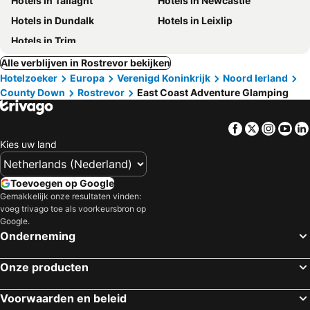
Hotels in Tallaght
Hotels in Newcastle
Hotels in Dundalk
Hotels in Leixlip
Hotels in Trim
Alle verblijven in Rostrevor bekijken
Hotelzoeker
Europa
Verenigd Koninkrijk
Noord Ierland
County Down
Rostrevor
East Coast Adventure Glamping
Facebook
Twitter
Insta
Yo
Kies uw land
Toevoegen op Google
Gemakkelijk onze resultaten vinden:
voeg trivago toe als voorkeursbron op
Google.
Onderneming
Onze producten
Voorwaarden en beleid