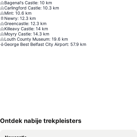
Bagenal's Castle
:
10
km
Carlingford Castle
:
10.3
km
Mint
:
10.6
km
Newry
:
12.3
km
Greencastle
:
12.3
km
Killeavy Castle
:
14
km
Moyry Castle
:
14.3
km
Louth County Museum
:
19.6
km
George Best Belfast City Airport
:
57.9
km
Ontdek nabije trekpleisters
Kaart uitvouwen