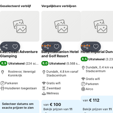
Geselecteerd verblijf
Vergelijkbare verblijven
Hotel
Hotel
Hotel
4 Sterren
4 Sterren
Delen
Toevoegen aan favorieten
Delen
Toevoegen aan favorieten
Delen
Toevoege
East Coast Adventure
Ballymascanlon Hotel
Hotel Imperial Dun
Glamping
and Golf Resort
8,5
Uitstekend
(
3.23
8,9
9,0
Uitstekend
(
224 scores
)
Uitstekend
(
5.568 scores
)
Dundalk, 0.4 km v
Stadscentrum
Rostrevor, Verenigd
Dundalk, 4.8 km vanaf
Koninkrijk
Stadscentrum
Gratis wifi
Parkeren
Gratis wifi
Parkeren
Huisdieren toegestaan
Zwembad
Airco
Wellness
Prijzen bekijken
Prijzen bekijken
€ 112
van
Prijzen bekijken
Selecteer datums om
€ 100
van
exacte prijzen te zien
Bekijk prijzen van
11
Bekijk prijzen van
11