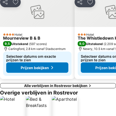
Delen
Toevoegen aan favorieten
Delen
Toevoegen aa
Hotel
Hotel
4 Sterren
3 Sterren
Mourneview B & B
The Whistledown 
9,5
9,0
Uitstekend
(
597 scores
)
Uitstekend
(
2.209 s
Carlingford, 2.8 km vanaf Stadscentrum
Newry, 10.5 km vanaf
Selecteer datums om exacte
Selecteer datums o
prijzen te zien
prijzen te zien
Prijzen bekijken
Prijzen bek
Alle verblijven in Rostrevor bekijken
Overige verblijven in Rostrevor