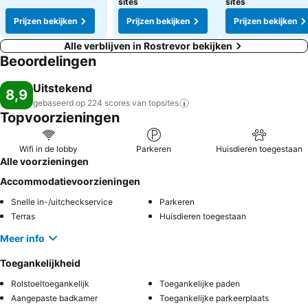
sites
sites
Prijzen bekijken
Prijzen bekijken
Prijzen bekijken
Alle verblijven in Rostrevor bekijken
Beoordelingen
Uitstekend
8,9
gebaseerd op 224 scores van
topsites
Topvoorzieningen
Wifi in de lobby
Parkeren
Huisdieren toegestaan
Alle voorzieningen
Accommodatievoorzieningen
Snelle in-/uitcheckservice
Parkeren
Terras
Huisdieren toegestaan
Meer info
Toegankelijkheid
Rolstoeltoegankelijk
Toegankelijke paden
Aangepaste badkamer
Toegankelijke parkeerplaats