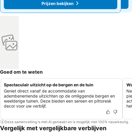
Prijzen bekijken
Prijzen bekijken
Goed om te weten
Spectaculair uitzicht op de bergen en de tuin
Wa
Geniet direct vanaf de accommodatie van
Ne
adembenemende uitzichten op de omliggende bergen en
pi
weelderige tuinen. Deze bieden een sereen en pittoresk
act
decor voor uw verblijf.
he
Deze samenvatting is met AI gemaakt en is mogelijk niet 100% nauwkeurig.
Vergelijk met vergelijkbare verblijven