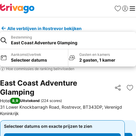
Favorieten
Aanmel
Me
Alle verblijven in Rostrevor bekijken
Bestemming
East Coast Adventure Glamping
Aankomst/vertrek
Gasten en kamers
Selecteer datums
2 gasten, 1 kamer
Hoe commissies de ranking beïnvloeden
East Coast Adventure
Glamping
Delen
To
Hotel
8,9
Uitstekend
(
224 scores
)
31 Lower Knockbarragh Road, Rostrevor, BT343DP, Verenigd
Koninkrijk
Selecteer datums om exacte prijzen te zien
Selecteer datums om exacte prijzen te zien