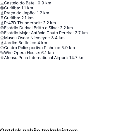
Castelo do Batel
:
0.9
km
Curitiba
:
1.1
km
Praça do Japão
:
1.2
km
Curitiba
:
2.1
km
P-47D Thunderbolt
:
2.2
km
Estádio Durival Britto e Silva
:
2.2
km
Estádio Major Antônio Couto Pereira
:
2.7
km
Museu Oscar Niemeyer
:
3.4
km
Jardim Botânico
:
4
km
Centro Poliesportivo Pinheiro
:
5.9
km
Wire Opera House
:
6.1
km
Afonso Pena International Airport
:
14.7
km
Ontdek nabije trekpleisters