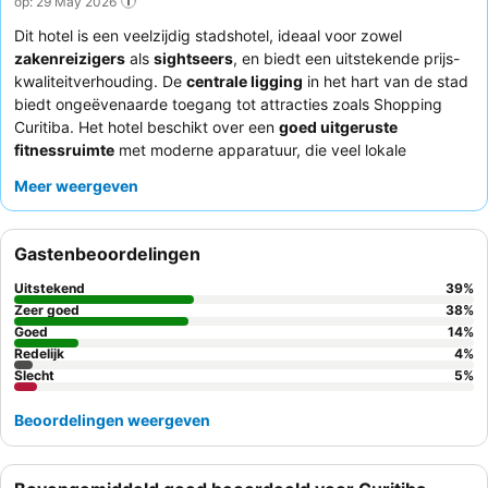
op: 29 May 2026
Dit hotel is een veelzijdig stadshotel, ideaal voor zowel
zakenreizigers
als
sightseers
, en biedt een uitstekende prijs-
kwaliteitverhouding. De
centrale ligging
in het hart van de stad
biedt ongeëvenaarde toegang tot attracties zoals Shopping
Curitiba. Het hotel beschikt over een
goed uitgeruste
fitnessruimte
met moderne apparatuur, die veel lokale
concurrenten overtreft. Gasten prijzen consequent het
attente
Meer weergeven
en behulpzame personeel
en het heerlijke, gevarieerde
ontbijtbuffet. Voor een rustigere ervaring kunnen gasten het
beste een kamer aan de achterkant van het hotel aanvragen om
Gastenbeoordelingen
mogelijke geluidsoverlast te minimaliseren.
Uitstekend
39
%
Zeer goed
38
%
Goed
14
%
Redelijk
4
%
Slecht
5
%
Beoordelingen weergeven