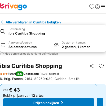
Favorieten
Aanmel
Me
Alle verblijven in Curitiba bekijken
Bestemming
ibis Curitiba Shopping
Aankomst/vertrek
Gasten en kamers
Selecteer datums
2 gasten, 1 kamer
Hoe commissies de ranking beïnvloeden
ibis Curitiba Shopping
Delen
To
Hotel
8,5
Uitstekend
(
11.921 scores
)
3 Sterren
R. Brig. Franco, 2154, 80250-030, Curitiba, Brazilië
€ 43
€ 43
van
van
Bekijk prijzen van
12 sites
Bekijk prijzen van
12 sites
Prijzen bekijken
Prijzen bekijken