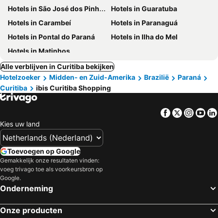
Hotels in São José dos Pinhais
Hotels in Guaratuba
Hotels in Carambeí
Hotels in Paranaguá
Hotels in Pontal do Paraná
Hotels in Ilha do Mel
Hotels in Matinhos
Alle verblijven in Curitiba bekijken
Hotelzoeker
Midden- en Zuid-Amerika
Brazilië
Paraná
Curitiba
ibis Curitiba Shopping
Facebook
Twitter
Insta
Yo
Kies uw land
Toevoegen op Google
Gemakkelijk onze resultaten vinden:
voeg trivago toe als voorkeursbron op
Google.
Onderneming
Onze producten