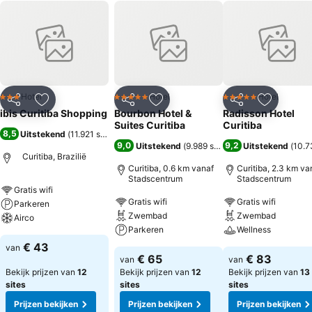
Hotel
Hotel
Hotel
3 Sterren
5 Sterren
5 Sterren
Delen
Toevoegen aan favorieten
Delen
Toevoegen aan favorieten
Delen
Toevoege
ibis Curitiba Shopping
Bourbon Hotel &
Radisson Hotel
Suites Curitiba
Curitiba
8,5
Uitstekend
(
11.921 scores
)
9,0
9,2
Uitstekend
(
9.989 scores
)
Uitstekend
(
10.7
Curitiba, Brazilië
Curitiba, 0.6 km vanaf
Curitiba, 2.3 km va
Stadscentrum
Stadscentrum
Gratis wifi
Gratis wifi
Gratis wifi
Parkeren
Zwembad
Zwembad
Airco
Parkeren
Wellness
€ 43
van
€ 65
€ 83
van
van
Bekijk prijzen van
12
Bekijk prijzen van
12
Bekijk prijzen van
13
sites
sites
sites
Prijzen bekijken
Prijzen bekijken
Prijzen bekijken