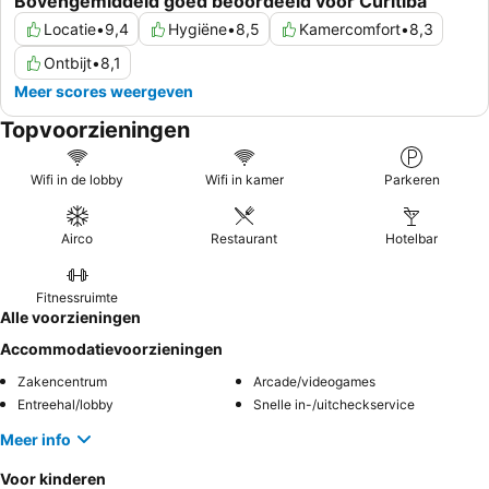
Bovengemiddeld goed beoordeeld voor Curitiba
Locatie
•
9,4
Hygiëne
•
8,5
Kamercomfort
•
8,3
Ontbijt
•
8,1
Meer scores weergeven
Topvoorzieningen
Wifi in de lobby
Wifi in kamer
Parkeren
Airco
Restaurant
Hotelbar
Fitnessruimte
Alle voorzieningen
Accommodatievoorzieningen
Zakencentrum
Arcade/videogames
Entreehal/lobby
Snelle in-/uitcheckservice
Meer info
Voor kinderen