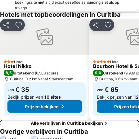
boekingssite niet altijd exact dezelfde aanbieding ziet als op
trivago.
Hotels met topbeoordelingen in Curitiba
Delen
Toevoegen aan favorieten
Delen
Toevoegen aa
Hotel
Hotel
3 Sterren
5 Sterren
Hotel Nikko
Bourbon Hotel & Su
8,5
9,0
Uitstekend
(
6.580 scores
)
Uitstekend
(
9.989 s
Curitiba, 0.2 km vanaf Stadscentrum
Curitiba, 0.6 km vana
€ 35
€ 65
van
van
Bekijk prijzen van
10 sites
Bekijk prijzen van
12
Prijzen bekijken
Prijzen bek
Alle verblijven in Curitiba bekijken
Overige verblijven in Curitiba