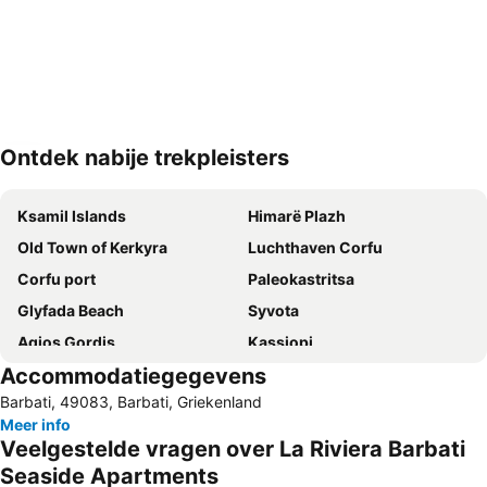
Ontdek nabije trekpleisters
Kaart uitvouwen
Ksamil Islands
Himarë Plazh
Old Town of Kerkyra
Luchthaven Corfu
Corfu port
Paleokastritsa
Glyfada Beach
Syvota
Agios Gordis
Kassiopi
Accommodatiegegevens
Aqualand Corfu
Ethniko Stadio Kerkyras
Barbati, 49083, Barbati, Griekenland
Kavos Beach
Acharavi
Meer info
Kontogialos Pelekas Beach
Syri i Kaltër
Veelgestelde vragen over La Riviera Barbati
Nisaki
Igoumenitsa
Seaside Apartments