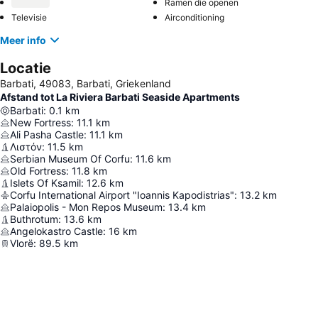
Ramen die openen
Televisie
Airconditioning
Meer info
Locatie
Barbati, 49083, Barbati, Griekenland
Afstand tot La Riviera Barbati Seaside Apartments
Barbati
:
0.1
km
New Fortress
:
11.1
km
Ali Pasha Castle
:
11.1
km
Λιστόν
:
11.5
km
Serbian Museum Of Corfu
:
11.6
km
Old Fortress
:
11.8
km
Islets Of Ksamil
:
12.6
km
Corfu International Airport "Ioannis Kapodistrias"
:
13.2
km
Palaiopolis - Mon Repos Museum
:
13.4
km
Buthrotum
:
13.6
km
Angelokastro Castle
:
16
km
Vlorë
:
89.5
km