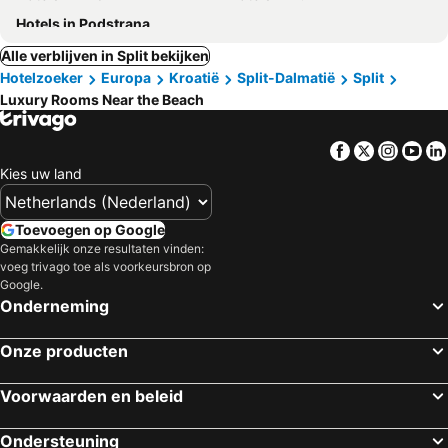
Hotels in Podstrana
Alle verblijven in Split bekijken
Hotelzoeker
Europa
Kroatië
Split-Dalmatië
Split
Luxury Rooms Near the Beach
Facebook
Twitter
Insta
Yo
Kies uw land
Toevoegen op Google
Gemakkelijk onze resultaten vinden:
voeg trivago toe als voorkeursbron op
Google.
Onderneming
Onze producten
Voorwaarden en beleid
Ondersteuning