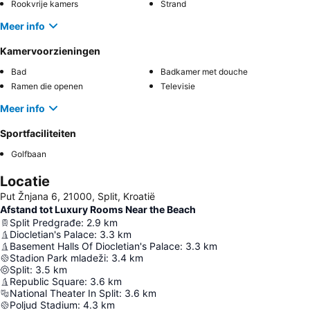
Rookvrije kamers
Strand
Meer info
Kamervoorzieningen
Bad
Badkamer met douche
Ramen die openen
Televisie
Meer info
Sportfaciliteiten
Golfbaan
Locatie
Put Žnjana 6, 21000, Split, Kroatië
Afstand tot Luxury Rooms Near the Beach
Split Predgrađe
:
2.9
km
Diocletian's Palace
:
3.3
km
Basement Halls Of Diocletian's Palace
:
3.3
km
Stadion Park mladeži
:
3.4
km
Split
:
3.5
km
Republic Square
:
3.6
km
National Theater In Split
:
3.6
km
Poljud Stadium
:
4.3
km