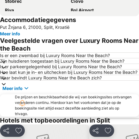
Stobrec
Ciovo
Riva
Bol Airport
Accommodatiegegevens
Avtobusni kolodvor Split
Zračna Luka Split
Put Žnjana 6, 21000, Split, Kroatië
Palace of Diocletian
Trogír Promenade
Meer info
Stari Grad Plain
Dubovica
Veelgestelde vragen over Luxury Rooms Near
Solin
Romaanse Stad Trogir
the Beach
Croatia Boat Show
Srebrna Vrata
Is er een zwembad bij Luxury Rooms Near the Beach?
Zijn huisdieren toegestaan bij Luxury Rooms Near the Beach?
Spiagge di Stomorska
Mimice
Is er parkeergelegenheid bij Luxury Rooms Near the Beach?
Hoe laat kun je in- en uitchecken bij Luxury Rooms Near the Beach?
Pokonji Dol
Pakleni Otoci
Waar bevindt Luxury Rooms Near the Beach zich?
Poljud
Meer info
De prijzen en beschikbaarheid die wij van boekingssites ontvangen
veranderen continu. Hierdoor kan het voorkomen dat je op de
boekingssite niet altijd exact dezelfde aanbieding ziet als op
trivago.
Hotels met topbeoordelingen in Split
Delen
Toevoegen aan favorieten
Delen
Toevoegen aa