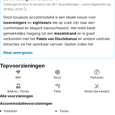
Samengevat door AI op basis van 90+ beoordelingen · Laatst bijgewerkt op:
29 May 2026
Deze luxueuze accommodatie is een ideale keuze voor
luxereizigers
en
sightseers
die op zoek zijn naar een
comfortabel en elegant toevluchtsoord. Het hotel biedt
gemakkelijke toegang tot een
kiezelstrand
en is goed
verbonden met het
Paleis van Diocletianus
en andere centrale
attracties via het openbaar vervoer. Gasten zullen het
betrouwbare
WiFi-netwerk
en het comfort van de
ruime
Meer weergeven
kamers
met goed ingerichte badkamers en comfortabele
bedden waarderen. De uitzonderlijke vriendelijkheid en
Topvoorzieningen
behulpzaamheid van het personeel, in combinatie met de
mogelijkheid voor een gemakkelijke
late check-out
, ontvangen
consequent veel lof. Voor optimaal comfort kunt u overwegen
Wifi
Airco
Parkeren
een kamer met uitzicht op de tuin aan te vragen voor een
rustiger verblijf.
Balkon / Terras
Föhn
Rookvrije kamers
Alle voorzieningen
Accommodatievoorzieningen
Parkeren
Terras