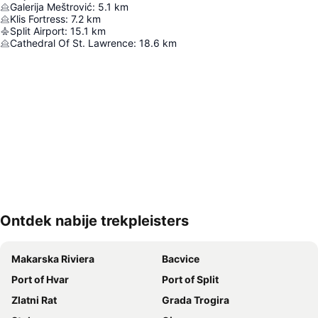
Galerija Meštrović
:
5.1
km
Klis Fortress
:
7.2
km
Split Airport
:
15.1
km
Cathedral Of St. Lawrence
:
18.6
km
Ontdek nabije trekpleisters
Kaart uitvouwen
Makarska Riviera
Bacvice
Port of Hvar
Port of Split
Zlatni Rat
Grada Trogira