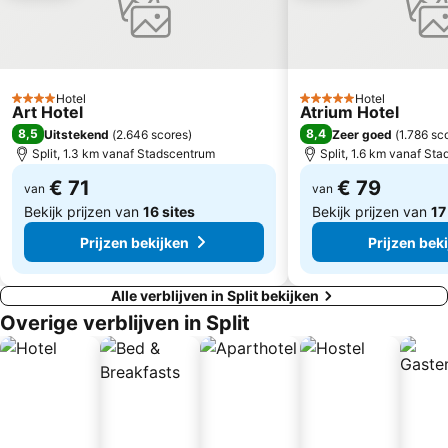
Hotel
Hotel
4 Sterren
5 Sterren
Art Hotel
Atrium Hotel
8,5
8,4
Uitstekend
(
2.646 scores
)
Zeer goed
(
1.786 sc
Split, 1.3 km vanaf Stadscentrum
Split, 1.6 km vanaf St
€ 71
€ 79
van
van
Bekijk prijzen van
16 sites
Bekijk prijzen van
17
Prijzen bekijken
Prijzen bek
Alle verblijven in Split bekijken
Overige verblijven in Split