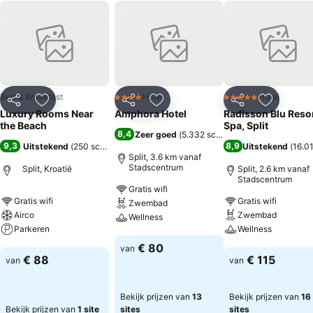
Bed & Breakfast
Hotel
Hotel
4 Sterren
5 Sterren
Delen
Toevoegen aan favorieten
Delen
Toevoegen aan favorieten
Delen
Toevoege
Luxury Rooms Near
Amphora Hotel
Radisson Blu Resor
the Beach
Spa, Split
8,4
Zeer goed
(
5.332 scores
)
9,3
8,9
Uitstekend
(
250 scores
)
Uitstekend
(
16.0
Split, 3.6 km vanaf
Stadscentrum
Split, Kroatië
Split, 2.6 km vanaf
Stadscentrum
Gratis wifi
Gratis wifi
Gratis wifi
Zwembad
Airco
Zwembad
Wellness
Parkeren
Wellness
Prijzen bekijken
€ 80
van
Prijzen bekijken
Prijzen bekijken
€ 88
€ 115
van
van
Bekijk prijzen van
13
Bekijk prijzen van
16
Bekijk prijzen van
1 site
sites
sites