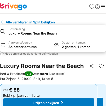
Favorieten
Aanmel
Me
Alle verblijven in Split bekijken
Bestemming
Luxury Rooms Near the Beach
Aankomst/vertrek
Gasten en kamers
Selecteer datums
2 gasten, 1 kamer
Hoe commissies de ranking beïnvloeden
Luxury Rooms Near the Beach
Delen
To
Bed & Breakfast
9,3
Uitstekend
(
250 scores
)
Put Žnjana 6, 21000, Split, Kroatië
€ 88
€ 88
van
van
Bekijk prijzen van
1 site
Bekijk prijzen van
1 site
Prijzen bekijken
Prijzen bekijken