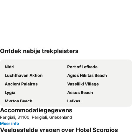
Ontdek nabije trekpleisters
Kaart uitvouwen
Nidri
Port of Lefkada
Luchthaven Aktion
Agios Nikitas Beach
Ancient Palairos
Vassiliki Village
Lygia
Assos Beach
Myrtos Beach
Lefkas
Accommodatiegegevens
Marina Leykadas
Amfilochia
Perigiali, 31100, Perigiali, Griekenland
Katarraktes sto Nidri
Sivota
Meer info
Dimotiko Stadio Leukadas ''Platwnas Grigoris''
Porto Katsiki
Veelgestelde vragen over Hotel Scorpios