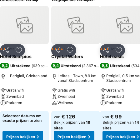
Hotel
Hotel
Hotel
2 Sterren
4 Sterren
3 Sterren
Delen
Toevoegen aan favorieten
Delen
Toevoegen aan favorieten
Delen
Toevoege
Hotel Scorpios
Crystal Waters
Hotel oasis
9,2
9,4
9,3
Uitstekend
(
639 scores
)
Uitstekend
(
2.367 scores
)
Uitstekend
(
534
Perigiali, Griekenland
Lefkas - Town, 8.9 km
Perigiali, 0.5 km va
vanaf Stadscentrum
Stadscentrum
Gratis wifi
Gratis wifi
Gratis wifi
Zwembad
Zwembad
Zwembad
Parkeren
Wellness
Parkeren
Prijzen bekijken
Prijzen bekijken
Prijzen bekijken
Selecteer datums om
€ 126
€ 99
van
van
exacte prijzen te zien
Bekijk prijzen van
19
Bekijk prijzen van
14
sites
sites
Prijzen bekijken
Prijzen bekijken
Prijzen bekijken