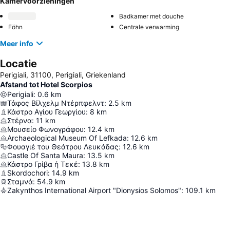
Kamervoorzieningen
Badkamer met douche
Föhn
Centrale verwarming
Meer info
Locatie
Perigiali, 31100, Perigiali, Griekenland
Afstand tot Hotel Scorpios
Perigiali
:
0.6
km
Τάφος Βίλχελμ Ντέρπφελντ
:
2.5
km
Κάστρο Αγίου Γεωργίου
:
8
km
Στέρνα
:
11
km
Μουσείο Φωνογράφου
:
12.4
km
Archaeological Museum Of Lefkada
:
12.6
km
Φουαγιέ του Θεάτρου Λευκάδας
:
12.6
km
Castle Of Santa Maura
:
13.5
km
Κάστρο Γρίβα ή Τεκέ
:
13.8
km
Skordochori
:
14.9
km
Σταμνά
:
54.9
km
Zakynthos International Airport "Dionysios Solomos"
:
109.1
km