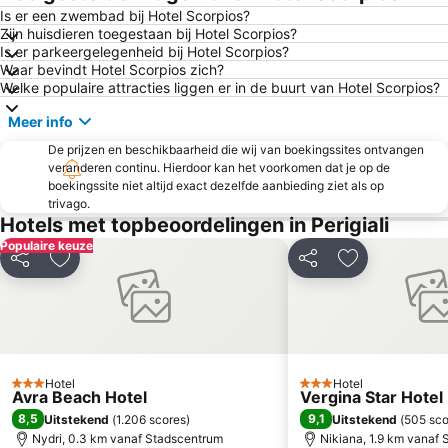
Nydri
Vasiliki
Is er een zwembad bij Hotel Scorpios?
Zijn huisdieren toegestaan bij Hotel Scorpios?
Kanali
Madouri
Is er parkeergelegenheid bij Hotel Scorpios?
Fiskardo Port
Agia Efthimia
Waar bevindt Hotel Scorpios zich?
Welke populaire attracties liggen er in de buurt van Hotel Scorpios?
Kiani Akti
Port of Preveza
Meer info
Festivals of Ithaca
Kathisma
De prijzen en beschikbaarheid die wij van boekingssites ontvangen
Beach of Agios Ioannis
Egremnoi
veranderen continu. Hierdoor kan het voorkomen dat je op de
Alonaki
Mytikas
boekingssite niet altijd exact dezelfde aanbieding ziet als op
trivago.
Paleochora
Hotels met topbeoordelingen in Perigiali
Populaire keuze
Delen
Toevoegen aan favorieten
Delen
Toevoegen aa
Hotel
Hotel
3 Sterren
3 Sterren
Avra Beach Hotel
Vergina Star Hotel
8,5
9,1
Uitstekend
(
1.206 scores
)
Uitstekend
(
505 sco
Nydri, 0.3 km vanaf Stadscentrum
Nikiana, 1.9 km vanaf