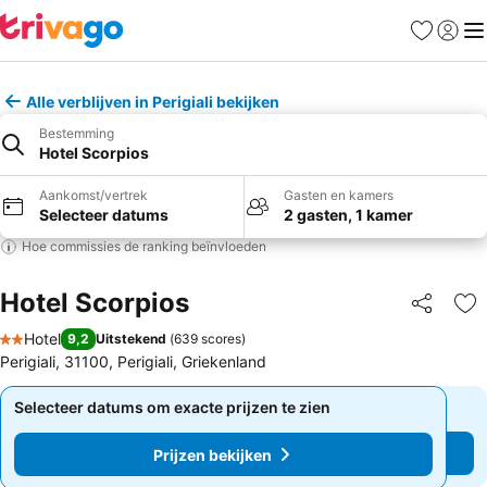
Favorieten
Aanmel
Me
Alle verblijven in Perigiali bekijken
Bestemming
Hotel Scorpios
Aankomst/vertrek
Gasten en kamers
Selecteer datums
2 gasten, 1 kamer
Hoe commissies de ranking beïnvloeden
Hotel Scorpios
Delen
To
Hotel
9,2
Uitstekend
(
639 scores
)
2 Sterren
Perigiali, 31100, Perigiali, Griekenland
Selecteer datums om exacte prijzen te zien
Selecteer datums om exacte prijzen te zien
Prijzen bekijken
Prijzen bekijken