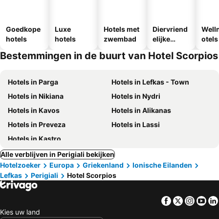
Goedkope
Luxe
Hotels met
Diervriend
Well
hotels
hotels
zwembad
elijke
otels
hotels
Bestemmingen in de buurt van Hotel Scorpios
Hotels in Parga
Hotels in Lefkas - Town
Hotels in Nikiana
Hotels in Nydri
Hotels in Kavos
Hotels in Alikanas
Hotels in Preveza
Hotels in Lassi
Hotels in Kastro
Alle verblijven in Perigiali bekijken
Hotelzoeker
Europa
Griekenland
Ionische Eilanden
Lefkas
Perigiali
Hotel Scorpios
Facebook
Twitter
Insta
Yo
Kies uw land