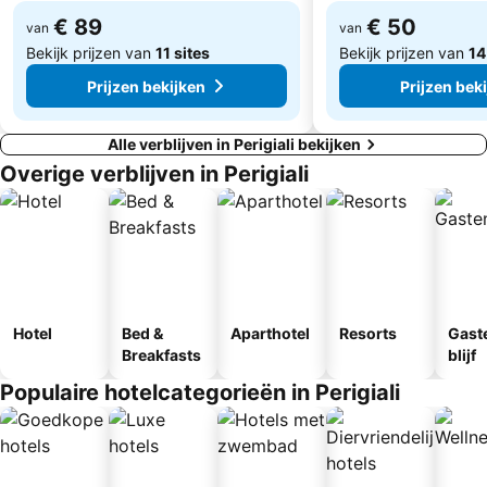
€ 89
€ 50
van
van
Bekijk prijzen van
11 sites
Bekijk prijzen van
14
Prijzen bekijken
Prijzen bek
Alle verblijven in Perigiali bekijken
Overige verblijven in Perigiali
Hotel
Bed &
Aparthotel
Resorts
Gast
Breakfasts
blijf
Populaire hotelcategorieën in Perigiali