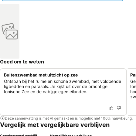
Goed om te weten
Buitenzwembad met uitzicht op zee
Pa
Ontspan bij het ruime en schone zwembad, met voldoende
Ge
ligbedden en parasols. Je kijkt uit over de prachtige
Io
Ionische Zee en de nabijgelegen eilanden.
ho
zw
Deze samenvatting is met AI gemaakt en is mogelijk niet 100% nauwkeurig.
Vergelijk met vergelijkbare verblijven
Geselecteerd verblijf
Vergelijkbare verblijven