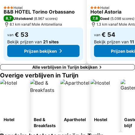
Eataly
Stadio Filadelfia
Hotel
Hotel
Laghi di Avigliana
3 Sterren
3 Sterren
B&B HOTEL Torino Orbassano
Hotel Astoria
8,7
7,8
Uitstekend
(
8.967 scores
)
Goed
(
5.098 scores
)
8.1 km vanaf Mole Antonelliana
1.3 km vanaf Mole Ant
€ 53
€ 54
van
van
Bekijk prijzen van
21 sites
Bekijk prijzen van
11
Prijzen bekijken
Prijzen bek
Alle verblijven in Turijn bekijken
Overige verblijven in Turijn
Hotel
Bed &
Aparthotel
Hostel
Gast
Breakfasts
blijf