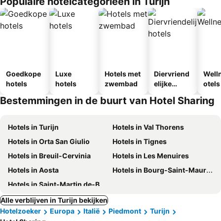
Populaire hotelcategorieën in Turijn
Goedkope
Luxe
Hotels met
Diervriend
Well
hotels
hotels
zwembad
elijke
otels
hotels
Bestemmingen in de buurt van Hotel Sharing
Hotels in Turijn
Hotels in Val Thorens
Hotels in Orta San Giulio
Hotels in Tignes
Hotels in Breuil-Cervinia
Hotels in Les Menuires
Hotels in Aosta
Hotels in Bourg-Saint-Maurice
Hotels in Saint-Martin de-Belleville
Alle verblijven in Turijn bekijken
Hotelzoeker
Europa
Italië
Piedmont
Turijn