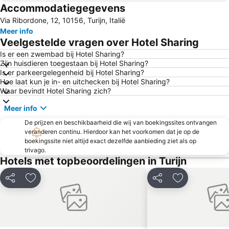
Accommodatiegegevens
Lago di Viverone
Palio di Asti
Via Ribordone, 12, 10156, Turijn, Italië
Regio Parco
Via Roma
Meer info
Barriera di Milano
Residences of the Royal House of Savoy
Veelgestelde vragen over Hotel Sharing
Cinema Lux
Centro Storico
Is er een zwembad bij Hotel Sharing?
Zijn huisdieren toegestaan bij Hotel Sharing?
City Hall
Piazza Castello
Is er parkeergelegenheid bij Hotel Sharing?
Via Giuseppe Garibaldi
Teatro Regio
Hoe laat kun je in- en uitchecken bij Hotel Sharing?
Waar bevindt Hotel Sharing zich?
Cit Turin
Via Po
Meer info
Piazza Carlo Emanuele II - P.zza Carlina
Parella
De prijzen en beschikbaarheid die wij van boekingssites ontvangen
Parco del Valentino
San Francesco da Paola
veranderen continu. Hierdoor kan het voorkomen dat je op de
Carlo Alberto
Università degli Studi di Torino
boekingssite niet altijd exact dezelfde aanbieding ziet als op
trivago.
Asti Lido 2000
Mappano
Hotels met topbeoordelingen in Turijn
A come Ambiente
Vanchiglia
Delen
Toevoegen aan favorieten
Delen
Toevoegen aa
San Lorenzo
Paleis Madama
Casa Scaccabarozzi - la Fetta di Polenta
Piazza Carlo Alberto
Egyptisch Museum
Chiesa della Gran Madre di Dio