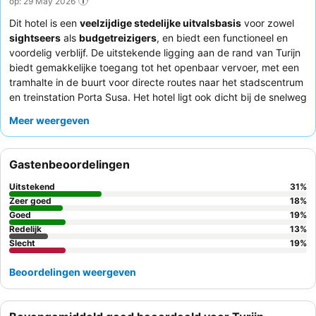
op: 29 May 2026
Dit hotel is een
veelzijdige stedelijke uitvalsbasis
voor zowel
sightseers
als
budgetreizigers
, en biedt een functioneel en
voordelig verblijf. De uitstekende ligging aan de rand van Turijn
biedt gemakkelijke toegang tot het openbaar vervoer, met een
tramhalte in de buurt voor directe routes naar het stadscentrum
en treinstation Porta Susa. Het hotel ligt ook dicht bij de snelweg
A4 en het Juventus Stadium. Het meest aantrekkelijke kenmerk
Meer weergeven
is de beschikbaarheid van
kitchenettes in sommige studio's
,
wat zelfvoorziening en extra gemak mogelijk maakt. Gasten
prijzen consequent het
uitzonderlijke personeel en de service
,
Gastenbeoordelingen
waarbij hun vriendelijkheid, behulpzaamheid en professionele
houding worden benadrukt, terwijl het ontbijt positieve
Uitstekend
31
%
opmerkingen ontvangt vanwege de overvloed en variatie. Voor
Zeer goed
18
%
een rustiger verblijf kunnen gasten overwegen een kamer met
Goed
19
%
Redelijk
13
%
uitzicht op de tuin aan te vragen.
Slecht
19
%
Beoordelingen weergeven