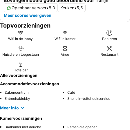
Bovengemiddeld goed beoordeeld voor Turijn
Openbaar vervoer
•
8,0
Keuken
•
5,5
Meer scores weergeven
Topvoorzieningen
Wifi in de lobby
Wifi in kamer
Parkeren
Huisdieren toegestaan
Airco
Restaurant
Hotelbar
Alle voorzieningen
Accommodatievoorzieningen
Zakencentrum
Café
Entreehal/lobby
Snelle in-/uitcheckservice
Meer info
Kamervoorzieningen
Badkamer met douche
Ramen die openen