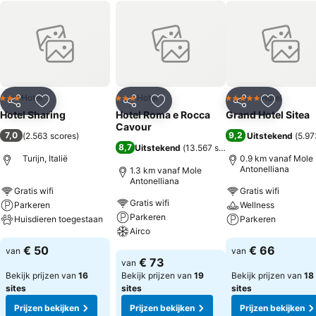
Hotel
Hotel
Hotel
3 Sterren
3 Sterren
5 Sterren
Delen
Toevoegen aan favorieten
Delen
Toevoegen aan favorieten
Delen
Toevoege
Hotel Sharing
Hotel Roma e Rocca
Grand Hotel Sitea
Cavour
7,0
9,2
(
2.563 scores
)
Uitstekend
(
5.97
8,7
Uitstekend
(
13.567 scores
)
Turijn, Italië
0.9 km vanaf Mole
Antonelliana
1.3 km vanaf Mole
Antonelliana
Gratis wifi
Gratis wifi
Gratis wifi
Parkeren
Wellness
Parkeren
Huisdieren toegestaan
Parkeren
Airco
Prijzen bekijken
Prijzen bekijken
€ 50
€ 66
van
van
Prijzen bekijken
€ 73
van
Bekijk prijzen van
16
Bekijk prijzen van
19
Bekijk prijzen van
18
sites
sites
sites
Prijzen bekijken
Prijzen bekijken
Prijzen bekijken