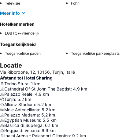
Televisie
Föhn
Meer info
Hotelkenmerken
LGBTQ+-vriendelijk
Toegankelijkheid
Toegankelijke paden
Toegankelijke parkeerplaats
Locatie
Via Ribordone, 12, 10156, Turijn, Italië
Afstand tot Hotel Sharing
Torino Stura
:
1
km
Cathedral Of St John The Baptist
:
4.9
km
Palazzo Reale
:
4.9
km
Turijn
:
5.2
km
Allianz Stadium
:
5.2
km
Mole Antonelliana
:
5.2
km
Palazzo Madama
:
5.2
km
Egyptian Museum
:
5.5
km
Basilica di Superga
:
6.1
km
Reggia di Venaria
:
6.9
km
Inalpi Arena - Palasport Olimpico
:
9.2
km