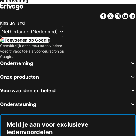
Hotel Sharing
Facebook
Twitter
Insta
Yo
Kies uw land
Toevoegen op Google
Gemakkelijk onze resultaten vinden:
voeg trivago toe als voorkeursbron op
Google.
Onderneming
Onze producten
Voorwaarden en beleid
Ondersteuning
Meld je aan voor exclusieve
ledenvoordelen