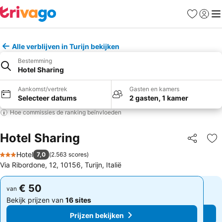
Favorieten
Aanmel
Me
Alle verblijven in Turijn bekijken
Bestemming
Hotel Sharing
Aankomst/vertrek
Gasten en kamers
Selecteer datums
2 gasten, 1 kamer
Hoe commissies de ranking beïnvloeden
Hotel Sharing
Delen
To
Hotel
7,0
(
2.563 scores
)
3 Sterren
Via Ribordone, 12, 10156, Turijn, Italië
€ 50
€ 50
van
van
Bekijk prijzen van
16 sites
Bekijk prijzen van
16 sites
Prijzen bekijken
Prijzen bekijken