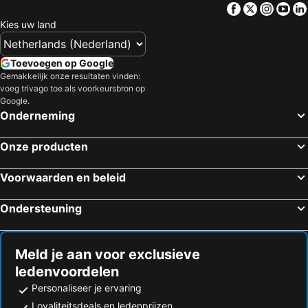
Facebook
Twitter
Insta
Yo
Kies uw land
Toevoegen op Google
Gemakkelijk onze resultaten vinden:
voeg trivago toe als voorkeursbron op
Google.
Onderneming
Onze producten
Voorwaarden en beleid
Ondersteuning
Meld je aan voor exclusieve
ledenvoordelen
Personaliseer je ervaring
Loyaliteitsdeals en ledenprijzen