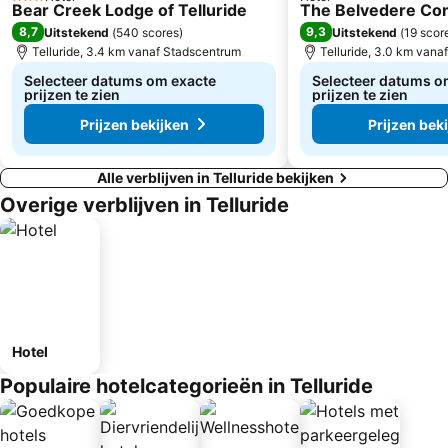
3 Sterren
Bear Creek Lodge of Telluride
The Belvedere Co
8,7
9,3
Uitstekend
(
540 scores
)
Uitstekend
(
19 scor
Telluride, 3.4 km vanaf Stadscentrum
Telluride, 3.0 km vana
Selecteer datums om exacte
Selecteer datums o
prijzen te zien
prijzen te zien
Prijzen bekijken
Prijzen bek
Alle verblijven in Telluride bekijken
Overige verblijven in Telluride
Hotel
Populaire hotelcategorieën in Telluride