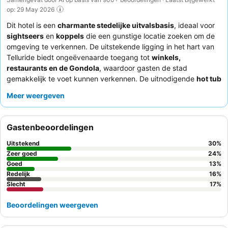
op: 29 May 2026
Dit hotel is een
charmante stedelijke uitvalsbasis
, ideaal voor
sightseers
en
koppels
die een gunstige locatie zoeken om de
omgeving te verkennen. De uitstekende ligging in het hart van
Telluride biedt ongeëvenaarde toegang tot
winkels,
restaurants en de Gondola
, waardoor gasten de stad
gemakkelijk te voet kunnen verkennen. De uitnodigende
hot tub
en gezellige
vuurplaats
bieden een perfecte manier om te
Meer weergeven
ontspannen na een dag vol activiteiten. Gasten prijzen
consequent het
vriendelijke personeel bij de receptie
en het
handige
continentale ontbijt voor onderweg
, met verse
Gastenbeoordelingen
kaneelbroodjes. Voor een rustigere ervaring kunt u overwegen
een kamer weg van de straat aan te vragen om geluidsoverlast
Uitstekend
30
%
te minimaliseren.
Zeer goed
24
%
Goed
13
%
Redelijk
16
%
Slecht
17
%
Beoordelingen weergeven