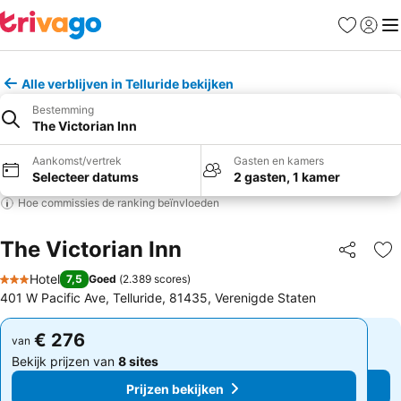
Favorieten
Aanmel
Me
Alle verblijven in Telluride bekijken
Bestemming
The Victorian Inn
Aankomst/vertrek
Gasten en kamers
Selecteer datums
2 gasten, 1 kamer
Hoe commissies de ranking beïnvloeden
The Victorian Inn
Delen
To
Hotel
7,5
Goed
(
2.389 scores
)
3 Sterren
401 W Pacific Ave, Telluride, 81435, Verenigde Staten
€ 276
€ 276
van
van
Bekijk prijzen van
8 sites
Bekijk prijzen van
8 sites
Prijzen bekijken
Prijzen bekijken