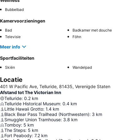
Wellness
Bubbelbad
Kamervoorzieningen
Bad
Badkamer met douche
Televisie
Föhn
Meer info
Sportfaciliteiten
Skiёn
Wandelpad
Locatie
401 W Pacific Ave, Telluride, 81435, Verenigde Staten
Afstand tot The Victorian Inn
Telluride
:
0.2
km
Telluride Historical Museum
:
0.4
km
Little Hawaii Grotto
:
1.4
km
Black Bear Pass Trailhead (Northwestern)
:
3
km
Smuggler Union Tramhouse
:
3.8
km
Tomboy
:
5
km
The Steps
:
5
km
Fort Peabody
:
7.2
km