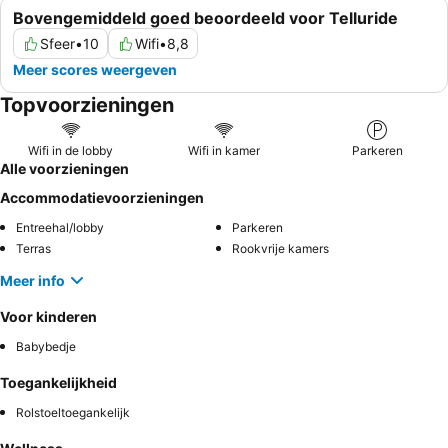
Bovengemiddeld goed beoordeeld voor Telluride
Sfeer
•
10
Wifi
•
8,8
Meer scores weergeven
Topvoorzieningen
Wifi in de lobby
Wifi in kamer
Parkeren
Alle voorzieningen
Accommodatievoorzieningen
Entreehal/lobby
Parkeren
Terras
Rookvrije kamers
Meer info
Voor kinderen
Babybedje
Toegankelijkheid
Rolstoeltoegankelijk