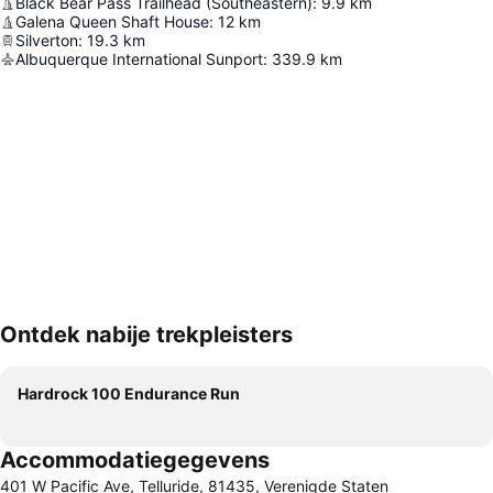
Black Bear Pass Trailhead (Southeastern)
:
9.9
km
Galena Queen Shaft House
:
12
km
Silverton
:
19.3
km
Albuquerque International Sunport
:
339.9
km
Ontdek nabije trekpleisters
Kaart uitvouwen
Hardrock 100 Endurance Run
Accommodatiegegevens
401 W Pacific Ave, Telluride, 81435, Verenigde Staten