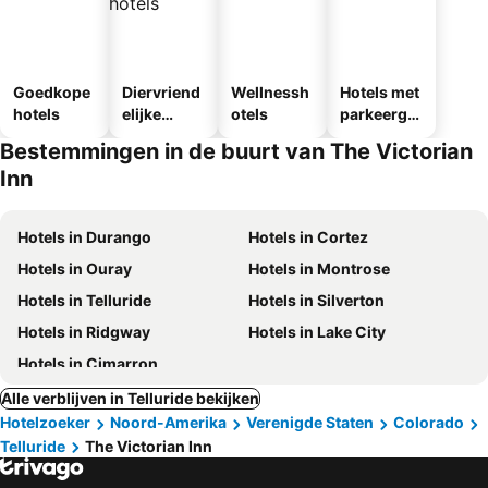
Goedkope
Diervriend
Wellnessh
Hotels met
hotels
elijke
otels
parkeergel
hotels
egenheid
Bestemmingen in de buurt van The Victorian
Inn
Hotels in Durango
Hotels in Cortez
Hotels in Ouray
Hotels in Montrose
Hotels in Telluride
Hotels in Silverton
Hotels in Ridgway
Hotels in Lake City
Hotels in Cimarron
Alle verblijven in Telluride bekijken
Hotelzoeker
Noord-Amerika
Verenigde Staten
Colorado
Telluride
The Victorian Inn