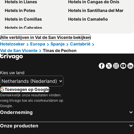
Hotels in Llanes
Hotels in Cangas de Onís
Hotels in Potes
Hotels in Santillana del Mar
Hotels in Comillas
Hotels in Camaleño
Hotels in Cabrales
Alle verblijven in Val de San Vicente bekijken
Hotelzoeker
Europa
Spanje
Cantabrië
Val de San Vicente
Tinas de Pechon
Facebook
Twitter
Insta
Yo
Kies uw land
Toevoegen op Google
Gemakkelijk onze resultaten vinden:
voeg trivago toe als voorkeursbron op
Google.
Onderneming
Onze producten