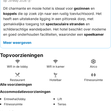
op: 29 May 2026
Dit charmante en mooie hotel is ideaal voor
gezinnen
en
koppels
die op zoek zijn naar een rustig toevluchtsoord. Het
heeft een uitstekende ligging in een pittoresk dorp, met
gemakkelijke toegang tot
spectaculaire stranden
en
schilderachtige wandelpaden. Het hotel beschikt over moderne
en goed onderhouden faciliteiten, waaronder een
speelkamer
met een pingpongtafel, perfect voor familieplezier. Gasten
Meer weergeven
prijzen consequent het uitzonderlijke personeel en de service,
waarbij het receptieteam vaak wordt geprezen om hun
Topvoorzieningen
behulpzaamheid. Hoewel het restaurant een gevarieerd menu
met heerlijke, huisgemaakte gerechten biedt, zijn de
beoordelingen over het ontbijt wisselend. Voor een echt
Wifi in de lobby
Wifi in kamer
Airco
ontspannende ervaring kunt u overwegen een kamer met een
eigen balkon te boeken om te genieten van het prachtige
Restaurant
Hotelbar
Fitnessruimte
uitzicht op de kustlijn.
Alle voorzieningen
Accommodatievoorzieningen
Entreehal/lobby
Lift
Fitnessruimte
Terras