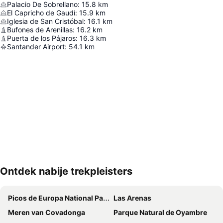
Palacio De Sobrellano
:
15.8
km
El Capricho de Gaudí
:
15.9
km
Iglesia de San Cristóbal
:
16.1
km
Bufones de Arenillas
:
16.2
km
Puerta de los Pájaros
:
16.3
km
Santander Airport
:
54.1
km
Ontdek nabije trekpleisters
Kaart uitvouwen
Picos de Europa National Park
Las Arenas
Meren van Covadonga
Parque Natural de Oyambre