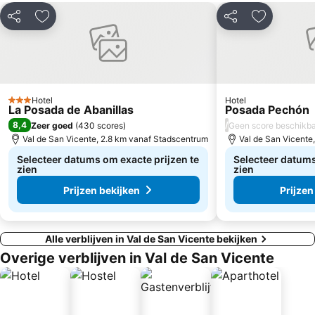
Delen
Toevoegen aan favorieten
Delen
Toevoegen
Hotel
Hotel
3 Sterren
La Posada de Abanillas
Posada Pechón
8,4
/
Zeer goed
(
430 scores
)
Geen score beschikb
Val de San Vicente, 2.8 km vanaf Stadscentrum
Val de San Vicente
Selecteer datums om exacte prijzen te
Selecteer datums
zien
zien
Prijzen bekijken
Prijzen
Alle verblijven in Val de San Vicente bekijken
Overige verblijven in Val de San Vicente