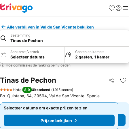
Favorieten
Aanmel
Me
Alle verblijven in Val de San Vicente bekijken
Bestemming
Tinas de Pechon
Aankomst/vertrek
Gasten en kamers
Selecteer datums
2 gasten, 1 kamer
Hoe commissies de ranking beïnvloeden
Tinas de Pechon
Delen
To
Hotel
8,9
Uitstekend
(
1.915 scores
)
4 Sterren
Bo. Quintana, 64, 39594, Val de San Vicente, Spanje
Selecteer datums om exacte prijzen te zien
Selecteer datums om exacte prijzen te zien
Prijzen bekijken
Prijzen bekijken