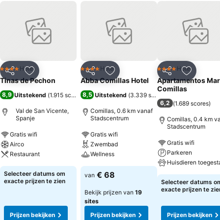
Hotel
Hotel
Hotel
4 Sterren
4 Sterren
4 Sterren
Delen
Toevoegen aan favorieten
Delen
Toevoegen aan favorieten
Delen
Toevoege
Tinas de Pechon
Abba Comillas Hotel
Apartamentos Mar
Comillas
8,9
8,5
Uitstekend
(
1.915 scores
)
Uitstekend
(
3.339 scores
)
6,2
(
1.689 scores
)
Val de San Vicente,
Comillas, 0.6 km vanaf
Spanje
Stadscentrum
Comillas, 0.4 km v
Stadscentrum
Gratis wifi
Gratis wifi
Gratis wifi
Airco
Zwembad
Parkeren
Restaurant
Wellness
Huisdieren toegest
Selecteer datums om
€ 68
van
exacte prijzen te zien
Selecteer datums o
exacte prijzen te zie
Bekijk prijzen van
19
sites
Prijzen bekijken
Prijzen bekijken
Prijzen bekijken