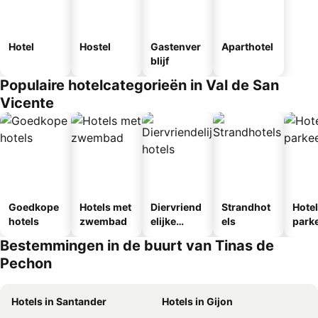
Hotel
Hostel
Gastenver
Aparthotel
blijf
Populaire hotelcategorieën in Val de San
Vicente
Goedkope
Hotels met
Diervriend
Strandhot
Hote
hotels
zwembad
elijke
els
park
hotels
egen
Bestemmingen in de buurt van Tinas de
Pechon
Hotels in Santander
Hotels in Gijon