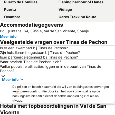
Puerto de Comillas
Fishing harbour of Llanes
Puertu
Vidiago
Oyambre
Cares Trekking Route
Accommodatiegegevens
Funicular de Bulnes
La Franca
Bo. Quintana, 64, 39594, Val de San Vicente, Spanje
Pendueles
Puerto de Suances
Meer info
Conjunto histórico de Bárcena Mayor
de Comillas
Veelgestelde vragen over Tinas de Pechon
Mogrovejo
Santa María de Colombres
Is er een zwembad bij Tinas de Pechon?
Zijn huisdieren toegestaan bij Tinas de Pechon?
Santuario de la Barquera
Andrín
Is er parkeergelegenheid bij Tinas de Pechon?
Iglesia de Niembro
Zoológico de Santillana del Mar
Waar bevindt Tinas de Pechon zich?
Welke populaire attracties liggen er in de buurt van Tinas de
Parque natural de las Dunas de Liencres
Mirador de La Franca
Pechon?
Buelna
El Cabo-Guerra
Meer info
de Barro
Monasterio de Santo Toribio de Liébana
De prijzen en beschikbaarheid die wij van boekingssites ontvangen
Pestaña
Torre de Don Beltrán de la Cueva
veranderen continu. Hierdoor kan het voorkomen dat je op de
boekingssite niet altijd exact dezelfde aanbieding ziet als op
trivago.
Hotels met topbeoordelingen in Val de San
Vicente