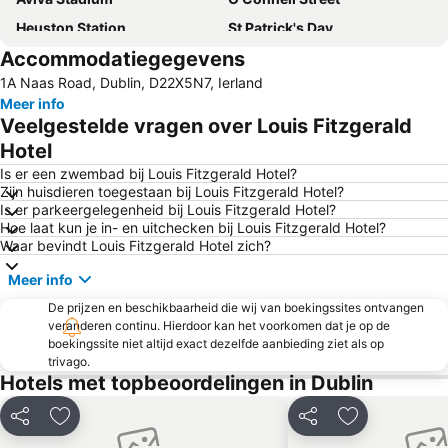
Heuston Station
St Patrick's Day
Accommodatiegegevens
Guinness Store House
Blanchardstown
1A Naas Road, Dublin, D22X5N7, Ierland
Dublin Castle
Trinity College Library
Meer info
Dublin Zoo
The Convention Centre Dublin
Veelgestelde vragen over Louis Fitzgerald
RDS Dublin
Ballsbridge
Hotel
Ranelagh
Dublin Connolly Station
Is er een zwembad bij Louis Fitzgerald Hotel?
Zijn huisdieren toegestaan bij Louis Fitzgerald Hotel?
St. James's Hospital
Vicar St
Is er parkeergelegenheid bij Louis Fitzgerald Hotel?
Hoe laat kun je in- en uitchecken bij Louis Fitzgerald Hotel?
Phibsborough
Docklands
Waar bevindt Louis Fitzgerald Hotel zich?
Malahide Castle
St Stephens Green
Meer info
Merrion Square
Dundrum Town Centre
De prijzen en beschikbaarheid die wij van boekingssites ontvangen
Saint Patrick's Cathedral
CitySightseeing Dublin
veranderen continu. Hierdoor kan het voorkomen dat je op de
boekingssite niet altijd exact dezelfde aanbieding ziet als op
Drumcondra
Whitehall
trivago.
Nancy Hands
Marlay Park
Hotels met topbeoordelingen in Dublin
Leopardstown Racecourse
Tayto Park
Delen
Toevoegen aan favorieten
Delen
Toevoegen aa
Terenure
Port of Dublin