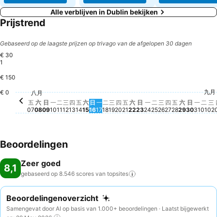
Alle verblijven in Dublin bekijken
Prijstrend
Gebaseerd op de laagste prijzen op trivago van de afgelopen 30 dagen
€ 30
1
€ 150
星期六, 八
€ 301
星期六, 八月 22
€ 179
星期日, 
€ 170
星期日, 八月 23
€ 163
星期六, 八月 15
€ 158
星期三, 八月 19
€ 151
星期二, 八月 18
€ 149
九月
星期六, 八月 08
€ 143
星期二, 八月 11
€ 144
星期三, 八月 26
€ 143
星期五, 八月
€ 142
星期一
€ 14
星期三, 八月 12
€ 141
星期五, 八月 21
€ 141
星
€
星期一, 八月 17
€ 138
星期一, 八月 24
€ 136
星期二, 八月 25
€ 137
星期
€ 1
€ 0
星期一, 八月 10
€ 130
星期五, 八月 14
€ 130
星期四, 八月 20
€ 130
星期四, 八月 2
€ 130
八月
星期日, 八月 16
€ 128
星期五, 八月 07
€ 121
星期四, 八月 13
€ 123
星期日, 八月 09
€ 120
五
六
日
一
二
三
四
五
六
日
一
二
三
四
五
六
日
一
二
三
四
五
六
日
一
二
三
07
08
09
10
11
12
13
14
15
16
17
18
19
20
21
22
23
24
25
26
27
28
29
30
31
01
02
Beoordelingen
Zeer goed
8,1
gebaseerd op 8.546 scores van
topsites
Beoordelingenoverzicht
Samengevat door AI op basis van 1.000+ beoordelingen · Laatst bijgewerkt