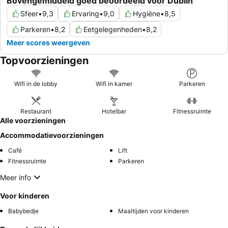
Bovengemiddeld goed beoordeeld voor Dublin
Sfeer
•
9,3
Ervaring
•
9,0
Hygiëne
•
8,5
Parkeren
•
8,2
Eetgelegenheden
•
8,2
Meer scores weergeven
Topvoorzieningen
Wifi in de lobby
Wifi in kamer
Parkeren
Restaurant
Hotelbar
Fitnessruimte
Alle voorzieningen
Accommodatievoorzieningen
Café
Lift
Fitnessruimte
Parkeren
Meer info
Voor kinderen
Babybedje
Maaltijden voor kinderen