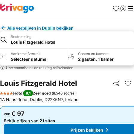
Favorieten
Aanmel
Me
Alle verblijven in Dublin bekijken
Bestemming
Louis Fitzgerald Hotel
Aankomst/vertrek
Gasten en kamers
Selecteer datums
2 gasten, 1 kamer
Hoe commissies de ranking beïnvloeden
Louis Fitzgerald Hotel
Delen
To
Hotel
8,1
Zeer goed
(
8.546 scores
)
4 Sterren
1A Naas Road, Dublin, D22X5N7, Ierland
€ 97
€ 97
van
van
Bekijk prijzen van
21 sites
Bekijk prijzen van
21 sites
Prijzen bekijken
Prijzen bekijken