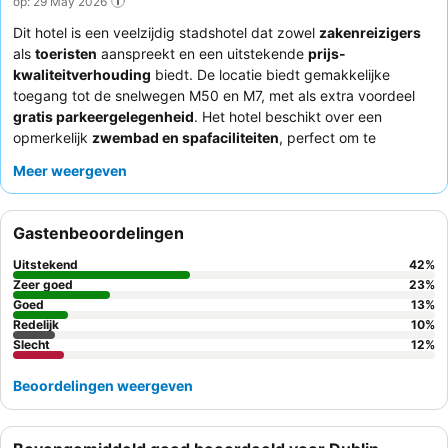
op: 29 May 2026
Dit hotel is een veelzijdig stadshotel dat zowel
zakenreizigers
als
toeristen
aanspreekt en een uitstekende
prijs-
kwaliteitverhouding
biedt. De locatie biedt gemakkelijke
toegang tot de snelwegen M50 en M7, met als extra voordeel
gratis parkeergelegenheid
. Het hotel beschikt over een
opmerkelijk
zwembad en spafaciliteiten
, perfect om te
ontspannen na een drukke dag. Gasten prijzen consequent het
Meer weergeven
vriendelijke en efficiënte personeel
en het
uitgebreide
ontbijtbuffet
. Voor een rustiger verblijf kunnen gasten
overwegen een kamer te vragen die niet aan de snelweg grenst.
Gastenbeoordelingen
Uitstekend
42
%
Zeer goed
23
%
Goed
13
%
Redelijk
10
%
Slecht
12
%
Beoordelingen weergeven