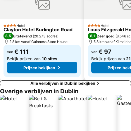
Blackrock
Harcourt Street
City Hall
Olympia Theatre
Howth Marina
Hill of Tara
Hotel
Hotel
4 Sterren
4 Sterren
Clayton Hotel Burlington Road
Louis Fitzgerald Ho
The Curragh Racecourse
Irish Stud
8,5
8,1
Uitstekend
(
20.273 scores
)
Zeer goed
(
8.546 sc
Kilmainham Gaol
The Iveagh Gardens
2.8 km vanaf Guinness Store House
5.8 km vanaf Kilmainh
Dalkey Book Festival
Bloom In The Park
€ 111
€ 97
van
van
Bekijk prijzen van
10 sites
Bekijk prijzen van
21
Prijzen bekijken
Prijzen bek
Alle verblijven in Dublin bekijken
Overige verblijven in Dublin