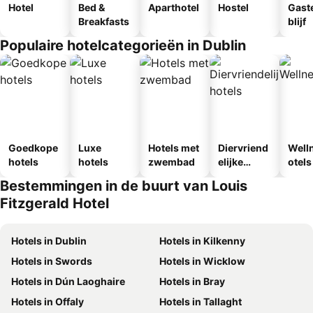
Hotel
Bed &
Aparthotel
Hostel
Gast
Breakfasts
blijf
Populaire hotelcategorieën in Dublin
Goedkope
Luxe
Hotels met
Diervriend
Well
hotels
hotels
zwembad
elijke
otels
hotels
Bestemmingen in de buurt van Louis
Fitzgerald Hotel
Hotels in Dublin
Hotels in Kilkenny
Hotels in Swords
Hotels in Wicklow
Hotels in Dún Laoghaire
Hotels in Bray
Hotels in Offaly
Hotels in Tallaght