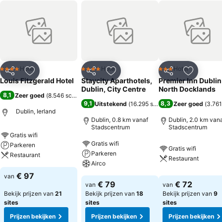
Hotel
Hotel
Hotel
4 Sterren
4 Sterren
3 Sterren
Delen
Toevoegen aan favorieten
Delen
Toevoegen aan favorieten
Delen
Toevoege
Louis Fitzgerald Hotel
Staycity Aparthotels,
Premier Inn Dublin
Dublin, City Centre
North Docklands
8,1
Zeer goed
(
8.546 scores
)
9,1
8,3
Uitstekend
(
16.295 scores
)
Zeer goed
(
3.761
Dublin, Ierland
Dublin, 0.8 km vanaf
Dublin, 2.0 km van
Stadscentrum
Stadscentrum
Gratis wifi
Gratis wifi
Parkeren
Gratis wifi
Parkeren
Restaurant
Restaurant
Airco
€ 97
van
€ 79
€ 72
van
van
Bekijk prijzen van
21
Bekijk prijzen van
18
Bekijk prijzen van
9
sites
sites
sites
Prijzen bekijken
Prijzen bekijken
Prijzen bekijken