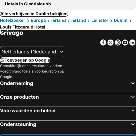
Hotels in Glendalough
Alle verblijven in Dublin bekijken
Hotelzoeker
Europa
Ierland
Ierland
Leinster
Dublin
Louis Fitzgerald Hotel
Facebook
Twitter
Insta
Yo
Toevoegen op Google
Gemakkelijk onze resultaten vinden:
voeg trivago toe als voorkeursbron op
Google.
Onderneming
Onze producten
Voorwaarden en beleid
Ondersteuning