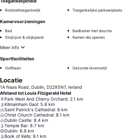
Toegankelijkheid
Rolstoeltoegankelijk
Toegankelijke parkeerplaats
Kamervoorzieningen
Bad
Badkamer met douche
Strijkijzer & strijkplank
Ramen die openen
Meer info
Sportfaciliteiten
Golfbaan
Gezonde levensstijl
Locatie
1A Naas Road, Dublin, D22X5N7, Ierland
Afstand tot Louis Fitzgerald Hotel
Park West And Cherry Orchard
:
2.1
km
Kilmainham Gaol
:
5.8
km
Saint Patrick's Cathedral
:
8
km
Christ Church Cathedral
:
8.1
km
Dublin Castle
:
8.4
km
Temple Bar
:
8.7
km
Dublin
:
8.9
km
Book of Kells
:
9.1
km