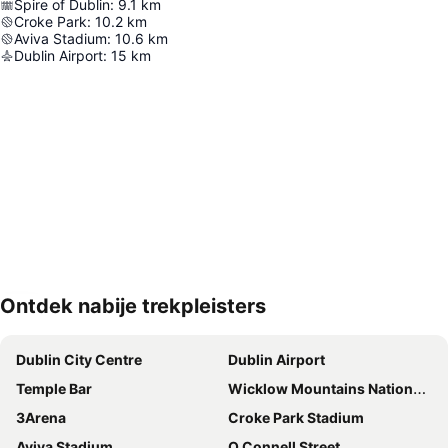
Spire of Dublin
:
9.1
km
Croke Park
:
10.2
km
Aviva Stadium
:
10.6
km
Dublin Airport
:
15
km
Ontdek nabije trekpleisters
Kaart uitvouwen
Dublin City Centre
Dublin Airport
Temple Bar
Wicklow Mountains National Park
3Arena
Croke Park Stadium
Aviva Stadium
O Connell Street