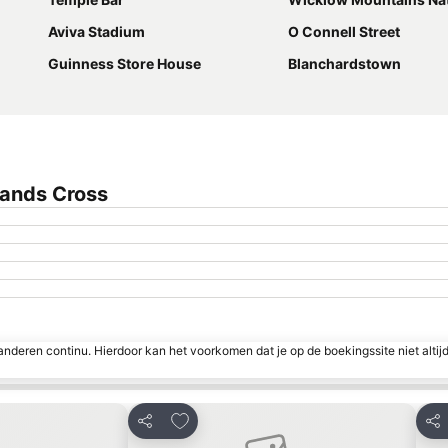
Aviva Stadium
O Connell Street
Guinness Store House
Blanchardstown
lands Cross
nderen continu. Hierdoor kan het voorkomen dat je op de boekingssite niet altij
favorieten
Toevoegen aan favorieten
Delen
Del