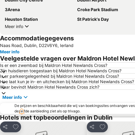
3Arena
Croke Park Stadium
Heuston Station
St Patrick's Day
Meer info
Accommodatiegegevens
Naas Road, Dublin, D22V6Y6, Ierland
Meer info
Veelgestelde vragen over Maldron Hotel New
Is er een zwembad bij Maldron Hotel Newlands Cross?
Zijn huisdieren toegestaan bij Maldron Hotel Newlands Cross?
Is er parkeergelegenheid bij Maldron Hotel Newlands Cross?
Hoe laat kun je in- en uitchecken bij Maldron Hotel Newlands Cross?
Waar bevindt Maldron Hotel Newlands Cross zich?
Meer info
De prijzen en beschikbaarheid die wij van boekingssites ontvangen vera
dezelfde aanbieding ziet als op trivago.
Hotels met topbeoordelingen in Dublin
Toevoegen aan favorieten
Toevoegen aan 
Delen
Delen