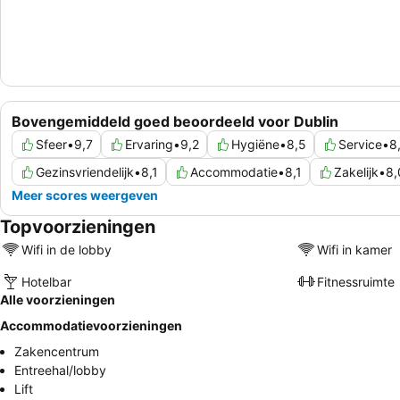
Bovengemiddeld goed beoordeeld voor Dublin
Sfeer
•
9,7
Ervaring
•
9,2
Hygiëne
•
8,5
Service
•
8
Gezinsvriendelijk
•
8,1
Accommodatie
•
8,1
Zakelijk
•
8,
Meer scores weergeven
Topvoorzieningen
Wifi in de lobby
Wifi in kamer
Hotelbar
Fitnessruimte
Alle voorzieningen
Accommodatievoorzieningen
Zakencentrum
Entreehal/lobby
Lift