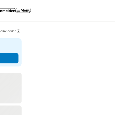
Menu
nmelden
beïnvloeden