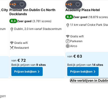
rieten
Toevoegen aan favorieten
Toevoegen aan fa
Hotel
Hotel
3 Sterren
3 Sterren
Delen
Delen
 City
Premier Inn Dublin Cc North
Academy Plaza Hotel
Docklands
8,4
Zeer goed
(
18.879 scores
8,3
Zeer goed
(
3.761 scores
)
1.1 km vanaf Croke Park St
trum
Dublin, 2.0 km vanaf Stadscentrum
Gratis wifi
Parkeren
Gratis wifi
Airco
Restaurant
€ 63
van
€ 72
van
Bekijk prijzen van
9 sites
Bekijk prijzen van
14 sites
Prijzen bekijken
Prijzen bekijken
Alle verblijven in Dubli
agen