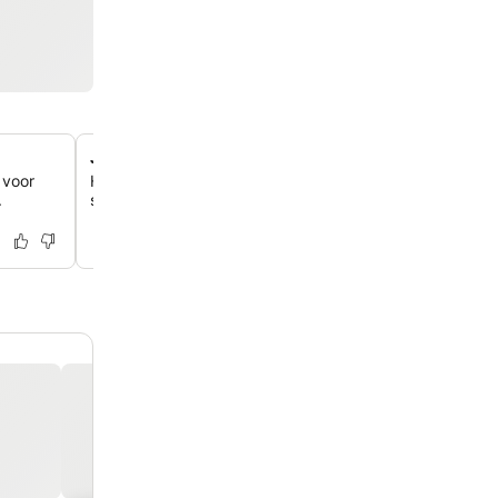
Je eigen mini-sportschool
 voor
Houd je fitnessroutine bij in de gloednieuwe, volledig uit
.
sportschool, zodat je lekker actief blijft tijdens je verblijf.