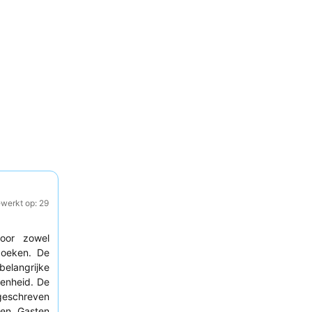
ewerkt op: 29
voor zowel
oeken. De
elangrijke
enheid. De
ngeschreven
oen. Gasten