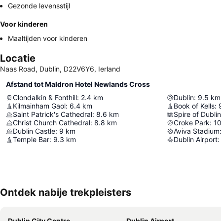
Gezonde levensstijl
Voor kinderen
Maaltijden voor kinderen
Locatie
Naas Road, Dublin, D22V6Y6, Ierland
Afstand tot Maldron Hotel Newlands Cross
Clondalkin & Fonthill
:
2.4
km
Dublin
:
9.5
km
Kilmainham Gaol
:
6.4
km
Book of Kells
:
Saint Patrick's Cathedral
:
8.6
km
Spire of Dublin
Christ Church Cathedral
:
8.8
km
Croke Park
:
10
Dublin Castle
:
9
km
Aviva Stadium
Temple Bar
:
9.3
km
Dublin Airport
:
Ontdek nabije trekpleisters
Dublin City Centre
Dublin Airport