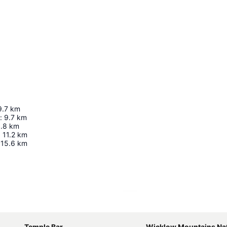
9.7
km
:
9.7
km
.8
km
:
11.2
km
15.6
km
Kaart uitvouwen
Temple Bar
Wicklow Mountains Natio