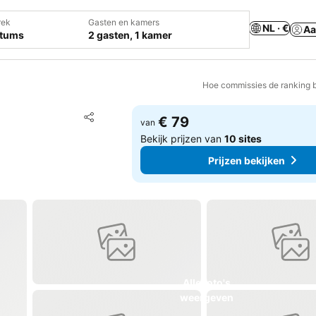
rek
Gasten en kamers
NL · €
Aa
atums
2 gasten, 1 kamer
Hoe commissies de ranking 
Toevoegen aan favorieten
€ 79
van
Delen
Bekijk prijzen van
10 sites
Prijzen bekijken