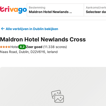
Bestemming
Aankomst/vert
Selecteer d
Alle verblijven in Dublin bekijken
Maldron Hotel Newlands Cross
Hotel
Zeer goed
(
11.338 scores
)
8,2
4 Sterren
Naas Road, Dublin, D22V6Y6, Ierland