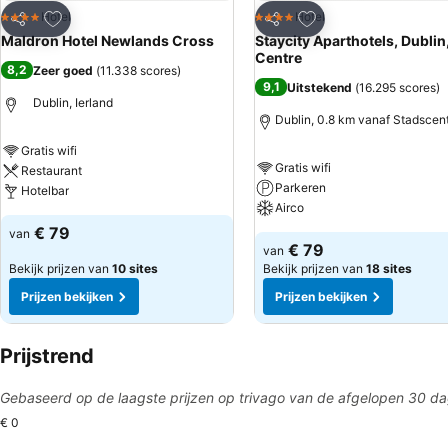
Toevoegen aan favorieten
Toevoegen aan favo
Hotel
Hotel
4 Sterren
4 Sterren
Delen
Delen
Maldron Hotel Newlands Cross
Staycity Aparthotels, Dublin,
Centre
8,2
Zeer goed
(
11.338 scores
)
9,1
Uitstekend
(
16.295 scores
)
Dublin, Ierland
Dublin, 0.8 km vanaf Stadscen
Gratis wifi
Gratis wifi
Restaurant
Parkeren
Hotelbar
Airco
€ 79
van
€ 79
van
Bekijk prijzen van
10 sites
Bekijk prijzen van
18 sites
Prijzen bekijken
Prijzen bekijken
Prijstrend
Gebaseerd op de laagste prijzen op trivago van de afgelopen 30 d
€ 0