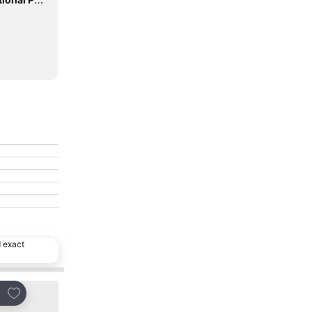
d exact
Toevoegen aan favorieten
Toevoegen aan favo
en
Delen