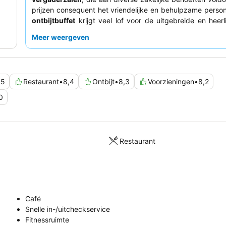
prijzen consequent het vriendelijke en behulpzame person
ontbijtbuffet
krijgt veel lof voor de uitgebreide en heerli
Voor een rustiger verblijf kunnen gasten een kamer aan
Meer weergeven
niet aan de snelweg grenst.
,5
Restaurant
•
8,4
Ontbijt
•
8,3
Voorzieningen
•
8,2
0
Restaurant
Café
Snelle in-/uitcheckservice
Fitnessruimte