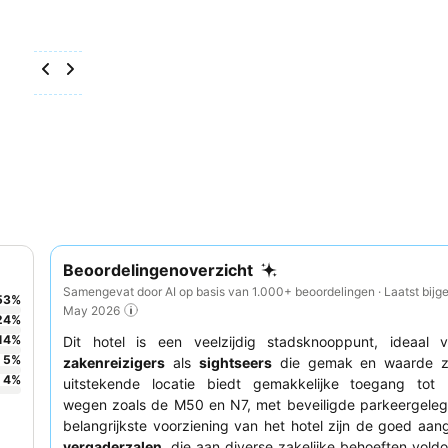
Beoordelingenoverzicht
Samengevat door AI op basis van 1.000+ beoordelingen · Laatst bijg
53
%
May 2026
24
%
14
%
Dit hotel is een veelzijdig stadsknooppunt, ideaal 
5
%
zakenreizigers
als
sightseers
die gemak en waarde z
4
%
uitstekende locatie biedt gemakkelijke toegang tot b
wegen zoals de M50 en N7, met beveiligde parkeergeleg
belangrijkste voorziening van het hotel zijn de goed aa
vergaderzalen
, die aan diverse zakelijke behoeften vold