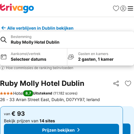
Favorieten
Aanmel
Me
Alle verblijven in Dublin bekijken
Bestemming
Ruby Molly Hotel Dublin
Aankomst/vertrek
Gasten en kamers
Selecteer datums
2 gasten, 1 kamer
Hoe commissies de ranking beïnvloeden
Ruby Molly Hotel Dublin
Delen
To
Hotel
8,7
Uitstekend
(
11.182 scores
)
4 Sterren
26 - 33 Arran Street East, Dublin, D07YY97, Ierland
€ 93
€ 93
van
van
Bekijk prijzen van
14 sites
Bekijk prijzen van
14 sites
Prijzen bekijken
Prijzen bekijken