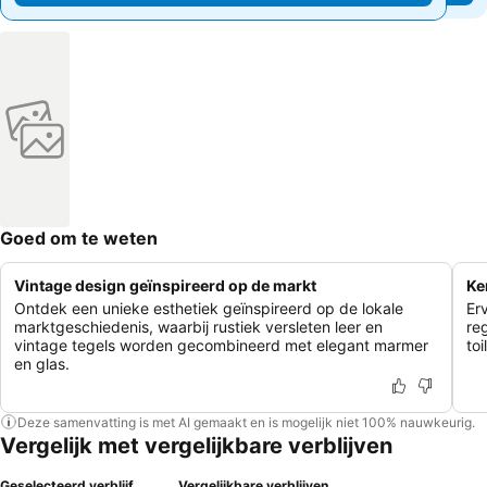
Goed om te weten
Vintage design geïnspireerd op de markt
Ke
Ontdek een unieke esthetiek geïnspireerd op de lokale
Er
marktgeschiedenis, waarbij rustiek versleten leer en
re
vintage tegels worden gecombineerd met elegant marmer
to
en glas.
Deze samenvatting is met AI gemaakt en is mogelijk niet 100% nauwkeurig.
Vergelijk met vergelijkbare verblijven
Geselecteerd verblijf
Vergelijkbare verblijven