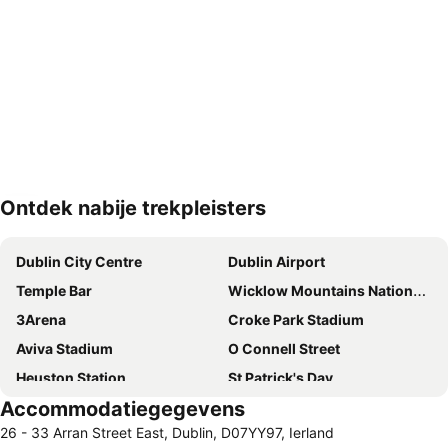
Ontdek nabije trekpleisters
Kaart uitvouwen
Dublin City Centre
Dublin Airport
Temple Bar
Wicklow Mountains National Park
3Arena
Croke Park Stadium
Aviva Stadium
O Connell Street
Heuston Station
St Patrick's Day
Accommodatiegegevens
Guinness Store House
Blanchardstown
26 - 33 Arran Street East, Dublin, D07YY97, Ierland
Dublin Castle
Trinity College Library