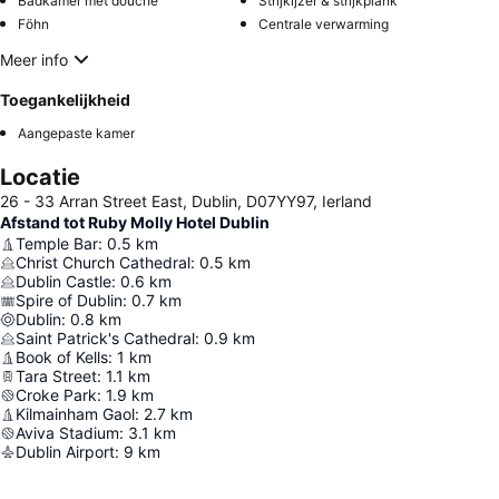
Badkamer met douche
Strijkijzer & strijkplank
Föhn
Centrale verwarming
Meer info
Toegankelijkheid
Aangepaste kamer
Locatie
26 - 33 Arran Street East, Dublin, D07YY97, Ierland
Afstand tot Ruby Molly Hotel Dublin
Temple Bar
:
0.5
km
Christ Church Cathedral
:
0.5
km
Dublin Castle
:
0.6
km
Spire of Dublin
:
0.7
km
Dublin
:
0.8
km
Saint Patrick's Cathedral
:
0.9
km
Book of Kells
:
1
km
Tara Street
:
1.1
km
Croke Park
:
1.9
km
Kilmainham Gaol
:
2.7
km
Aviva Stadium
:
3.1
km
Dublin Airport
:
9
km