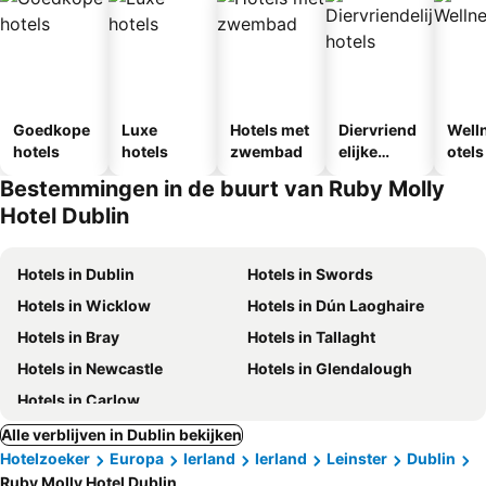
Goedkope
Luxe
Hotels met
Diervriend
Well
hotels
hotels
zwembad
elijke
otels
hotels
Bestemmingen in de buurt van Ruby Molly
Hotel Dublin
Hotels in Dublin
Hotels in Swords
Hotels in Wicklow
Hotels in Dún Laoghaire
Hotels in Bray
Hotels in Tallaght
Hotels in Newcastle
Hotels in Glendalough
Hotels in Carlow
Alle verblijven in Dublin bekijken
Hotelzoeker
Europa
Ierland
Ierland
Leinster
Dublin
Ruby Molly Hotel Dublin