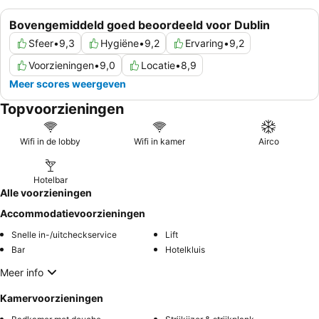
Bovengemiddeld goed beoordeeld voor Dublin
Sfeer
•
9,3
Hygiëne
•
9,2
Ervaring
•
9,2
Voorzieningen
•
9,0
Locatie
•
8,9
Meer scores weergeven
Topvoorzieningen
Wifi in de lobby
Wifi in kamer
Airco
Hotelbar
Alle voorzieningen
Accommodatievoorzieningen
Snelle in-/uitcheckservice
Lift
Bar
Hotelkluis
Meer info
Kamervoorzieningen