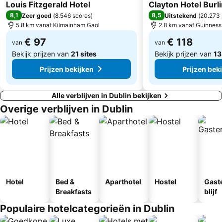
4 Sterren
The Curragh Racecourse
Irish Stud
4 Sterren
Louis Fitzgerald Hotel
Clayton Hotel Burl
8,1
8,5
Zeer goed
(
8.546 scores
)
Uitstekend
(
20.273 
Dalkey Book Festival
Bloom In The Park
5.8 km vanaf Kilmainham Gaol
2.8 km vanaf Guinness
The Iveagh Gardens
Kilmainham Gaol
€ 97
€ 118
van
van
Bekijk prijzen van
21 sites
Bekijk prijzen van
13
Prijzen bekijken
Prijzen bek
Alle verblijven in Dublin bekijken
Overige verblijven in Dublin
Hotel
Bed &
Aparthotel
Hostel
Gast
Breakfasts
blijf
Populaire hotelcategorieën in Dublin