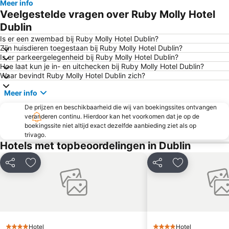
Meer info
The Convention Centre Dublin
Dublin Zoo
Veelgestelde vragen over Ruby Molly Hotel
RDS Dublin
Ballsbridge
Dublin
Dublin Connolly Station
Ranelagh
Is er een zwembad bij Ruby Molly Hotel Dublin?
Zijn huisdieren toegestaan bij Ruby Molly Hotel Dublin?
Vicar St
St. James's Hospital
Is er parkeergelegenheid bij Ruby Molly Hotel Dublin?
Hoe laat kun je in- en uitchecken bij Ruby Molly Hotel Dublin?
Phibsborough
Docklands
Waar bevindt Ruby Molly Hotel Dublin zich?
Malahide Castle
St Stephens Green
Meer info
Merrion Square
Dundrum Town Centre
De prijzen en beschikbaarheid die wij van boekingssites ontvangen
Saint Patrick's Cathedral
CitySightseeing Dublin
veranderen continu. Hierdoor kan het voorkomen dat je op de
boekingssite niet altijd exact dezelfde aanbieding ziet als op
Drumcondra
Whitehall
trivago.
Nancy Hands
Marlay Park
Hotels met topbeoordelingen in Dublin
Leopardstown Racecourse
Tayto Park
Delen
Toevoegen aan favorieten
Delen
Toevoegen aa
Terenure
Port of Dublin
Blackrock
City Hall
Olympia Theatre
Harcourt Street
Howth Marina
Hill of Tara
Hotel
Hotel