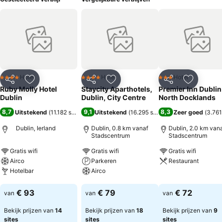
Hotel
Hotel
Hotel
4 Sterren
4 Sterren
3 Sterren
Delen
Toevoegen aan favorieten
Delen
Toevoegen aan favorieten
Delen
Toevoege
Ruby Molly Hotel
Staycity Aparthotels,
Premier Inn Dublin
Dublin
Dublin, City Centre
North Docklands
8,7
9,1
8,3
Uitstekend
(
11.182 scores
)
Uitstekend
(
16.295 scores
)
Zeer goed
(
3.761
Dublin, Ierland
Dublin, 0.8 km vanaf
Dublin, 2.0 km van
Stadscentrum
Stadscentrum
Gratis wifi
Gratis wifi
Gratis wifi
Airco
Parkeren
Restaurant
Hotelbar
Airco
Prijzen bekijken
Prijzen bekijken
Prijzen bekijken
€ 93
€ 79
€ 72
van
van
van
Bekijk prijzen van
14
Bekijk prijzen van
18
Bekijk prijzen van
9
sites
sites
sites