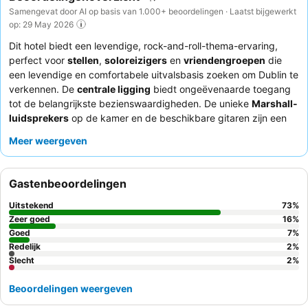
Samengevat door AI op basis van 1.000+ beoordelingen · Laatst bijgewerkt
op: 29 May 2026
Dit hotel biedt een levendige, rock-and-roll-thema-ervaring,
perfect voor
stellen
,
soloreizigers
en
vriendengroepen
die
een levendige en comfortabele uitvalsbasis zoeken om Dublin te
verkennen. De
centrale ligging
biedt ongeëvenaarde toegang
tot de belangrijkste bezienswaardigheden. De unieke
Marshall-
luidsprekers
op de kamer en de beschikbare gitaren zijn een
opvallend kenmerk voor muziekliefhebbers. Gasten prijzen
Meer weergeven
consequent het
vriendelijke en behulpzame personeel
en het
hoogwaardige, gevarieerde ontbijt
met barista-koffie. Voor
een rustigere ervaring kunt u overwegen een kamer te vragen
Gastenbeoordelingen
die niet aan de straatkant ligt.
Uitstekend
73
%
Zeer goed
16
%
Goed
7
%
Redelijk
2
%
Slecht
2
%
Beoordelingen weergeven