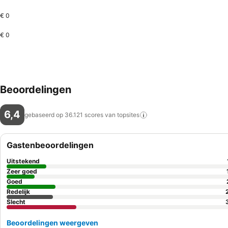
€ 0
€ 0
Beoordelingen
6,4
gebaseerd op 36.121 scores van
topsites
Gastenbeoordelingen
Uitstekend
Zeer goed
Goed
Redelijk
Slecht
Beoordelingen weergeven