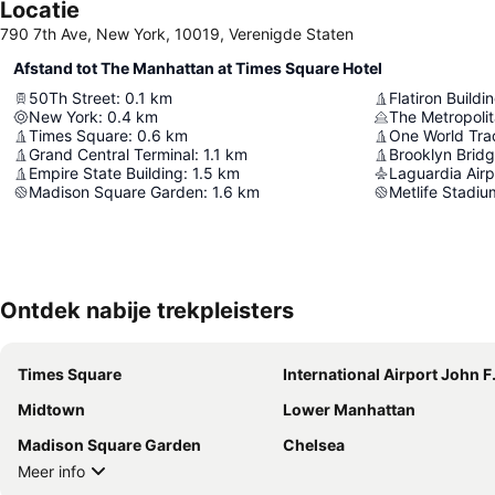
Locatie
790 7th Ave, New York, 10019, Verenigde Staten
Afstand tot The Manhattan at Times Square Hotel
50Th Street
:
0.1
km
Flatiron Buildi
New York
:
0.4
km
The Metropoli
Times Square
:
0.6
km
One World Tra
Grand Central Terminal
:
1.1
km
Brooklyn Brid
Empire State Building
:
1.5
km
Laguardia Airp
Madison Square Garden
:
1.6
km
Metlife Stadiu
Ontdek nabije trekpleisters
Times Square
International Airport John F. Ken
Midtown
Lower Manhattan
Madison Square Garden
Chelsea
Meer info