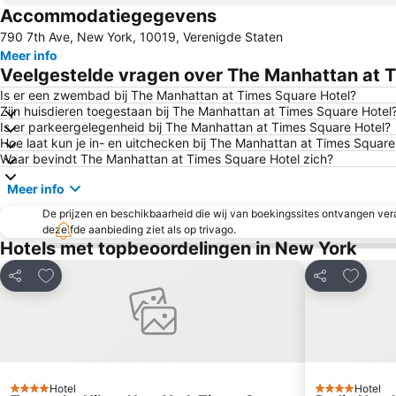
Accommodatiegegevens
790 7th Ave, New York, 10019, Verenigde Staten
Meer info
Veelgestelde vragen over The Manhattan at T
Is er een zwembad bij The Manhattan at Times Square Hotel?
Zijn huisdieren toegestaan bij The Manhattan at Times Square Hotel
Is er parkeergelegenheid bij The Manhattan at Times Square Hotel?
Hoe laat kun je in- en uitchecken bij The Manhattan at Times Square
Waar bevindt The Manhattan at Times Square Hotel zich?
Meer info
De prijzen en beschikbaarheid die wij van boekingssites ontvangen vera
dezelfde aanbieding ziet als op trivago.
Hotels met topbeoordelingen in New York
Toevoegen aan favorieten
Toevoeg
Delen
Delen
Hotel
Hotel
4 Sterren
4 Sterren