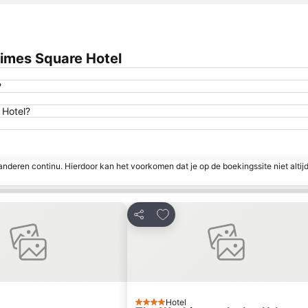
imes Square Hotel
?
 Hotel?
nderen continu. Hierdoor kan het voorkomen dat je op de boekingssite niet altij
en aan favorieten
Toevoegen aan favorieten
Delen
Hotel
4 Sterren