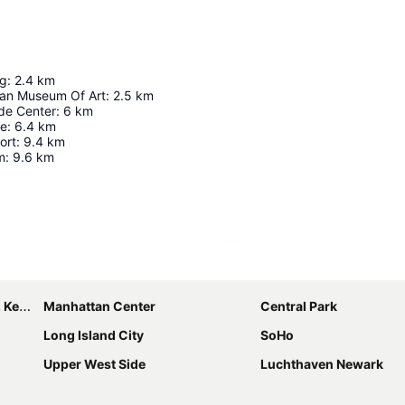
ng
:
2.4
km
tan Museum Of Art
:
2.5
km
de Center
:
6
km
ge
:
6.4
km
ort
:
9.4
km
m
:
9.6
km
Kaart uitvouwen
nedy
Manhattan Center
Central Park
Long Island City
SoHo
Upper West Side
Luchthaven Newark