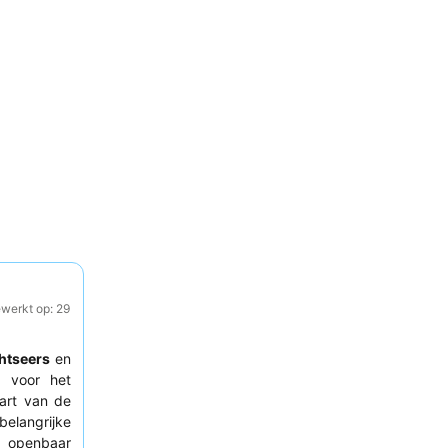
ewerkt op: 29
htseers
en
s voor het
art van de
langrijke
 openbaar