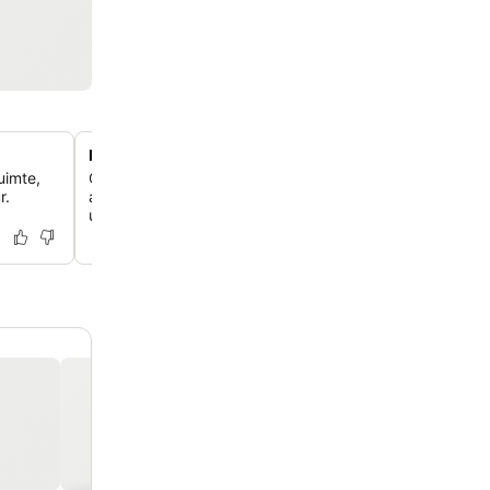
Ruime suites met uitzicht op de skyline
uimte,
Ontspan in zeldzame, extra grote accommodaties in M
r.
aparte eetgedeeltes, meerdere badkamers en een beto
uitzicht op de stadslichten.