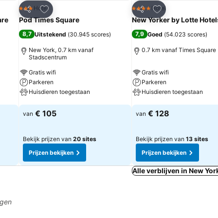
rieten
Toevoegen aan favorieten
Toevoegen aan fa
Hotel
Hotel
3 Sterren
4 Sterren
Delen
Delen
are
Pod Times Square
New Yorker by Lotte Hotel
8,7
7,9
Uitstekend
(
30.945 scores
)
Goed
(
54.023 scores
)
New York, 0.7 km vanaf
0.7 km vanaf Times Square
Stadscentrum
Gratis wifi
Gratis wifi
Parkeren
Parkeren
Huisdieren toegestaan
Huisdieren toegestaan
Prijzen bekijken
Prijzen bekijken
€ 105
€ 128
van
van
Bekijk prijzen van
20 sites
Bekijk prijzen van
13 sites
Prijzen bekijken
Prijzen bekijken
Alle verblijven in New Yor
agen