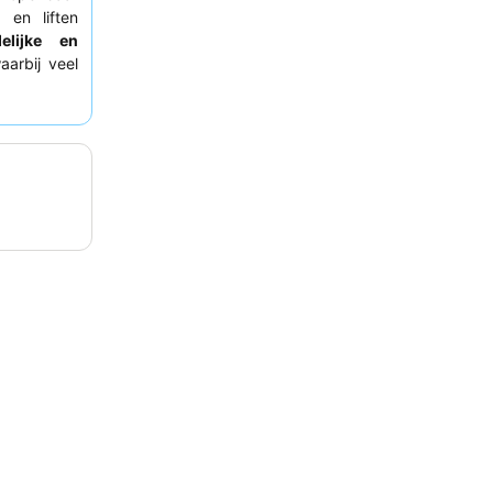
 en liften
delijke en
arbij veel
en prijzen
isselende
erwegen een