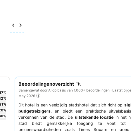
Beoordelingenoverzicht
Samengevat door AI op basis van 1.000+ beoordelingen · Laatst bijg
17
%
May 2026
12
%
21
%
Dit hotel is een veelzijdig stadshotel dat zich richt op
sig
20
%
budgetreizigers
, en biedt een praktische uitvalsbasi
30
%
verkennen van de stad. De
uitstekende locatie
in het h
stad biedt gemakkelijke toegang te voet tot be
bezienswaardigheden zoals Times Square en goed