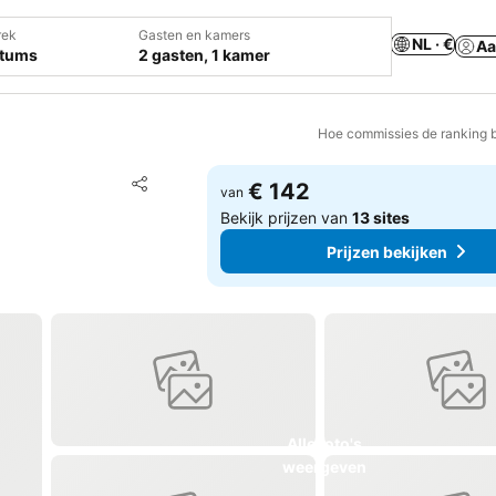
rek
Gasten en kamers
NL · €
Aa
atums
2 gasten, 1 kamer
Hoe commissies de ranking 
Toevoegen aan favorieten
€ 142
van
Delen
Bekijk prijzen van
13 sites
Prijzen bekijken