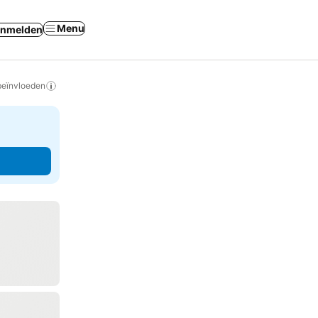
Menu
nmelden
beïnvloeden