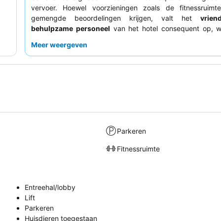
vervoer. Hoewel voorzieningen zoals de fitnessruimte
gemengde beoordelingen krijgen, valt het
vrien
behulpzame personeel
van het hotel consequent op, wa
gasten de receptie- en huishoudingsteams prijzen. Gast
Meer weergeven
consequent het animatieteam en de dagelijks w
buffetthema's. Voor een comfortabeler verblijf kunt u ov
onlangs gerenoveerde kamer aan te vragen.
Parkeren
Fitnessruimte
Entreehal/lobby
Lift
Parkeren
Huisdieren toegestaan