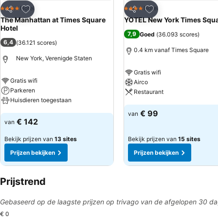
Toevoegen aan favorieten
Toevoegen aan favo
Hotel
Hotel
4 Sterren
4 Sterren
Delen
Delen
The Manhattan at Times Square
YOTEL New York Times Squ
Hotel
7,9
Goed
(
36.093 scores
)
6,4
(
36.121 scores
)
0.4 km vanaf Times Square
New York, Verenigde Staten
Gratis wifi
Gratis wifi
Airco
Parkeren
Restaurant
Huisdieren toegestaan
Prijzen bekijken
€ 99
van
Prijzen bekijken
€ 142
van
Bekijk prijzen van
13 sites
Bekijk prijzen van
15 sites
Prijzen bekijken
Prijzen bekijken
Prijstrend
Gebaseerd op de laagste prijzen op trivago van de afgelopen 30 d
€ 0