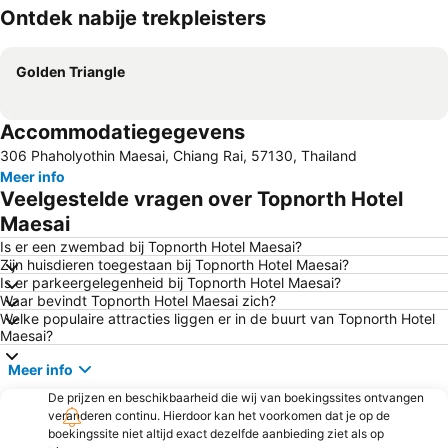
Ontdek nabije trekpleisters
Kaart uitvouwen
Golden Triangle
Accommodatiegegevens
306 Phaholyothin Maesai, Chiang Rai, 57130, Thailand
Meer info
Veelgestelde vragen over Topnorth Hotel
Maesai
Is er een zwembad bij Topnorth Hotel Maesai?
Zijn huisdieren toegestaan bij Topnorth Hotel Maesai?
Is er parkeergelegenheid bij Topnorth Hotel Maesai?
Waar bevindt Topnorth Hotel Maesai zich?
Welke populaire attracties liggen er in de buurt van Topnorth Hotel
Maesai?
Meer info
De prijzen en beschikbaarheid die wij van boekingssites ontvangen
veranderen continu. Hierdoor kan het voorkomen dat je op de
boekingssite niet altijd exact dezelfde aanbieding ziet als op