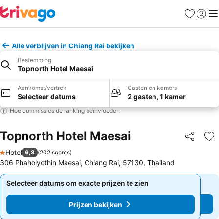
Favorieten
Aanmel
Me
Alle verblijven in Chiang Rai bekijken
Bestemming
Topnorth Hotel Maesai
Aankomst/vertrek
Gasten en kamers
Selecteer datums
2 gasten, 1 kamer
Hoe commissies de ranking beïnvloeden
Topnorth Hotel Maesai
Delen
To
Hotel
6,8
(
202 scores
)
1 Sterren
306 Phaholyothin Maesai, Chiang Rai, 57130, Thailand
Selecteer datums om exacte prijzen te zien
Selecteer datums om exacte prijzen te zien
Prijzen bekijken
Prijzen bekijken