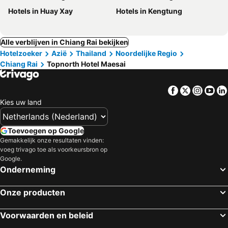
Hotels in Huay Xay
Hotels in Kengtung
Alle verblijven in Chiang Rai bekijken
Hotelzoeker
Azië
Thailand
Noordelijke Regio
Chiang Rai
Topnorth Hotel Maesai
Facebook
Twitter
Insta
Yo
Kies uw land
Toevoegen op Google
Gemakkelijk onze resultaten vinden:
voeg trivago toe als voorkeursbron op
Google.
Onderneming
Onze producten
Voorwaarden en beleid