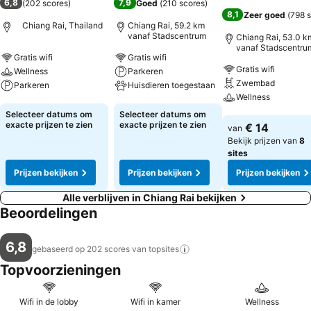
6,8
7,9
(
202 scores
)
Goed
(
210 scores
)
8,1
Zeer goed
(
798 
Chiang Rai, Thailand
Chiang Rai, 59.2 km
vanaf Stadscentrum
Chiang Rai, 53.0 k
vanaf Stadscentru
Gratis wifi
Gratis wifi
Gratis wifi
Wellness
Parkeren
Zwembad
Parkeren
Huisdieren toegestaan
Wellness
Prijzen bekijken
Prijzen bekijken
Selecteer datums om
Selecteer datums om
Prijzen bekijken
exacte prijzen te zien
exacte prijzen te zien
€ 14
van
Bekijk prijzen van
8
sites
Prijzen bekijken
Prijzen bekijken
Prijzen bekijken
Alle verblijven in Chiang Rai bekijken
Beoordelingen
6,8
gebaseerd op 202 scores van
topsites
Topvoorzieningen
Wifi in de lobby
Wifi in kamer
Wellness