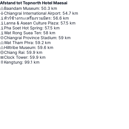
Afstand tot Topnorth Hotel Maesai
Baandam Museum
:
50.3
km
Chiangrai International Airport
:
54.7
km
ทัวร์ช้างกระเหรี่ยงรวมมิตร
:
56.6
km
Lanna & Asean Culture Plaza
:
57.5
km
Pha Soet Hot Spring
:
57.5
km
Wat Rong Suea Ten
:
58
km
Chiangrai Province Stadium
:
59
km
Wat Tham Phra
:
59.2
km
Hilltribe Museum
:
59.6
km
Chiang Rai
:
59.9
km
Clock Tower
:
59.9
km
Kengtung
:
99.1
km