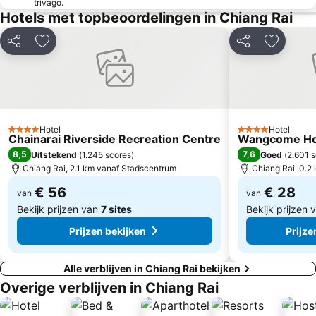
trivago.
Hotels met topbeoordelingen in Chiang Rai
Delen
Toevoegen aan favorieten
Delen
Toevoeg
Hotel
Hotel
4 Sterren
4 Sterren
Chainarai Riverside Recreation Centre
Wangcome Ho
8,5
7,6
Uitstekend
(
1.245 scores
)
Goed
(
2.601 
Chiang Rai, 2.1 km vanaf Stadscentrum
Chiang Rai, 0.2
€ 56
€ 28
van
van
Bekijk prijzen van
7 sites
Bekijk prijzen
Prijzen bekijken
Prijze
Alle verblijven in Chiang Rai bekijken
Overige verblijven in Chiang Rai