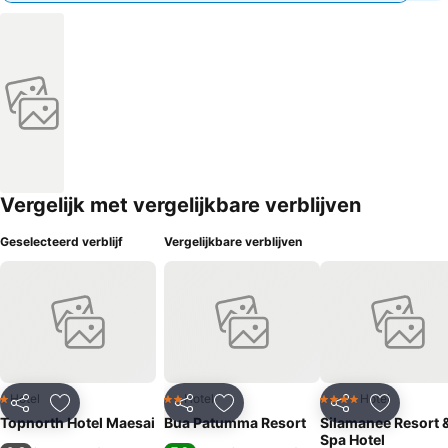
Vergelijk met vergelijkbare verblijven
Geselecteerd verblijf
Vergelijkbare verblijven
Hotel
Hotel
Hotel
1 Sterren
2 Sterren
4 Sterren
Delen
Toevoegen aan favorieten
Delen
Toevoegen aan favorieten
Delen
Toevoege
Topnorth Hotel Maesai
Bua Patumma Resort
Silamanee Resort 
Spa Hotel