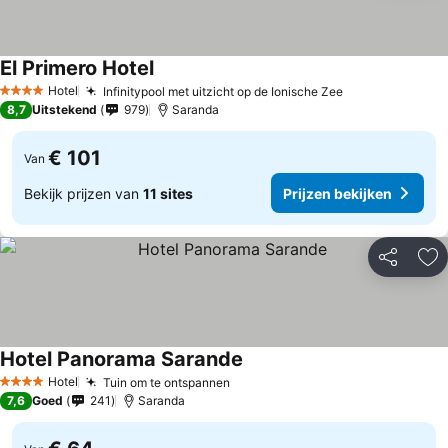
El Primero Hotel
Hotel
Infinitypool met uitzicht op de Ionische Zee
4 Sterren
8,7
Uitstekend
979
Saranda
€ 101
Van
Bekijk prijzen van
11 sites
Prijzen bekijken
Delen
To
Hotel Panorama Sarande
Hotel
Tuin om te ontspannen
4 Sterren
7,6
Goed
241
Saranda