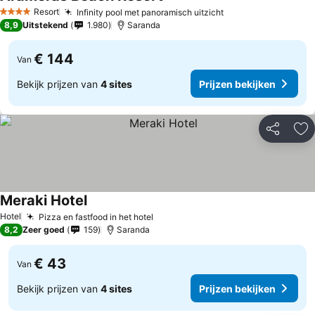
Resort
Infinity pool met panoramisch uitzicht
4 Sterren
8,9
Uitstekend
1.980
Saranda
€ 144
Van
Bekijk prijzen van
4 sites
Prijzen bekijken
Delen
To
Meraki Hotel
Hotel
Pizza en fastfood in het hotel
8,2
Zeer goed
159
Saranda
€ 43
Van
Bekijk prijzen van
4 sites
Prijzen bekijken