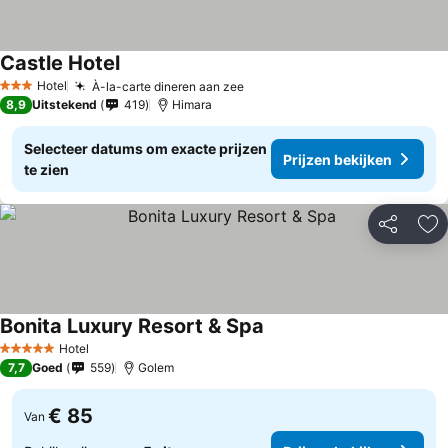
Castle Hotel
Hotel
À-la-carte dineren aan zee
3 Sterren
8,9
Uitstekend
419
Himara
Selecteer datums om exacte prijzen
Prijzen bekijken
te zien
Delen
To
Bonita Luxury Resort & Spa
Hotel
5 Sterren
7,7
Goed
559
Golem
€ 85
Van