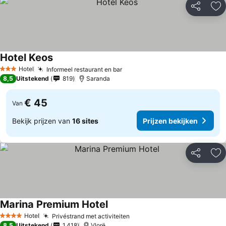
Delen
To
Hotel Keos
Hotel
Informeel restaurant en bar
3 Sterren
8,5
Uitstekend
819
Saranda
€ 45
Van
Bekijk prijzen van
16 sites
Prijzen bekijken
Delen
To
Marina Premium Hotel
Hotel
Privéstrand met activiteiten
4 Sterren
8,5
Uitstekend
1.418
Vlorë