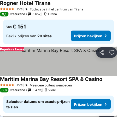
Rogner Hotel Tirana
Hotel
Toplocatie in het centrum van Tirana
5 Sterren
9,1
Uitstekend
5.652
Tirana
€ 151
Van
Bekijk prijzen van
20 sites
Prijzen bekijken
Populaire keuze
Delen
To
Maritim Marina Bay Resort SPA & Casino
Hotel
Meerdere buitenzwembaden
5 Sterren
8,6
Uitstekend
3.473
Vlorë
Selecteer datums om exacte prijzen
Prijzen bekijken
te zien