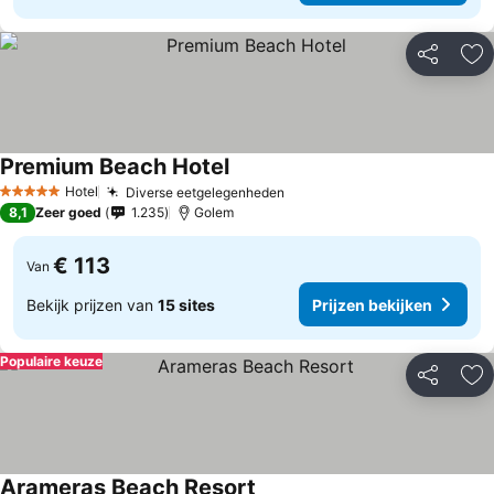
Delen
To
Premium Beach Hotel
Hotel
Diverse eetgelegenheden
5 Sterren
8,1
Zeer goed
1.235
Golem
€ 113
Van
Bekijk prijzen van
15 sites
Prijzen bekijken
Populaire keuze
Delen
To
Arameras Beach Resort