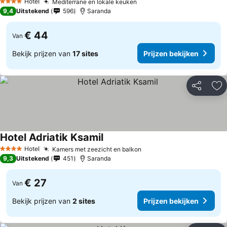
Hotel
Mediterrane en lokale keuken
4 Sterren
9,4
Uitstekend
596
Saranda
€ 44
Van
Bekijk prijzen van
17 sites
Prijzen bekijken
Delen
To
Hotel Adriatik Ksamil
Hotel
Kamers met zeezicht en balkon
4 Sterren
9,3
Uitstekend
451
Saranda
€ 27
Van
Bekijk prijzen van
2 sites
Prijzen bekijken