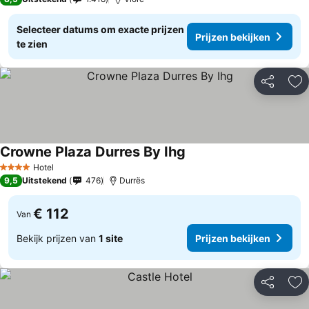
Selecteer datums om exacte prijzen
Prijzen bekijken
te zien
Delen
To
Crowne Plaza Durres By Ihg
Hotel
4 Sterren
9,5
Uitstekend
476
Durrës
€ 112
Van
Bekijk prijzen van
1 site
Prijzen bekijken
Delen
To