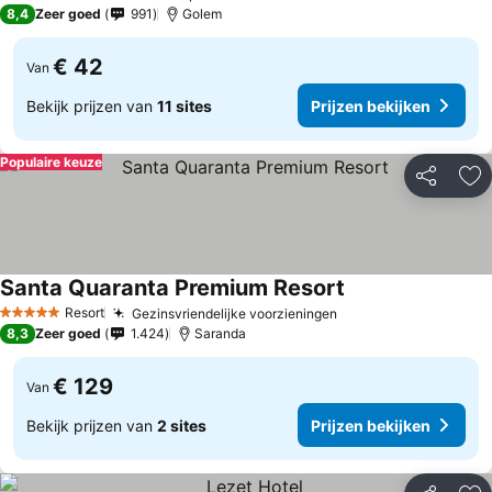
4 Sterren
8,4
Zeer goed
991
Golem
€ 42
Van
Bekijk prijzen van
11 sites
Prijzen bekijken
Populaire keuze
Delen
To
Santa Quaranta Premium Resort
Resort
Gezinsvriendelijke voorzieningen
5 Sterren
8,3
Zeer goed
1.424
Saranda
€ 129
Van
Bekijk prijzen van
2 sites
Prijzen bekijken