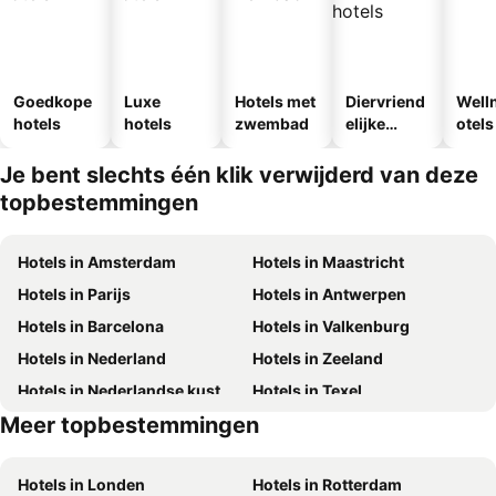
Goedkope
Luxe
Hotels met
Diervriend
Well
hotels
hotels
zwembad
elijke
otels
hotels
Je bent slechts één klik verwijderd van deze
topbestemmingen
Hotels in Amsterdam
Hotels in Maastricht
Hotels in Parijs
Hotels in Antwerpen
Hotels in Barcelona
Hotels in Valkenburg
Hotels in Nederland
Hotels in Zeeland
Hotels in Nederlandse kust
Hotels in Texel
Meer topbestemmingen
Hotels in Duitsland
Hotels in Ibiza
Hotels in Londen
Hotels in Rotterdam