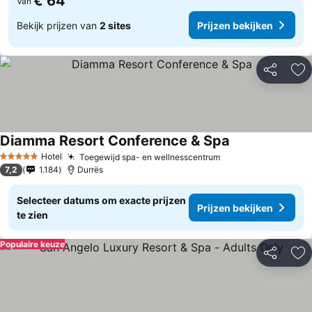
€ 64
Van
Bekijk prijzen van
2 sites
Prijzen bekijken
Delen
To
Diamma Resort Conference & Spa
Hotel
Toegewijd spa- en wellnesscentrum
5 Sterren
7,2
1.184
Durrës
Selecteer datums om exacte prijzen
Prijzen bekijken
te zien
Populaire keuze
Delen
To