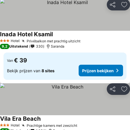
Delen
To
Inada Hotel Ksamil
Hotel
Privébalkon met prachtig uitzicht
3 Sterren
9,2
Uitstekend
330
Saranda
€ 39
Van
Bekijk prijzen van
8 sites
Prijzen bekijken
Delen
To
Vila Era Beach
Hotel
Prachtige kamers met zeezicht
3 Sterren