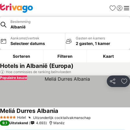
Favorieten
Aanmel
Me
Bestemming
Albanië
Aankomst/vertrek
Gasten en kamers
Selecteer datums
2 gasten, 1 kamer
Sorteren
Filteren
Kaart
Hotels in Albanië (Europa)
Hoe commissies de ranking beïnvloeden
Populaire keuze
Delen
To
Meliá Durres Albania
Hotel
Uitzonderlijk cocktailvakmanschap
5 Sterren
9,1
Uitstekend
4.693
Manëz