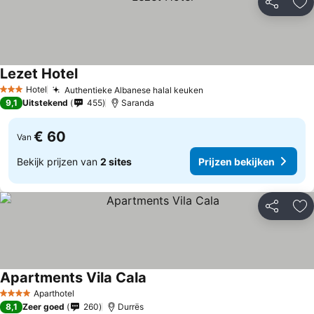
Delen
To
Lezet Hotel
Hotel
Authentieke Albanese halal keuken
3 Sterren
9,1
Uitstekend
455
Saranda
€ 60
Van
Bekijk prijzen van
2 sites
Prijzen bekijken
Delen
To
Apartments Vila Cala
Aparthotel
4 Sterren
8,1
Zeer goed
260
Durrës