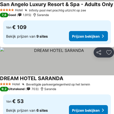
San Angelo Luxury Resort & Spa - Adults Only
Hotel
Infinity pool met prachtig uitzicht op zee
5 Sterren
7,8
Goed
1.915
Saranda
€ 109
Van
Bekijk prijzen van
9 sites
Prijzen bekijken
Delen
To
DREAM HOTEL SARANDA
Hotel
Beveiligde parkeergelegenheid op het terrein
4 Sterren
9,2
Uitstekend
703
Saranda
€ 53
Van
Bekijk prijzen van
6 sites
Prijzen bekijken