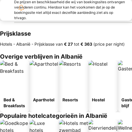
De prijzen en beschikbaarheid die wij van boekingssites ontvangen
veranderen continu. Hierdoor kan het voorkomen dat je op de
boekingssite niet altijd exact dezelfde aanbieding ziet als op
trivago.
Prijsklasse
Hotels - Albanië -
Prijsklasse
van
‎€ 27
tot
‎€ 363
(price per night)
Overige verblijven in Albanië
Bed &
Aparthotel
Resorts
Hostel
Gast
Breakfasts
blijf
Populaire hotelcategorieën in Albanië