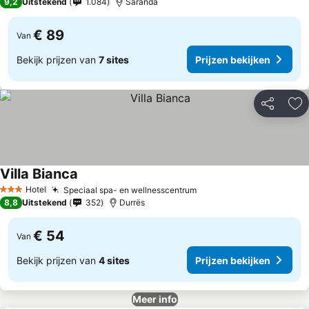
9,2
Uitstekend
1.084
Saranda
€ 89
Van
Bekijk prijzen van
7 sites
Prijzen bekijken
Delen
To
Villa Bianca
Hotel
Speciaal spa- en wellnesscentrum
3 Sterren
8,8
Uitstekend
352
Durrës
€ 54
Van
Bekijk prijzen van
4 sites
Prijzen bekijken
Meer info