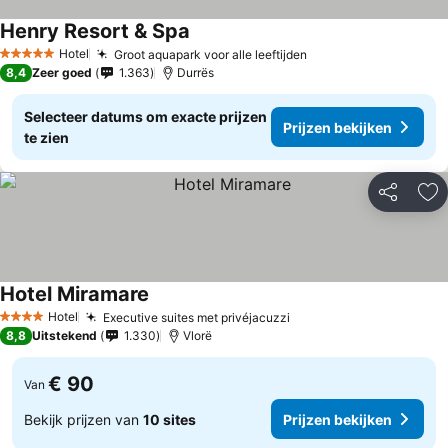
Henry Resort & Spa
Hotel
Groot aquapark voor alle leeftijden
5 Sterren
8,4
Zeer goed
1.363
Durrës
Selecteer datums om exacte prijzen
Prijzen bekijken
te zien
Delen
To
Hotel Miramare
Hotel
Executive suites met privéjacuzzi
4 Sterren
8,8
Uitstekend
1.330
Vlorë
€ 90
Van
Bekijk prijzen van
10 sites
Prijzen bekijken