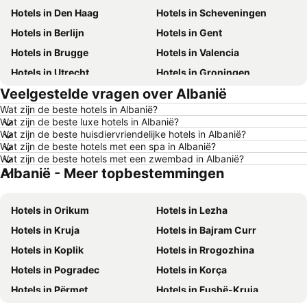
Hotels in Den Haag
Hotels in Scheveningen
Hotels in Berlijn
Hotels in Gent
Hotels in Brugge
Hotels in Valencia
Hotels in Utrecht
Hotels in Groningen
Veelgestelde vragen over Albanië
Hotels in Kopenhagen
Hotels in Keulen
Wat zijn de beste hotels in Albanië?
Hotels in Luxemburg Stad
Hotels in Dusseldorf
Wat zijn de beste luxe hotels in Albanië?
Hotels in Eindhoven
Hotels in Noordwijk
Wat zijn de beste huisdiervriendelijke hotels in Albanië?
Wat zijn de beste hotels met een spa in Albanië?
Hotels in Haarlem
Hotels in Hamburg
Wat zijn de beste hotels met een zwembad in Albanië?
Albanië - Meer topbestemmingen
Hotels in Cochem
Hotels in Mallorca
Hotels in Terschelling
Hotels in Spanje
Hotels in Orikum
Hotels in Lezha
Hotels in Noord-Holland
Hotels in Ameland
Hotels in Kruja
Hotels in Bajram Curr
Hotels in Limburg
Hotels in Friesland
Hotels in Koplik
Hotels in Rrogozhina
Hotels in Luxemburg
Hotels in Frankrijk
Hotels in Pogradec
Hotels in Korça
Hotels in België
Hotels in Oostenrijk
Hotels in Përmet
Hotels in Fushë-Kruja
Hotels in Gardameer
Hotels in Curacao