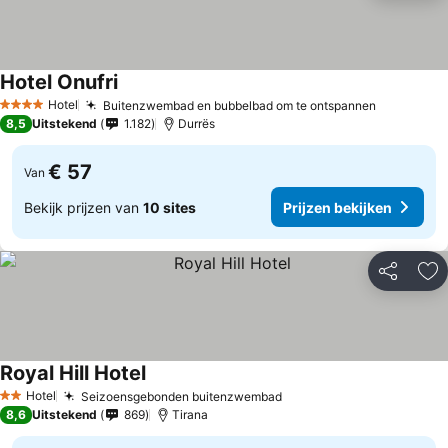
Hotel Onufri
Hotel
Buitenzwembad en bubbelbad om te ontspannen
4 Sterren
8,5
Uitstekend
1.182
Durrës
€ 57
Van
Bekijk prijzen van
10 sites
Prijzen bekijken
Delen
To
Royal Hill Hotel
Hotel
Seizoensgebonden buitenzwembad
2 Sterren
8,6
Uitstekend
869
Tirana