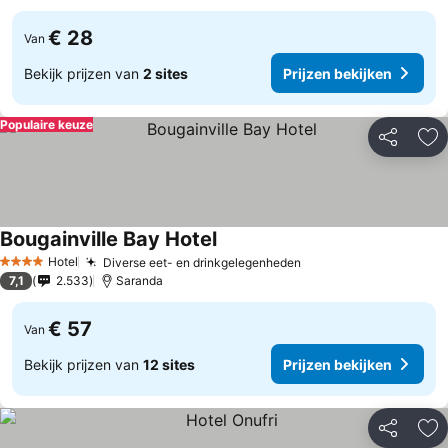
€ 28
Van
Bekijk prijzen van
2 sites
Prijzen bekijken
Populaire keuze
Delen
To
Bougainville Bay Hotel
Hotel
Diverse eet- en drinkgelegenheden
4 Sterren
7,1
2.533
Saranda
€ 57
Van
Bekijk prijzen van
12 sites
Prijzen bekijken
Delen
To