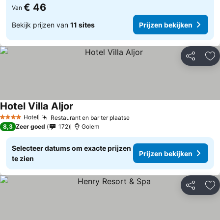
€ 46
Van
Bekijk prijzen van
11 sites
Prijzen bekijken
Delen
To
Hotel Villa Aljor
Hotel
Restaurant en bar ter plaatse
4 Sterren
8,3
Zeer goed
172
Golem
Selecteer datums om exacte prijzen
Prijzen bekijken
te zien
Delen
To