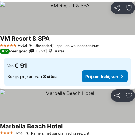
Delen
To
VM Resort & SPA
Hotel
Uitzonderlijk spa- en wellnesscentrum
5 Sterren
8,2
Zeer goed
1.350
Durrës
€ 91
Van
Bekijk prijzen van
8 sites
Prijzen bekijken
Delen
To
Marbella Beach Hotel
Hotel
Kamers met panoramisch zeezicht