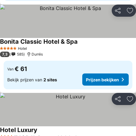
Delen
To
Bonita Classic Hotel & Spa
Hotel
5 Sterren
7,3
585
Durrës
€ 61
Van
Bekijk prijzen van
2 sites
Prijzen bekijken
Delen
To
Hotel Luxury