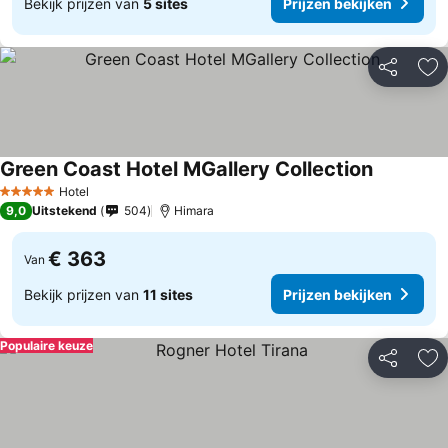
Bekijk prijzen van
5 sites
Prijzen bekijken
Delen
To
Green Coast Hotel MGallery Collection
Hotel
5 Sterren
9,0
Uitstekend
504
Himara
€ 363
Van
Bekijk prijzen van
11 sites
Prijzen bekijken
Populaire keuze
Delen
To