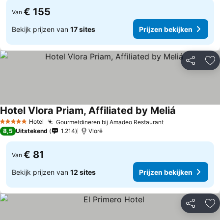
€ 155
Van
Bekijk prijzen van
17 sites
Prijzen bekijken
Delen
To
Hotel Vlora Priam, Affiliated by Meliá
Hotel
Gourmetdineren bij Amadeo Restaurant
5 Sterren
8,5
Uitstekend
1.214
Vlorë
€ 81
Van
Bekijk prijzen van
12 sites
Prijzen bekijken
Delen
To