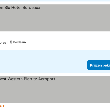
ores)
Bordeaux
Prijzen bek
 Sterren