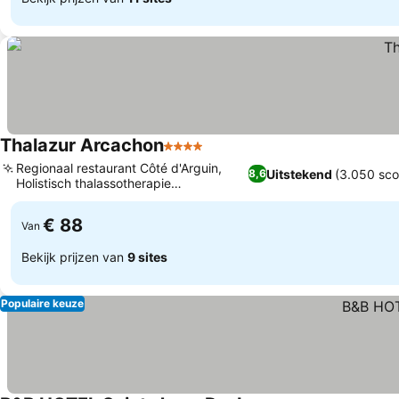
Thalazur Arcachon
4 Sterren
Regionaal restaurant Côté d'Arguin,
Uitstekend
(3.050 sco
8,6
Holistisch thalassotherapie
wellnesscentrum
€ 88
Van
Bekijk prijzen van
9 sites
Populaire keuze