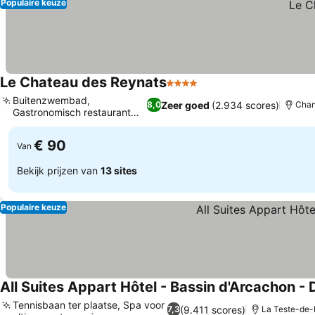
Populaire keuze
Le Chateau des Reynats
4 Sterren
Buitenzwembad,
Zeer goed
(2.934 scores)
8,0
Chan
Gastronomisch restaurant
L'Oison
€ 90
Van
Bekijk prijzen van
13 sites
Populaire keuze
All Suites Appart Hôtel - Bassin d'Arcachon - 
Tennisbaan ter plaatse, Spa voor
(9.411 scores)
7,3
La Teste-de