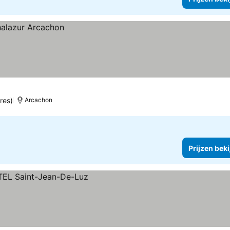
res)
Arcachon
Prijzen bek