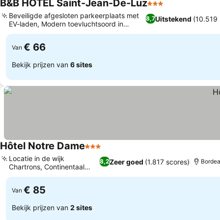
B&B HOTEL Saint-Jean-De-Luz
3 Sterren
Beveiligde afgesloten parkeerplaats met
Uitstekend
(10.519 
8,7
EV-laden, Modern toevluchtsoord in
Baskenland
€ 66
Van
Bekijk prijzen van
6 sites
Hôtel Notre Dame
3 Sterren
Locatie in de wijk
Zeer goed
(1.817 scores)
8,2
Borde
Chartrons, Continentaal
ontbijt
€ 85
Van
Bekijk prijzen van
2 sites