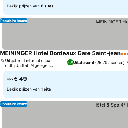
Bekijk prijzen van
8 sites
Populaire keuze
MEININGER Hotel Bordeaux Gare Saint-jean
3 S
Uitgebreid internationaal
Uitstekend
(25.792 scores)
8,9
ontbijtbuffet, Afgelegen
binnenterras
€ 49
Van
Bekijk prijzen van
1 site
Populaire keuze