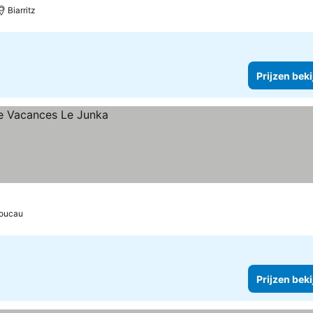
Biarritz
Prijzen bek
Boucau
Prijzen bek