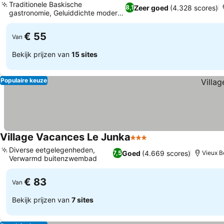
Traditionele Baskische
Zeer goed
(4.328 scores)
8,1
gastronomie, Geluiddichte moderne
kamers
€ 55
Van
Bekijk prijzen van
15 sites
Populaire keuze
Village Vacances Le Junka
3 Sterren
Diverse eetgelegenheden,
Goed
(4.669 scores)
7,5
Vieux 
Verwarmd buitenzwembad
€ 83
Van
Bekijk prijzen van
7 sites