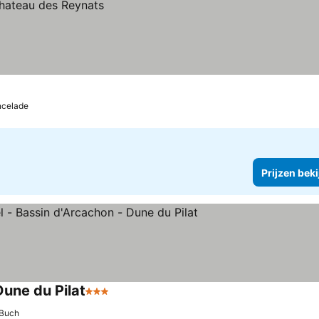
celade
Prijzen bek
Dune du Pilat
3 Sterren
-Buch