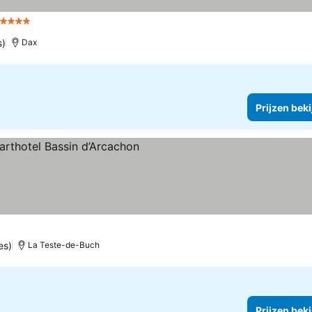
4 Sterren
s)
Dax
Prijzen bek
es)
La Teste-de-Buch
Prijzen bek