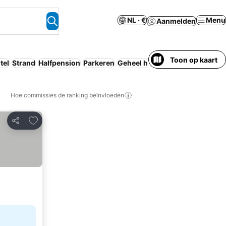
NL · €
Menu
Aanmelden
Toon op kaart
tel
Strand
Halfpension
Parkeren
Geheel huis/appartement
Huis
Hoe commissies de ranking beïnvloeden
Toevoegen aan favorieten
Delen