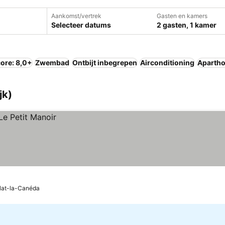
Aankomst/vertrek
Gasten en kamers
Selecteer datums
2 gasten, 1 kamer
ore: 8,0+
Zwembad
Ontbijt inbegrepen
Airconditioning
Apartho
jk)
lat-la-Canéda