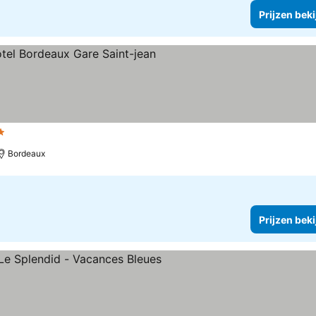
Prijzen bek
terren
Bordeaux
Prijzen bek