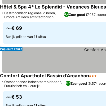
Hôtel & Spa 4* Le Splendid - Vacances Bleues
Gastronomisch regionaal dineren,
Zeer goed
(7.057 score
8,4
Groots Art Deco architectonisch
ontwerp
€ 69
Van
Bekijk prijzen van
15 sites
Populaire keuze
Comfort Aparthotel Bassin d’Arcachon
3 Sterren
Ontspannende balneotherapiebaden,
Zeer goed
(6.574 scor
8,0
Futuristisch en kleurrijk
interieurontwerp
€ 53
Van
Bekijk prijzen van
11 sites