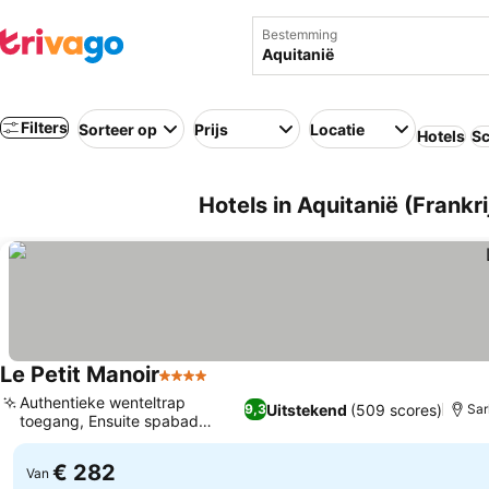
Bestemming
Filters
Sorteer op
Prijs
Locatie
Hotels
Sc
Hotels in Aquitanië (Frankri
Le Petit Manoir
4 Sterren
Authentieke wenteltrap
Uitstekend
(509 scores)
9,3
Sar
toegang, Ensuite spabad
opties
€ 282
Van