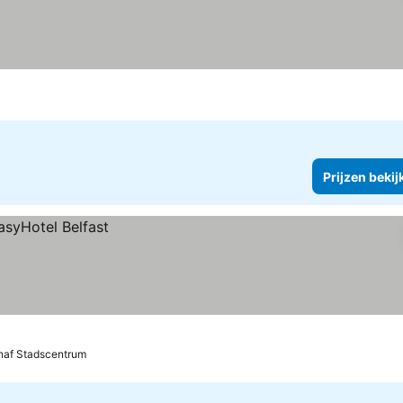
Prijzen bekij
naf Stadscentrum