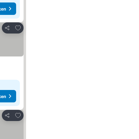
ken
Toevoegen aan favorieten
Delen
ken
Toevoegen aan favorieten
Delen