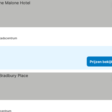
Stadscentrum
Prijzen bekij
scentrum