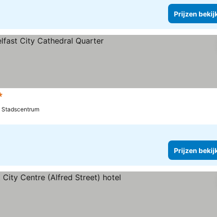
Prijzen bekij
terren
f Stadscentrum
Prijzen bekij