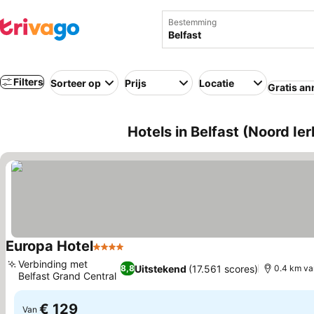
Bestemming
Filters
Sorteer op
Prijs
Locatie
Gratis an
Hotels in Belfast (Noord Ier
Europa Hotel
4 Sterren
Verbinding met
Uitstekend
(17.561 scores)
8,8
0.4 km va
Belfast Grand Central
€ 129
Van