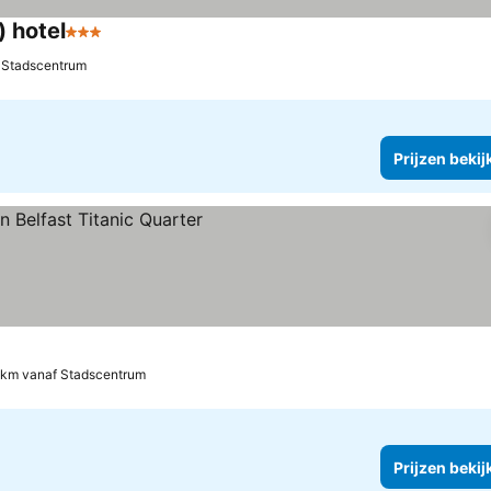
) hotel
3 Sterren
 Stadscentrum
Prijzen bekij
 km vanaf Stadscentrum
Prijzen bekij