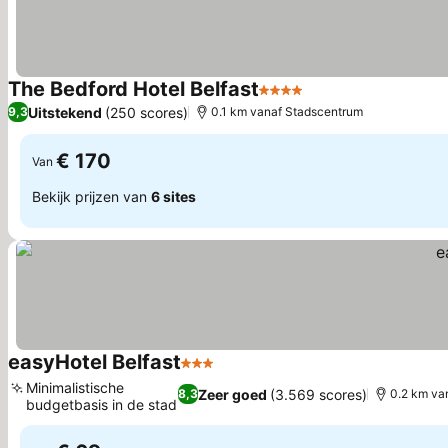
The Bedford Hotel Belfast
4 Sterren
Uitstekend
(250 scores)
9,3
0.1 km vanaf Stadscentrum
€ 170
Van
Bekijk prijzen van
6 sites
easyHotel Belfast
3 Sterren
Minimalistische
Zeer goed
(3.569 scores)
8,3
0.2 km va
budgetbasis in de stad