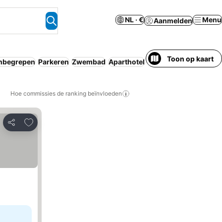
NL · €
Menu
Aanmelden
Toon op kaart
inbegrepen
Parkeren
Zwembad
Aparthotel
Wifi
Bed & Breakfast
Hoe commissies de ranking beïnvloeden
Toevoegen aan favorieten
Delen