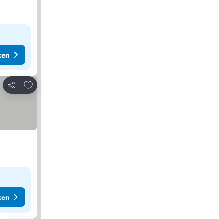
ken
Toevoegen aan favorieten
Delen
ken