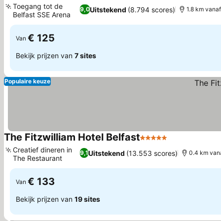
Toegang tot de
Uitstekend
(8.794 scores)
9,0
1.8 km vana
Belfast SSE Arena
€ 125
Van
Bekijk prijzen van
7 sites
Populaire keuze
The Fitzwilliam Hotel Belfast
5 Sterren
Creatief dineren in
Uitstekend
(13.553 scores)
9,1
0.4 km van
The Restaurant
€ 133
Van
Bekijk prijzen van
19 sites