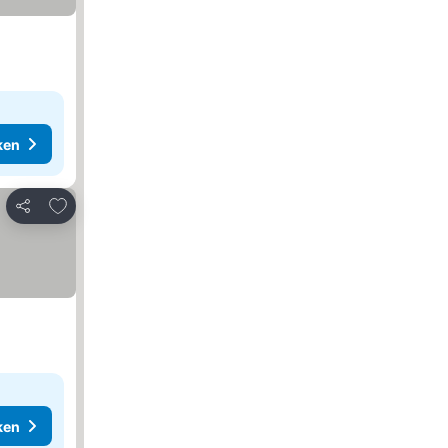
ken
Toevoegen aan favorieten
Delen
ken