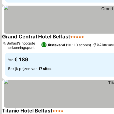
Grand Central Hotel Belfast
5 Sterren
Belfast's hoogste
Uitstekend
(10.110 scores)
8,7
0.2 km van
herkenningspunt
€ 189
Van
Bekijk prijzen van
17 sites
Titanic Hotel Belfast
4 Sterren