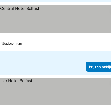
af Stadscentrum
Prijzen bekij