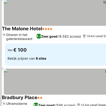
The Malone Hotel
4 Sterren
Dineren in het
Zeer goed
(9.582 scores)
8,3
1.9 km vanaf 
galerierestaurant
€ 100
Van
Bekijk prijzen van
8 sites
Bradbury Place
2 Sterren
Ultramoderne
Zeer goed
(598 scores)
8,0
1.0 km vanaf Stad