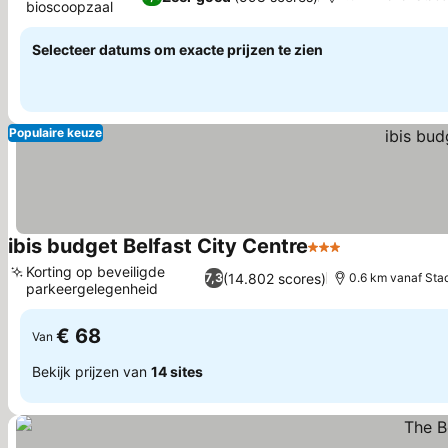
bioscoopzaal
Selecteer datums om exacte prijzen te zien
Populaire keuze
ibis budget Belfast City Centre
3 Sterren
Korting op beveiligde
(14.802 scores)
7,3
0.6 km vanaf Sta
parkeergelegenheid
€ 68
Van
Bekijk prijzen van
14 sites