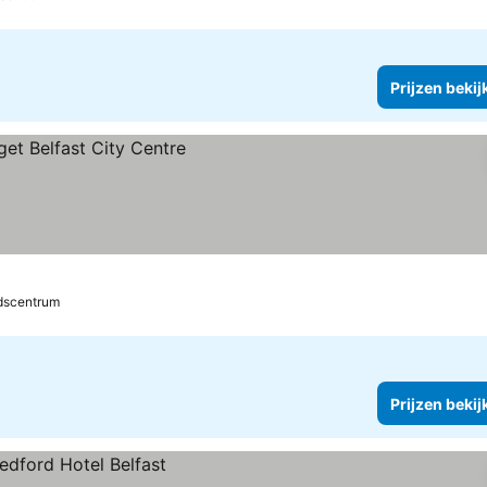
Prijzen bekij
dscentrum
Prijzen bekij