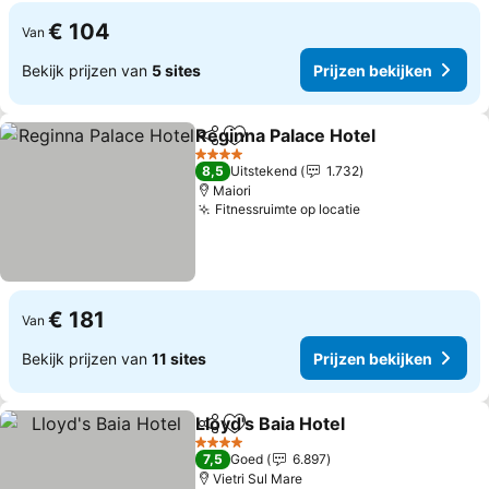
€ 104
Van
Bekijk prijzen van
5 sites
Prijzen bekijken
Reginna Palace Hotel
Delen
Toevoegen aan favorieten
Prijz
4 Sterren
8,5
Uitstekend
1.732
Maiori
Fitnessruimte op locatie
Prijzen bekijke
€ 181
Van
Bekijk prijzen van
11 sites
Prijzen bekijken
Lloyd's Baia Hotel
Delen
Toevoegen aan favorieten
Prijzen b
4 Sterren
7,5
Goed
6.897
Vietri Sul Mare