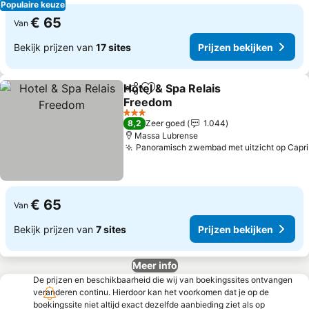
Populaire keuze
€ 65
Van
Bekijk prijzen van
17 sites
Prijzen bekijken
Hotel & Spa Relais
Delen
Toevoegen aan favorieten
Freedom
Prijzen bekijken
3 Sterren
8,2
Zeer goed
1.044
Massa Lubrense
Panoramisch zwembad met uitzicht op Capri
€ 65
Van
Bekijk prijzen van
7 sites
Prijzen bekijken
Meer info
De prijzen en beschikbaarheid die wij van boekingssites ontvangen
veranderen continu. Hierdoor kan het voorkomen dat je op de
boekingssite niet altijd exact dezelfde aanbieding ziet als op