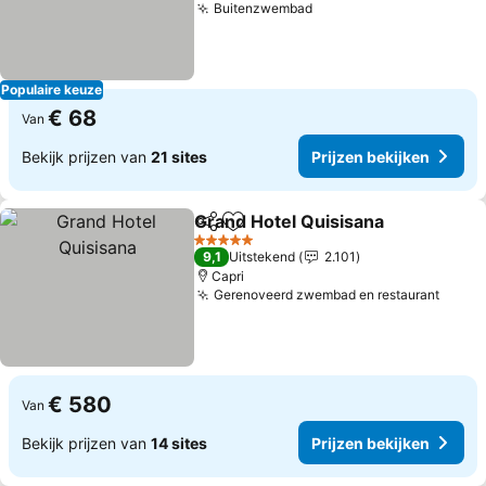
Buitenzwembad
Prijzen bekijken
Populaire keuze
€ 68
Van
Bekijk prijzen van
21 sites
Prijzen bekijken
Grand Hotel Quisisana
Delen
Toevoegen aan favorieten
Prij
5 Sterren
9,1
Uitstekend
2.101
Capri
Gerenoveerd zwembad en restaurant
Prijz
€ 580
Van
Bekijk prijzen van
14 sites
Prijzen bekijken