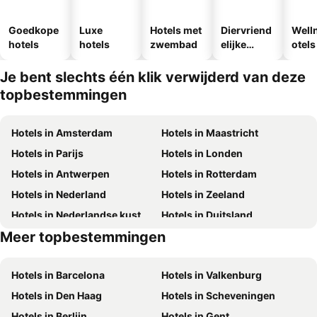
Goedkope
Luxe
Hotels met
Diervriend
Well
hotels
hotels
zwembad
elijke
otels
hotels
Je bent slechts één klik verwijderd van deze
topbestemmingen
Hotels in Amsterdam
Hotels in Maastricht
Hotels in Parijs
Hotels in Londen
Hotels in Antwerpen
Hotels in Rotterdam
Hotels in Nederland
Hotels in Zeeland
Hotels in Nederlandse kust
Hotels in Duitsland
Meer topbestemmingen
Hotels in Mallorca
Hotels in Terschelling
Hotels in Barcelona
Hotels in Valkenburg
Hotels in Den Haag
Hotels in Scheveningen
Hotels in Berlijn
Hotels in Gent