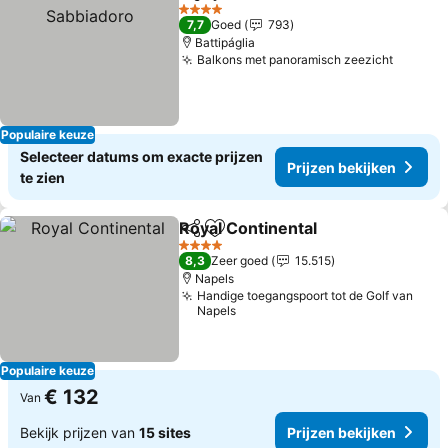
Delen
Toevoegen aan favorieten
Prij
4 Sterren
7,7
Goed
793
Battipáglia
Balkons met panoramisch zeezicht
Prijzen
Populaire keuze
Selecteer datums om exacte prijzen
Prijzen bekijken
te zien
Royal Continental
Delen
Toevoegen aan favorieten
Prijzen b
4 Sterren
8,3
Zeer goed
15.515
Napels
Handige toegangspoort tot de Golf van
Napels
Populaire keuze
€ 132
Van
Bekijk prijzen van
15 sites
Prijzen bekijken