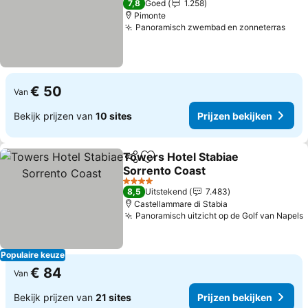
Prijzen bekijken
7,8
Goed
1.258
Pimonte
Panoramisch zwembad en zonneterras
Prij
€ 50
Van
Bekijk prijzen van
10 sites
Prijzen bekijken
Towers Hotel Stabiae
Delen
Toevoegen aan favorieten
Sorrento Coast
Prijzen bekijken
4 Sterren
8,5
Uitstekend
7.483
Castellammare di Stabia
Panoramisch uitzicht op de Golf van Napels
P
Populaire keuze
€ 84
Van
Bekijk prijzen van
21 sites
Prijzen bekijken