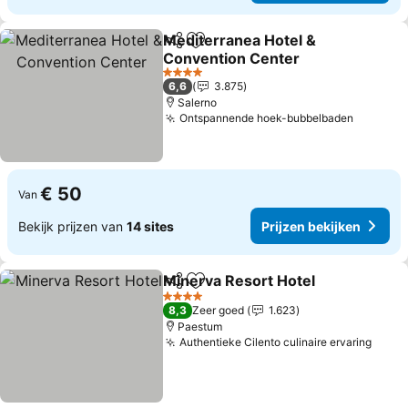
Mediterranea Hotel &
Delen
Toevoegen aan favorieten
Convention Center
Prijzen bekijken
4 Sterren
6,6
3.875
Salerno
Ontspannende hoek-bubbelbaden
Prijzen 
€ 50
Van
Bekijk prijzen van
14 sites
Prijzen bekijken
Minerva Resort Hotel
Delen
Toevoegen aan favorieten
Prijz
4 Sterren
8,3
Zeer goed
1.623
Paestum
Authentieke Cilento culinaire ervaring
Prijz