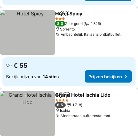
Hotel Spicy
Delen
Toevoegen aan favorieten
Prijzen bekijke
3 Sterren
8,0
Zeer goed
1.826
Sorrento
Ambachtelijk Italiaans ontbijtbuffet
Prijzen
€ 55
Van
Bekijk prijzen van
14 sites
Prijzen bekijken
Grand Hotel Ischia Lido
Delen
Toevoegen aan favorieten
Pri
4 Sterren
6,5
1.718
Ischia
Mediterraan buffetrestaurant
Prijzen beki