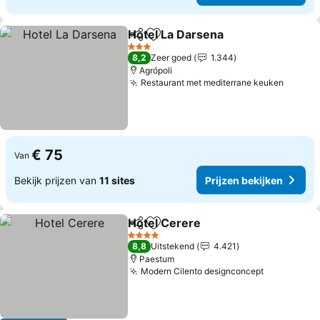
Hotel La Darsena
Delen
Toevoegen aan favorieten
Prijzen b
3 Sterren
8,2
Zeer goed
1.344
Agrópoli
Restaurant met mediterrane keuken
Prijze
€ 75
Van
Bekijk prijzen van
11 sites
Prijzen bekijken
Hotel Cerere
Delen
Toevoegen aan favorieten
Prijzen bekij
4 Sterren
8,8
Uitstekend
4.421
Paestum
Modern Cilento designconcept
Prijzen be