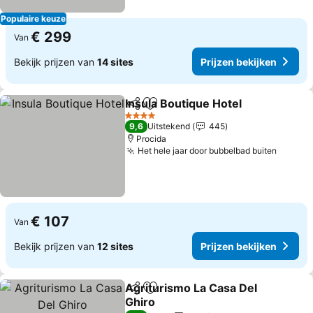
Populaire keuze
€ 299
Van
Bekijk prijzen van
14 sites
Prijzen bekijken
Insula Boutique Hotel
Delen
Toevoegen aan favorieten
Prijz
4 Sterren
9,6
Uitstekend
445
Procida
Het hele jaar door bubbelbad buiten
Prijzen
€ 107
Van
Bekijk prijzen van
12 sites
Prijzen bekijken
Agriturismo La Casa Del
Delen
Toevoegen aan favorieten
Ghiro