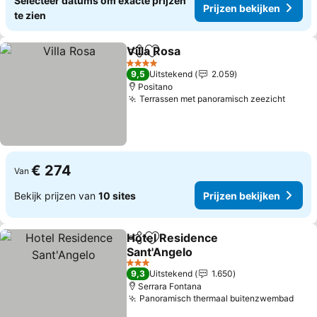
Selecteer datums om exacte prijzen
Prijzen bekijken
te zien
Villa Rosa
Delen
Toevoegen aan favorieten
Prijzen bekijken
4 Sterren
9,5
Uitstekend
2.059
Positano
Terrassen met panoramisch zeezicht
Prijze
€ 274
Van
Bekijk prijzen van
10 sites
Prijzen bekijken
Hotel Residence
Delen
Toevoegen aan favorieten
Sant'Angelo
Prijzen bekijken
3 Sterren
9,3
Uitstekend
1.650
Serrara Fontana
Panoramisch thermaal buitenzwembad
Prij