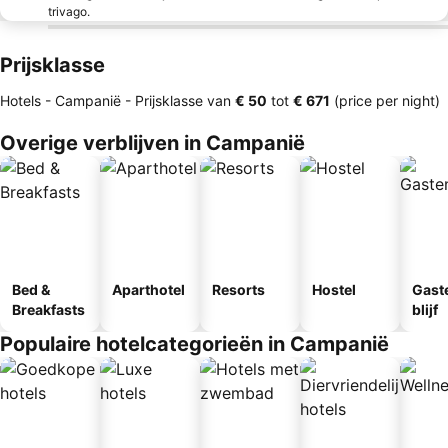
trivago.
Prijsklasse
Hotels - Campanië -
Prijsklasse
van
‎€ 50
tot
‎€ 671
(price per night)
Overige verblijven in Campanië
Bed &
Aparthotel
Resorts
Hostel
Gast
Breakfasts
blijf
Populaire hotelcategorieën in Campanië