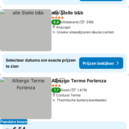
alle Stelle b&b
Delen
Toevoegen aan favorieten
Prijzen beki
4 Sterren
9,6
Uitstekend
399
Anacapri
Unieke smeedijzeren deuraccenten
Prijzen
Selecteer datums om exacte prijzen
Prijzen bekijken
te zien
Albergo Terme Forlenza
Delen
Toevoegen aan favorieten
Pr
3 Sterren
7,7
Goed
1.479
Contursi Terme
Thermische buitenzwembaden
Prijzen be
Populaire keuze