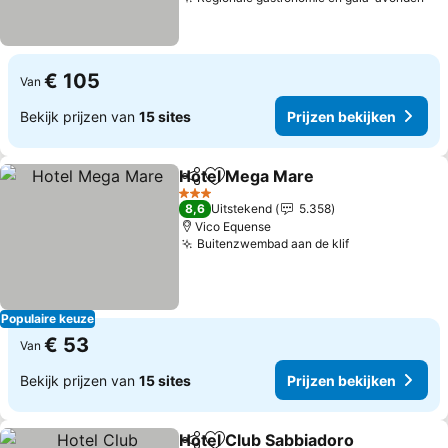
Pri
€ 105
Van
Bekijk prijzen van
15 sites
Prijzen bekijken
Hotel Mega Mare
Delen
Toevoegen aan favorieten
Prijzen b
3 Sterren
8,6
Uitstekend
5.358
Vico Equense
Buitenzwembad aan de klif
Prijzen bekij
Populaire keuze
€ 53
Van
Bekijk prijzen van
15 sites
Prijzen bekijken
Hotel Club Sabbiadoro