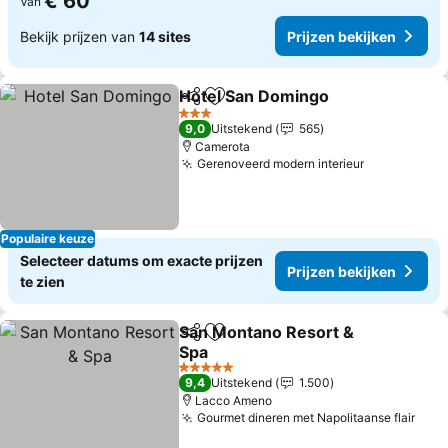
€ 60
Van
Bekijk prijzen van
14 sites
Prijzen bekijken
Hotel San Domingo
Delen
Toevoegen aan favorieten
Prijzen
3 Sterren
9,0
Uitstekend
565
Camerota
Gerenoveerd modern interieur
Prijzen bek
Populaire keuze
Selecteer datums om exacte prijzen
Prijzen bekijken
te zien
San Montano Resort &
Delen
Toevoegen aan favorieten
Spa
Prijzen bekijken
5 Sterren
9,4
Uitstekend
1.500
Lacco Ameno
Gourmet dineren met Napolitaanse flair
Prij