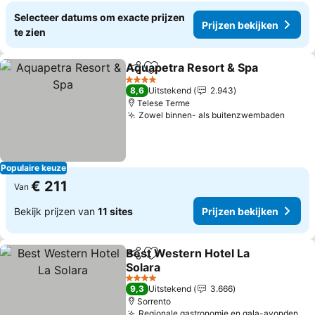
Selecteer datums om exacte prijzen
Prijzen bekijken
te zien
Aquapetra Resort & Spa
Delen
Toevoegen aan favorieten
Pr
4 Sterren
8,6
Uitstekend
2.943
Telese Terme
Zowel binnen- als buitenzwembaden
Prijz
Populaire keuze
€ 211
Van
Bekijk prijzen van
11 sites
Prijzen bekijken
Best Western Hotel La
Delen
Toevoegen aan favorieten
Solara
Prijzen bekijken
4 Sterren
9,3
Uitstekend
3.666
Sorrento
Regionale gastronomie en gala-avonden