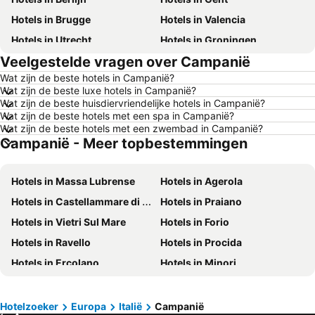
Hotels in Brugge
Hotels in Valencia
Hotels in Utrecht
Hotels in Groningen
Veelgestelde vragen over Campanië
Hotels in Kopenhagen
Hotels in Keulen
Wat zijn de beste hotels in Campanië?
Hotels in Luxemburg Stad
Hotels in Dusseldorf
Wat zijn de beste luxe hotels in Campanië?
Hotels in Eindhoven
Hotels in Noordwijk
Wat zijn de beste huisdiervriendelijke hotels in Campanië?
Wat zijn de beste hotels met een spa in Campanië?
Hotels in Haarlem
Hotels in Hamburg
Wat zijn de beste hotels met een zwembad in Campanië?
Campanië - Meer topbestemmingen
Hotels in Cochem
Hotels in Texel
Hotels in Ibiza
Hotels in Spanje
Hotels in Massa Lubrense
Hotels in Agerola
Hotels in Noord-Holland
Hotels in Ameland
Hotels in Castellammare di Stabia
Hotels in Praiano
Hotels in Limburg
Hotels in Friesland
Hotels in Vietri Sul Mare
Hotels in Forio
Hotels in Luxemburg
Hotels in Frankrijk
Hotels in Ravello
Hotels in Procida
Hotels in België
Hotels in Oostenrijk
Hotels in Ercolano
Hotels in Minori
Hotels in Gardameer
Hotels in Curacao
Hotels in Sant'Agnello di Sorrento
Hotels in Paestum
Hotels in Belgische kust
Hotels in Italië
Hotels in Furore
Hotels in Pimonte
Hotels in Veluwe
Hotels in Den Bosch
Hotelzoeker
Europa
Italië
Campanië