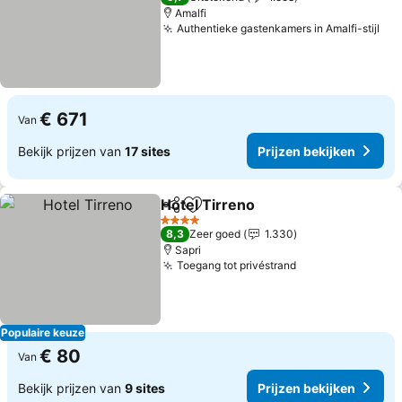
Amalfi
Authentieke gastenkamers in Amalfi-stijl
Pri
€ 671
Van
Bekijk prijzen van
17 sites
Prijzen bekijken
Hotel Tirreno
Delen
Toevoegen aan favorieten
Prijzen bekij
4 Sterren
8,3
Zeer goed
1.330
Sapri
Toegang tot privéstrand
Prijzen bekijke
Populaire keuze
€ 80
Van
Bekijk prijzen van
9 sites
Prijzen bekijken