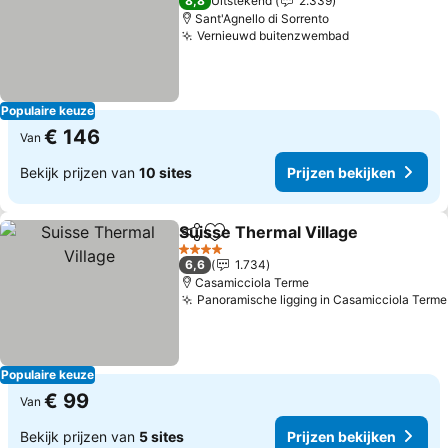
8,8
Uitstekend
2.339
Sant'Agnello di Sorrento
Vernieuwd buitenzwembad
Prijzen bekij
Populaire keuze
€ 146
Van
Bekijk prijzen van
10 sites
Prijzen bekijken
Suisse Thermal Village
Delen
Toevoegen aan favorieten
Pri
4 Sterren
6,6
1.734
Casamicciola Terme
Panoramische ligging in Casamicciola Terme
Populaire keuze
€ 99
Van
Bekijk prijzen van
5 sites
Prijzen bekijken