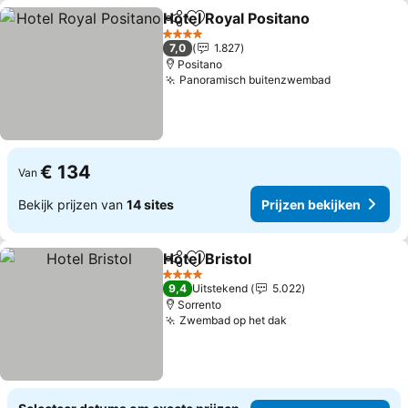
Hotel Royal Positano
Delen
Toevoegen aan favorieten
Prijze
4 Sterren
7,0
1.827
Positano
Panoramisch buitenzwembad
Prijzen bek
€ 134
Van
Bekijk prijzen van
14 sites
Prijzen bekijken
Hotel Bristol
Delen
Toevoegen aan favorieten
Prijzen bekijk
4 Sterren
9,4
Uitstekend
5.022
Sorrento
Zwembad op het dak
Prijzen bekijken