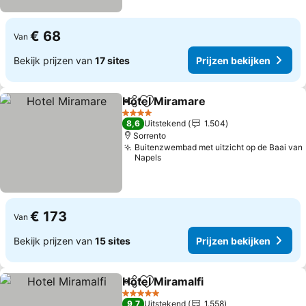
€ 68
Van
Bekijk prijzen van
17 sites
Prijzen bekijken
Hotel Miramare
Delen
Toevoegen aan favorieten
Prijzen bek
4 Sterren
8,6
Uitstekend
1.504
Sorrento
Buitenzwembad met uitzicht op de Baai van
Napels
€ 173
Van
Bekijk prijzen van
15 sites
Prijzen bekijken
Hotel Miramalfi
Delen
Toevoegen aan favorieten
Prijzen bek
5 Sterren
9,7
Uitstekend
1.558