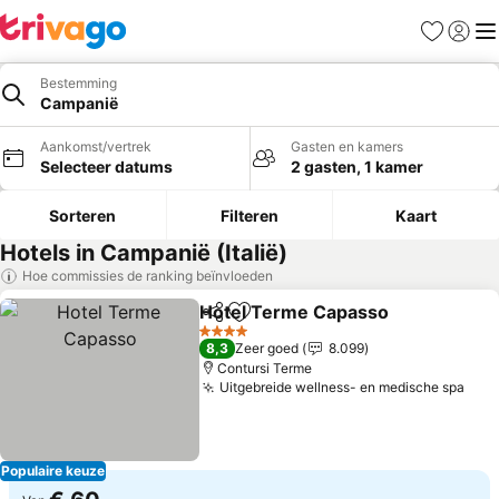
Favorieten
Aanmel
Me
Bestemming
Campanië
Aankomst/vertrek
Gasten en kamers
Selecteer datums
2 gasten, 1 kamer
Sorteren
Filteren
Kaart
Hotels in Campanië (Italië)
Hoe commissies de ranking beïnvloeden
Hotel Terme Capasso
Delen
Toevoegen aan favorieten
Prij
4 Sterren
8,3
Zeer goed
8.099
Contursi Terme
Uitgebreide wellness- en medische spa
Prij
Populaire keuze