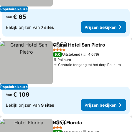
Populaire keuze
€ 65
Van
Bekijk prijzen van
7 sites
Prijzen bekijken
Grand Hotel San Pietro
Delen
Toevoegen aan favorieten
Pri
4 Sterren
9,0
Uitstekend
4.079
Palinuro
Centrale toegang tot het dorp Palinuro
Prijz
Populaire keuze
€ 109
Van
Bekijk prijzen van
9 sites
Prijzen bekijken
Hotel Florida
Delen
Toevoegen aan favorieten
Prijzen bekijk
3 Sterren