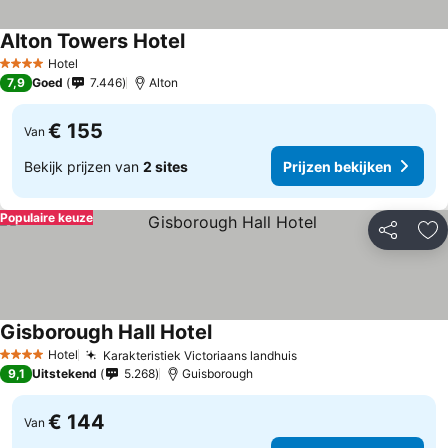
Alton Towers Hotel
Hotel
4 Sterren
7,9
Goed
7.446
Alton
€ 155
Van
Bekijk prijzen van
2 sites
Prijzen bekijken
Populaire keuze
Delen
To
Gisborough Hall Hotel
Hotel
Karakteristiek Victoriaans landhuis
4 Sterren
9,1
Uitstekend
5.268
Guisborough
€ 144
Van