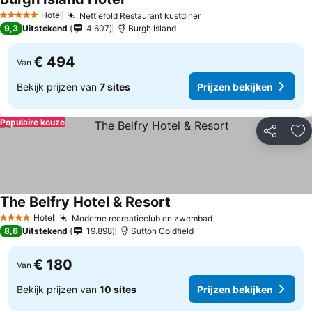
Hotel
Nettlefold Restaurant kustdiner
5 Sterren
9,3
Uitstekend
4.607
Burgh Island
€ 494
Van
Bekijk prijzen van
7 sites
Prijzen bekijken
Populaire keuze
Delen
To
The Belfry Hotel & Resort
Hotel
Moderne recreatieclub en zwembad
4 Sterren
8,6
Uitstekend
19.898
Sutton Coldfield
€ 180
Van
Bekijk prijzen van
10 sites
Prijzen bekijken