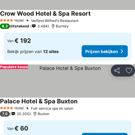
Crow Wood Hotel & Spa Resort
Hotel
Verfijnd Wilfred's Restaurant
4 Sterren
9,3
Uitstekend
3.484
Burnley
€ 192
Van
Bekijk prijzen van
12 sites
Prijzen bekijken
Populaire keuze
Delen
To
Palace Hotel & Spa Buxton
Hotel
Full-service spa en salon
4 Sterren
7,0
20.300
Buxton
€ 60
Van