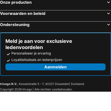
Onze producten
Hotels in Chester
Hotels in Exeter
Hotels in Reading
Hotels in Swindon
Voorwaarden en beleid
Hotels in Sutton
Hotels in Sheffield
Ondersteuning
Hotels in Windsor
Hotels in Salisbury
Hotels in Northampton
Hotels in Winchester
Meld je aan voor exclusieve
ledenvoordelen
Personaliseer je ervaring
Loyaliteitsdeals en ledenprijzen
Aanmelden
trivago N.V.
, Kesselstraße 5 – 7, 40221 Düsseldorf, Duitsland
Copyright 2026 trivago | Alle rechten voorbehouden.