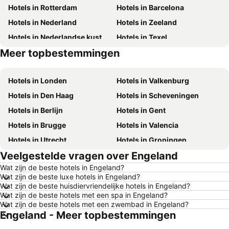
Hotels in Rotterdam
Hotels in Barcelona
Hotels in Nederland
Hotels in Zeeland
Hotels in Nederlandse kust
Hotels in Texel
Meer topbestemmingen
Hotels in Ibiza
Hotels in Mallorca
Hotels in Londen
Hotels in Valkenburg
Hotels in Den Haag
Hotels in Scheveningen
Hotels in Berlijn
Hotels in Gent
Hotels in Brugge
Hotels in Valencia
Hotels in Utrecht
Hotels in Groningen
Veelgestelde vragen over Engeland
Hotels in Kopenhagen
Hotels in Keulen
Wat zijn de beste hotels in Engeland?
Hotels in Luxemburg Stad
Hotels in Dusseldorf
Wat zijn de beste luxe hotels in Engeland?
Hotels in Eindhoven
Hotels in Noordwijk
Wat zijn de beste huisdiervriendelijke hotels in Engeland?
Wat zijn de beste hotels met een spa in Engeland?
Hotels in Haarlem
Hotels in Hamburg
Wat zijn de beste hotels met een zwembad in Engeland?
Engeland - Meer topbestemmingen
Hotels in Cochem
Hotels in Duitsland
Hotels in Terschelling
Hotels in Spanje