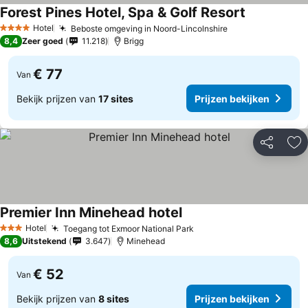
Forest Pines Hotel, Spa & Golf Resort
Hotel
Beboste omgeving in Noord-Lincolnshire
4 Sterren
8,4
Zeer goed
11.218
Brigg
€ 77
Van
Bekijk prijzen van
17 sites
Prijzen bekijken
Delen
To
Premier Inn Minehead hotel
Hotel
Toegang tot Exmoor National Park
3 Sterren
8,6
Uitstekend
3.647
Minehead
€ 52
Van
Bekijk prijzen van
8 sites
Prijzen bekijken