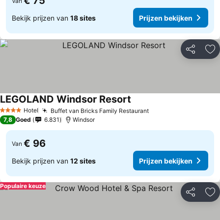
€ 75
Van
Bekijk prijzen van
18 sites
Prijzen bekijken
Delen
To
LEGOLAND Windsor Resort
Hotel
Buffet van Bricks Family Restaurant
4 Sterren
7,8
Goed
6.831
Windsor
€ 96
Van
Bekijk prijzen van
12 sites
Prijzen bekijken
Populaire keuze
Delen
To