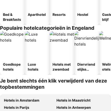
Bed &
Aparthotel
Resorts
Hostel
Gast
Breakfasts
blijf
Populaire hotelcategorieën in Engeland
Goedkope
Luxe
Hotels met
Diervriend
Well
hotels
hotels
zwembad
elijke
otels
hotels
Je bent slechts één klik verwijderd van deze
topbestemmingen
Hotels in Amsterdam
Hotels in Maastricht
Hotels in Parijs
Hotels in Antwerpen