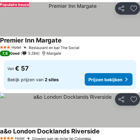
Populaire keuze
Delen
To
Premier Inn Margate
Hotel
Restaurant en bar The Social
3 Sterren
7,8
Goed
5.284
Margate
€ 57
Van
Bekijk prijzen van
2 sites
Prijzen bekijken
Delen
To
a&o London Docklands Riverside
Hotel
Dineren aan de rivier bij Columbia