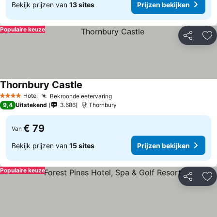
Bekijk prijzen van
13 sites
Prijzen bekijken
Populaire keuze
Delen
To
Thornbury Castle
Hotel
Bekroonde eetervaring
4 Sterren
9,4
Uitstekend
3.686
Thornbury
€ 79
Van
Bekijk prijzen van
15 sites
Prijzen bekijken
Populaire keuze
Delen
To