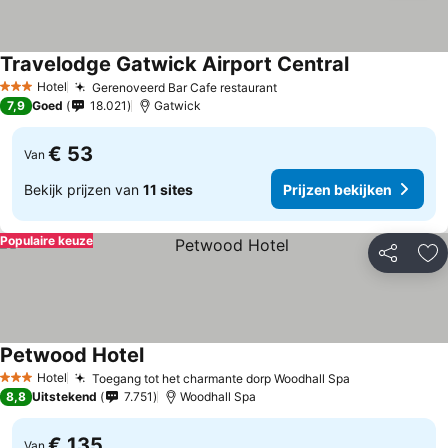
Travelodge Gatwick Airport Central
Hotel
Gerenoveerd Bar Cafe restaurant
3 Sterren
7,9
Goed
18.021
Gatwick
€ 53
Van
Bekijk prijzen van
11 sites
Prijzen bekijken
Populaire keuze
Delen
To
Petwood Hotel
Hotel
Toegang tot het charmante dorp Woodhall Spa
3 Sterren
8,8
Uitstekend
7.751
Woodhall Spa
€ 135
Van