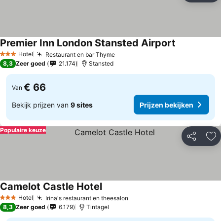
Premier Inn London Stansted Airport
Hotel
Restaurant en bar Thyme
3 Sterren
8,3
Zeer goed
21.174
Stansted
€ 66
Van
Bekijk prijzen van
9 sites
Prijzen bekijken
Populaire keuze
Delen
To
Camelot Castle Hotel
Hotel
Irina's restaurant en theesalon
3 Sterren
8,3
Zeer goed
6.179
Tintagel