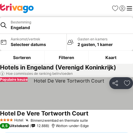
Favorieten
Aanmel
Me
Bestemming
Engeland
Aankomst/vertrek
Gasten en kamers
Selecteer datums
2 gasten, 1 kamer
Sorteren
Filteren
Kaart
Hotels in Engeland (Verenigd Koninkrijk)
Hoe commissies de ranking beïnvloeden
Populaire keuze
Delen
To
Hotel De Vere Tortworth Court
Hotel
Binnenzwembad en thermale suite
4 Sterren
8,5
Uitstekend
12.888
Wotton-under-Edge