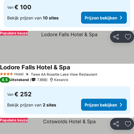
€ 100
Van
Bekijk prijzen van
10 sites
Prijzen bekijken
Populaire keuze
Delen
To
Lodore Falls Hotel & Spa
Hotel
Twee AA Rosette Lake View Restaurant
4 Sterren
8,5
Uitstekend
7.868
Keswick
€ 252
Van
Bekijk prijzen van
2 sites
Prijzen bekijken
Populaire keuze
Delen
To