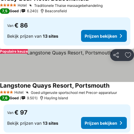
Hotel
Traditionele Thaise massagebehandeling
5 Sterren
7,5
Goed
6.240
Beaconsfield
€ 86
Van
Bekijk prijzen van
13 sites
Prijzen bekijken
Populaire keuze
Delen
To
Langstone Quays Resort, Portsmouth
Hotel
Goed uitgeruste sportschool met Precor-apparatuur
4 Sterren
7,6
Goed
9.501
Hayling Island
€ 97
Van
Bekijk prijzen van
13 sites
Prijzen bekijken