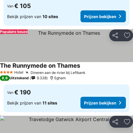
€ 105
Van
Bekijk prijzen van
10 sites
Prijzen bekijken
Populaire keuze
Delen
To
The Runnymede on Thames
Hotel
Dineren aan de rivier bij Leftbank
4 Sterren
8,6
Uitstekend
9.328
Egham
€ 190
Van
Bekijk prijzen van
11 sites
Prijzen bekijken
Delen
To