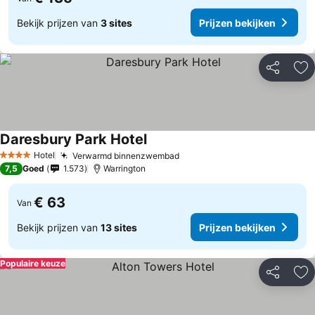
Bekijk prijzen van
3 sites
Prijzen bekijken
Delen
To
Daresbury Park Hotel
Hotel
Verwarmd binnenzwembad
4 Sterren
7,5
Goed
1.573
Warrington
€ 63
Van
Bekijk prijzen van
13 sites
Prijzen bekijken
Populaire keuze
Delen
To