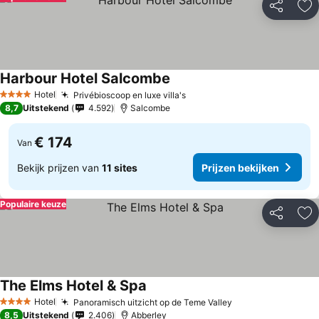
Delen
To
Harbour Hotel Salcombe
Hotel
Privébioscoop en luxe villa's
4 Sterren
8,7
Uitstekend
4.592
Salcombe
€ 174
Van
Bekijk prijzen van
11 sites
Prijzen bekijken
Populaire keuze
Delen
To
The Elms Hotel & Spa
Hotel
Panoramisch uitzicht op de Teme Valley
4 Sterren
8,5
Uitstekend
2.406
Abberley