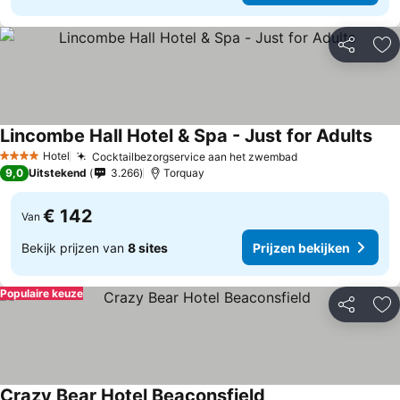
Delen
To
Lincombe Hall Hotel & Spa - Just for Adults
Hotel
Cocktailbezorgservice aan het zwembad
4 Sterren
9,0
Uitstekend
3.266
Torquay
€ 142
Van
Bekijk prijzen van
8 sites
Prijzen bekijken
Populaire keuze
Delen
To
Crazy Bear Hotel Beaconsfield