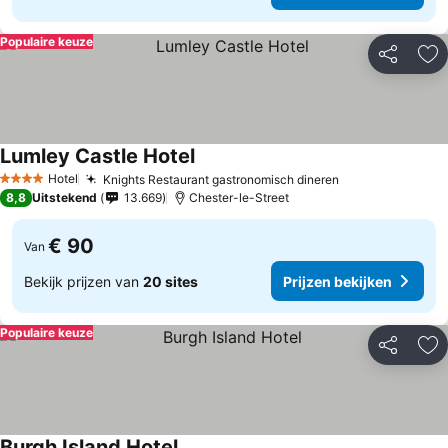
Populaire keuze
Delen
To
Lumley Castle Hotel
Hotel
Knights Restaurant gastronomisch dineren
4 Sterren
8,8
Uitstekend
13.669
Chester-le-Street
€ 90
Van
Bekijk prijzen van
20 sites
Prijzen bekijken
Populaire keuze
Delen
To
Burgh Island Hotel