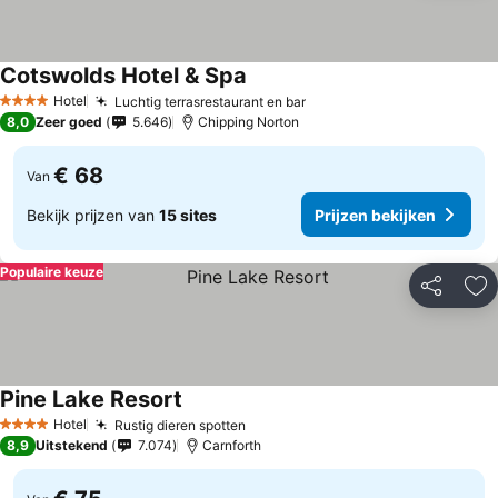
Cotswolds Hotel & Spa
Hotel
Luchtig terrasrestaurant en bar
4 Sterren
8,0
Zeer goed
5.646
Chipping Norton
€ 68
Van
Bekijk prijzen van
15 sites
Prijzen bekijken
Populaire keuze
Delen
To
Pine Lake Resort
Hotel
Rustig dieren spotten
4 Sterren
8,9
Uitstekend
7.074
Carnforth