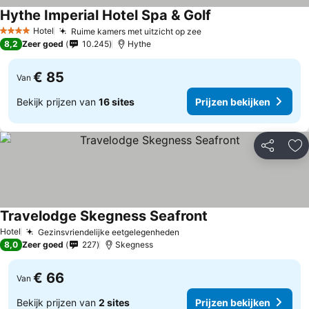
Hythe Imperial Hotel Spa & Golf
Hotel
Ruime kamers met uitzicht op zee
4 Sterren
8,2
Zeer goed
10.245
Hythe
€ 85
Van
Bekijk prijzen van
16 sites
Prijzen bekijken
Delen
To
Travelodge Skegness Seafront
Hotel
Gezinsvriendelijke eetgelegenheden
8,0
Zeer goed
227
Skegness
€ 66
Van
Bekijk prijzen van
2 sites
Prijzen bekijken