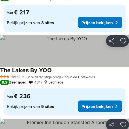
€ 217
Van
Bekijk prijzen van
3 sites
Prijzen bekijken
Delen
To
The Lakes By YOO
Hotel
Schilderachtige omgeving in de Cotswolds
3 Sterren
8,2
Zeer goed
431
Lechlade
€ 236
Van
Bekijk prijzen van
9 sites
Prijzen bekijken
Delen
To