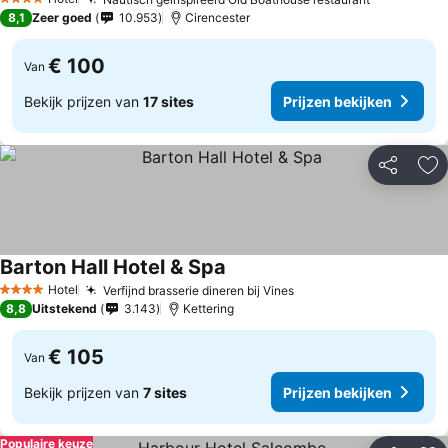
4 Sterren
8,1
Zeer goed
10.953
Cirencester
€ 100
Van
Bekijk prijzen van
17 sites
Prijzen bekijken
Delen
To
Barton Hall Hotel & Spa
Hotel
Verfijnd brasserie dineren bij Vines
4 Sterren
8,8
Uitstekend
3.143
Kettering
€ 105
Van
Bekijk prijzen van
7 sites
Prijzen bekijken
Populaire keuze