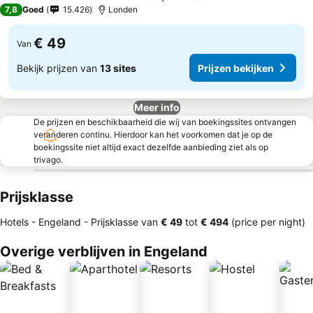
4 Sterren
7,8
Goed
15.426
Londen
€ 49
Van
Bekijk prijzen van
13 sites
Prijzen bekijken
Meer info
De prijzen en beschikbaarheid die wij van boekingssites ontvangen
veranderen continu. Hierdoor kan het voorkomen dat je op de
boekingssite niet altijd exact dezelfde aanbieding ziet als op
trivago.
Prijsklasse
Hotels - Engeland -
Prijsklasse
van
‎€ 49
tot
‎€ 494
(price per night)
Overige verblijven in Engeland