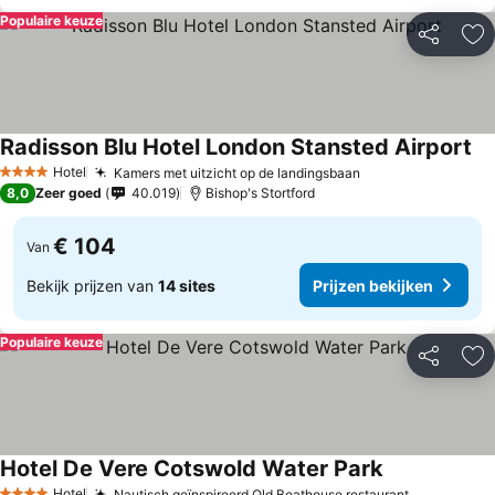
Populaire keuze
Delen
To
Radisson Blu Hotel London Stansted Airport
Hotel
Kamers met uitzicht op de landingsbaan
4 Sterren
8,0
Zeer goed
40.019
Bishop's Stortford
€ 104
Van
Bekijk prijzen van
14 sites
Prijzen bekijken
Populaire keuze
Delen
To
Hotel De Vere Cotswold Water Park
Hotel
Nautisch geïnspireerd Old Boathouse restaurant