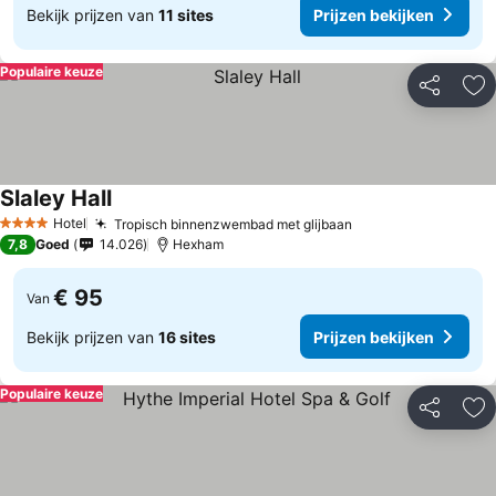
Bekijk prijzen van
11 sites
Prijzen bekijken
Populaire keuze
Delen
To
Slaley Hall
Hotel
Tropisch binnenzwembad met glijbaan
4 Sterren
7,8
Goed
14.026
Hexham
€ 95
Van
Bekijk prijzen van
16 sites
Prijzen bekijken
Populaire keuze
Delen
To