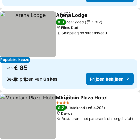
Arena Lodge
Delen
Toevoegen aan favorieten
Prijzen bekijk
8,3
Zeer goed
1.817
Flims Dorf
Skiopslag op straatniveau
Prijzen bekijk
Populaire keuze
€ 85
Van
Bekijk prijzen van
6 sites
Prijzen bekijken
Mountain Plaza Hotel
Delen
Toevoegen aan favorieten
Prijz
4 Sterren
8,7
Uitstekend
4.293
Davos
Restaurant met panoramisch berguitzicht
Pr