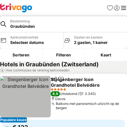
Favorieten
Aanmel
Me
Bestemming
Graubünden
Aankomst/vertrek
Gasten en kamers
Selecteer datums
2 gasten, 1 kamer
Sorteren
Filteren
Kaart
Hotels in Graubünden (Zwitserland)
Hoe commissies de ranking beïnvloeden
Steigenberger Icon
Delen
Toevoegen aan favorieten
Grandhotel Belvédère
Prijzen bekijken
5 Sterren
8,9
Uitstekend
3.340
Davos
Balkons met panoramisch uitzicht op de
bergen
Populaire keuze