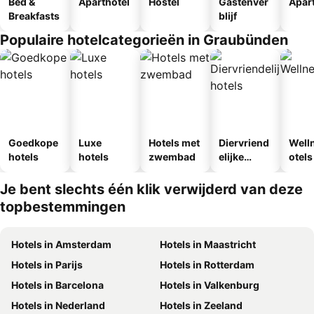
Bed &
Aparthotel
Hostel
Gastenver
Apar
Breakfasts
blijf
Populaire hotelcategorieën in Graubünden
Goedkope
Luxe
Hotels met
Diervriend
Well
hotels
hotels
zwembad
elijke
otels
hotels
Je bent slechts één klik verwijderd van deze
topbestemmingen
Hotels in Amsterdam
Hotels in Maastricht
Hotels in Parijs
Hotels in Rotterdam
Hotels in Barcelona
Hotels in Valkenburg
Hotels in Nederland
Hotels in Zeeland