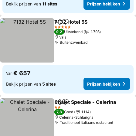
Bekijk prijzen van
11 sites
Prijzen bekijken
7132 Hotel 5S
Delen
Toevoegen aan favorieten
Prijzen bekij
5 Sterren
9,2
Uitstekend
1.798
Vals
Buitenzwembad
Prijzen bekijken
€ 657
Van
Bekijk prijzen van
5 sites
Prijzen bekijken
Chalet Speciale - Celerina
Delen
Toevoegen aan favorieten
2 Sterren
7,8
Goed
1.114
Celerina-Schlarigna
Traditioneel Italiaans restaurant
Prijzen be