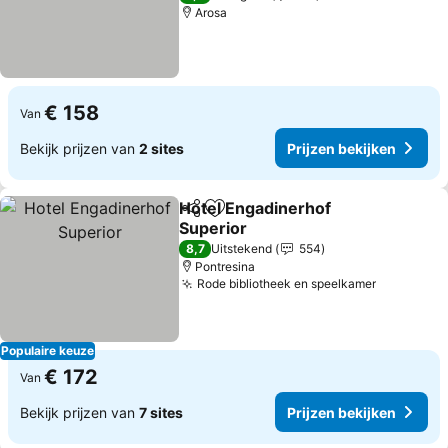
Arosa
€ 158
Van
Bekijk prijzen van
2 sites
Prijzen bekijken
Hotel Engadinerhof
Delen
Toevoegen aan favorieten
Superior
Prijzen bekijken
8,7
Uitstekend
554
Pontresina
Rode bibliotheek en speelkamer
Prijzen b
Populaire keuze
€ 172
Van
Bekijk prijzen van
7 sites
Prijzen bekijken