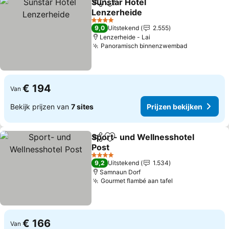
Sunstar Hotel
Delen
Toevoegen aan favorieten
Lenzerheide
Prijzen bekijken
4 Sterren
9,0
Uitstekend
2.555
Lenzerheide - Lai
Panoramisch binnenzwembad
Prijzen bek
€ 194
Van
Bekijk prijzen van
7 sites
Prijzen bekijken
Sport- und Wellnesshotel
Delen
Toevoegen aan favorieten
Post
Prijzen bekijken
4 Sterren
9,2
Uitstekend
1.534
Samnaun Dorf
Gourmet flambé aan tafel
Prijzen bekijk
€ 166
Van