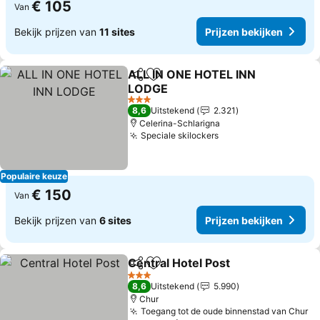
€ 105
Van
Bekijk prijzen van
11 sites
Prijzen bekijken
ALL IN ONE HOTEL INN
Delen
Toevoegen aan favorieten
LODGE
Prijzen bekijken
3 Sterren
8,6
Uitstekend
2.321
Celerina-Schlarigna
Speciale skilockers
Prijzen bekijken
Populaire keuze
€ 150
Van
Bekijk prijzen van
6 sites
Prijzen bekijken
Central Hotel Post
Delen
Toevoegen aan favorieten
Prijzen 
3 Sterren
8,6
Uitstekend
5.990
Chur
Toegang tot de oude binnenstad van Chur