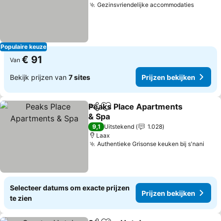
Gezinsvriendelijke accommodaties
Prijzen
Populaire keuze
€ 91
Van
Bekijk prijzen van
7 sites
Prijzen bekijken
Peaks Place Apartments
Delen
Toevoegen aan favorieten
& Spa
Prijzen bekijken
9,1
Uitstekend
1.028
Laax
Authentieke Grisonse keuken bij s'nani
Prij
Selecteer datums om exacte prijzen
Prijzen bekijken
te zien