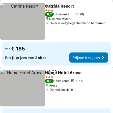
Catrina Resort
Delen
Toevoegen aan favorieten
Prijzen beki
3 Sterren
8,7
Uitstekend
1.028
Disentis/Mustér
Diverse eetgelegenheden op het terrein
Prij
€ 185
Van
Bekijk prijzen van
2 sites
Prijzen bekijken
Home Hotel Arosa
Delen
Toevoegen aan favorieten
Prijzen 
3 Sterren
9,1
Uitstekend
1.157
Arosa
Dichtbij de skilift
Prijzen bekijken