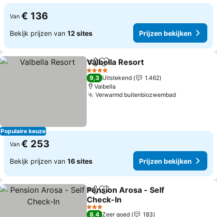
€ 136
Van
Bekijk prijzen van
12 sites
Prijzen bekijken
Valbella Resort
Delen
Toevoegen aan favorieten
Prijzen bek
4 Sterren
9,3
Uitstekend
1.462
Valbella
Verwarmd buitenbiozwembad
Prijzen bek
Populaire keuze
€ 253
Van
Bekijk prijzen van
16 sites
Prijzen bekijken
Pension Arosa - Self
Delen
Toevoegen aan favorieten
Check-In
Prijzen bekijken
3 Sterren
8,4
Zeer goed
183