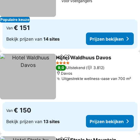
voor voetgangers
Populaire keuze
€ 151
Van
Bekijk prijzen van
14 sites
Prijzen bekijken
Hotel Waldhuus Davos
Delen
Toevoegen aan favorieten
Pri
4 Sterren
9,0
Uitstekend
3.812
Davos
Uitgestrekte wellness-oase van 700 m²
Prij
€ 150
Van
Bekijk prijzen van
13 sites
Prijzen bekijken