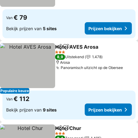
€ 79
Van
Bekijk prijzen van
5 sites
Prijzen bekijken
Hotel AVES Arosa
Delen
Toevoegen aan favorieten
Prijzen 
3 Sterren
8,9
Uitstekend
1.478
Arosa
Panoramisch uitzicht op de Obersee
Prijze
Populaire keuze
€ 112
Van
Bekijk prijzen van
9 sites
Prijzen bekijken
Hotel Chur
Delen
Toevoegen aan favorieten
Prijzen bekijken
3 Sterren