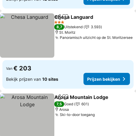
Chesa Languard
Delen
Toevoegen aan favorieten
Prijzen be
3 Sterren
8,7
Uitstekend
3.593
St. Moritz
Panoramisch uitzicht op de St. Moritzersee
P
€ 203
Van
Bekijk prijzen van
10 sites
Prijzen bekijken
Arosa Mountain Lodge
Delen
Toevoegen aan favorieten
Pri
7,5
Goed
601
Arosa
Ski-to-door toegang
Prijzen bekijken