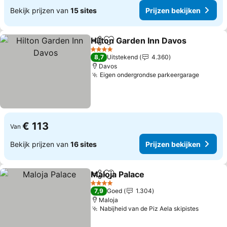
Bekijk prijzen van
15 sites
Prijzen bekijken
Hilton Garden Inn Davos
Delen
Toevoegen aan favorieten
Pr
4 Sterren
8,7
Uitstekend
4.360
Davos
Eigen ondergrondse parkeergarage
Prijzen
€ 113
Van
Bekijk prijzen van
16 sites
Prijzen bekijken
Maloja Palace
Delen
Toevoegen aan favorieten
Prijzen bekij
4 Sterren
7,9
Goed
1.304
Maloja
Nabijheid van de Piz Aela skipistes
Prijzen