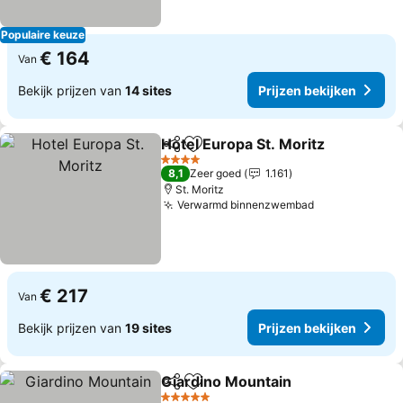
Populaire keuze
€ 164
Van
Bekijk prijzen van
14 sites
Prijzen bekijken
Hotel Europa St. Moritz
Delen
Toevoegen aan favorieten
Pri
4 Sterren
8,1
Zeer goed
1.161
St. Moritz
Verwarmd binnenzwembad
Prijzen bekij
€ 217
Van
Bekijk prijzen van
19 sites
Prijzen bekijken
Giardino Mountain
Delen
Toevoegen aan favorieten
Prijzen 