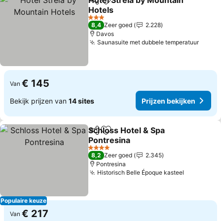
Hotel Strela by Mountain
Delen
Toevoegen aan favorieten
Hotels
Prijzen bekijken
3 Sterren
8,4
Zeer goed
2.228
Davos
Saunasuite met dubbele temperatuur
Prijze
€ 145
Van
Bekijk prijzen van
14 sites
Prijzen bekijken
Schloss Hotel & Spa
Delen
Toevoegen aan favorieten
Pontresina
Prijzen bekijken
4 Sterren
8,2
Zeer goed
2.345
Pontresina
Historisch Belle Époque kasteel
Prijzen be
Populaire keuze
€ 217
Van