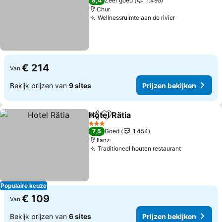
8,4
Zeer goed
1.495
Chur
Wellnessruimte aan de rivier
Prijzen beki
€ 214
Van
Bekijk prijzen van
9 sites
Prijzen bekijken
Hotel Rätia
Delen
Toevoegen aan favorieten
Prijzen bekijken
3 Sterren
7,5
Goed
1.454
Ilanz
Traditioneel houten restaurant
Prijzen bek
Populaire keuze
€ 109
Van
Bekijk prijzen van
6 sites
Prijzen bekijken