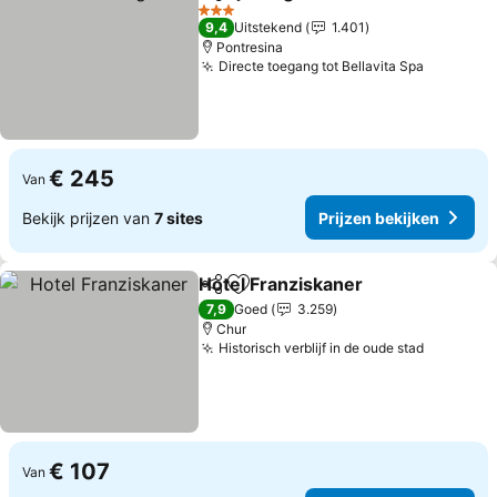
Delen
Toevoegen aan favorieten
Prijzen bekij
3 Sterren
9,4
Uitstekend
1.401
Pontresina
Directe toegang tot Bellavita Spa
Prijzen 
€ 245
Van
Bekijk prijzen van
7 sites
Prijzen bekijken
Hotel Franziskaner
Delen
Toevoegen aan favorieten
Prijzen
7,9
Goed
3.259
Chur
Historisch verblijf in de oude stad
Prijzen 
€ 107
Van