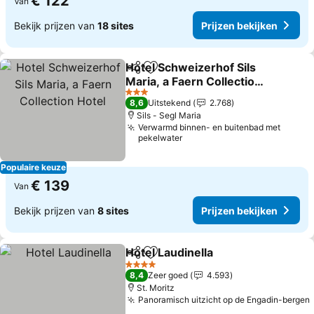
€ 122
Van
Bekijk prijzen van
18 sites
Prijzen bekijken
Hotel Schweizerhof Sils
Delen
Toevoegen aan favorieten
Maria, a Faern Collection
Hotel
Prijzen bekijken
3 Sterren
8,6
Uitstekend
2.768
Sils - Segl Maria
Verwarmd binnen- en buitenbad met
pekelwater
Populaire keuze
€ 139
Van
Bekijk prijzen van
8 sites
Prijzen bekijken
Hotel Laudinella
Delen
Toevoegen aan favorieten
Prijzen be
4 Sterren
8,4
Zeer goed
4.593
St. Moritz
Panoramisch uitzicht op de Engadin-bergen