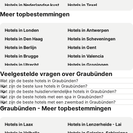
Hotels in Nederlandse kust
Hotels in Texel
Meer topbestemmingen
Hotels in Duitsland
Hotels in Ibiza
Hotels in Londen
Hotels in Antwerpen
Hotels in Den Haag
Hotels in Scheveningen
Hotels in Berlijn
Hotels in Gent
Hotels in Brugge
Hotels in Valencia
Hotels in Utrecht
Hotels in Groningen
Veelgestelde vragen over Graubünden
Hotels in Kopenhagen
Hotels in Keulen
Wat zijn de beste hotels in Graubünden?
Hotels in Luxemburg Stad
Hotels in Dusseldorf
Wat zijn de beste luxe hotels in Graubünden?
Hotels in Eindhoven
Hotels in Noordwijk
Wat zijn de beste huisdiervriendelijke hotels in Graubünden?
Wat zijn de beste hotels met een spa in Graubünden?
Hotels in Haarlem
Hotels in Hamburg
Wat zijn de beste hotels met een zwembad in Graubünden?
Graubünden - Meer topbestemmingen
Hotels in Cochem
Hotels in Mallorca
Hotels in Terschelling
Hotels in Spanje
Hotels in Laax
Hotels in Lenzerheide - Lai
Hotels in Noord-Holland
Hotels in Ameland
Hotels in Valbella
Hotels in Celerina-Schlarigna