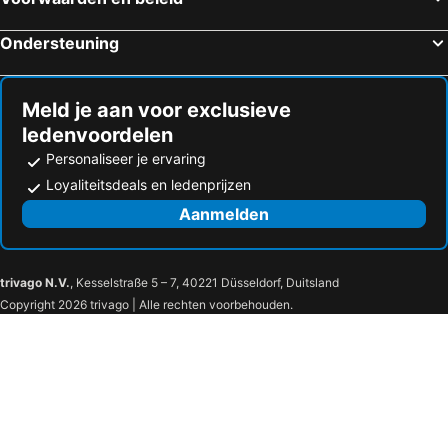
Hotels in Zernez
Hotels in Landquart
Ondersteuning
Hotels in Salouf
Hotels in Splügen
Hotels in Ospizio Bernina
Hotels in Grono
Meld je aan voor exclusieve
ledenvoordelen
Personaliseer je ervaring
Loyaliteitsdeals en ledenprijzen
Aanmelden
trivago N.V.
, Kesselstraße 5 – 7, 40221 Düsseldorf, Duitsland
Copyright 2026 trivago | Alle rechten voorbehouden.