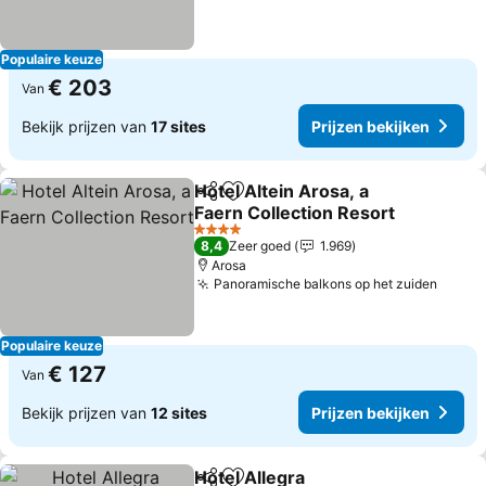
Populaire keuze
€ 203
Van
Bekijk prijzen van
17 sites
Prijzen bekijken
Hotel Altein Arosa, a
Delen
Toevoegen aan favorieten
Faern Collection Resort
Prijzen bekijken
4 Sterren
8,4
Zeer goed
1.969
Arosa
Panoramische balkons op het zuiden
Prijze
Populaire keuze
€ 127
Van
Bekijk prijzen van
12 sites
Prijzen bekijken
Hotel Allegra