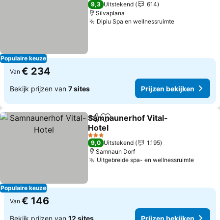
5 Sterren
9,3
Uitstekend
614
Silvaplana
Dipiu Spa en wellnessruimte
Prijzen beki
Populaire keuze
€ 234
Van
Bekijk prijzen van
7 sites
Prijzen bekijken
Samnaunerhof Vital-
Delen
Toevoegen aan favorieten
Hotel
Prijzen bekijken
3 Sterren
9,0
Uitstekend
1.195
Samnaun Dorf
Uitgebreide spa- en wellnessruimte
Prijzen
Populaire keuze
€ 146
Van
Bekijk prijzen van
12 sites
Prijzen bekijken