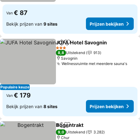
€ 87
Van
Bekijk prijzen van
9 sites
Prijzen bekijken
JUFA Hotel Savognin
Delen
Toevoegen aan favorieten
Prijz
3 Sterren
8,8
Uitstekend
913
Savognin
Wellnessruimte met meerdere sauna's
Prijz
Populaire keuze
€ 179
Van
Bekijk prijzen van
8 sites
Prijzen bekijken
Bogentrakt
Delen
Toevoegen aan favorieten
Prijzen bekijke
9,0
Uitstekend
3.282
Chur