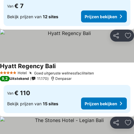
€ 7
Van
Bekijk prijzen van
12 sites
Prijzen bekijken
Delen
To
Hyatt Regency Bali
Hotel
Goed uitgeruste wellnessfaciliteiten
5 Sterren
9,2
Uitstekend
11.170
Denpasar
€ 110
Van
Bekijk prijzen van
15 sites
Prijzen bekijken
Delen
To