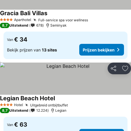
Gracia Bali Villas
Aparthotel
Full-service spa voor wellness
4 Sterren
8,7
Uitstekend
678
Seminyak
€ 34
Van
Bekijk prijzen van
13 sites
Prijzen bekijken
Delen
To
Legian Beach Hotel
Hotel
Uitgebreid ontbijtbuffet
4 Sterren
8,7
Uitstekend
12.224
Legian
€ 63
Van