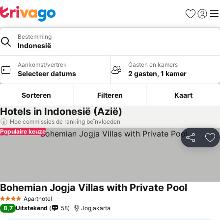
Favorieten
Aanmel
Me
Bestemming
Indonesië
Aankomst/vertrek
Gasten en kamers
Selecteer datums
2 gasten, 1 kamer
Sorteren
Filteren
Kaart
Hotels in Indonesië (Azië)
Hoe commissies de ranking beïnvloeden
Populaire keuze
Delen
To
Bohemian Jogja Villas with Private Pool
Aparthotel
4 Sterren
8,7
Uitstekend
58
Jogjakarta