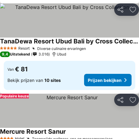
Delen
To
TanaDewa Resort Ubud Bali by Cross Collection
Resort
Diverse culinaire ervaringen
5 Sterren
9,4
Uitstekend
3.016
Ubud
€ 81
Van
Bekijk prijzen van
10 sites
Prijzen bekijken
Populaire keuze
Delen
To
Mercure Resort Sanur
Hotel
Toegewijde wellness-spa en massageservices