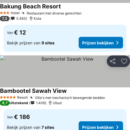
Bakung Beach Resort
Hotel
Restaurant met diverse gerechten
3 Sterren
7,2
5.483
Kuta
€ 12
Van
Bekijk prijzen van
9 sites
Prijzen bekijken
Delen
To
Bambootel Sawah View
Resort
Villa's met mechanisch bewegende bedden
5 Sterren
9,7
Uitstekend
1.406
Ubud
€ 186
Van
Bekijk prijzen van
7 sites
Prijzen bekijken