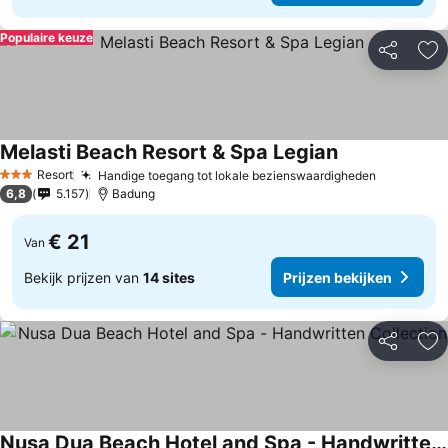
Populaire keuze
Delen
To
Melasti Beach Resort & Spa Legian
Resort
Handige toegang tot lokale bezienswaardigheden
3 Sterren
6,8
5.157
Badung
€ 21
Van
Bekijk prijzen van
14 sites
Prijzen bekijken
Delen
To
Nusa Dua Beach Hotel and Spa - Handwritten Collection