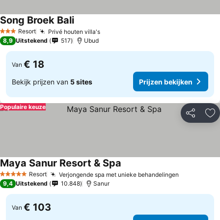
Song Broek Bali
Resort
Privé houten villa's
3 Sterren
8,9
Uitstekend
517
Ubud
€ 18
Van
Bekijk prijzen van
5 sites
Prijzen bekijken
Populaire keuze
Delen
To
Maya Sanur Resort & Spa
Resort
Verjongende spa met unieke behandelingen
5 Sterren
9,4
Uitstekend
10.848
Sanur
€ 103
Van