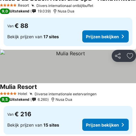
Resort
Divers internationaal ontbijtbuffet
5 Sterren
9,0
Uitstekend
19.039
Nusa Dua
€ 88
Van
Bekijk prijzen van
17 sites
Prijzen bekijken
Delen
To
Mulia Resort
Hotel
Diverse internationale eetervaringen
5 Sterren
9,5
Uitstekend
6.260
Nusa Dua
€ 216
Van
Bekijk prijzen van
15 sites
Prijzen bekijken