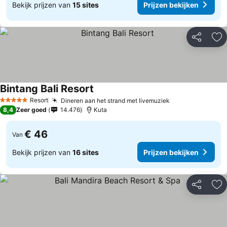
Bekijk prijzen van
15 sites
Prijzen bekijken
Delen
To
Bintang Bali Resort
Resort
Dineren aan het strand met livemuziek
5 Sterren
8,4
Zeer goed
14.476
Kuta
€ 46
Van
Bekijk prijzen van
16 sites
Prijzen bekijken
Delen
To