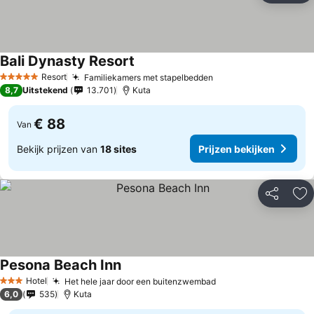
Bali Dynasty Resort
Resort
Familiekamers met stapelbedden
5 Sterren
8,7
Uitstekend
13.701
Kuta
€ 88
Van
Bekijk prijzen van
18 sites
Prijzen bekijken
Delen
To
Pesona Beach Inn
Hotel
Het hele jaar door een buitenzwembad
3 Sterren
6,0
535
Kuta