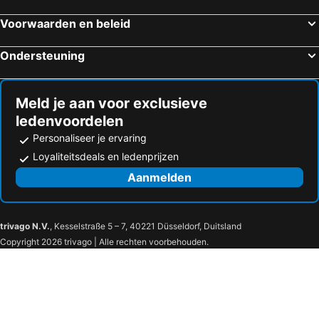
Hotels in Pangandaran
Hotels in Banyuwangi
Voorwaarden en beleid
Hotels in Surakarta
Hotels in Pemuteran
Hotels in Buleleng
Hotels in Magelang
Ondersteuning
Hotels in Gili Meno
Hotels in Praya
Hotels in Tanjung
Hotels in Selong
Meld je aan voor exclusieve
ledenvoordelen
Personaliseer je ervaring
Loyaliteitsdeals en ledenprijzen
Aanmelden
trivago N.V.
, Kesselstraße 5 – 7, 40221 Düsseldorf, Duitsland
Copyright 2026 trivago | Alle rechten voorbehouden.