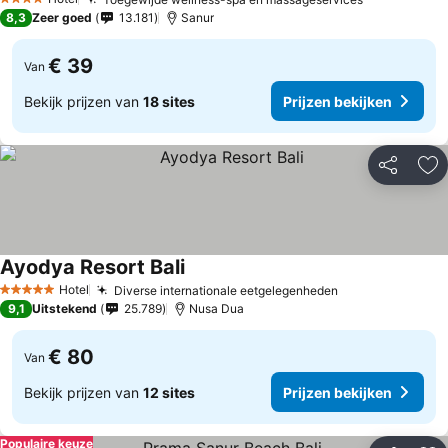
4 Sterren
8,3
Zeer goed
13.181
Sanur
€ 39
Van
Bekijk prijzen van
18 sites
Prijzen bekijken
Delen
To
Ayodya Resort Bali
Hotel
Diverse internationale eetgelegenheden
5 Sterren
9,1
Uitstekend
25.789
Nusa Dua
€ 80
Van
Bekijk prijzen van
12 sites
Prijzen bekijken
Populaire keuze