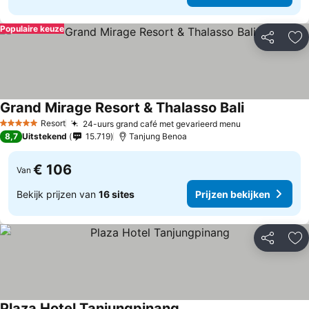
Populaire keuze
Delen
To
Grand Mirage Resort & Thalasso Bali
Resort
24-uurs grand café met gevarieerd menu
5 Sterren
8,7
Uitstekend
15.719
Tanjung Benoa
€ 106
Van
Bekijk prijzen van
16 sites
Prijzen bekijken
Delen
To
Plaza Hotel Tanjungpinang