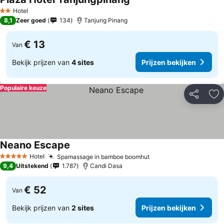
Hotel
2 Sterren
8,1
Zeer goed
134
Tanjung Pinang
€ 13
Van
Bekijk prijzen van
4 sites
Prijzen bekijken
Populaire keuze
Delen
To
Neano Escape
Hotel
Spamassage in bamboe boomhut
5 Sterren
9,4
Uitstekend
1.787
Candi Dasa
€ 52
Van
Bekijk prijzen van
2 sites
Prijzen bekijken