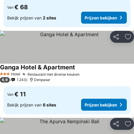
€ 68
Van
Bekijk prijzen van
2 sites
Prijzen bekijken
Delen
To
Ganga Hotel & Apartment
Hotel
Restaurant met diverse keuken
3 Sterren
6,9
1.243
Denpasar
€ 11
Van
Bekijk prijzen van
6 sites
Prijzen bekijken
Delen
To