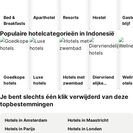
Bed &
Aparthotel
Resorts
Hostel
Gast
Breakfasts
blijf
Populaire hotelcategorieën in Indonesië
Goedkope
Luxe
Hotels met
Diervriend
Well
hotels
hotels
zwembad
elijke
otels
hotels
Je bent slechts één klik verwijderd van deze
topbestemmingen
Hotels in Amsterdam
Hotels in Maastricht
Hotels in Parijs
Hotels in Londen