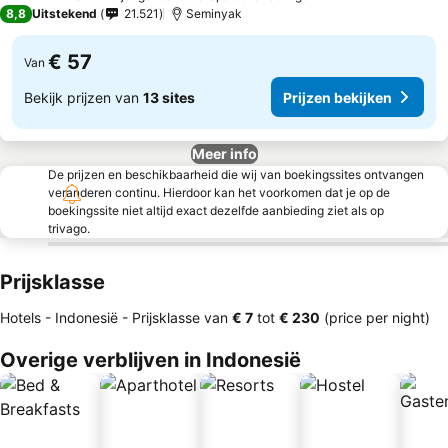
4 Sterren
8,8
Uitstekend
21.521
Seminyak
€ 57
Van
Bekijk prijzen van
13 sites
Prijzen bekijken
Meer info
De prijzen en beschikbaarheid die wij van boekingssites ontvangen
veranderen continu. Hierdoor kan het voorkomen dat je op de
boekingssite niet altijd exact dezelfde aanbieding ziet als op
trivago.
Prijsklasse
Hotels - Indonesië -
Prijsklasse
van
‎€ 7
tot
‎€ 230
(price per night)
Overige verblijven in Indonesië