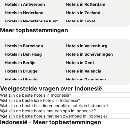
Hotels in Antwerpen
Hotels in Rotterdam
Hotels in Nederland
Hotels in Zeeland
Hotels in Nederlandse kust
Hotels in Texel
Meer topbestemmingen
Hotels in Duitsland
Hotels in Ibiza
Hotels in Barcelona
Hotels in Valkenburg
Hotels in Den Haag
Hotels in Scheveningen
Hotels in Berlijn
Hotels in Gent
Hotels in Brugge
Hotels in Valencia
Hotels in Utrecht
Hotels in Groningen
Veelgestelde vragen over Indonesië
Hotels in Kopenhagen
Hotels in Keulen
Wat zijn de beste hotels in Indonesië?
Hotels in Luxemburg Stad
Hotels in Dusseldorf
Wat zijn de beste luxe hotels in Indonesië?
Hotels in Eindhoven
Hotels in Noordwijk
Wat zijn de beste huisdiervriendelijke hotels in Indonesië?
Wat zijn de beste hotels met een spa in Indonesië?
Hotels in Haarlem
Hotels in Hamburg
Wat zijn de beste hotels met een zwembad in Indonesië?
Indonesië - Meer topbestemmingen
Hotels in Cochem
Hotels in Mallorca
Hotels in Terschelling
Hotels in Spanje