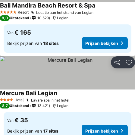
Bali Mandira Beach Resort & Spa
Resort
Locatie aan het strand van Legian
5 Sterren
9,0
Uitstekend
10.529
Legian
€ 165
Van
Bekijk prijzen van
18 sites
Prijzen bekijken
Delen
To
Mercure Bali Legian
Hotel
Lavare spa in het hotel
4 Sterren
8,7
Uitstekend
13.421
Legian
€ 35
Van
Bekijk prijzen van
17 sites
Prijzen bekijken