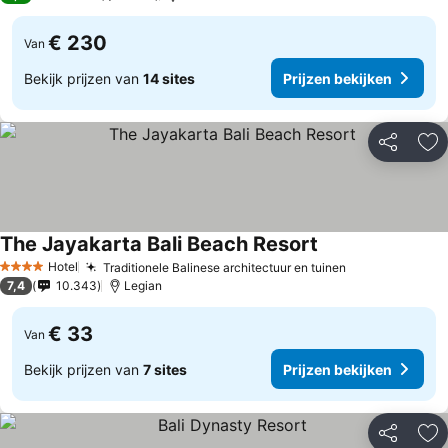
€ 230
Van
Bekijk prijzen van
14 sites
Prijzen bekijken
Delen
To
The Jayakarta Bali Beach Resort
Hotel
Traditionele Balinese architectuur en tuinen
4 Sterren
7,4
10.343
Legian
€ 33
Van
Bekijk prijzen van
7 sites
Prijzen bekijken
Delen
To