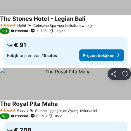
The Stones Hotel - Legian Bali
Hotel
Celestine Spa voor holistisch welzijn
5 Sterren
9,1
Uitstekend
11.785
Legian
€ 91
Van
Bekijk prijzen van
15 sites
Prijzen bekijken
Delen
To
The Royal Pita Maha
Resort
Serene ligging in de Ayung-riviervallei
5 Sterren
9,3
Uitstekend
6.270
Ubud
€ 208
Van