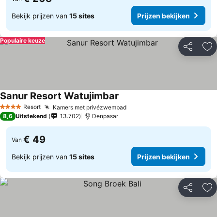
Bekijk prijzen van
15 sites
Prijzen bekijken
Populaire keuze
Delen
To
Sanur Resort Watujimbar
Resort
Kamers met privézwembad
4 Sterren
8,6
Uitstekend
13.702
Denpasar
€ 49
Van
Bekijk prijzen van
15 sites
Prijzen bekijken
Delen
To