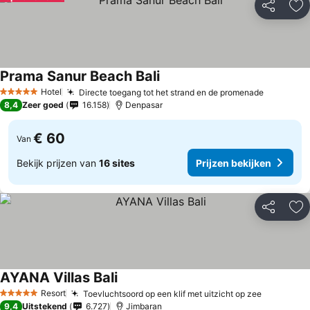
Delen
To
Prama Sanur Beach Bali
Hotel
Directe toegang tot het strand en de promenade
5 Sterren
8,4
Zeer goed
16.158
Denpasar
€ 60
Van
Bekijk prijzen van
16 sites
Prijzen bekijken
Delen
To
AYANA Villas Bali
Resort
Toevluchtsoord op een klif met uitzicht op zee
5 Sterren
9,4
Uitstekend
6.727
Jimbaran