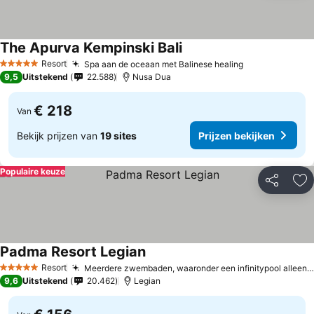
The Apurva Kempinski Bali
Resort
Spa aan de oceaan met Balinese healing
5 Sterren
9,5
Uitstekend
22.588
Nusa Dua
€ 218
Van
Bekijk prijzen van
19 sites
Prijzen bekijken
Populaire keuze
Delen
To
Padma Resort Legian
Resort
Meerdere zwembaden, waaronder een infinitypool alleen voor volwassenen
5 Sterren
9,6
Uitstekend
20.462
Legian