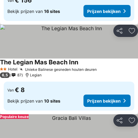
€ 156
Van
Bekijk prijzen van
16 sites
Prijzen bekijken
Delen
To
The Legian Mas Beach Inn
Hotel
Unieke Balinese gesneden houten deuren
2 Sterren
6,5
87
Legian
€ 8
Van
Bekijk prijzen van
10 sites
Prijzen bekijken
Populaire keuze
Delen
To