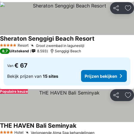
Delen
To
Sheraton Senggigi Beach Resort
Resort
Groot zwembad in lagunestijl
5 Sterren
8,7
Uitstekend
8.593
Senggigi Beach
€ 67
Van
Bekijk prijzen van
15 sites
Prijzen bekijken
Populaire keuze
Delen
To
THE HAVEN Bali Seminyak
Hotel
Verjongende Atma Spa behandelingen