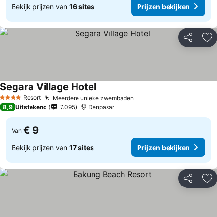
Bekijk prijzen van
16 sites
Prijzen bekijken
Delen
To
Segara Village Hotel
Resort
Meerdere unieke zwembaden
4 Sterren
8,9
Uitstekend
7.095
Denpasar
€ 9
Van
Bekijk prijzen van
17 sites
Prijzen bekijken
Delen
To