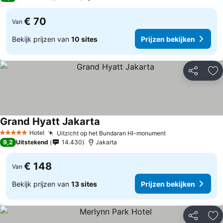
€ 70
Van
Bekijk prijzen van
10 sites
Prijzen bekijken
Delen
To
Grand Hyatt Jakarta
Prijzen bekijken
Hotel
Uitzicht op het Bundaran HI-monument
Prijzen bekijke
5 Sterren
9,2
Uitstekend
14.430
Jakarta
€ 148
Van
Bekijk prijzen van
13 sites
Prijzen bekijken
Delen
To