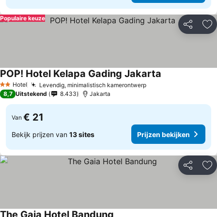
Populaire keuze
Delen
To
POP! Hotel Kelapa Gading Jakarta
Prijzen bekijke
Hotel
Levendig, minimalistisch kamerontwerp
Prijzen bekijken
2 Sterren
8,7
Uitstekend
8.433
Jakarta
€ 21
Van
Bekijk prijzen van
13 sites
Prijzen bekijken
Delen
To
The Gaia Hotel Bandung