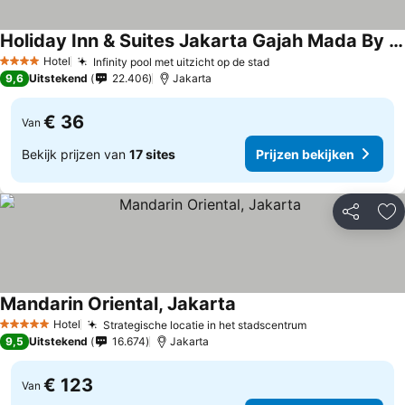
Holiday Inn & Suites Jakarta Gajah Mada By Ihg
Prijzen bekijken
Hotel
Infinity pool met uitzicht op de stad
Prijzen bekijken
4 Sterren
9,6
Uitstekend
22.406
Jakarta
€ 36
Van
Bekijk prijzen van
17 sites
Prijzen bekijken
Delen
To
Mandarin Oriental, Jakarta
Prijzen bekijken
Hotel
Strategische locatie in het stadscentrum
Prijzen bekijk
5 Sterren
9,5
Uitstekend
16.674
Jakarta
€ 123
Van