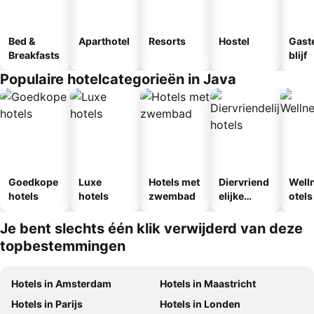
Bed &
Aparthotel
Resorts
Hostel
Gast
Breakfasts
blijf
Populaire hotelcategorieën in Java
Goedkope
Luxe
Hotels met
Diervriend
Well
hotels
hotels
zwembad
elijke
otels
hotels
Je bent slechts één klik verwijderd van deze
topbestemmingen
Hotels in Amsterdam
Hotels in Maastricht
Hotels in Parijs
Hotels in Londen