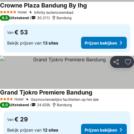
Crowne Plaza Bandung By Ihg
Prijzen bekijken
Hotel
Infinity buitenzwembad
Prijzen bekijken
5 Sterren
9,5
Uitstekend
30.211
Bandung
€ 53
Van
Bekijk prijzen van
13 sites
Prijzen bekijken
Delen
To
Grand Tjokro Premiere Bandung
Prijzen bekijken
Hotel
Gezinsvriendelijke faciliteiten op het dak
Prijzen bekijke
4 Sterren
9,0
Uitstekend
24.629
Bandung
€ 29
Van
Bekijk prijzen van
12 sites
Prijzen bekijken