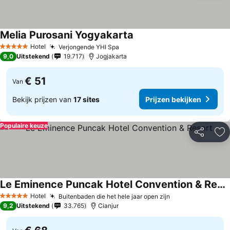
Melia Purosani Yogyakarta
Prijzen bekijken
Hotel
Verjongende YHI Spa
Prijzen bekijken
5 Sterren
9,0
Uitstekend
19.717
Jogjakarta
€ 51
Van
Bekijk prijzen van
17 sites
Prijzen bekijken
Populaire keuze
Delen
To
Le Eminence Puncak Hotel Convention & Resort
Prijzen bekijken
Hotel
Buitenbaden die het hele jaar open zijn
Prijzen bekijke
5 Sterren
9,2
Uitstekend
33.765
Cianjur