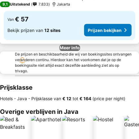
5 Sterren
9,1
Uitstekend
7.833
Jakarta
€ 57
Van
Bekijk prijzen van
12 sites
Prijzen bekijken
Meer info
De prijzen en beschikbaarheid die wij van boekingssites ontvangen
veranderen continu. Hierdoor kan het voorkomen dat je op de
boekingssite niet altijd exact dezelfde aanbieding ziet als op
trivago.
Prijsklasse
Hotels - Java -
Prijsklasse
van
‎€ 12
tot
‎€ 164
(price per night)
Overige verblijven in Java