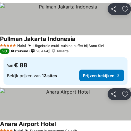
Delen
To
Pullman Jakarta Indonesia
Prijzen bekijken
Hotel
Uitgebreid multi-cuisine buffet bij Sana Sini
Prijzen beki
5 Sterren
9,1
Uitstekend
28.444
Jakarta
€ 88
Van
Bekijk prijzen van
13 sites
Prijzen bekijken
Delen
To
Anara Airport Hotel
Prijzen bekijken
Hotel
Dineren in restaurant Selasih