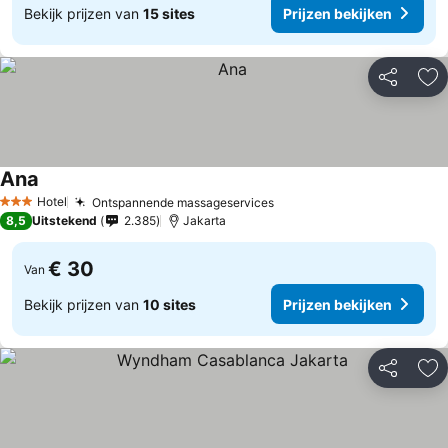
Bekijk prijzen van
15 sites
Prijzen bekijken
Delen
To
Ana
Prijzen bekijken
Hotel
Ontspannende massageservices
Prijzen bekijken
3 Sterren
8,5
Uitstekend
2.385
Jakarta
€ 30
Van
Bekijk prijzen van
10 sites
Prijzen bekijken
Delen
To