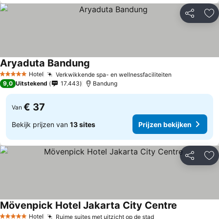
Delen
To
Aryaduta Bandung
Prijzen bekijken
Hotel
Verkwikkende spa- en wellnessfaciliteiten
Prijzen bekij
5 Sterren
9,0
Uitstekend
17.443
Bandung
€ 37
Van
Bekijk prijzen van
13 sites
Prijzen bekijken
Delen
To
Mövenpick Hotel Jakarta City Centre
Prijzen bek
Hotel
Ruime suites met uitzicht op de stad
Prijzen bekijken