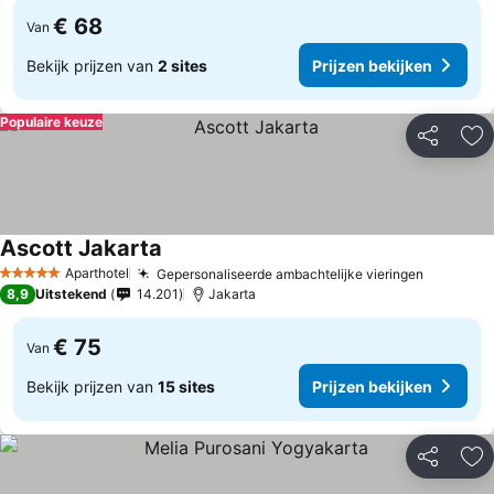
€ 68
Van
Bekijk prijzen van
2 sites
Prijzen bekijken
Populaire keuze
Delen
To
Ascott Jakarta
Prijzen bekijken
Aparthotel
Gepersonaliseerde ambachtelijke vieringen
Prijzen 
5 Sterren
8,9
Uitstekend
14.201
Jakarta
€ 75
Van
Bekijk prijzen van
15 sites
Prijzen bekijken
Delen
To