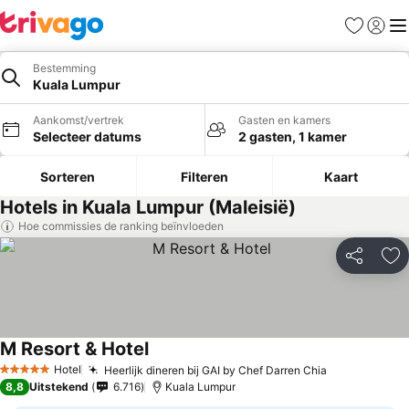
Favorieten
Aanmel
Me
Bestemming
Kuala Lumpur
Aankomst/vertrek
Gasten en kamers
Selecteer datums
2 gasten, 1 kamer
Sorteren
Filteren
Kaart
Hotels in Kuala Lumpur (Maleisië)
Hoe commissies de ranking beïnvloeden
Delen
To
M Resort & Hotel
Hotel
Heerlijk dineren bij GAI by Chef Darren Chia
5 Sterren
8,8
Uitstekend
6.716
Kuala Lumpur