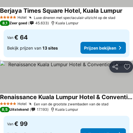
Berjaya Times Square Hotel, Kuala Lumpur
Hotel
Luxe dineren met spectaculair uitzicht op de stad
5 Sterren
8,1
Zeer goed
45.633
Kuala Lumpur
€ 64
Van
Bekijk prijzen van
13 sites
Prijzen bekijken
Delen
To
Renaissance Kuala Lumpur Hotel & Convention Centre
Hotel
Een van de grootste zwembaden van de stad
5 Sterren
8,5
Uitstekend
17.193
Kuala Lumpur
€ 99
Van