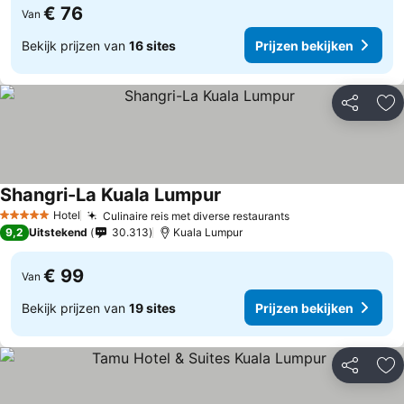
€ 76
Van
Bekijk prijzen van
16 sites
Prijzen bekijken
Delen
To
Shangri-La Kuala Lumpur
Hotel
Culinaire reis met diverse restaurants
5 Sterren
9,2
Uitstekend
30.313
Kuala Lumpur
€ 99
Van
Bekijk prijzen van
19 sites
Prijzen bekijken
Delen
To