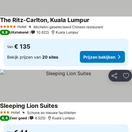
The Ritz-Carlton, Kuala Lumpur
Hotel
Michelin-geselecteerd Chinees restaurant
5 Sterren
8,8
Uitstekend
10.622
Kuala Lumpur
€ 135
Van
Bekijk prijzen van
20 sites
Prijzen bekijken
Delen
To
Sleeping Lion Suites
Hotel
Schone en nieuwe faciliteiten
3 Sterren
8,4
Zeer goed
6.525
Kuala Lumpur