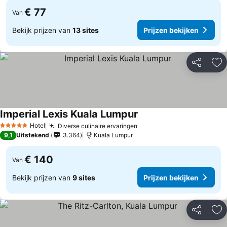
€ 77
Van
Bekijk prijzen van
13 sites
Prijzen bekijken
Delen
To
Imperial Lexis Kuala Lumpur
Hotel
Diverse culinaire ervaringen
5 Sterren
9,1
Uitstekend
3.364
Kuala Lumpur
€ 140
Van
Bekijk prijzen van
9 sites
Prijzen bekijken
Delen
To