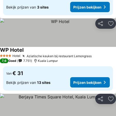
Bekijk prijzen van
3 sites
Prijzen bekijken
Delen
To
WP Hotel
Hotel
Aziatische keuken bij restaurant Lemongrass
4 Sterren
7,6
Goed
7.751
Kuala Lumpur
€ 31
Van
Bekijk prijzen van
13 sites
Prijzen bekijken
Delen
To