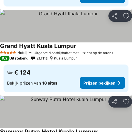
Delen
To
Grand Hyatt Kuala Lumpur
Hotel
Uitgebreid ontbijtbuffet met uitzicht op de torens
5 Sterren
9,2
Uitstekend
21.111
Kuala Lumpur
€ 124
Van
Bekijk prijzen van
18 sites
Prijzen bekijken
Delen
To
Sunway Putra Hotel Kuala Lumpur