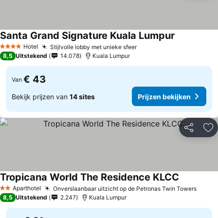
Santa Grand Signature Kuala Lumpur
Hotel
Stijlvolle lobby met unieke sfeer
4 Sterren
8,5
Uitstekend
14.078
Kuala Lumpur
€ 43
Van
Bekijk prijzen van
14 sites
Prijzen bekijken
Delen
To
Tropicana World The Residence KLCC
Aparthotel
Onverslaanbaar uitzicht op de Petronas Twin Towers
2 Sterren
8,5
Uitstekend
2.247
Kuala Lumpur