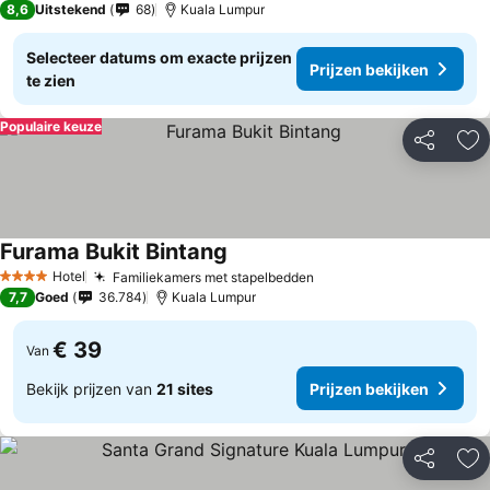
8,6
Uitstekend
68
Kuala Lumpur
Selecteer datums om exacte prijzen
Prijzen bekijken
te zien
Populaire keuze
Delen
To
Furama Bukit Bintang
Hotel
Familiekamers met stapelbedden
4 Sterren
7,7
Goed
36.784
Kuala Lumpur
€ 39
Van
Bekijk prijzen van
21 sites
Prijzen bekijken
Delen
To