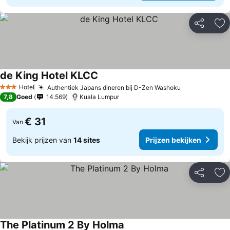
Delen
To
de King Hotel KLCC
Hotel
Authentiek Japans dineren bij D-Zen Washoku
3 Sterren
7,8
Goed
14.569
Kuala Lumpur
€ 31
Van
Bekijk prijzen van
14 sites
Prijzen bekijken
Delen
To
The Platinum 2 By Holma