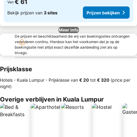
€ 61
Van
Bekijk prijzen van
3 sites
Prijzen bekijken
Meer info
De prijzen en beschikbaarheid die wij van boekingssites ontvangen
veranderen continu. Hierdoor kan het voorkomen dat je op de
boekingssite niet altijd exact dezelfde aanbieding ziet als op
trivago.
Prijsklasse
Hotels - Kuala Lumpur -
Prijsklasse
van
‎€ 20
tot
‎€ 320
(price per
night)
Overige verblijven in Kuala Lumpur