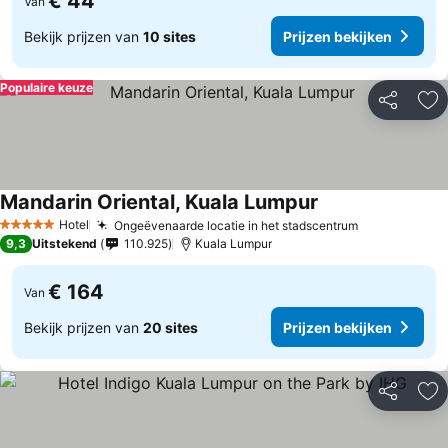
€ 44
Van
Bekijk prijzen van
10 sites
Prijzen bekijken
Populaire keuze
Delen
To
Mandarin Oriental, Kuala Lumpur
Hotel
Ongeëvenaarde locatie in het stadscentrum
5 Sterren
9,3
Uitstekend
110.925
Kuala Lumpur
€ 164
Van
Bekijk prijzen van
20 sites
Prijzen bekijken
Delen
To