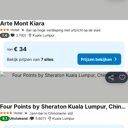
Arte Mont Kiara
Hotel
Bar op hoge verdieping met uitzicht op de stad
3 Sterren
7,4
2.792
Kuala Lumpur
€ 34
Van
Bekijk prijzen van
7 sites
Prijzen bekijken
Delen
To
Four Points by Sheraton Kuala Lumpur, Chinatown
Hotel
Jann bar in Chinoiserie-stijl
4 Sterren
9,1
Uitstekend
5.607
Kuala Lumpur