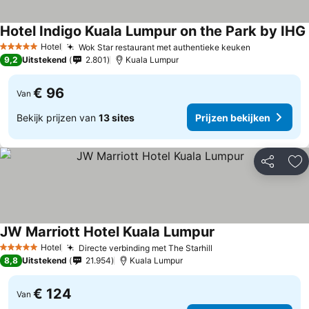
Hotel Indigo Kuala Lumpur on the Park by IHG
Hotel
Wok Star restaurant met authentieke keuken
5 Sterren
9,2
Uitstekend
2.801
Kuala Lumpur
€ 96
Van
Bekijk prijzen van
13 sites
Prijzen bekijken
Delen
To
JW Marriott Hotel Kuala Lumpur
Hotel
Directe verbinding met The Starhill
5 Sterren
8,8
Uitstekend
21.954
Kuala Lumpur
€ 124
Van