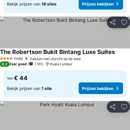
Bekijk prijzen van
16 sites
Prijzen bekijken
Delen
To
The Robertson Bukit Bintang Luxe Suites
Hotel
Daktuin met uitzicht op de stad
4 Sterren
8,2
Zeer goed
1.161
Kuala Lumpur
€ 44
Van
Bekijk prijzen van
1 site
Prijzen bekijken
Delen
To