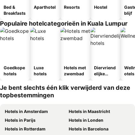
Bed &
Aparthotel
Resorts
Hostel
Gast
Breakfasts
blijf
Populaire hotelcategorieën in Kuala Lumpur
Goedkope
Luxe
Hotels met
Diervriend
Well
hotels
hotels
zwembad
elijke
otels
hotels
Je bent slechts één klik verwijderd van deze
topbestemmingen
Hotels in Amsterdam
Hotels in Maastricht
Hotels in Parijs
Hotels in Londen
Hotels in Rotterdam
Hotels in Barcelona