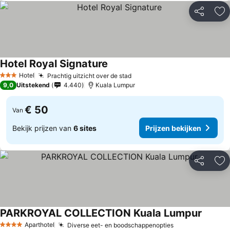
Delen
To
Hotel Royal Signature
Hotel
Prachtig uitzicht over de stad
3 Sterren
9,0
Uitstekend
4.440
Kuala Lumpur
€ 50
Van
Bekijk prijzen van
6 sites
Prijzen bekijken
Delen
To
PARKROYAL COLLECTION Kuala Lumpur
Aparthotel
Diverse eet- en boodschappenopties
4 Sterren