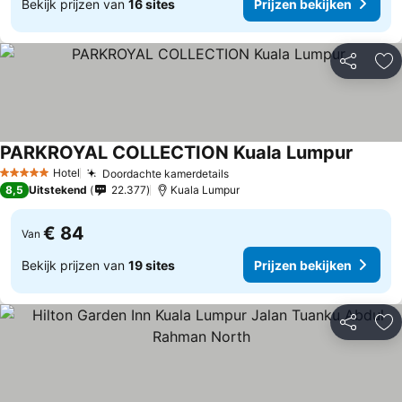
Bekijk prijzen van
16 sites
Prijzen bekijken
Delen
To
PARKROYAL COLLECTION Kuala Lumpur
Hotel
Doordachte kamerdetails
5 Sterren
8,5
Uitstekend
22.377
Kuala Lumpur
€ 84
Van
Bekijk prijzen van
19 sites
Prijzen bekijken
Delen
To