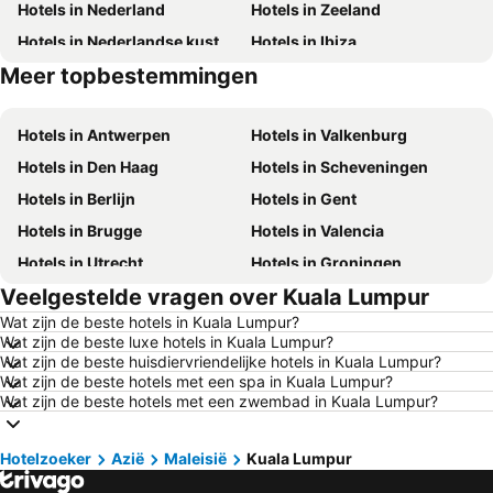
Hotels in Nederland
Hotels in Zeeland
Hotels in Nederlandse kust
Hotels in Ibiza
Meer topbestemmingen
Hotels in Mallorca
Hotels in Spanje
Hotels in Antwerpen
Hotels in Valkenburg
Hotels in Den Haag
Hotels in Scheveningen
Hotels in Berlijn
Hotels in Gent
Hotels in Brugge
Hotels in Valencia
Hotels in Utrecht
Hotels in Groningen
Veelgestelde vragen over Kuala Lumpur
Hotels in Kopenhagen
Hotels in Keulen
Wat zijn de beste hotels in Kuala Lumpur?
Hotels in Luxemburg Stad
Hotels in Dusseldorf
Wat zijn de beste luxe hotels in Kuala Lumpur?
Hotels in Eindhoven
Hotels in Noordwijk
Wat zijn de beste huisdiervriendelijke hotels in Kuala Lumpur?
Wat zijn de beste hotels met een spa in Kuala Lumpur?
Hotels in Haarlem
Hotels in Hamburg
Wat zijn de beste hotels met een zwembad in Kuala Lumpur?
Hotels in Cochem
Hotels in Texel
Hotels in Duitsland
Hotels in Terschelling
Hotelzoeker
Azië
Maleisië
Kuala Lumpur
Hotels in Noord-Holland
Hotels in Ameland