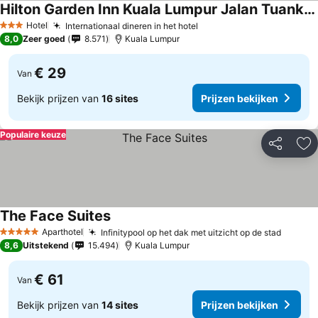
Hilton Garden Inn Kuala Lumpur Jalan Tuanku Abdul Rahman North
Hotel
Internationaal dineren in het hotel
3 Sterren
8,0
Zeer goed
8.571
Kuala Lumpur
€ 29
Van
Bekijk prijzen van
16 sites
Prijzen bekijken
Populaire keuze
Delen
To
The Face Suites
Aparthotel
Infinitypool op het dak met uitzicht op de stad
5 Sterren
8,6
Uitstekend
15.494
Kuala Lumpur
€ 61
Van
Bekijk prijzen van
14 sites
Prijzen bekijken