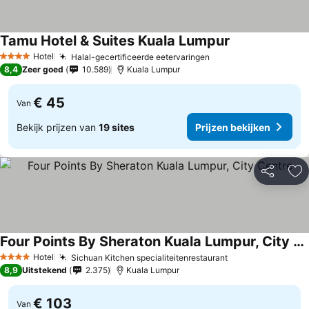
Tamu Hotel & Suites Kuala Lumpur
Hotel
Halal-gecertificeerde eetervaringen
4 Sterren
8,4
Zeer goed
10.589
Kuala Lumpur
€ 45
Van
Bekijk prijzen van
19 sites
Prijzen bekijken
Delen
To
Four Points By Sheraton Kuala Lumpur, City Centre
Hotel
Sichuan Kitchen specialiteitenrestaurant
4 Sterren
8,9
Uitstekend
2.375
Kuala Lumpur
€ 103
Van