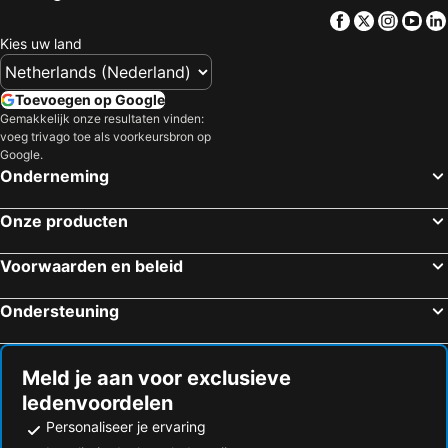
Facebook
Twitter
Insta
Yo
Hotels in Limburg
Hotels in Friesland
Kies uw land
Hotels in Luxemburg
Hotels in Frankrijk
Hotels in België
Hotels in Oostenrijk
Toevoegen op Google
Hotels in Gardameer
Hotels in Curacao
Gemakkelijk onze resultaten vinden:
voeg trivago toe als voorkeursbron op
Hotels in Belgische kust
Hotels in Italië
Google.
Hotels in Veluwe
Hotels in Den Bosch
Onderneming
Hotels in Noord-Brabant
Hotels in Gelderland
Onze producten
Voorwaarden en beleid
Ondersteuning
Meld je aan voor exclusieve
ledenvoordelen
Personaliseer je ervaring