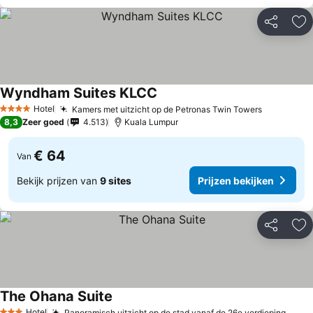
Delen
To
Wyndham Suites KLCC
Hotel
Kamers met uitzicht op de Petronas Twin Towers
4 Sterren
8,3
Zeer goed
4.513
Kuala Lumpur
€ 64
Van
Bekijk prijzen van
9 sites
Prijzen bekijken
Delen
To
The Ohana Suite
Hotel
Panoramisch uitzicht op de stad vanaf de 26e verdieping