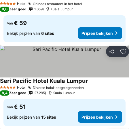
Hotel
Chinees restaurant in het hotel
5 Sterren
8,0
Zeer goed
1.659
Kuala Lumpur
€ 59
Van
Bekijk prijzen van
6 sites
Prijzen bekijken
Delen
To
Seri Pacific Hotel Kuala Lumpur
Hotel
Diverse halal-eetgelegenheden
5 Sterren
8,4
Zeer goed
27.295
Kuala Lumpur
€ 51
Van
Bekijk prijzen van
15 sites
Prijzen bekijken