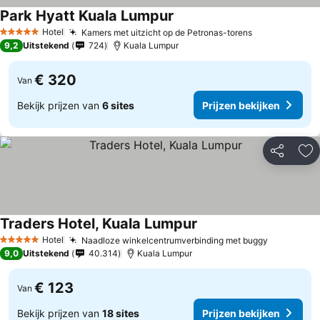
Park Hyatt Kuala Lumpur
Hotel
Kamers met uitzicht op de Petronas-torens
5 Sterren
9,2
Uitstekend
724
Kuala Lumpur
€ 320
Van
Bekijk prijzen van
6 sites
Prijzen bekijken
Delen
To
Traders Hotel, Kuala Lumpur
Hotel
Naadloze winkelcentrumverbinding met buggy
5 Sterren
9,0
Uitstekend
40.314
Kuala Lumpur
€ 123
Van
Bekijk prijzen van
18 sites
Prijzen bekijken