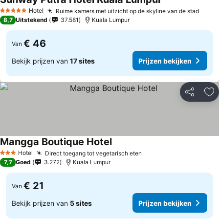
Hotel
Ruime kamers met uitzicht op de skyline van de stad
5 Sterren
8,7
Uitstekend
37.581
Kuala Lumpur
€ 46
Van
Bekijk prijzen van
17 sites
Prijzen bekijken
Delen
To
Mangga Boutique Hotel
Hotel
Direct toegang tot vegetarisch eten
3 Sterren
7,7
Goed
3.272
Kuala Lumpur
€ 21
Van
Bekijk prijzen van
5 sites
Prijzen bekijken