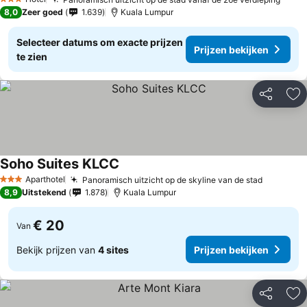
3 Sterren
8,0
Zeer goed
1.639
Kuala Lumpur
Selecteer datums om exacte prijzen
Prijzen bekijken
te zien
Delen
To
Soho Suites KLCC
Aparthotel
Panoramisch uitzicht op de skyline van de stad
3 Sterren
8,9
Uitstekend
1.878
Kuala Lumpur
€ 20
Van
Bekijk prijzen van
4 sites
Prijzen bekijken
Delen
To