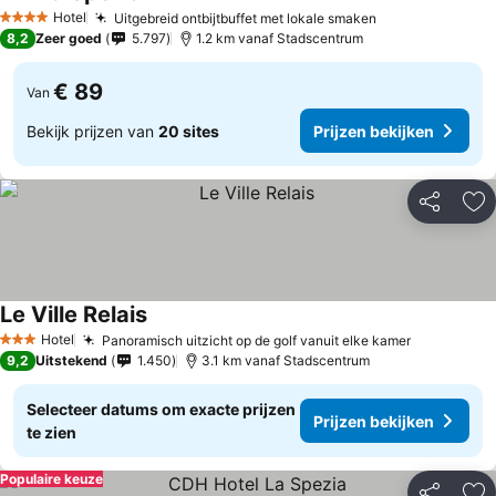
Hotel
Uitgebreid ontbijtbuffet met lokale smaken
4 Sterren
8,2
Zeer goed
5.797
1.2 km vanaf Stadscentrum
€ 89
Van
Bekijk prijzen van
20 sites
Prijzen bekijken
Delen
To
Le Ville Relais
Hotel
Panoramisch uitzicht op de golf vanuit elke kamer
3 Sterren
9,2
Uitstekend
1.450
3.1 km vanaf Stadscentrum
Selecteer datums om exacte prijzen
Prijzen bekijken
te zien
Populaire keuze