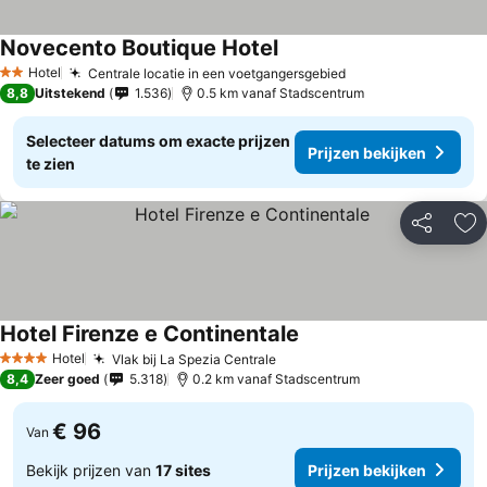
Novecento Boutique Hotel
Hotel
Centrale locatie in een voetgangersgebied
2 Sterren
8,8
Uitstekend
1.536
0.5 km vanaf Stadscentrum
Selecteer datums om exacte prijzen
Prijzen bekijken
te zien
Delen
To
Hotel Firenze e Continentale
Hotel
Vlak bij La Spezia Centrale
4 Sterren
8,4
Zeer goed
5.318
0.2 km vanaf Stadscentrum
€ 96
Van
Bekijk prijzen van
17 sites
Prijzen bekijken