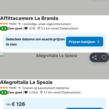
Affittacamere La Branda
Hotel
Levendige, uniek ingerichte kamers
3 Sterren
8,4
Zeer goed
376
0.2 km vanaf Stadscentrum
Selecteer datums om exacte prijzen
Prijzen bekijken
te zien
Delen
To
AllegroItalia La Spezia
Hotel
Dineren op panoramisch dakterras
3 Sterren
8,4
Zeer goed
2.054
1.0 km vanaf Stadscentrum
€ 126
Van