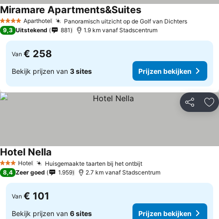
Miramare Apartments&Suites
Aparthotel
Panoramisch uitzicht op de Golf van Dichters
4 Sterren
9,3
Uitstekend
881
1.9 km vanaf Stadscentrum
€ 258
Van
Bekijk prijzen van
3 sites
Prijzen bekijken
Delen
To
Hotel Nella
Hotel
Huisgemaakte taarten bij het ontbijt
3 Sterren
8,4
Zeer goed
1.959
2.7 km vanaf Stadscentrum
€ 101
Van
Bekijk prijzen van
6 sites
Prijzen bekijken