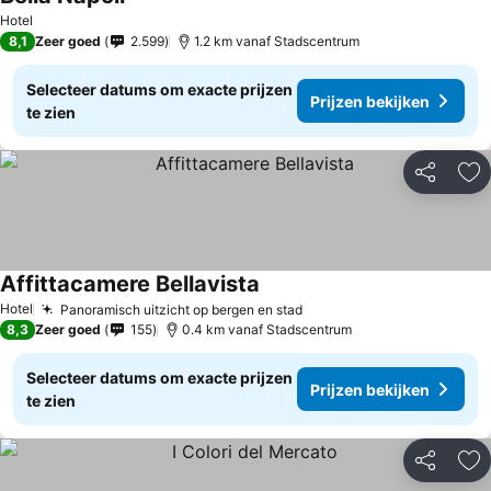
Hotel
8,1
Zeer goed
2.599
1.2 km vanaf Stadscentrum
Selecteer datums om exacte prijzen
Prijzen bekijken
te zien
Delen
To
Affittacamere Bellavista
Hotel
Panoramisch uitzicht op bergen en stad
8,3
Zeer goed
155
0.4 km vanaf Stadscentrum
Selecteer datums om exacte prijzen
Prijzen bekijken
te zien
Delen
To