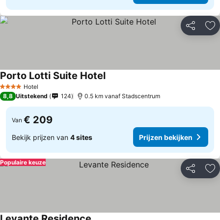
Delen
To
Porto Lotti Suite Hotel
Hotel
4 Sterren
8,8
Uitstekend
124
0.5 km vanaf Stadscentrum
€ 209
Van
Bekijk prijzen van
4 sites
Prijzen bekijken
Populaire keuze
Delen
To
Levante Residence