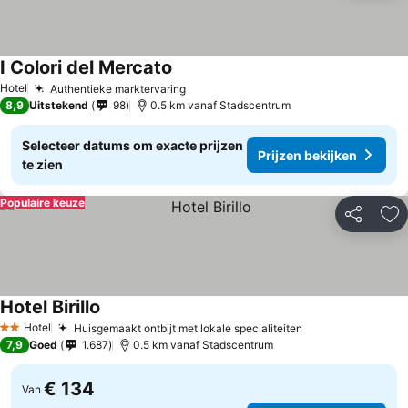
I Colori del Mercato
Hotel
Authentieke marktervaring
8,9
Uitstekend
98
0.5 km vanaf Stadscentrum
Selecteer datums om exacte prijzen
Prijzen bekijken
te zien
Populaire keuze
Delen
To
Hotel Birillo
Hotel
Huisgemaakt ontbijt met lokale specialiteiten
2 Sterren
7,9
Goed
1.687
0.5 km vanaf Stadscentrum
€ 134
Van