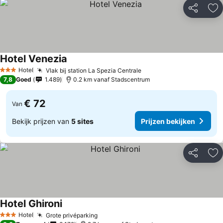
Delen
To
Hotel Venezia
Hotel
Vlak bij station La Spezia Centrale
3 Sterren
7,8
Goed
1.489
0.2 km vanaf Stadscentrum
€ 72
Van
Bekijk prijzen van
5 sites
Prijzen bekijken
Delen
To
Hotel Ghironi
Hotel
Grote privéparking
3 Sterren