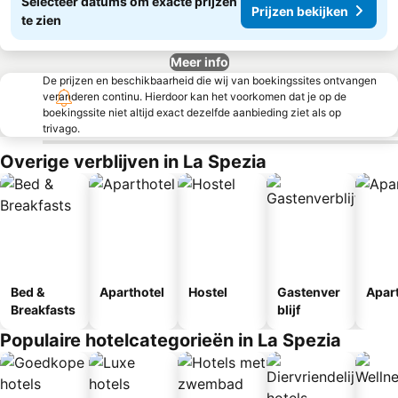
Selecteer datums om exacte prijzen
Prijzen bekijken
te zien
Meer info
De prijzen en beschikbaarheid die wij van boekingssites ontvangen
veranderen continu. Hierdoor kan het voorkomen dat je op de
boekingssite niet altijd exact dezelfde aanbieding ziet als op
trivago.
Overige verblijven in La Spezia
Bed &
Aparthotel
Hostel
Gastenver
Apar
Breakfasts
blijf
Populaire hotelcategorieën in La Spezia