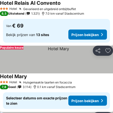
Hotel Relais Al Convento
Hotel
Gevarieerd en uitgebreid ontbijtbuffet
3 Sterren
8,5
Uitstekend
1.321
7.0 km vanaf Stadscentrum
€ 69
Van
Bekijk prijzen van
13 sites
Prijzen bekijken
Populaire keuze
Delen
To
Hotel Mary
Hotel
Huisgemaakte taarten en focaccia
3 Sterren
7,8
Goed
3.114
0.1 km vanaf Stadscentrum
Selecteer datums om exacte prijzen
Prijzen bekijken
te zien