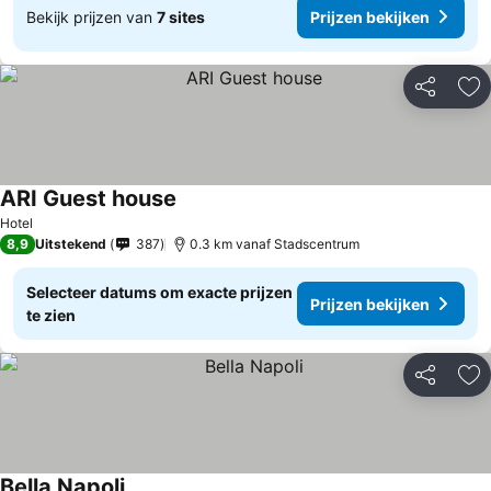
Bekijk prijzen van
7 sites
Prijzen bekijken
Delen
To
ARI Guest house
Hotel
8,9
Uitstekend
387
0.3 km vanaf Stadscentrum
Selecteer datums om exacte prijzen
Prijzen bekijken
te zien
Delen
To
Bella Napoli