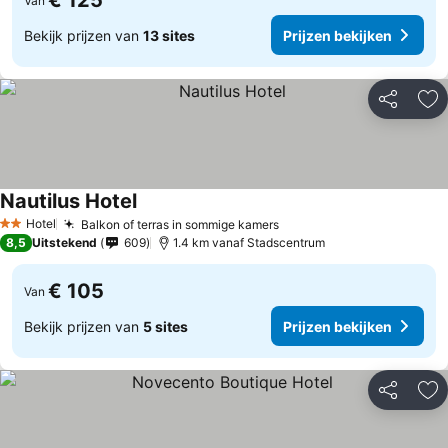
€ 125
Van
Bekijk prijzen van
13 sites
Prijzen bekijken
Delen
To
Nautilus Hotel
Hotel
Balkon of terras in sommige kamers
2 Sterren
8,5
Uitstekend
609
1.4 km vanaf Stadscentrum
€ 105
Van
Bekijk prijzen van
5 sites
Prijzen bekijken
Delen
To