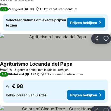
Hotel
8,2
Zeer goed
76
1.8 km vanaf Stadscentrum
Selecteer datums om exacte prijzen
Prijzen bekijken
te zien
Delen
To
Agriturismo Locanda del Papa
Hotel
Uitgebreid ontbijt met lokale lekkernijen
9,4
Uitstekend
1.242
2.9 km vanaf Stadscentrum
€ 98
Van
Bekijk prijzen van
6 sites
Prijzen bekijken