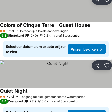
Delen
To
Colors of Cinque Terre - Guest House
Hotel
Persoonlijke lokale aanbevelingen
2 Sterren
9,3
Uitstekend
340
0.2 km vanaf Stadscentrum
Selecteer datums om exacte prijzen
Prijzen bekijken
te zien
Delen
To
Quiet Night
Hotel
Toegang tot niet-gemotoriseerde watersporten
2 Sterren
8,4
Zeer goed
731
0.6 km vanaf Stadscentrum