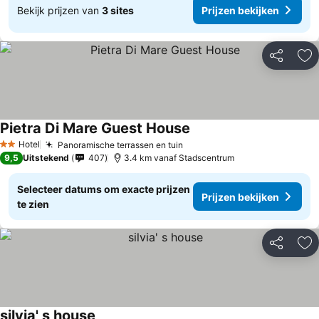
Bekijk prijzen van
3 sites
Prijzen bekijken
Delen
To
Pietra Di Mare Guest House
Hotel
Panoramische terrassen en tuin
2 Sterren
9,5
Uitstekend
407
3.4 km vanaf Stadscentrum
Selecteer datums om exacte prijzen
Prijzen bekijken
te zien
Delen
To
silvia' s house