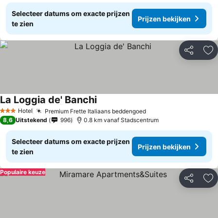
Selecteer datums om exacte prijzen
Prijzen bekijken
te zien
Delen
To
La Loggia de' Banchi
Hotel
Premium Frette Italiaans beddengoed
3 Sterren
8,6
Uitstekend
996
0.8 km vanaf Stadscentrum
Selecteer datums om exacte prijzen
Prijzen bekijken
te zien
Populaire keuze
Delen
To