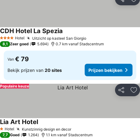
Delen
To
CDH Hotel La Spezia
Hotel
Uitzicht op kasteel San Giorgio
4 Sterren
8,1
Zeer goed
5.694
0.7 km vanaf Stadscentrum
€ 79
Van
Bekijk prijzen van
20 sites
Prijzen bekijken
Populaire keuze
Delen
To
Lia Art Hotel
Hotel
Kunstzinnig design en decor
1 Sterren
7,7
Goed
1.264
1.1 km vanaf Stadscentrum