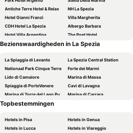
Park Hotel Argento
Stella Della Marina
Antiche Terre Hotel & Relax
NH La Spezia
Hotel Gianni Franzi
Villa Margherita
CDH Hotel La Spezia
Albergo Barbara
Hotel Villa Argentina
The Poet Hotel
Bezienswaardigheden in La Spezia
Hotel Della Baia
Porto Lotti Suite Hotel
Doria Park Hotel
Hotel Porto Roca
La Spiaggia di Levanto
La Spezia Central Station
Hotel Al Terra di Mare
Hotel Firenze e Continentale
Nationaal Park Cinque Terre
Forte dei Marmi
Hotel San Terenzo
Locanda Dell'Angelo
Lido di Camaiore
Marina di Massa
Le Ville Relais
Hotel Mary
Spiaggia di PortoVenere
Cavi di Lavagna
Santa Caterina Park Hotel
Hotel Shelley e delle Palme, BW Signature Collection
Marina di Torre del Lago Puccini
Marina di Carrara
Hotel Ghironi
Cristallo Park Hotel
Topbestemmingen
Pietrasanta
Borgo di Tellaro
Hotel Nazionale
Hotel Venezia
San Terenzo
Consorzio Marittimo Turistico - 5 terre - Golfo dei Poeti
Hotel Corallo
Ca' D'Andrean
Hotels in Pisa
Hotels in Genua
Baia del Silenzio
Fegina beach
Hotel Carla
Albergo Serena
Hotels in Lucca
Hotels in Viareggio
San Terenzo
La Stazione Ferroviaria
Hotel Dora
Albergo Teatro