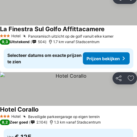
Delen
To
La Finestra Sul Golfo Affittacamere
Hotel
Panoramisch uitzicht op de golf vanuit elke kamer
3 Sterren
9,3
Uitstekend
504
1.7 km vanaf Stadscentrum
Selecteer datums om exacte prijzen
Prijzen bekijken
te zien
Delen
To
Hotel Corallo
Hotel
Beveiligde parkeergarage op eigen terrein
3 Sterren
8,2
Zeer goed
2.104
1.3 km vanaf Stadscentrum