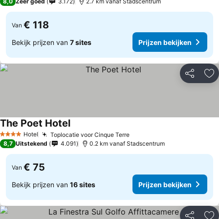
8,0
Zeer goed
3.172
2.7 km vanaf Stadscentrum
€ 118
Van
Bekijk prijzen van
7 sites
Prijzen bekijken
Delen
To
The Poet Hotel
Hotel
Toplocatie voor Cinque Terre
4 Sterren
8,7
Uitstekend
4.091
0.2 km vanaf Stadscentrum
€ 75
Van
Bekijk prijzen van
16 sites
Prijzen bekijken