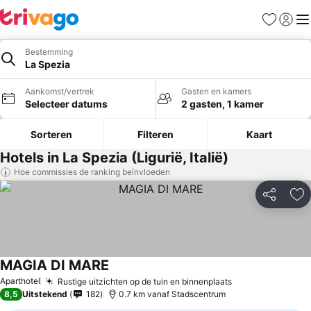
Favorieten
Aanmel
Me
Bestemming
La Spezia
Aankomst/vertrek
Gasten en kamers
Selecteer datums
2 gasten, 1 kamer
Sorteren
Filteren
Kaart
Hotels in La Spezia (Ligurië, Italië)
Hoe commissies de ranking beïnvloeden
Delen
To
MAGIA DI MARE
Aparthotel
Rustige uitzichten op de tuin en binnenplaats
8,5
Uitstekend
182
0.7 km vanaf Stadscentrum