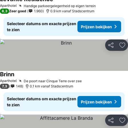
Aparthotel
Handige parkeergelegenheid op eigen terrein
8,3
Zeer goed
1.960
0.9 km vanaf Stadscentrum
Selecteer datums om exacte prijzen
Prijzen bekijken
te zien
Delen
To
Brinn
Aparthotel
De poort naar Cinque Terre over zee
7,3
148
0.1 km vanaf Stadscentrum
Selecteer datums om exacte prijzen
Prijzen bekijken
te zien
Delen
To