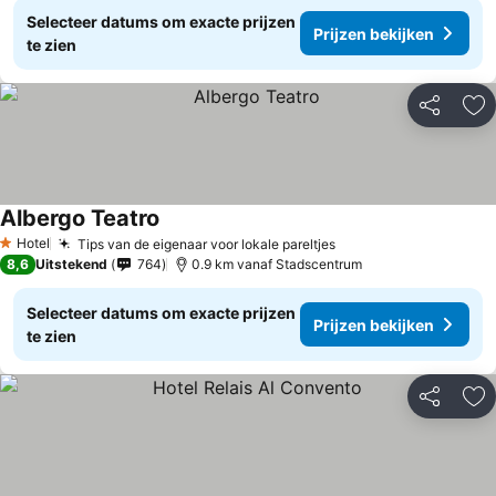
Selecteer datums om exacte prijzen
Prijzen bekijken
te zien
Delen
To
Albergo Teatro
Hotel
Tips van de eigenaar voor lokale pareltjes
1 Sterren
8,6
Uitstekend
764
0.9 km vanaf Stadscentrum
Selecteer datums om exacte prijzen
Prijzen bekijken
te zien
Delen
To