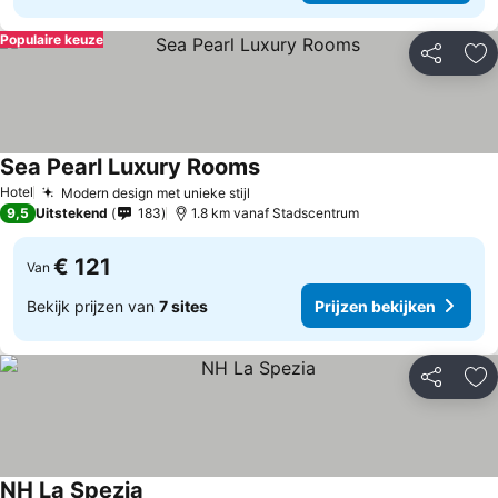
Populaire keuze
Delen
To
Sea Pearl Luxury Rooms
Hotel
Modern design met unieke stijl
9,5
Uitstekend
183
1.8 km vanaf Stadscentrum
€ 121
Van
Bekijk prijzen van
7 sites
Prijzen bekijken
Delen
To
NH La Spezia