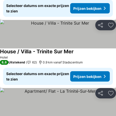
Selecteer datums om exacte prijzen
Prijzen bekijken
te zien
Delen
To
House / Villa - Trinite Sur Mer
Prijzen bekijken
Hotel
8,6
Uitstekend
62
0.9 km vanaf Stadscentrum
Selecteer datums om exacte prijzen
Prijzen bekijken
te zien
Delen
To