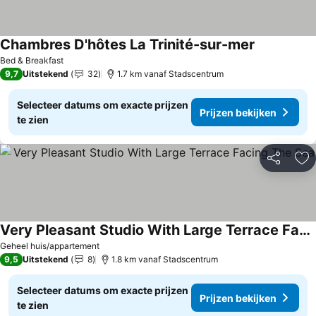
Chambres D'hôtes La Trinité-sur-mer
Prijzen bek
Bed & Breakfast
9,7
Uitstekend
32
1.7 km vanaf Stadscentrum
Selecteer datums om exacte prijzen
Prijzen bekijken
te zien
Delen
To
Very Pleasant Studio With Large Terrace Facing The Sea
Prijzen bekijken
Geheel huis/appartement
9,5
Uitstekend
8
1.8 km vanaf Stadscentrum
Selecteer datums om exacte prijzen
Prijzen bekijken
te zien