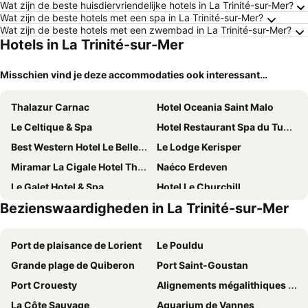
Wat zijn de beste huisdiervriendelijke hotels in La Trinité-sur-Mer?
Wat zijn de beste hotels met een spa in La Trinité-sur-Mer?
Wat zijn de beste hotels met een zwembad in La Trinité-sur-Mer?
Hotels in La Trinité-sur-Mer
Misschien vind je deze accommodaties ook interessant…
Thalazur Carnac
Hotel Oceania Saint Malo
Le Celtique & Spa
Hotel Restaurant Spa du Tumulus Carnac
Best Western Hotel Le Bellevue
Le Lodge Kerisper
Miramar La Cigale Hotel Thalasso & Spa
Naéco Erdeven
Le Galet Hotel & Spa
Hotel Le Churchill
Bezienswaardigheden in La Trinité-sur-Mer
Hôtel Le Diana
Kyriad Auray
Hôtel des Druides
Carnac Lodge Hotel & Spa
Port de plaisance de Lorient
Le Pouldu
Hôtel du Golf de Saint-Laurent
Mercure Quiberon Hotel and Spa
Grande plage de Quiberon
Port Saint-Goustan
La Marine
Hôtel La Maison des Dunes
Port Crouesty
Alignements mégalithiques de Carnac
Maison OBONO
B&B HOTEL Auray Carnac
La Côte Sauvage
Aquarium de Vannes
ibis Styles Quiberon Centre
Best Western Plus Hôtel Le Roof