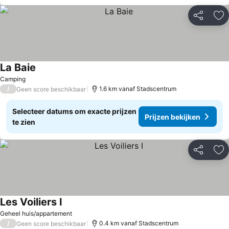
Delen
To
La Baie
Prijzen bekijken
Camping
/
1.6 km vanaf Stadscentrum
Geen score beschikbaar
Selecteer datums om exacte prijzen
Prijzen bekijken
te zien
Delen
To
Les Voiliers I
Prijzen bekijken
Geheel huis/appartement
/
0.4 km vanaf Stadscentrum
Geen score beschikbaar