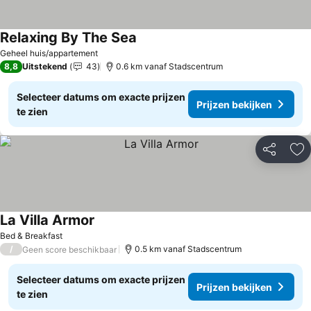
Relaxing By The Sea
Prijzen bekijken
Geheel huis/appartement
8,8
Uitstekend
43
0.6 km vanaf Stadscentrum
Selecteer datums om exacte prijzen
Prijzen bekijken
te zien
Delen
To
La Villa Armor
Prijzen bekijken
Bed & Breakfast
/
0.5 km vanaf Stadscentrum
Geen score beschikbaar
Selecteer datums om exacte prijzen
Prijzen bekijken
te zien