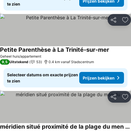
Prijzen bekijken
te zien
Delen
To
Petite Parenthèse à La Trinité-sur-mer
Prijzen be
Geheel huis/appartement
9,5
Uitstekend
53
0.4 km vanaf Stadscentrum
Selecteer datums om exacte prijzen
Prijzen bekijken
te zien
Delen
To
méridien situé proximité de la plage du men du