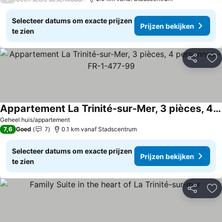
Selecteer datums om exacte prijzen
Prijzen bekijken
te zien
Delen
To
Appartement La Trinité-sur-Mer, 3 pièces, 4 personnes - FR-1-477-99
Prijzen bekijken
Geheel huis/appartement
7,6
Goed
7
0.1 km vanaf Stadscentrum
Selecteer datums om exacte prijzen
Prijzen bekijken
te zien
Delen
To