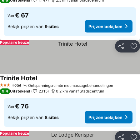
8,6
Uitstekend
1.147
2.5 km vanaf Stadscentrum
€ 67
Van
Bekijk prijzen van
9 sites
Prijzen bekijken
Populaire keuze
Delen
To
Trinite Hotel
Prijzen bekijken
Hotel
Ontspanningsruimte met massagebehandelingen
Prijzen bek
3 Sterren
9,4
Uitstekend
2.115
0.2 km vanaf Stadscentrum
€ 76
Van
Bekijk prijzen van
8 sites
Prijzen bekijken
Populaire keuze