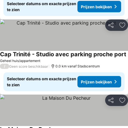
Selecteer datums om exacte prijzen
Prijzen bekijken
te zien
Delen
To
Cap Trinité - Studio avec parking proche port
Geheel huis/appartement
/
0.0 km vanaf Stadscentrum
Geen score beschikbaar
Selecteer datums om exacte prijzen
Prijzen bekijken
te zien
Delen
To