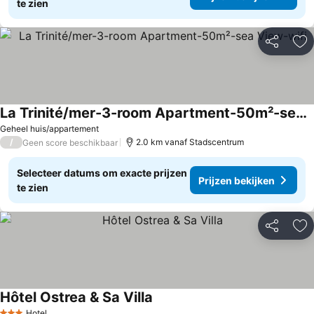
te zien
Delen
To
La Trinité/mer-3-room Apartment-50m²-sea View-wifi
Prijzen bekijken
Geheel huis/appartement
/
2.0 km vanaf Stadscentrum
Geen score beschikbaar
Selecteer datums om exacte prijzen
Prijzen bekijken
te zien
Delen
To
Hôtel Ostrea & Sa Villa
Prijzen bekijken
Hotel