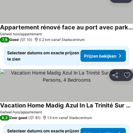
To
Appartement rénové face au port avec parking privé
Prijzen bekijken
Geheel huis/appartement
7,9
Goed
10
0.2 km vanaf Stadscentrum
Selecteer datums om exacte prijzen
Prijzen bekijken
te zien
Delen
To
Vacation Home Madig Azul In La Trinité Sur Mer - 8 Persons, 4 Bedrooms
Prijzen bekijken
Geheel huis/appartement
8,2
Zeer goed
81
1.5 km vanaf Stadscentrum
Selecteer datums om exacte prijzen