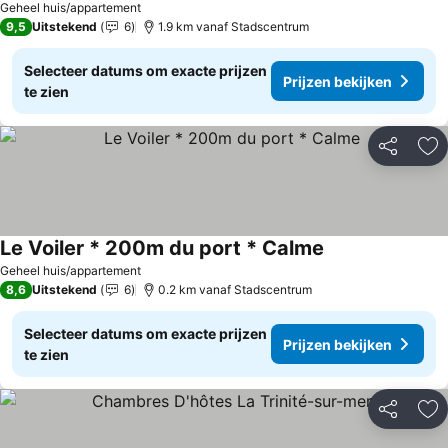
Prijzen bekijken
Geheel huis/appartement
9,5
Uitstekend
6
1.9 km vanaf Stadscentrum
Selecteer datums om exacte prijzen
Prijzen bekijken
te zien
Delen
To
Le Voiler * 200m du port * Calme
Prijzen bekijken
Geheel huis/appartement
8,6
Uitstekend
6
0.2 km vanaf Stadscentrum
Selecteer datums om exacte prijzen
Prijzen bekijken
te zien
Delen
To