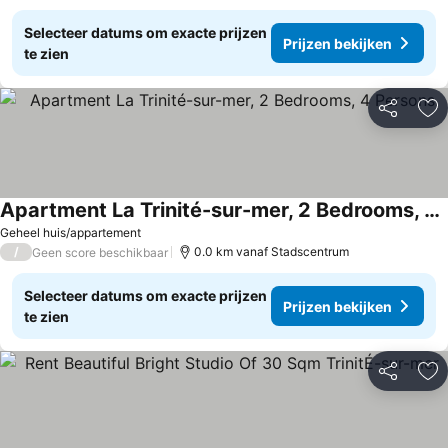
Selecteer datums om exacte prijzen
Prijzen bekijken
te zien
Delen
To
Apartment La Trinité-sur-mer, 2 Bedrooms, 4 Persons
Prijzen bekijken
Geheel huis/appartement
/
0.0 km vanaf Stadscentrum
Geen score beschikbaar
Selecteer datums om exacte prijzen
Prijzen bekijken
te zien
Delen
To