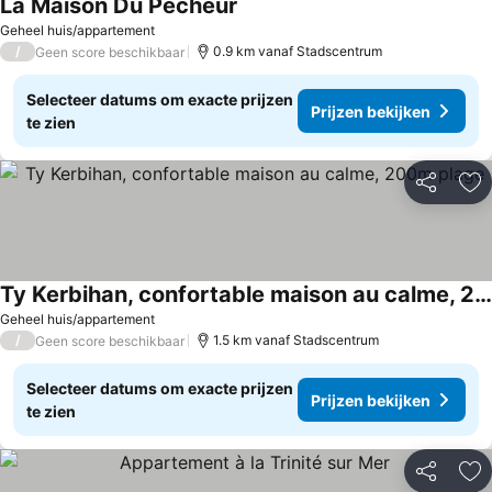
La Maison Du Pecheur
Prijzen bekijken
Geheel huis/appartement
/
0.9 km vanaf Stadscentrum
Geen score beschikbaar
Selecteer datums om exacte prijzen
Prijzen bekijken
te zien
Delen
To
Ty Kerbihan, confortable maison au calme, 200m plage
Prijzen bekijken
Geheel huis/appartement
/
1.5 km vanaf Stadscentrum
Geen score beschikbaar
Selecteer datums om exacte prijzen
Prijzen bekijken
te zien
Delen
To