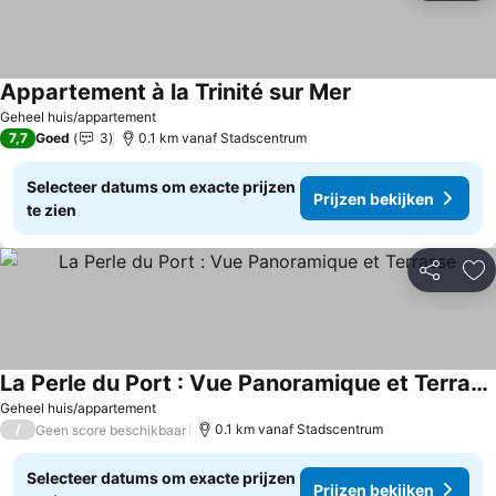
Appartement à la Trinité sur Mer
Prijzen bekijken
Geheel huis/appartement
7,7
Goed
3
0.1 km vanaf Stadscentrum
Selecteer datums om exacte prijzen
Prijzen bekijken
te zien
Delen
To
La Perle du Port : Vue Panoramique et Terrasse
Prijzen bekijken
Geheel huis/appartement
/
0.1 km vanaf Stadscentrum
Geen score beschikbaar
Selecteer datums om exacte prijzen
Prijzen bekijken