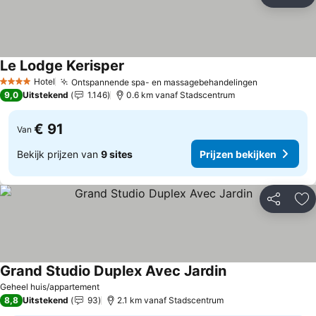
Delen
To
Le Lodge Kerisper
Prijzen bekijken
Hotel
Ontspannende spa- en massagebehandelingen
Prijzen bek
4 Sterren
9,0
Uitstekend
1.146
0.6 km vanaf Stadscentrum
€ 91
Van
Bekijk prijzen van
9 sites
Prijzen bekijken
Delen
To
Grand Studio Duplex Avec Jardin
Prijzen bekijken
Geheel huis/appartement
8,8
Uitstekend
93
2.1 km vanaf Stadscentrum