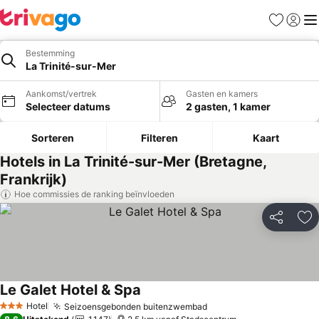
Favorieten
Aanmel
Me
Bestemming
La Trinité-sur-Mer
Aankomst/vertrek
Gasten en kamers
Selecteer datums
2 gasten, 1 kamer
Sorteren
Filteren
Kaart
Hotels in La Trinité-sur-Mer (Bretagne,
Frankrijk)
Hoe commissies de ranking beïnvloeden
Delen
To
Le Galet Hotel & Spa
Prijzen bekijken
Hotel
Seizoensgebonden buitenzwembad
Prijzen bekijken
3 Sterren