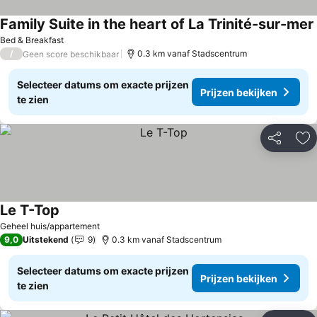
Family Suite in the heart of La Trinité-sur-mer
Bed & Breakfast
/
0.3 km vanaf Stadscentrum
Geen score beschikbaar
Selecteer datums om exacte prijzen
Prijzen bekijken
te zien
Delen
To
Le T-Top
Prijzen bekijken
Geheel huis/appartement
9,0
Uitstekend
9
0.3 km vanaf Stadscentrum
Selecteer datums om exacte prijzen
Prijzen bekijken
te zien