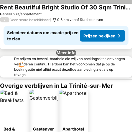
Rent Beautiful Bright Studio Of 30 Sqm TrinitÉ-sur-mer
Prijzen bekijken
Geheel huis/appartement
/
0.3 km vanaf Stadscentrum
Geen score beschikbaar
Selecteer datums om exacte prijzen
Prijzen bekijken
te zien
Meer info
De prijzen en beschikbaarheid die wij van boekingssites ontvangen
veranderen continu. Hierdoor kan het voorkomen dat je op de
boekingssite niet altijd exact dezelfde aanbieding ziet als op
trivago.
Overige verblijven in La Trinité-sur-Mer
Bed &
Gastenver
Aparthotel