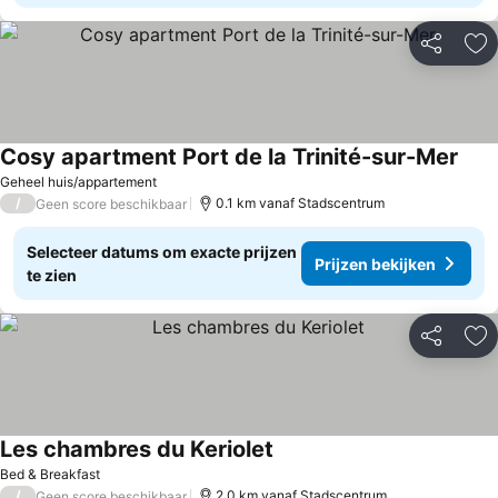
Delen
To
Cosy apartment Port de la Trinité-sur-Mer
Prij
Geheel huis/appartement
/
0.1 km vanaf Stadscentrum
Geen score beschikbaar
Selecteer datums om exacte prijzen
Prijzen bekijken
te zien
Delen
To
Les chambres du Keriolet
Prijzen bekijken
Bed & Breakfast
/
2.0 km vanaf Stadscentrum
Geen score beschikbaar