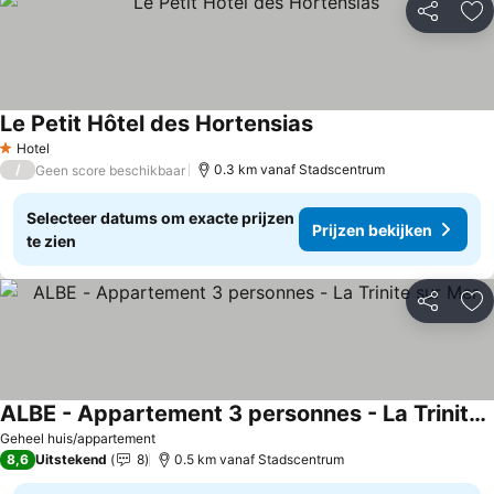
Delen
To
Le Petit Hôtel des Hortensias
Prijzen bekijken
Hotel
1 Sterren
/
0.3 km vanaf Stadscentrum
Geen score beschikbaar
Selecteer datums om exacte prijzen
Prijzen bekijken
te zien
Delen
To
ALBE - Appartement 3 personnes - La Trinite sur Mer
Prijzen bekijken
Geheel huis/appartement
8,6
Uitstekend
8
0.5 km vanaf Stadscentrum