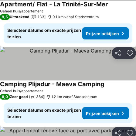
Apartment/ Flat - La Trinité-Sur-Mer
Prijzen beki
Geheel huis/appartement
9,5
Uitstekend
133
0.1 km vanaf Stadscentrum
Selecteer datums om exacte prijzen
Prijzen bekijken
te zien
Delen
To
Camping Plijadur - Maeva Camping
Prijzen bekijk
Geheel huis/appartement
8,0
Zeer goed
384
1.2 km vanaf Stadscentrum
Selecteer datums om exacte prijzen
Prijzen bekijken
te zien
Delen