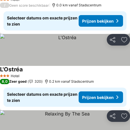
3 Sterren
/
0.0 km vanaf Stadscentrum
Geen score beschikbaar
Selecteer datums om exacte prijzen
Prijzen bekijken
te zien
Delen
To
L'Ostréa
Prijzen bekijken
Hotel
3 Sterren
8,0
Zeer goed
320
0.2 km vanaf Stadscentrum
Selecteer datums om exacte prijzen
Prijzen bekijken
te zien
Delen
To