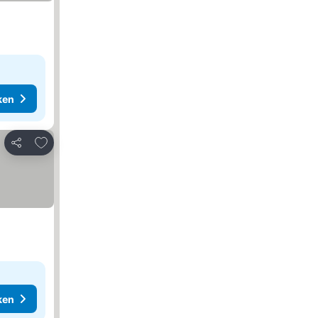
ken
Toevoegen aan favorieten
Delen
ken