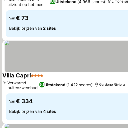
Uitstekend
(4.966 scores)
8,8
Limone su
uitzicht op het meer
€ 73
Van
Bekijk prijzen van
2 sites
Villa Capri
4 Sterren
Verwarmd
Uitstekend
(1.422 scores)
9,1
Gardone Riviera
buitenzwembad
€ 334
Van
Bekijk prijzen van
4 sites