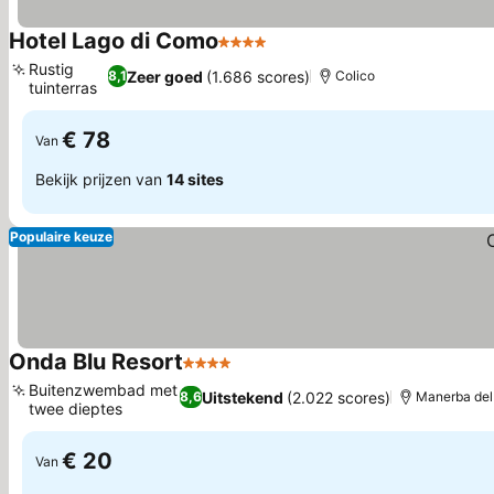
Hotel Lago di Como
4 Sterren
Rustig
Zeer goed
(1.686 scores)
8,1
Colico
tuinterras
€ 78
Van
Bekijk prijzen van
14 sites
Populaire keuze
Onda Blu Resort
4 Sterren
Buitenzwembad met
Uitstekend
(2.022 scores)
8,6
Manerba del
twee dieptes
€ 20
Van