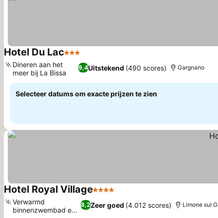
Hotel Du Lac
3 Sterren
Dineren aan het
Uitstekend
(490 scores)
9,4
Gargnano
meer bij La Bissa
Selecteer datums om exacte prijzen te zien
Hotel Royal Village
4 Sterren
Verwarmd
Zeer goed
(4.012 scores)
8,2
Limone sul G
binnenzwembad en