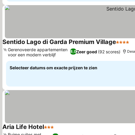
Sentido Lago di Garda Premium Village
4 Sterre
Gerenoveerde appartementen
Zeer goed
(92 scores)
8,0
Dese
voor een modern verblijf
Selecteer datums om exacte prijzen te zien
Aria Life Hotel
3 Sterren
Ruime suites met