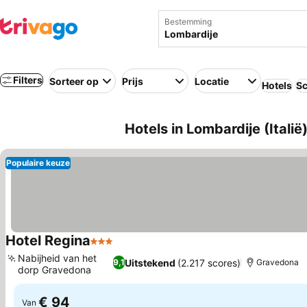
Bestemming
Filters
Sorteer op
Prijs
Locatie
Hotels
Sc
Hotels in Lombardije (Italië
Populaire keuze
Hotel Regina
3 Sterren
Nabijheid van het
Uitstekend
(2.217 scores)
9,1
Gravedona
dorp Gravedona
€ 94
Van