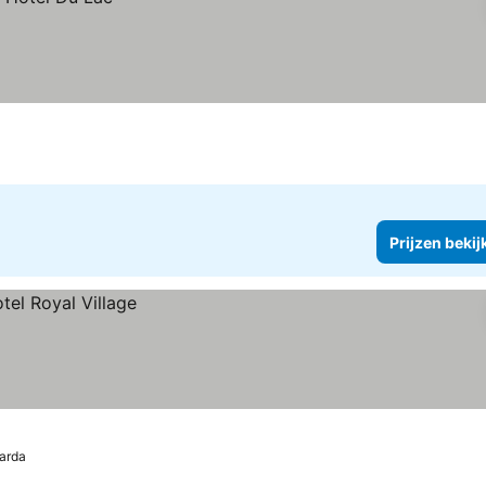
Prijzen bekij
arda