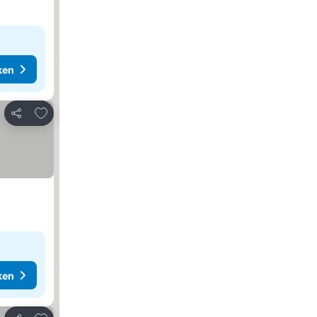
ken
Toevoegen aan favorieten
Delen
ken