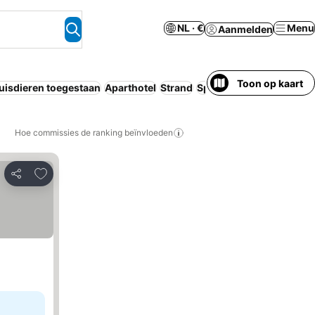
NL · €
Menu
Aanmelden
Toon op kaart
uisdieren toegestaan
Aparthotel
Strand
Spa
Airconditioning
Hoe commissies de ranking beïnvloeden
Toevoegen aan favorieten
Delen