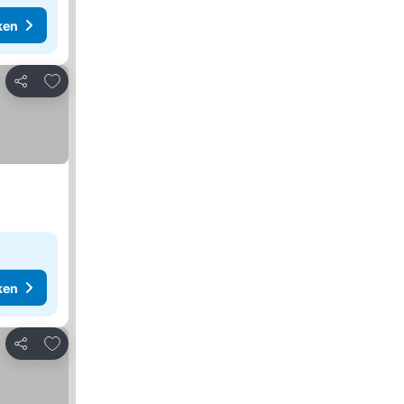
ken
Toevoegen aan favorieten
Delen
ken
Toevoegen aan favorieten
Delen