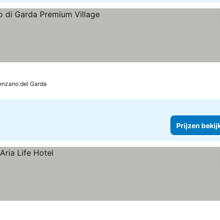
n
nzano del Garda
Prijzen bekij