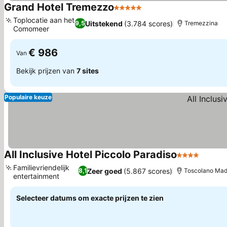
Grand Hotel Tremezzo
5 Sterren
Toplocatie aan het
Uitstekend
(3.784 scores)
9,5
Tremezzina
Comomeer
€ 986
Van
Bekijk prijzen van
7 sites
Populaire keuze
All Inclusive Hotel Piccolo Paradiso
4 Sterren
Familievriendelijk
Zeer goed
(5.867 scores)
8,1
Toscolano Mad
entertainment
Selecteer datums om exacte prijzen te zien