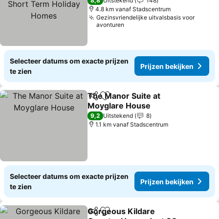
Holiday Homes
Prijzen bekijken
8,8
Uitstekend
148
4.8 km vanaf Stadscentrum
Gezinsvriendelijke uitvalsbasis voor
avonturen
Selecteer datums om exacte prijzen
Prijzen bekijken
te zien
The Manor Suite at
Delen
Toevoegen aan favorieten
Moyglare House
Prijzen bekijken
9,2
Uitstekend
8
1.1 km vanaf Stadscentrum
Selecteer datums om exacte prijzen
Prijzen bekijken
te zien
Gorgeous Kildare
Delen
Toevoegen aan favorieten