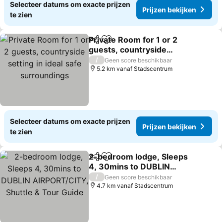
Selecteer datums om exacte prijzen
Prijzen bekijken
te zien
Private Room for 1 or 2
Delen
Toevoegen aan favorieten
guests, countryside
setting in ideal safe
Prijzen bekijken
/
Geen score beschikbaar
surroundings
5.2 km vanaf Stadscentrum
Selecteer datums om exacte prijzen
Prijzen bekijken
te zien
2-bedroom lodge, Sleeps
Delen
Toevoegen aan favorieten
4, 30mins to DUBLIN
AIRPORT/CITY, Shuttle &
Prijzen bekijken
/
Geen score beschikbaar
Tour Guide
4.7 km vanaf Stadscentrum