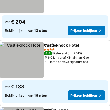
€ 204
Van
Bekijk prijzen van
13 sites
Prijzen bekijken
Castleknock Hotel
Delen
Toevoegen aan favorieten
Prijzen 
4 Sterren
8,8
Uitstekend
9.515
6.0 km vanaf Kilmainham Gaol
Elemis en Voya signature spa
Prijzen beki
€ 133
Van
Bekijk prijzen van
16 sites
Prijzen bekijken