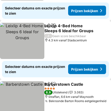
Selecteer datums om exacte prijzen
Prijzen bekijken
te zien
Leixlip 4-Bed Home
Delen
Toevoegen aan favorieten
Sleeps 6 Ideal for Groups
Prijzen bekijken
/
Geen score beschikbaar
4.3 km vanaf Stadscentrum
Selecteer datums om exacte prijzen
Prijzen bekijken
te zien
Barberstown Castle
Delen
Toevoegen aan favorieten
Prijze
4 Sterren
8,9
Uitstekend
3.063
Straffan, 6.6 km vanaf Maynooth
Bekroonde Barton Rooms eetgelegenheid
Pr