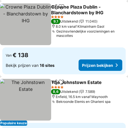
Crowne Plaza Dublin -
Delen
Toevoegen aan favorieten
Blanchardstown by IHG
Prijzen bekijken
4 Sterren
9,1
Uitstekend
11.040
8.0 km vanaf Kilmainham Gaol
Gezinsvriendelijke voorzieningen en
mascottes
€ 138
Van
Bekijk prijzen van
16 sites
Prijzen bekijken
The Johnstown Estate
Delen
Toevoegen aan favorieten
Pri
4 Sterren
8,6
Uitstekend
7.589
Enfield, 16.5 km vanaf Maynooth
Bekroonde Elemis en Gharieni spa
Prijzen 
Populaire keuze