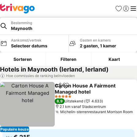
Favorieten
Aanmel
Me
Bestemming
Maynooth
Aankomst/vertrek
Gasten en kamers
Selecteer datums
2 gasten, 1 kamer
Sorteren
Filteren
Kaart
Hotels in Maynooth (Ierland, Ierland)
Hoe commissies de ranking beïnvloeden
Carton House A Fairmont
Delen
Toevoegen aan favorieten
Managed hotel
Prijzen bekijken
5 Sterren
8,9
Uitstekend
4.633
2.1 km vanaf Stadscentrum
Michelin-sterrenrestaurant Morrison Room
P
Populaire keuze