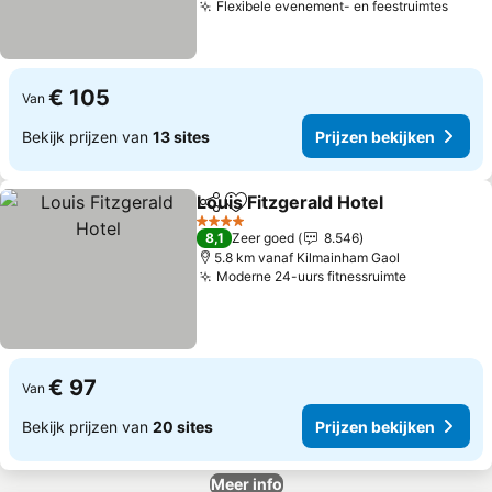
Flexibele evenement- en feestruimtes
Prijz
€ 105
Van
Bekijk prijzen van
13 sites
Prijzen bekijken
Louis Fitzgerald Hotel
Delen
Toevoegen aan favorieten
Prij
4 Sterren
8,1
Zeer goed
8.546
5.8 km vanaf Kilmainham Gaol
Moderne 24-uurs fitnessruimte
Prijzen be
€ 97
Van
Bekijk prijzen van
20 sites
Prijzen bekijken
Meer info