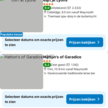
Cliff at Lyons
Delen
Toevoegen aan favorieten
Prijzen bekijk
4 Sterren
9,0
Uitstekend
2.332
Celbridge, 9.0 km vanaf Maynooth
Thermaal spa-dorp in de buitenlucht
Prijze
Populaire keuze
Selecteer datums om exacte prijzen
Prijzen bekijken
te zien
Hatton's of Garadice
Delen
Toevoegen aan favorieten
Prijze
3 Sterren
8,2
Zeer goed
1.192
Trim, 10.9 km vanaf Maynooth
Gerenoveerde traditionele Ierse bar
Prijzen
Selecteer datums om exacte prijzen
Prijzen bekijken
te zien