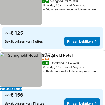
8,2
Zeer goed
2.630
Leixlip, 7.6 km vanaf Maynooth
Victoriaanse ommuurde tuin en terrein
Prijz
€ 125
Van
Bekijk prijzen van
7 sites
Prijzen bekijken
Springfield Hotel
Delen
Toevoegen aan favorieten
Prijzen be
3 Sterren
8,6
Uitstekend
4.740
Leixlip, 7.8 km vanaf Maynooth
Restaurant met lokale Ierse producten
Prijz
Populaire keuze
€ 156
Van
Bekijk prijzen van
11 sites
Prijzen bekijken