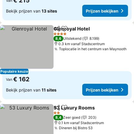
€ 215
Van
Bekijk prijzen van
13 sites
Prijzen bekijken
Glenroyal Hotel
Delen
Toevoegen aan favorieten
Prijzen bek
4 Sterren
8,6
Uitstekend
8.199
0.3 km vanaf Stadscentrum
Toplocatie in het centrum van Maynooth
Pri
Populaire keuze
€ 162
Van
Bekijk prijzen van
11 sites
Prijzen bekijken
53 Luxury Rooms
Delen
Toevoegen aan favorieten
Prijzen b
2 Sterren
8,4
Zeer goed
203
0.1 km vanaf Stadscentrum
Dineren bij Bistro 53
Prijzen bekijken