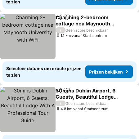
te zien
Charming 2-bedroom
Delen
Toevoegen aan favorieten
cottage nea Maynooth
University with WiFi
Prijzen bekijken
/
Geen score beschikbaar
1.1 km vanaf Stadscentrum
Selecteer datums om exacte prijzen
Prijzen bekijken
te zien
30mins Dublin Airport, 6
Delen
Toevoegen aan favorieten
Guests, Beautiful Lodge
With A Professional Tour
Prijzen bekijken
/
Geen score beschikbaar
Guide.
4.8 km vanaf Stadscentrum