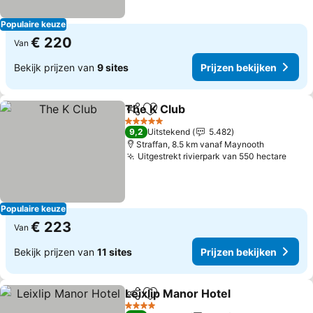
Populaire keuze
€ 220
Van
Bekijk prijzen van
9 sites
Prijzen bekijken
The K Club
Delen
Toevoegen aan favorieten
Prijzen bekijken
5 Sterren
9,2
Uitstekend
5.482
Straffan, 8.5 km vanaf Maynooth
Uitgestrekt rivierpark van 550 hectare
Prijz
Populaire keuze
€ 223
Van
Bekijk prijzen van
11 sites
Prijzen bekijken
Leixlip Manor Hotel
Delen
Toevoegen aan favorieten
Prijzen
4 Sterren