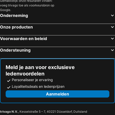
Gemakkelijk onze resultaten vinden:
voeg trivago toe als voorkeursbron op
Doolin, Ierland Hotels
Offaly, Ierland Hotels
Google.
Ennis, Ierland Hotels
Dublin, Ierland Hotels
Onderneming
Cork, Ierland Hotels
Killarney, Ierland Hotels
Onze producten
Kilkenny, Ierland Hotels
Swords, Ierland Hotels
Wexford, Ierland Hotels
Dingle, Ierland Hotels
Voorwaarden en beleid
Ondersteuning
Meld je aan voor exclusieve
ledenvoordelen
Personaliseer je ervaring
Loyaliteitsdeals en ledenprijzen
Aanmelden
trivago N.V.
, Kesselstraße 5 – 7, 40221 Düsseldorf, Duitsland