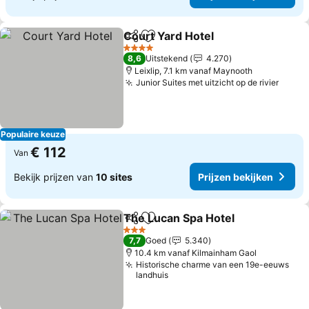
Court Yard Hotel
Delen
Toevoegen aan favorieten
Prijzen be
4 Sterren
8,6
Uitstekend
4.270
Leixlip, 7.1 km vanaf Maynooth
Junior Suites met uitzicht op de rivier
Prijze
Populaire keuze
€ 112
Van
Bekijk prijzen van
10 sites
Prijzen bekijken
The Lucan Spa Hotel
Delen
Toevoegen aan favorieten
Prijze
3 Sterren
7,7
Goed
5.340
10.4 km vanaf Kilmainham Gaol
Historische charme van een 19e-eeuws
landhuis