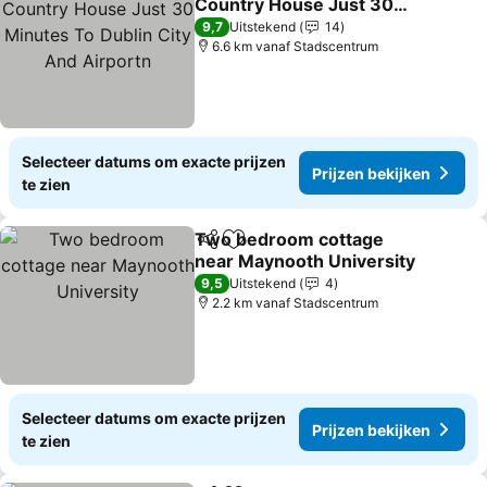
Country House Just 30
Minutes To Dublin City
Prijzen bekijken
9,7
Uitstekend
14
And Airportn
6.6 km vanaf Stadscentrum
Selecteer datums om exacte prijzen
Prijzen bekijken
te zien
Two bedroom cottage
Delen
Toevoegen aan favorieten
near Maynooth University
Prijzen bekijken
9,5
Uitstekend
4
2.2 km vanaf Stadscentrum
Selecteer datums om exacte prijzen
Prijzen bekijken
te zien