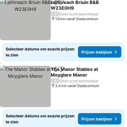
Laithreach Briuin B&B
Delen
Toevoegen aan favorieten
W23E0H9
Prijzen bekijken
/
Geen score beschikbaar
1.9 km vanaf Stadscentrum
Selecteer datums om exacte prijzen
Prijzen bekijken
te zien
The Manor Stables at
Delen
Toevoegen aan favorieten
Moyglare Manor
Prijzen bekijken
/
Geen score beschikbaar
3.4 km vanaf Stadscentrum
Selecteer datums om exacte prijzen
Prijzen bekijken
te zien