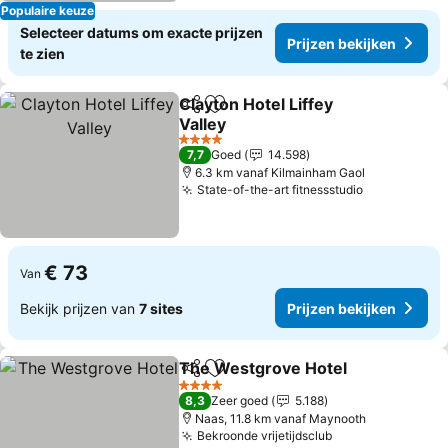
Populaire keuze
Selecteer datums om exacte prijzen
Prijzen bekijken
te zien
Clayton Hotel Liffey
Delen
Toevoegen aan favorieten
Valley
Prijzen bekijken
4 Sterren
7,7
Goed
14.598
6.3 km vanaf Kilmainham Gaol
State-of-the-art fitnessstudio
Prijzen bek
€ 73
Van
Bekijk prijzen van
7 sites
Prijzen bekijken
The Westgrove Hotel
Delen
Toevoegen aan favorieten
Prijz
4 Sterren
8,3
Zeer goed
5.188
Naas, 11.8 km vanaf Maynooth
Bekroonde vrijetijdsclub
Prijzen bekijke