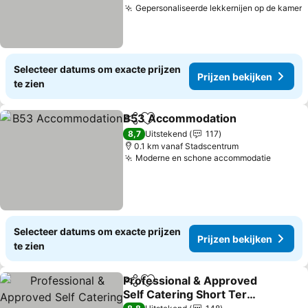
Gepersonaliseerde lekkernijen op de kamer
P
Selecteer datums om exacte prijzen
Prijzen bekijken
te zien
B53 Accommodation
Delen
Toevoegen aan favorieten
Prijz
8,7
Uitstekend
117
0.1 km vanaf Stadscentrum
Moderne en schone accommodatie
Prijzen
Selecteer datums om exacte prijzen
Prijzen bekijken
te zien
Professional & Approved
Delen
Toevoegen aan favorieten
Self Catering Short Term