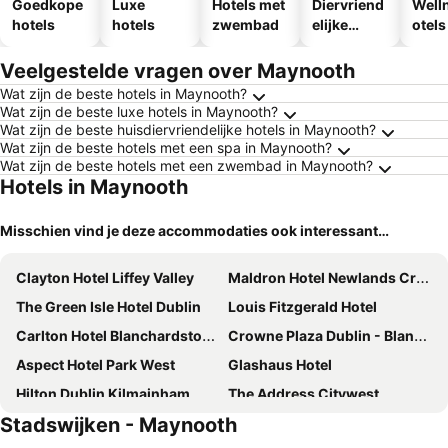
Goedkope
Luxe
Hotels met
Diervriend
Well
hotels
hotels
zwembad
elijke
otels
hotels
Veelgestelde vragen over Maynooth
Wat zijn de beste hotels in Maynooth?
Wat zijn de beste luxe hotels in Maynooth?
Wat zijn de beste huisdiervriendelijke hotels in Maynooth?
Wat zijn de beste hotels met een spa in Maynooth?
Wat zijn de beste hotels met een zwembad in Maynooth?
Hotels in Maynooth
Misschien vind je deze accommodaties ook interessant…
Clayton Hotel Liffey Valley
Maldron Hotel Newlands Cross
The Green Isle Hotel Dublin
Louis Fitzgerald Hotel
Carlton Hotel Blanchardstown
Crowne Plaza Dublin - Blanchardstown by IHG
Aspect Hotel Park West
Glashaus Hotel
Hilton Dublin Kilmainham
The Address Citywest
Stadswijken - Maynooth
Castleknock Hotel
West County Hotel