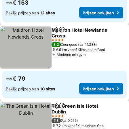
€ 153
Van
Bekijk prijzen van
12 sites
Prijzen bekijken
Maldron Hotel Newlands
Delen
Toevoegen aan favorieten
Cross
Prijzen bekijken
4 Sterren
8,2
Zeer goed
11.338
6.5 km vanaf Kilmainham Gaol
Moderne minigym
Prijzen bekijken
€ 79
Van
Bekijk prijzen van
10 sites
Prijzen bekijken
The Green Isle Hotel
Delen
Toevoegen aan favorieten
Dublin
Prijzen bekijken
4 Sterren
7,3
9.275
7.2 km vanaf Kilmainham Gaol