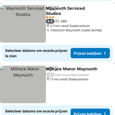
Maynooth Serviced
Delen
Toevoegen aan favorieten
Studios
Prijzen bekijken
3 Sterren
6,9
486
0.2 km vanaf Stadscentrum
Historisch Maynooth Castle dichtbij
Prijzen
Selecteer datums om exacte prijzen
Prijzen bekijken
te zien
Millrace Manor Maynooth
Delen
Toevoegen aan favorieten
/
Geen score beschikbaar
1.1 km vanaf Stadscentrum
Selecteer datums om exacte prijzen
Prijzen bekijken