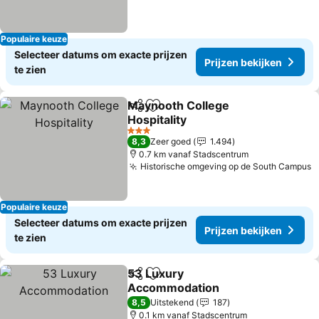
Populaire keuze
Selecteer datums om exacte prijzen
Prijzen bekijken
te zien
Maynooth College
Delen
Toevoegen aan favorieten
Hospitality
Prijzen bekijken
3 Sterren
8,3
Zeer goed
1.494
0.7 km vanaf Stadscentrum
Historische omgeving op de South Campus
P
Populaire keuze
Selecteer datums om exacte prijzen
Prijzen bekijken
te zien
53 Luxury
Delen
Toevoegen aan favorieten
Accommodation
Prijzen bekijken
8,5
Uitstekend
187
0.1 km vanaf Stadscentrum