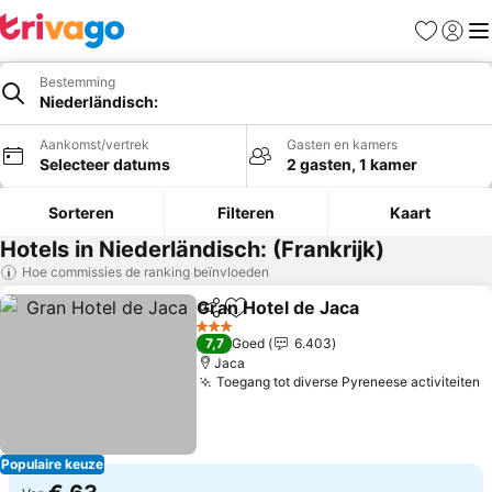
Favorieten
Aanmel
Me
Bestemming
Niederländisch:
Aankomst/vertrek
Gasten en kamers
Selecteer datums
2 gasten, 1 kamer
Sorteren
Filteren
Kaart
Hotels in Niederländisch: (Frankrijk)
Hoe commissies de ranking beïnvloeden
Gran Hotel de Jaca
Delen
Toevoegen aan favorieten
3 Sterren
7,7
Goed
6.403
Jaca
Toegang tot diverse Pyreneese activiteiten
Populaire keuze