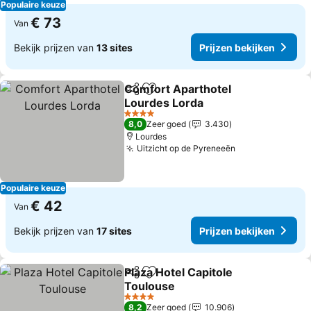
Populaire keuze
€ 73
Van
Bekijk prijzen van
13 sites
Prijzen bekijken
Comfort Aparthotel
Delen
Toevoegen aan favorieten
Lourdes Lorda
4 Sterren
8,0
Zeer goed
3.430
Lourdes
Uitzicht op de Pyreneeën
Populaire keuze
€ 42
Van
Bekijk prijzen van
17 sites
Prijzen bekijken
Plaza Hotel Capitole
Delen
Toevoegen aan favorieten
Toulouse
4 Sterren
8,2
Zeer goed
10.906