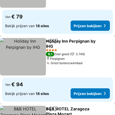
€ 79
Van
Bekijk prijzen van
18 sites
Prijzen bekijken
Holiday Inn Perpignan by
Delen
Toevoegen aan favorieten
IHG
4 Sterren
8,1
Zeer goed
3.746
Perpignan
Groot buitenzwembad
€ 94
Van
Bekijk prijzen van
16 sites
Prijzen bekijken
B&B HOTEL Zaragoza
Delen
Toevoegen aan favorieten
Plaza Mozart