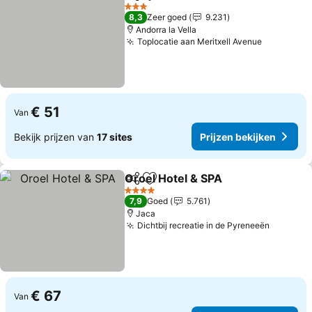
Delen
Toevoegen aan favorieten
3 Sterren
8,3
Zeer goed
9.231
Andorra la Vella
Toplocatie aan Meritxell Avenue
€ 51
Van
Bekijk prijzen van
17 sites
Prijzen bekijken
Oroel Hotel & SPA
Delen
Toevoegen aan favorieten
4 Sterren
7,9
Goed
5.761
Jaca
Dichtbij recreatie in de Pyreneeën
€ 67
Van