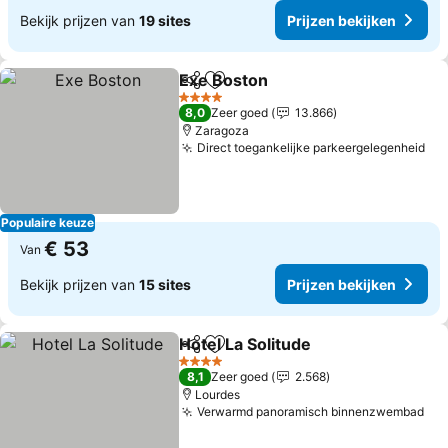
Bekijk prijzen van
19 sites
Prijzen bekijken
Exe Boston
Delen
Toevoegen aan favorieten
4 Sterren
8,0
Zeer goed
13.866
Zaragoza
Direct toegankelijke parkeergelegenheid
Populaire keuze
€ 53
Van
Bekijk prijzen van
15 sites
Prijzen bekijken
Hotel La Solitude
Delen
Toevoegen aan favorieten
4 Sterren
8,1
Zeer goed
2.568
Lourdes
Verwarmd panoramisch binnenzwembad