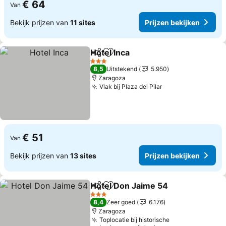
€ 64
Van
Bekijk prijzen van
11 sites
Prijzen bekijken
Hotel Inca
Delen
Toevoegen aan favorieten
3 Sterren
8,5
Uitstekend
5.950
Zaragoza
Vlak bij Plaza del Pilar
€ 51
Van
Bekijk prijzen van
13 sites
Prijzen bekijken
Hotel Don Jaime 54
Delen
Toevoegen aan favorieten
3 Sterren
8,4
Zeer goed
6.176
Zaragoza
Toplocatie bij historische