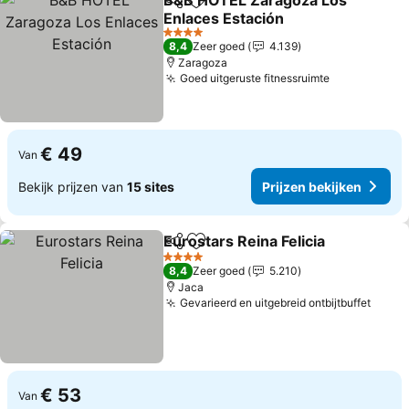
B&B HOTEL Zaragoza Los
Delen
Toevoegen aan favorieten
Enlaces Estación
4 Sterren
8,4
Zeer goed
4.139
Zaragoza
Goed uitgeruste fitnessruimte
€ 49
Van
Bekijk prijzen van
15 sites
Prijzen bekijken
Eurostars Reina Felicia
Delen
Toevoegen aan favorieten
4 Sterren
8,4
Zeer goed
5.210
Jaca
Gevarieerd en uitgebreid ontbijtbuffet
€ 53
Van