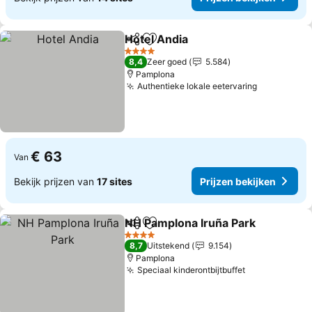
Hotel Andia
Delen
Toevoegen aan favorieten
4 Sterren
8,4
Zeer goed
5.584
Pamplona
Authentieke lokale eetervaring
€ 63
Van
Bekijk prijzen van
17 sites
Prijzen bekijken
NH Pamplona Iruña Park
Delen
Toevoegen aan favorieten
4 Sterren
8,7
Uitstekend
9.154
Pamplona
Speciaal kinderontbijtbuffet