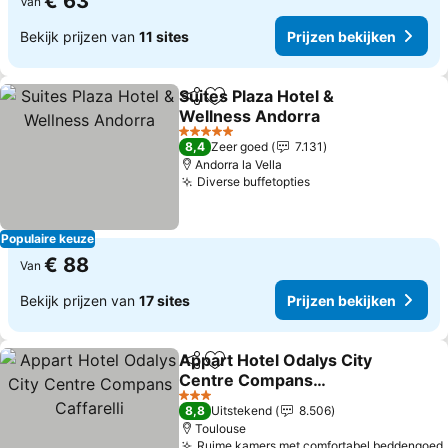
€ 63
Van
Bekijk prijzen van
11 sites
Prijzen bekijken
Suites Plaza Hotel &
Delen
Toevoegen aan favorieten
Wellness Andorra
5 Sterren
8,4
Zeer goed
7.131
Andorra la Vella
Diverse buffetopties
Populaire keuze
€ 88
Van
Bekijk prijzen van
17 sites
Prijzen bekijken
Appart Hotel Odalys City
Delen
Toevoegen aan favorieten
Centre Compans
Caffarelli
3 Sterren
8,8
Uitstekend
8.506
Toulouse
Ruime kamers met comfortabel beddengoed