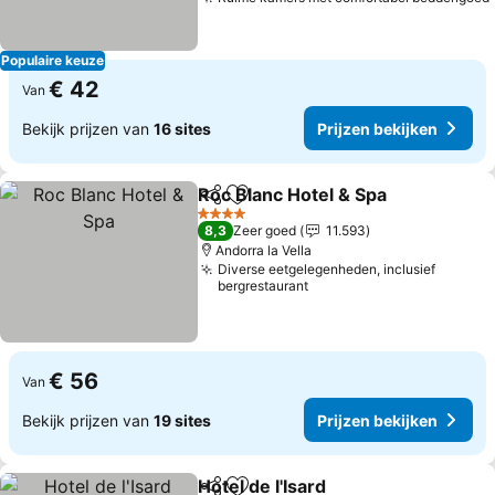
Populaire keuze
€ 42
Van
Bekijk prijzen van
16 sites
Prijzen bekijken
Roc Blanc Hotel & Spa
Delen
Toevoegen aan favorieten
4 Sterren
8,3
Zeer goed
11.593
Andorra la Vella
Diverse eetgelegenheden, inclusief
bergrestaurant
€ 56
Van
Bekijk prijzen van
19 sites
Prijzen bekijken
Hotel de l'Isard