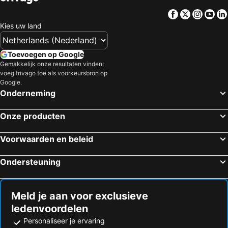
Hotels in Luxemburg
Hotels in Limburg
Facebook
Twitter
Insta
Yo
Hotels in Friesland
Hotels in Terschelling
Kies uw land
Hotels in België
Hotels in Spanje
Hotels in Drenthe
Hotels in Frankrijk
Toevoegen op Google
Hotels in Gardameer
Hotels in Curacao
Gemakkelijk onze resultaten vinden:
voeg trivago toe als voorkeursbron op
Hotels in Belgische kust
Hotels in Den Bosch
Google.
Hotels in Veluwe
Hotels in Oostenrijk
Onderneming
Hotels in Gelderland
Hotels in Zuid-Limburg
Onze producten
Voorwaarden en beleid
Ondersteuning
Meld je aan voor exclusieve
ledenvoordelen
Personaliseer je ervaring