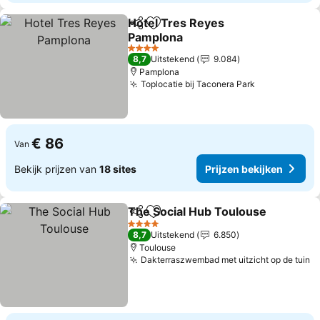
Hotel Tres Reyes
Delen
Toevoegen aan favorieten
Pamplona
4 Sterren
8,7
Uitstekend
9.084
Pamplona
Toplocatie bij Taconera Park
€ 86
Van
Bekijk prijzen van
18 sites
Prijzen bekijken
The Social Hub Toulouse
Delen
Toevoegen aan favorieten
4 Sterren
8,7
Uitstekend
6.850
Toulouse
Dakterraszwembad met uitzicht op de tuin