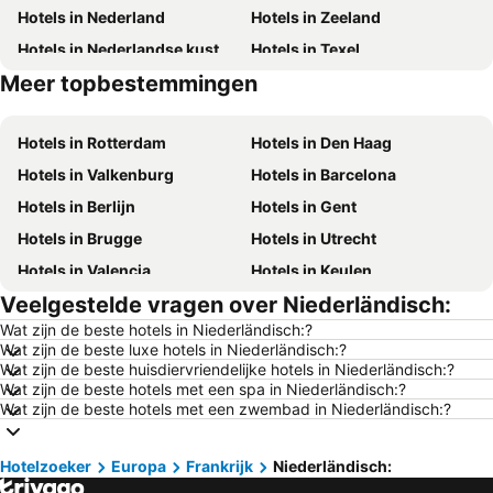
Hotels in Nederland
Hotels in Zeeland
Hotels in Nederlandse kust
Hotels in Texel
Meer topbestemmingen
Hotels in Duitsland
Hotels in Ibiza
Hotels in Rotterdam
Hotels in Den Haag
Hotels in Valkenburg
Hotels in Barcelona
Hotels in Berlijn
Hotels in Gent
Hotels in Brugge
Hotels in Utrecht
Hotels in Valencia
Hotels in Keulen
Veelgestelde vragen over Niederländisch:
Hotels in Kopenhagen
Hotels in Groningen
Wat zijn de beste hotels in Niederländisch:?
Hotels in Haarlem
Hotels in Noordwijk
Wat zijn de beste luxe hotels in Niederländisch:?
Hotels in Dusseldorf
Hotels in Luxemburg Stad
Wat zijn de beste huisdiervriendelijke hotels in Niederländisch:?
Wat zijn de beste hotels met een spa in Niederländisch:?
Hotels in Málaga
Hotels in Eindhoven
Wat zijn de beste hotels met een zwembad in Niederländisch:?
Hotels in Cochem
Hotels in Mallorca
Hotels in Ameland
Hotels in Noord-Holland
Hotelzoeker
Europa
Frankrijk
Niederländisch: