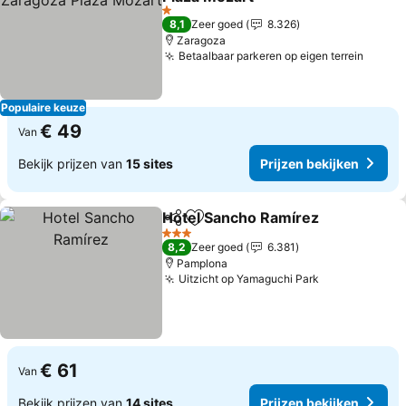
1 Sterren
8,1
Zeer goed
8.326
Zaragoza
Betaalbaar parkeren op eigen terrein
Populaire keuze
€ 49
Van
Bekijk prijzen van
15 sites
Prijzen bekijken
Hotel Sancho Ramírez
Delen
Toevoegen aan favorieten
3 Sterren
8,2
Zeer goed
6.381
Pamplona
Uitzicht op Yamaguchi Park
€ 61
Van
Bekijk prijzen van
14 sites
Prijzen bekijken