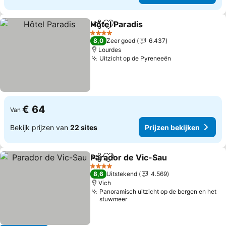
Hôtel Paradis
Delen
Toevoegen aan favorieten
4 Sterren
8,0
Zeer goed
6.437
Lourdes
Uitzicht op de Pyreneeën
€ 64
Van
Bekijk prijzen van
22 sites
Prijzen bekijken
Parador de Vic-Sau
Delen
Toevoegen aan favorieten
4 Sterren
8,6
Uitstekend
4.569
Vich
Panoramisch uitzicht op de bergen en het
stuwmeer