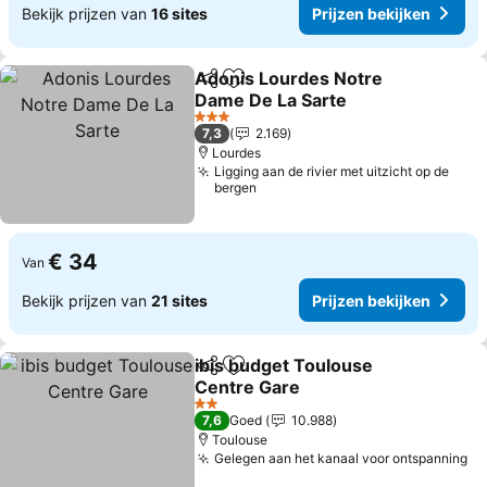
Bekijk prijzen van
16 sites
Prijzen bekijken
Adonis Lourdes Notre
Delen
Toevoegen aan favorieten
Dame De La Sarte
3 Sterren
7,3
2.169
Lourdes
Ligging aan de rivier met uitzicht op de
bergen
€ 34
Van
Bekijk prijzen van
21 sites
Prijzen bekijken
ibis budget Toulouse
Delen
Toevoegen aan favorieten
Centre Gare
2 Sterren
7,6
Goed
10.988
Toulouse
Gelegen aan het kanaal voor ontspanning