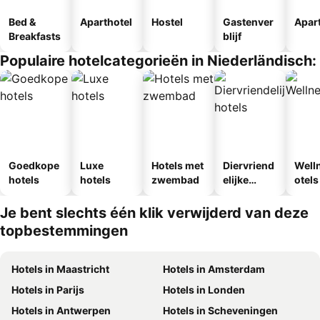
Bed &
Aparthotel
Hostel
Gastenver
Apar
Breakfasts
blijf
Populaire hotelcategorieën in Niederländisch:
Goedkope
Luxe
Hotels met
Diervriend
Well
hotels
hotels
zwembad
elijke
otels
hotels
Je bent slechts één klik verwijderd van deze
topbestemmingen
Hotels in Maastricht
Hotels in Amsterdam
Hotels in Parijs
Hotels in Londen
Hotels in Antwerpen
Hotels in Scheveningen