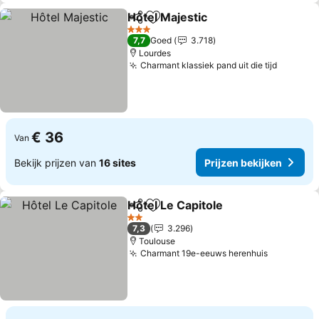
Hôtel Majestic
Delen
Toevoegen aan favorieten
3 Sterren
7,7
Goed
3.718
Lourdes
Charmant klassiek pand uit die tijd
€ 36
Van
Bekijk prijzen van
16 sites
Prijzen bekijken
Hôtel Le Capitole
Delen
Toevoegen aan favorieten
2 Sterren
7,3
3.296
Toulouse
Charmant 19e-eeuws herenhuis