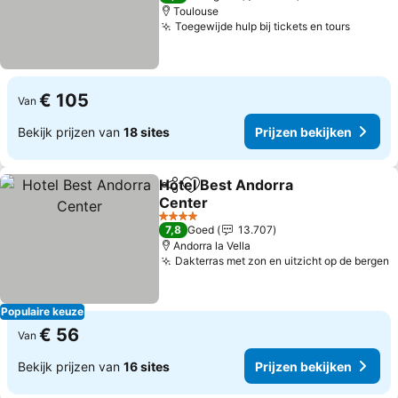
Toulouse
Toegewijde hulp bij tickets en tours
€ 105
Van
Bekijk prijzen van
18 sites
Prijzen bekijken
Hotel Best Andorra
Delen
Toevoegen aan favorieten
Center
4 Sterren
7,8
Goed
13.707
Andorra la Vella
Dakterras met zon en uitzicht op de bergen
Populaire keuze
€ 56
Van
Bekijk prijzen van
16 sites
Prijzen bekijken