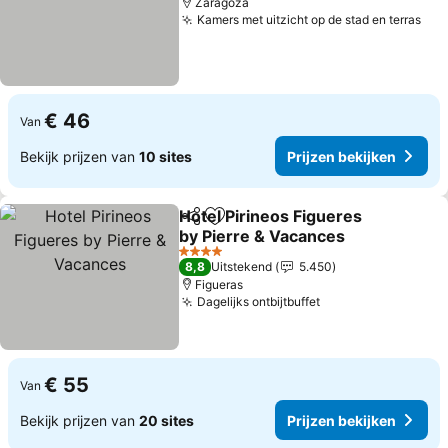
Zaragoza
Kamers met uitzicht op de stad en terras
€ 46
Van
Bekijk prijzen van
10 sites
Prijzen bekijken
Hotel Pirineos Figueres
Delen
Toevoegen aan favorieten
by Pierre & Vacances
4 Sterren
8,8
Uitstekend
5.450
Figueras
Dagelijks ontbijtbuffet
€ 55
Van
Bekijk prijzen van
20 sites
Prijzen bekijken