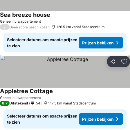
Sea breeze house
Prijzen bekijken
Geheel huis/appartement
/
126.5 km vanaf Stadscentrum
Geen score beschikbaar
Selecteer datums om exacte prijzen
Prijzen bekijken
te zien
Delen
To
Appletree Cottage
Prijzen bekijken
Geheel huis/appartement
8,7
Uitstekend
54
117.5 km vanaf Stadscentrum
Selecteer datums om exacte prijzen
Prijzen bekijken
te zien