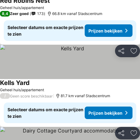
Red Robins Nest
Prijzen bekijken
Geheel huis/appartement
8,4
Zeer goed
173
66.8 km vanaf Stadscentrum
Selecteer datums om exacte prijzen
Prijzen bekijken
te zien
Delen
To
Kells Yard
Prijzen bekijken
Geheel huis/appartement
/
81.7 km vanaf Stadscentrum
Geen score beschikbaar
Selecteer datums om exacte prijzen
Prijzen bekijken
te zien
Delen
To