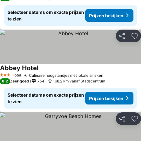
Selecteer datums om exacte prijzen
Prijzen bekijken
te zien
Delen
To
Abbey Hotel
Prijzen bekijken
Hotel
Culinaire hoogstandjes met lokale smaken
Prijzen bekijken
3 Sterren
8,2
Zeer goed
754
168.2 km vanaf Stadscentrum
Selecteer datums om exacte prijzen
Prijzen bekijken
te zien
Delen
To