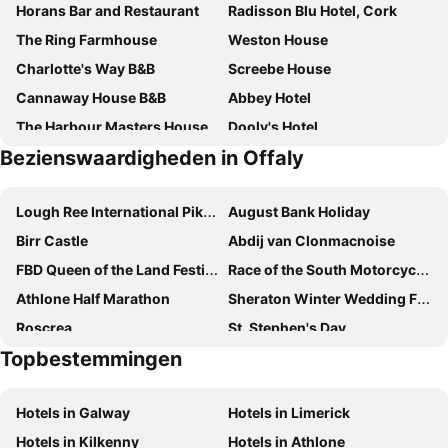
Horans Bar and Restaurant
Radisson Blu Hotel, Cork
The Ring Farmhouse
Weston House
Charlotte's Way B&B
Screebe House
Cannaway House B&B
Abbey Hotel
The Harbour Masters House
Dooly's Hotel
Bezienswaardigheden in Offaly
County Arms Birr
Lynchs Farmhouse
Lough Ree International Pike Angling Festival
August Bank Holiday
Birr Castle
Abdij van Clonmacnoise
FBD Queen of the Land Festival
Race of the South Motorcycle Road Race
Athlone Half Marathon
Sheraton Winter Wedding Fair
Roscrea
St. Stephen's Day
Topbestemmingen
October Bank Holiday
Hotels in Galway
Hotels in Limerick
Hotels in Kilkenny
Hotels in Athlone