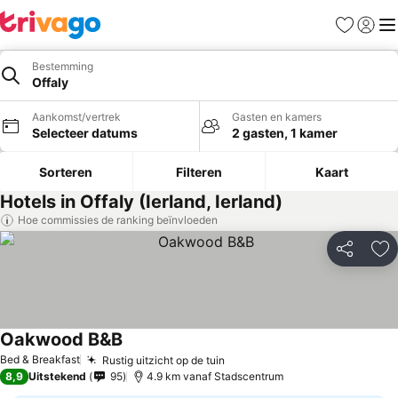
Favorieten
Aanmel
Me
Bestemming
Offaly
Aankomst/vertrek
Gasten en kamers
Selecteer datums
2 gasten, 1 kamer
Sorteren
Filteren
Kaart
Hotels in Offaly (Ierland, Ierland)
Hoe commissies de ranking beïnvloeden
Delen
To
Oakwood B&B
Prijzen bekijken
Bed & Breakfast
Rustig uitzicht op de tuin
Prijzen bekijken
8,9
Uitstekend
95
4.9 km vanaf Stadscentrum