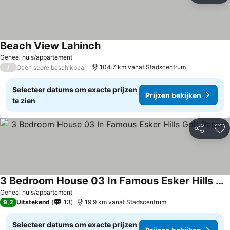
Beach View Lahinch
Prijzen bekijken
Geheel huis/appartement
/
104.7 km vanaf Stadscentrum
Geen score beschikbaar
Selecteer datums om exacte prijzen
Prijzen bekijken
te zien
Delen
To
3 Bedroom House 03 In Famous Esker Hills Golf Resort
Prijzen bekijken
Geheel huis/appartement
9,2
Uitstekend
13
19.9 km vanaf Stadscentrum
Selecteer datums om exacte prijzen