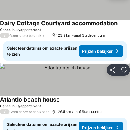
Dairy Cottage Courtyard accommodation
Prijz
Geheel huis/appartement
/
123.9 km vanaf Stadscentrum
Geen score beschikbaar
Selecteer datums om exacte prijzen
Prijzen bekijken
te zien
Delen
To
Atlantic beach house
Prijzen bekijken
Geheel huis/appartement
/
126.5 km vanaf Stadscentrum
Geen score beschikbaar
Selecteer datums om exacte prijzen
Prijzen bekijken