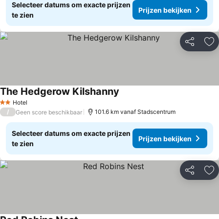
Selecteer datums om exacte prijzen
Prijzen bekijken
te zien
Delen
To
The Hedgerow Kilshanny
Prijzen bekijken
Hotel
2 Sterren
/
101.6 km vanaf Stadscentrum
Geen score beschikbaar
Selecteer datums om exacte prijzen
Prijzen bekijken
te zien
Delen
To