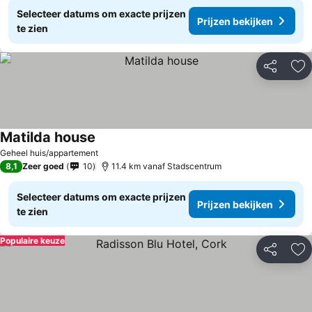
Selecteer datums om exacte prijzen
Prijzen bekijken
te zien
Delen
To
Matilda house
Prijzen bekijken
Geheel huis/appartement
8,1
Zeer goed
10
11.4 km vanaf Stadscentrum
Selecteer datums om exacte prijzen
Prijzen bekijken
te zien
Populaire keuze
Delen
To