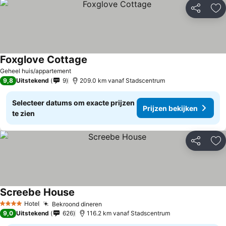
Delen
To
Foxglove Cottage
Prijzen bekijken
Geheel huis/appartement
9,8
Uitstekend
9
209.0 km vanaf Stadscentrum
Selecteer datums om exacte prijzen
Prijzen bekijken
te zien
Delen
To
Screebe House
Prijzen bekijken
Hotel
Bekroond dineren
Prijzen bekijken
4 Sterren
9,0
Uitstekend
626
116.2 km vanaf Stadscentrum