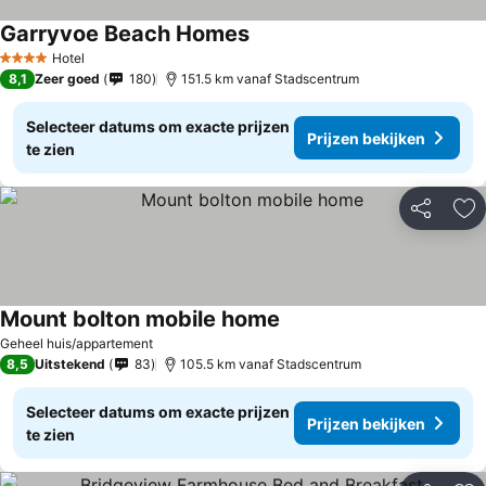
Garryvoe Beach Homes
Prijzen bekijken
Hotel
4 Sterren
8,1
Zeer goed
180
151.5 km vanaf Stadscentrum
Selecteer datums om exacte prijzen
Prijzen bekijken
te zien
Delen
To
Mount bolton mobile home
Prijzen bekijken
Geheel huis/appartement
8,5
Uitstekend
83
105.5 km vanaf Stadscentrum
Selecteer datums om exacte prijzen
Prijzen bekijken
te zien