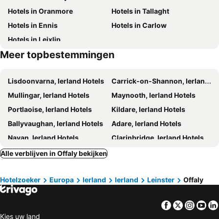
Hotels in Oranmore
Hotels in Tallaght
Hotels in Ennis
Hotels in Carlow
Hotels in Leixlip
Meer topbestemmingen
Lisdoonvarna, Ierland Hotels
Carrick-on-Shannon, Ierland Hotels
Mullingar, Ierland Hotels
Maynooth, Ierland Hotels
Portlaoise, Ierland Hotels
Kildare, Ierland Hotels
Ballyvaughan, Ierland Hotels
Adare, Ierland Hotels
Navan, Ierland Hotels
Clarinbridge, Ierland Hotels
Killaloe, Ierland Hotels
Claregalway, Ierland Hotels
Alle verblijven in Offaly bekijken
Naas, Ierland Hotels
Tullamore, Ierland Hotels
Hotelzoeker
Europa
Ierland
Ierland
Leinster
Offaly
Cavan, Ierland Hotels
Tipperary Town, Ierland Hotels
Lucan, Ierland Hotels
Bunratty, Ierland Hotels
Facebook
Twitter
Insta
Yo
Shannon Town, Ierland Hotels
Clonmel, Ierland Hotels
Kies uw land