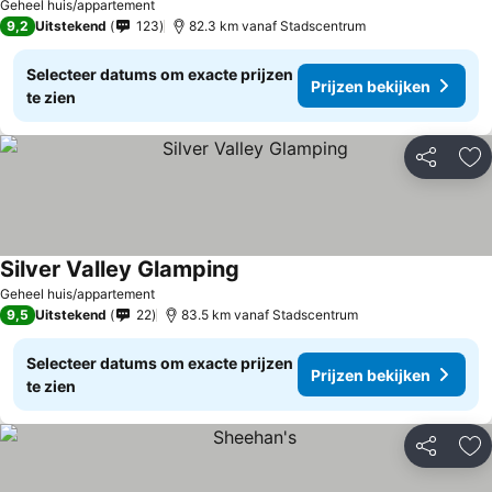
Geheel huis/appartement
9,2
Uitstekend
123
82.3 km vanaf Stadscentrum
Selecteer datums om exacte prijzen
Prijzen bekijken
te zien
Delen
To
Silver Valley Glamping
Prijzen bekijken
Geheel huis/appartement
9,5
Uitstekend
22
83.5 km vanaf Stadscentrum
Selecteer datums om exacte prijzen
Prijzen bekijken
te zien
Delen
To