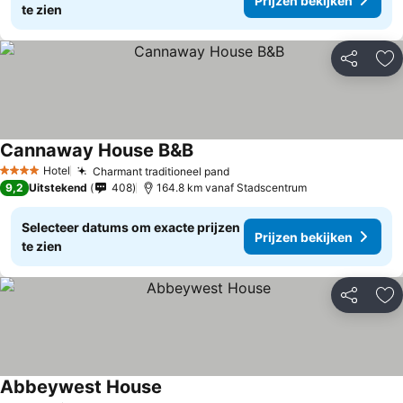
Prijzen bekijken
te zien
Delen
To
Cannaway House B&B
Prijzen bekijken
Hotel
Charmant traditioneel pand
Prijzen bekijken
4 Sterren
9,2
Uitstekend
408
164.8 km vanaf Stadscentrum
Selecteer datums om exacte prijzen
Prijzen bekijken
te zien
Delen
To
Abbeywest House
Prijzen bekijken