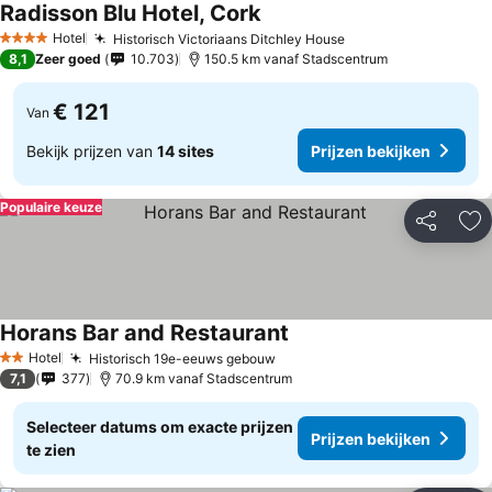
Radisson Blu Hotel, Cork
Prijzen bekijken
Hotel
Historisch Victoriaans Ditchley House
Prijzen bekijken
4 Sterren
8,1
Zeer goed
10.703
150.5 km vanaf Stadscentrum
€ 121
Van
Bekijk prijzen van
14 sites
Prijzen bekijken
Populaire keuze
Delen
To
Horans Bar and Restaurant
Prijzen bekijken
Hotel
Historisch 19e-eeuws gebouw
Prijzen bekijken
2 Sterren
7,1
377
70.9 km vanaf Stadscentrum
Selecteer datums om exacte prijzen
Prijzen bekijken
te zien