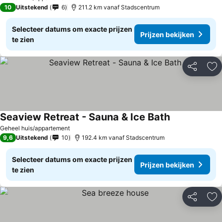
10
Uitstekend
6
211.2 km vanaf Stadscentrum
Selecteer datums om exacte prijzen
Prijzen bekijken
te zien
Delen
To
Seaview Retreat - Sauna & Ice Bath
Prijzen bekijk
Geheel huis/appartement
9,6
Uitstekend
10
192.4 km vanaf Stadscentrum
Selecteer datums om exacte prijzen
Prijzen bekijken
te zien
Delen
To