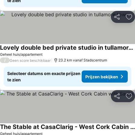
te zien
Delen
To
Lovely double bed private studio in tullamore town
Prijzen bekijken
Geheel huis/appartement
/
23.2 km vanaf Stadscentrum
Geen score beschikbaar
Selecteer datums om exacte prijzen
Prijzen bekijken
te zien
Delen
To
The Stable at CasaClarig - West Cork Cabin with Sauna
Prijzen bekijken
Geheel huis/appartement