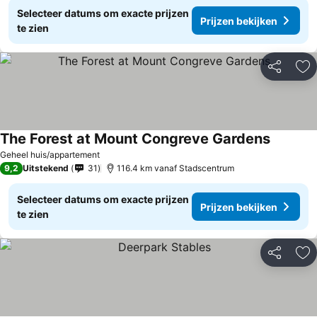
Selecteer datums om exacte prijzen
Prijzen bekijken
te zien
Delen
To
The Forest at Mount Congreve Gardens
Prijzen b
Geheel huis/appartement
9,2
Uitstekend
31
116.4 km vanaf Stadscentrum
Selecteer datums om exacte prijzen
Prijzen bekijken
te zien
Delen
To