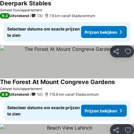
Deerpark Stables
Prijzen bekijken
Geheel huis/appartement
9,3
Uitstekend
13
7.6 km vanaf Stadscentrum
Selecteer datums om exacte prijzen
Prijzen bekijken
te zien
Delen
To
The Forest At Mount Congreve Gardens
Prijzen 
Geheel huis/appartement
8,6
Uitstekend
10
116.6 km vanaf Stadscentrum
Selecteer datums om exacte prijzen
Prijzen bekijken
te zien
Delen
To