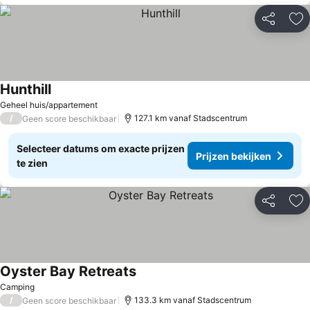
Delen
To
Hunthill
Prijzen bekijken
Geheel huis/appartement
/
127.1 km vanaf Stadscentrum
Geen score beschikbaar
Selecteer datums om exacte prijzen
Prijzen bekijken
te zien
Delen
To
Oyster Bay Retreats
Prijzen bekijken
Camping
/
133.3 km vanaf Stadscentrum
Geen score beschikbaar