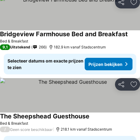
Delen
To
Bridgeview Farmhouse Bed and Breakfast
Prijz
Bed & Breakfast
9,1
Uitstekend
266
182.9 km vanaf Stadscentrum
Selecteer datums om exacte prijzen
Prijzen bekijken
te zien
Delen
To
The Sheepshead Guesthouse
Prijzen bekijken
Bed & Breakfast
/
218.1 km vanaf Stadscentrum
Geen score beschikbaar