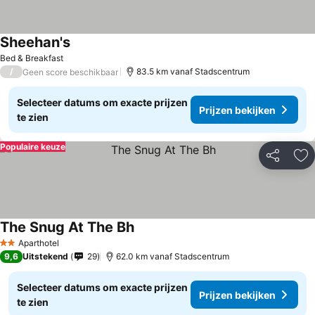
Sheehan's
Prijzen bekijken
Bed & Breakfast
/
83.5 km vanaf Stadscentrum
Geen score beschikbaar
Selecteer datums om exacte prijzen
Prijzen bekijken
te zien
Populaire keuze
Delen
To
The Snug At The Bh
Prijzen bekijken
Aparthotel
2 Sterren
9,6
Uitstekend
29
62.0 km vanaf Stadscentrum
Selecteer datums om exacte prijzen
Prijzen bekijken
te zien