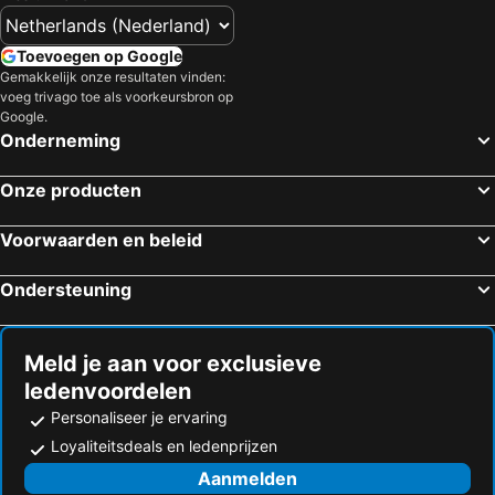
Galway, Ierland Hotels
Limerick, Ierland Hotels
Westport, Ierland Hotels
Sligo Town, Ierland Hotels
Toevoegen op Google
Athlone, Ierland Hotels
Oranmore, Ierland Hotels
Gemakkelijk onze resultaten vinden:
voeg trivago toe als voorkeursbron op
Doolin, Ierland Hotels
Ennis, Ierland Hotels
Google.
Dublin, Ierland Hotels
Cork, Ierland Hotels
Onderneming
Killarney, Ierland Hotels
Kilkenny, Ierland Hotels
Onze producten
Swords, Ierland Hotels
Wexford, Ierland Hotels
Dingle, Ierland Hotels
Voorwaarden en beleid
Ondersteuning
Meld je aan voor exclusieve
ledenvoordelen
Personaliseer je ervaring
Loyaliteitsdeals en ledenprijzen
Aanmelden