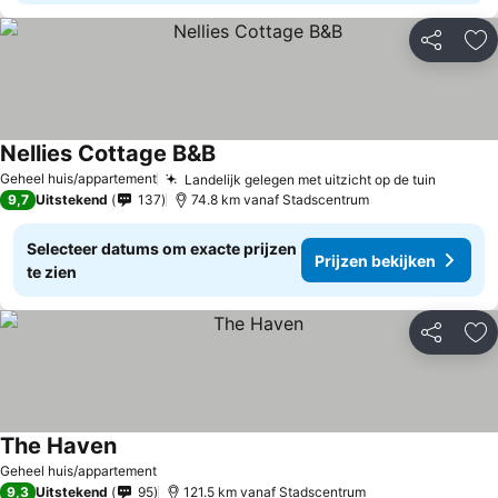
Delen
To
Nellies Cottage B&B
Prijzen bekijken
Geheel huis/appartement
Landelijk gelegen met uitzicht op de tuin
Prijzen
9,7
Uitstekend
137
74.8 km vanaf Stadscentrum
Selecteer datums om exacte prijzen
Prijzen bekijken
te zien
Delen
To
The Haven
Prijzen bekijken
Geheel huis/appartement
9,3
Uitstekend
95
121.5 km vanaf Stadscentrum