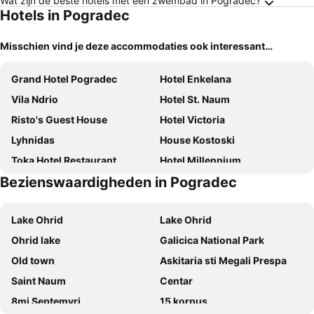
Wat zijn de beste hotels met een zwembad in Pogradec?
Hotels in Pogradec
Misschien vind je deze accommodaties ook interessant…
Grand Hotel Pogradec
Hotel Enkelana
Vila Ndrio
Hotel St. Naum
Risto's Guest House
Hotel Victoria
Lyhnidas
House Kostoski
Toka Hotel Restaurant
Hotel Millennium
Bezienswaardigheden in Pogradec
Hotel Hymeti's Palace
Perla Hotel
Hotel Pogradeci 2
Hotel Camping Lin
Lake Ohrid
Lake Ohrid
Hotel Belvedere
British Hotel Pogradec
Ohrid lake
Galicica National Park
Hotel 1 Maji
Berberi Guest House
Old town
Askitaria sti Megali Prespa
Guesthouse Bimbli
Vila Sigal Pogradec
Saint Naum
Centar
Hotel Justinian
Hotel Driloni
8mi Septemvri
15 korpus
Hotel Bujtina Ollga
Vila Dante Boutique