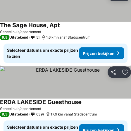
The Sage House, Apt
Geheel huis/appartement
9,8
Uitstekend
5
1.6 km vanaf Stadscentrum
Selecteer datums om exacte prijzen
Prijzen bekijken
te zien
Delen
To
ERDA LAKESIDE Guesthouse
Geheel huis/appartement
9,3
Uitstekend
639
17.9 km vanaf Stadscentrum
Selecteer datums om exacte prijzen
Prijzen bekijken