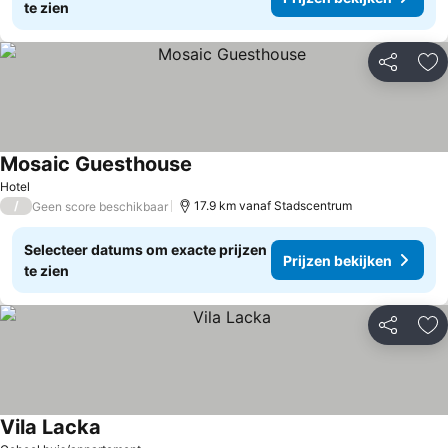
te zien
Delen
To
Mosaic Guesthouse
Hotel
/
17.9 km vanaf Stadscentrum
Geen score beschikbaar
Selecteer datums om exacte prijzen
Prijzen bekijken
te zien
Delen
To
Vila Lacka