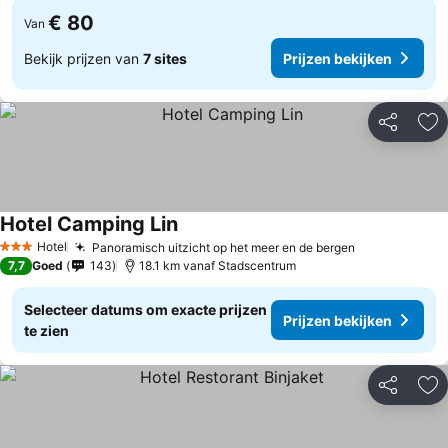
€ 80
Van
Bekijk prijzen van
7 sites
Prijzen bekijken
Delen
To
Hotel Camping Lin
Hotel
Panoramisch uitzicht op het meer en de bergen
3 Sterren
7,7
Goed
143
18.1 km vanaf Stadscentrum
Selecteer datums om exacte prijzen
Prijzen bekijken
te zien
Delen
To