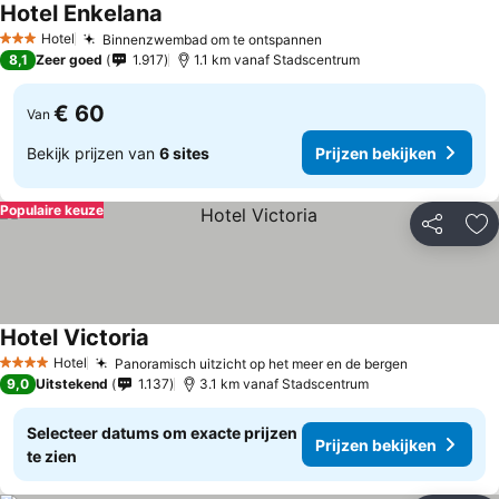
Hotel Enkelana
Hotel
Binnenzwembad om te ontspannen
3 Sterren
8,1
Zeer goed
1.917
1.1 km vanaf Stadscentrum
€ 60
Van
Bekijk prijzen van
6 sites
Prijzen bekijken
Populaire keuze
Delen
To
Hotel Victoria
Hotel
Panoramisch uitzicht op het meer en de bergen
4 Sterren
9,0
Uitstekend
1.137
3.1 km vanaf Stadscentrum
Selecteer datums om exacte prijzen
Prijzen bekijken
te zien