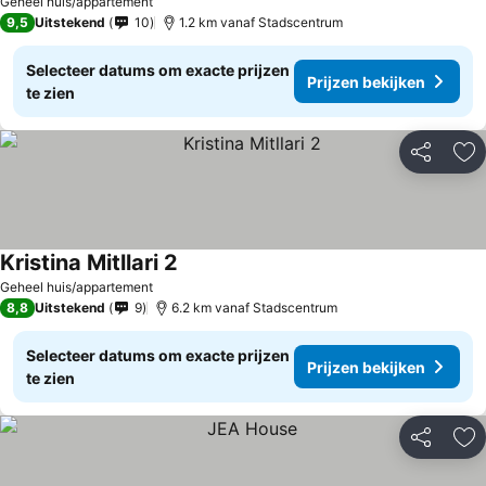
Geheel huis/appartement
9,5
Uitstekend
10
1.2 km vanaf Stadscentrum
Selecteer datums om exacte prijzen
Prijzen bekijken
te zien
Delen
To
Kristina Mitllari 2
Geheel huis/appartement
8,8
Uitstekend
9
6.2 km vanaf Stadscentrum
Selecteer datums om exacte prijzen
Prijzen bekijken
te zien
Delen
To