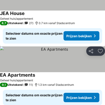
JEA House
Geheel huis/appartement
8,7
Uitstekend
27
0.7 km vanaf Stadscentrum
Selecteer datums om exacte prijzen
Prijzen bekijken
te zien
Delen
To
EA Apartments
Geheel huis/appartement
9,1
Uitstekend
11
1.3 km vanaf Stadscentrum
Selecteer datums om exacte prijzen
Prijzen bekijken
te zien