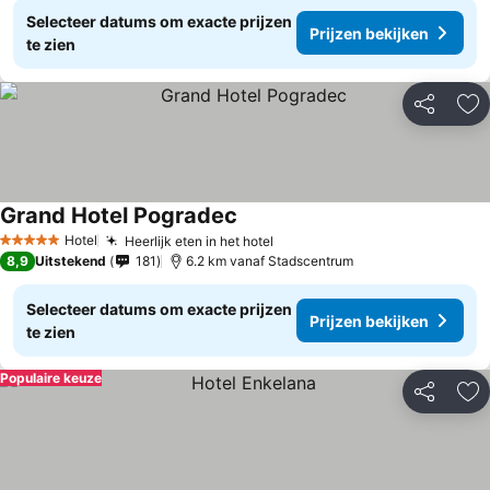
Selecteer datums om exacte prijzen
Prijzen bekijken
te zien
Delen
To
Grand Hotel Pogradec
Hotel
Heerlijk eten in het hotel
5 Sterren
8,9
Uitstekend
181
6.2 km vanaf Stadscentrum
Selecteer datums om exacte prijzen
Prijzen bekijken
te zien
Populaire keuze
Delen
To