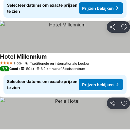
Selecteer datums om exacte prijzen
Prijzen bekijken
te zien
Delen
To
Hotel Millennium
Hotel
Traditionele en internationale keuken
4 Sterren
7,7
Goed
504
6.2 km vanaf Stadscentrum
Selecteer datums om exacte prijzen
Prijzen bekijken
te zien
Delen
To