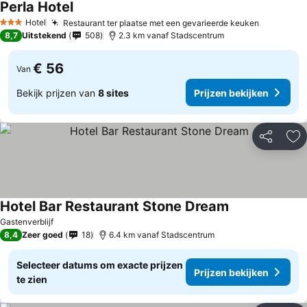
Perla Hotel
Hotel
Restaurant ter plaatse met een gevarieerde keuken
3 Sterren
8,7
Uitstekend
508
2.3 km vanaf Stadscentrum
€ 56
Van
Bekijk prijzen van
8 sites
Prijzen bekijken
Delen
To
Hotel Bar Restaurant Stone Dream
Gastenverblijf
8,4
Zeer goed
18
6.4 km vanaf Stadscentrum
Selecteer datums om exacte prijzen
Prijzen bekijken
te zien