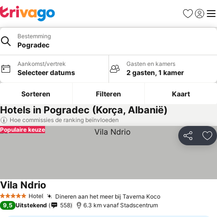
Favorieten
Aanmel
Me
Bestemming
Pogradec
Aankomst/vertrek
Gasten en kamers
Selecteer datums
2 gasten, 1 kamer
Sorteren
Filteren
Kaart
Hotels in Pogradec (Korça, Albanië)
Hoe commissies de ranking beïnvloeden
Populaire keuze
Delen
To
Vila Ndrio
Hotel
Dineren aan het meer bij Taverna Koco
5 Sterren
9,5
Uitstekend
558
6.3 km vanaf Stadscentrum