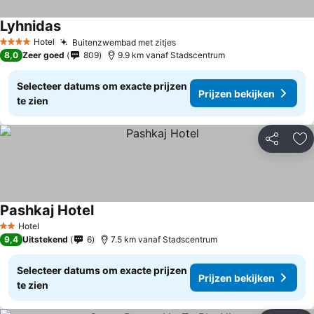
Lyhnidas
Hotel
Buitenzwembad met zitjes
4 Sterren
8,0
Zeer goed
809
9.9 km vanaf Stadscentrum
Selecteer datums om exacte prijzen
Prijzen bekijken
te zien
Delen
To
Pashkaj Hotel
Hotel
2 Sterren
9,4
Uitstekend
6
7.5 km vanaf Stadscentrum
Selecteer datums om exacte prijzen
Prijzen bekijken
te zien