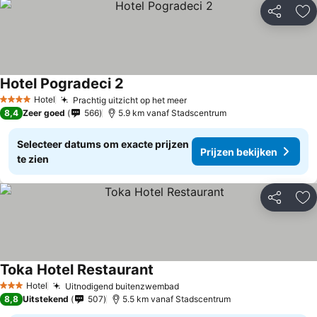
Delen
To
Hotel Pogradeci 2
Hotel
Prachtig uitzicht op het meer
4 Sterren
8,4
Zeer goed
566
5.9 km vanaf Stadscentrum
Selecteer datums om exacte prijzen
Prijzen bekijken
te zien
Delen
To
Toka Hotel Restaurant
Hotel
Uitnodigend buitenzwembad
3 Sterren
8,8
Uitstekend
507
5.5 km vanaf Stadscentrum