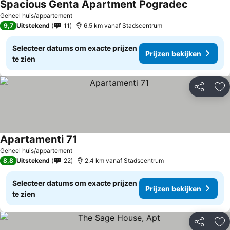
Spacious Genta Apartment Pogradec
Geheel huis/appartement
9,7
Uitstekend
11
6.5 km vanaf Stadscentrum
Selecteer datums om exacte prijzen
Prijzen bekijken
te zien
Delen
To
Apartamenti 71
Geheel huis/appartement
8,8
Uitstekend
22
2.4 km vanaf Stadscentrum
Selecteer datums om exacte prijzen
Prijzen bekijken
te zien
Delen
To