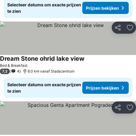
Selecteer datums om exacte prijzen
Prijzen bekijken
te zien
Delen
To
Dream Stone ohrid lake view
Bed & Breakfast
7,2
4
8.0 km vanaf Stadscentrum
Selecteer datums om exacte prijzen
Prijzen bekijken
te zien
Delen
To