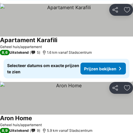
Delen
To
Apartament Karafili
Geheel huis/appartement
8,6
Uitstekend
5
1.6 km vanaf Stadscentrum
Selecteer datums om exacte prijzen
Prijzen bekijken
te zien
Delen
To
Aron Home
Geheel huis/appartement
8,9
Uitstekend
9
5.9 km vanaf Stadscentrum