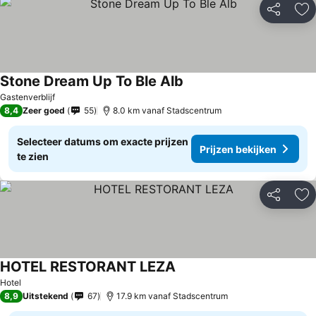
Delen
To
Stone Dream Up To Ble Alb
Gastenverblijf
8,4
Zeer goed
55
8.0 km vanaf Stadscentrum
Selecteer datums om exacte prijzen
Prijzen bekijken
te zien
Delen
To
HOTEL RESTORANT LEZA
Hotel
8,9
Uitstekend
67
17.9 km vanaf Stadscentrum