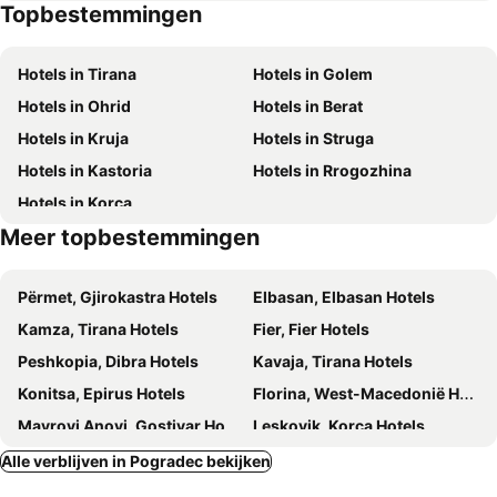
Topbestemmingen
Ostrovo
Rаčа
Fole Guest House
Villa Davor
Бilјаnini Izvori
Studenčištа
Hotels in Tirana
Hotels in Golem
Čekoštinа
Leskajca
Hotels in Ohrid
Hotels in Berat
Luchthaven Ohrid
Gornа Vlаškа mааlа
Hotels in Kruja
Hotels in Struga
Rаdoјcа Novičiќ
Goce Delčev
Hotels in Kastoria
Hotels in Rrogozhina
Hotels in Korça
Meer topbestemmingen
Përmet, Gjirokastra Hotels
Elbasan, Elbasan Hotels
Kamza, Tirana Hotels
Fier, Fier Hotels
Peshkopia, Dibra Hotels
Kavaja, Tirana Hotels
Konitsa, Epirus Hotels
Florina, West-Macedonië Hotels
Mavrovi Anovi, Gostivar Hotels
Leskovik, Korça Hotels
Prilep, Prilep Hotels
Vora, Tirana Hotels
Alle verblijven in Pogradec bekijken
Lushnja, Fier Hotels
Agios Germanos, West-Macedonië Hotels