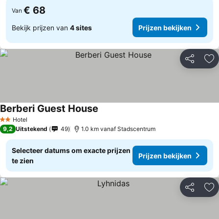
€ 68
Van
Bekijk prijzen van
4 sites
Prijzen bekijken
Delen
To
Berberi Guest House
Hotel
2 Sterren
9,2
Uitstekend
49
1.0 km vanaf Stadscentrum
Selecteer datums om exacte prijzen
Prijzen bekijken
te zien
Delen
To