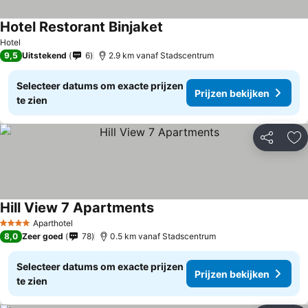
Hotel Restorant Binjaket
Hotel
9,5
Uitstekend
6
2.9 km vanaf Stadscentrum
Selecteer datums om exacte prijzen
Prijzen bekijken
te zien
Delen
To
Hill View 7 Apartments
Aparthotel
4 Sterren
8,0
Zeer goed
78
0.5 km vanaf Stadscentrum
Selecteer datums om exacte prijzen
Prijzen bekijken
te zien