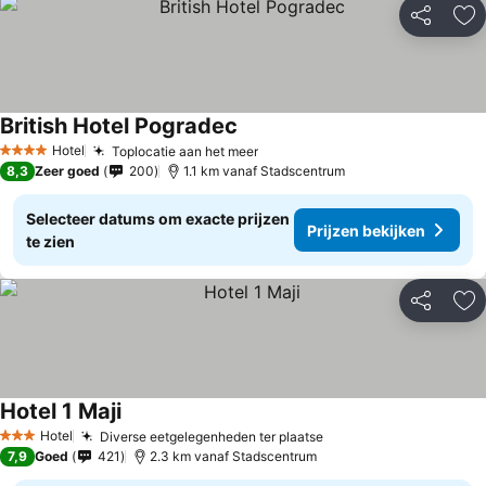
Delen
To
British Hotel Pogradec
Hotel
Toplocatie aan het meer
4 Sterren
8,3
Zeer goed
200
1.1 km vanaf Stadscentrum
Selecteer datums om exacte prijzen
Prijzen bekijken
te zien
Delen
To
Hotel 1 Maji
Hotel
Diverse eetgelegenheden ter plaatse
3 Sterren
7,9
Goed
421
2.3 km vanaf Stadscentrum