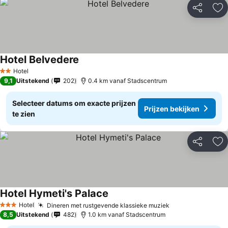
Delen
To
Hotel Belvedere
Hotel
2 Sterren
9,1
Uitstekend
202
0.4 km vanaf Stadscentrum
Selecteer datums om exacte prijzen
Prijzen bekijken
te zien
Delen
To
Hotel Hymeti's Palace
Hotel
Dineren met rustgevende klassieke muziek
3 Sterren
8,5
Uitstekend
482
1.0 km vanaf Stadscentrum