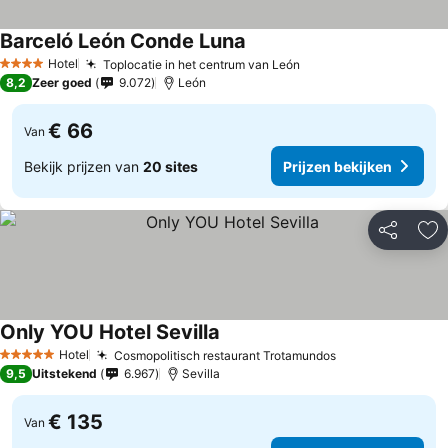
Barceló León Conde Luna
Hotel
Toplocatie in het centrum van León
4 Sterren
8,2
Zeer goed
9.072
León
€ 66
Van
Bekijk prijzen van
20 sites
Prijzen bekijken
Delen
To
Only YOU Hotel Sevilla
Hotel
Cosmopolitisch restaurant Trotamundos
5 Sterren
9,5
Uitstekend
6.967
Sevilla
€ 135
Van