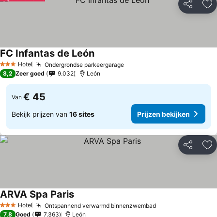
Delen
To
FC Infantas de León
Hotel
Ondergrondse parkeergarage
3 Sterren
8,2
Zeer goed
9.032
León
€ 45
Van
Bekijk prijzen van
16 sites
Prijzen bekijken
Delen
To
ARVA Spa Paris
Hotel
Ontspannend verwarmd binnenzwembad
3 Sterren
7,8
Goed
7.363
León