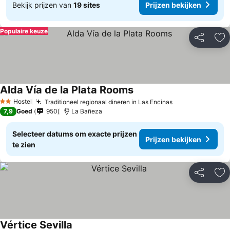
Bekijk prijzen van
19 sites
Prijzen bekijken
Populaire keuze
Delen
To
Alda Vía de la Plata Rooms
Hostel
Traditioneel regionaal dineren in Las Encinas
2 Sterren
7,9
Goed
950
La Bañeza
Selecteer datums om exacte prijzen
Prijzen bekijken
te zien
Delen
To
Vértice Sevilla