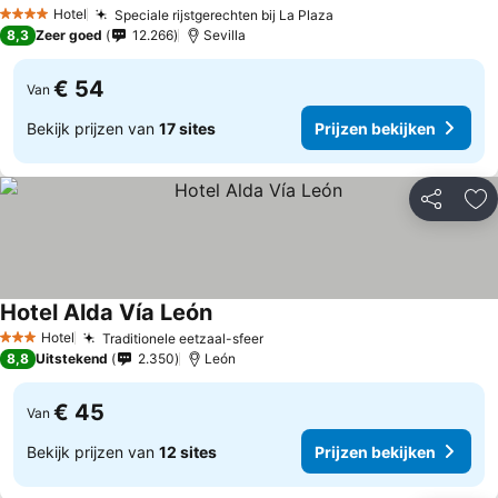
Hotel
Speciale rijstgerechten bij La Plaza
4 Sterren
8,3
Zeer goed
12.266
Sevilla
€ 54
Van
Bekijk prijzen van
17 sites
Prijzen bekijken
Delen
To
Hotel Alda Vía León
Hotel
Traditionele eetzaal-sfeer
3 Sterren
8,8
Uitstekend
2.350
León
€ 45
Van
Bekijk prijzen van
12 sites
Prijzen bekijken