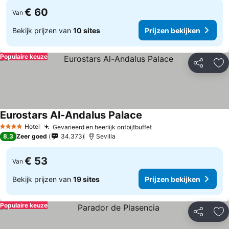
€ 60
Van
Bekijk prijzen van
10 sites
Prijzen bekijken
Populaire keuze
Delen
To
Eurostars Al-Andalus Palace
Hotel
Gevarieerd en heerlijk ontbijtbuffet
4 Sterren
8,3
Zeer goed
34.373
Sevilla
€ 53
Van
Bekijk prijzen van
19 sites
Prijzen bekijken
Populaire keuze
Delen
To