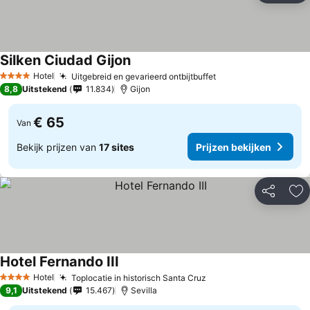
Silken Ciudad Gijon
Hotel
Uitgebreid en gevarieerd ontbijtbuffet
4 Sterren
8,8
Uitstekend
11.834
Gijon
€ 65
Van
Bekijk prijzen van
17 sites
Prijzen bekijken
Delen
To
Hotel Fernando III
Hotel
Toplocatie in historisch Santa Cruz
4 Sterren
9,1
Uitstekend
15.467
Sevilla