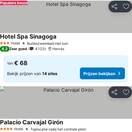
Populaire keuze
Delen
To
Hotel Spa Sinagoga
Hotel
Buitenzwembad met tuin
3 Sterren
8,2
Zeer goed
4.133
Hervás
€ 68
Van
Bekijk prijzen van
14 sites
Prijzen bekijken
Delen
To
Palacio Carvajal Girón
Hotel
Toplocatie nabij het centrale plein
4 Sterren