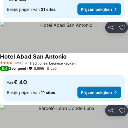
Bekijk prijzen van
21 sites
Prijzen bekijken
Delen
To
Hotel Abad San Antonio
Hotel
Traditioneel Leonese keuken
4 Sterren
8,4
Zeer goed
8.696
León
€ 40
Van
Bekijk prijzen van
11 sites
Prijzen bekijken
Delen
To