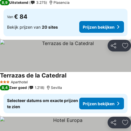
8,9
Uitstekend
3.275
Plasencia
€ 84
Van
Bekijk prijzen van
20 sites
Prijzen bekijken
Delen
To
Terrazas de la Catedral
Aparthotel
3 Sterren
8,4
Zeer goed
1.218
Sevilla
Selecteer datums om exacte prijzen
Prijzen bekijken
te zien
Delen
To