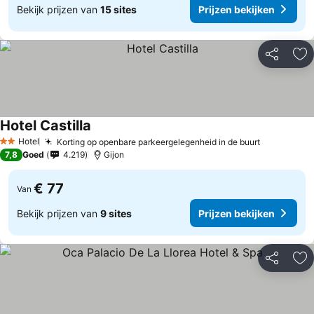
Bekijk prijzen van
15 sites
Prijzen bekijken
Delen
To
Hotel Castilla
Hotel
Korting op openbare parkeergelegenheid in de buurt
2 Sterren
7,8
Goed
4.219
Gijon
€ 77
Van
Bekijk prijzen van
9 sites
Prijzen bekijken
Delen
To