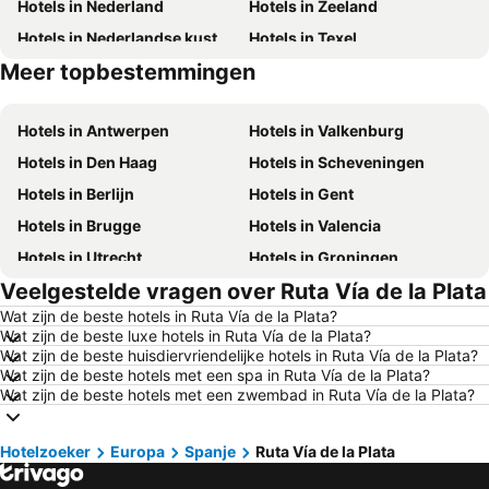
Hotels in Nederland
Hotels in Zeeland
Hotels in Nederlandse kust
Hotels in Texel
Meer topbestemmingen
Hotels in Duitsland
Hotels in Ibiza
Hotels in Antwerpen
Hotels in Valkenburg
Hotels in Den Haag
Hotels in Scheveningen
Hotels in Berlijn
Hotels in Gent
Hotels in Brugge
Hotels in Valencia
Hotels in Utrecht
Hotels in Groningen
Veelgestelde vragen over Ruta Vía de la Plata
Hotels in Kopenhagen
Hotels in Keulen
Wat zijn de beste hotels in Ruta Vía de la Plata?
Hotels in Luxemburg Stad
Hotels in Dusseldorf
Wat zijn de beste luxe hotels in Ruta Vía de la Plata?
Hotels in Eindhoven
Hotels in Noordwijk
Wat zijn de beste huisdiervriendelijke hotels in Ruta Vía de la Plata?
Wat zijn de beste hotels met een spa in Ruta Vía de la Plata?
Hotels in Haarlem
Hotels in Hamburg
Wat zijn de beste hotels met een zwembad in Ruta Vía de la Plata?
Hotels in Cochem
Hotels in Mallorca
Hotels in Terschelling
Hotels in Spanje
Hotelzoeker
Europa
Spanje
Ruta Vía de la Plata
Hotels in Noord-Holland
Hotels in Ameland