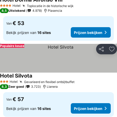
Hotel
Toplocatie in de historische wijk
4 Sterren
8,5
Uitstekend
4.978
Plasencia
€ 53
Van
Bekijk prijzen van
16 sites
Prijzen bekijken
Populaire keuze
Delen
To
Hotel Silvota
Hotel
Gevarieerd en flexibel ontbijtbuffet
3 Sterren
8,3
Zeer goed
3.723
Llanera
€ 57
Van
Bekijk prijzen van
16 sites
Prijzen bekijken