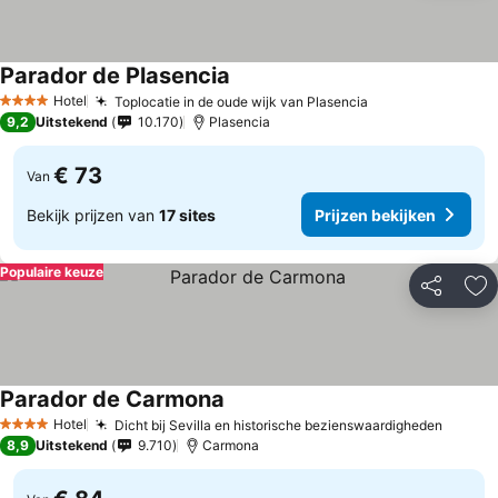
Parador de Plasencia
Hotel
Toplocatie in de oude wijk van Plasencia
4 Sterren
9,2
Uitstekend
10.170
Plasencia
€ 73
Van
Bekijk prijzen van
17 sites
Prijzen bekijken
Populaire keuze
Delen
To
Parador de Carmona
Hotel
Dicht bij Sevilla en historische bezienswaardigheden
4 Sterren
8,9
Uitstekend
9.710
Carmona