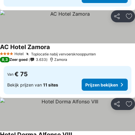
Delen
To
AC Hotel Zamora
Hotel
Toplocatie nabij vervoersknooppunten
4 Sterren
8,3
Zeer goed
3.633
Zamora
€ 75
Van
Bekijk prijzen van
11 sites
Prijzen bekijken
Delen
To
Hotel Dorma Alfonso VIII