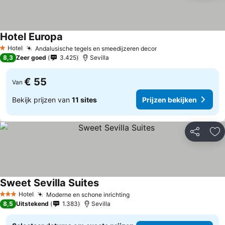
Hotel Europa
Hotel
Andalusische tegels en smeedijzeren decor
1 Sterren
8,3
Zeer goed
3.425
Sevilla
€ 55
Van
Bekijk prijzen van
11 sites
Prijzen bekijken
Delen
To
Sweet Sevilla Suites
Hotel
Moderne en schone inrichting
3 Sterren
8,5
Uitstekend
1.383
Sevilla