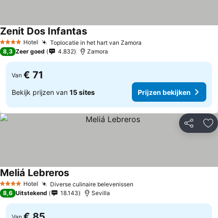
Zenit Dos Infantas
Hotel
Toplocatie in het hart van Zamora
4 Sterren
8,3
Zeer goed
4.832
Zamora
€ 71
Van
Bekijk prijzen van
15 sites
Prijzen bekijken
Delen
To
Meliá Lebreros
Hotel
Diverse culinaire belevenissen
4 Sterren
8,6
Uitstekend
18.143
Sevilla
€ 85
Van