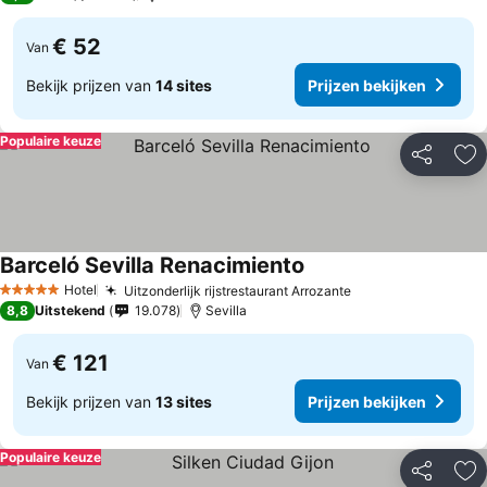
€ 52
Van
Bekijk prijzen van
14 sites
Prijzen bekijken
Populaire keuze
Delen
To
Barceló Sevilla Renacimiento
Hotel
Uitzonderlijk rijstrestaurant Arrozante
5 Sterren
8,8
Uitstekend
19.078
Sevilla
€ 121
Van
Bekijk prijzen van
13 sites
Prijzen bekijken
Populaire keuze
Delen
To