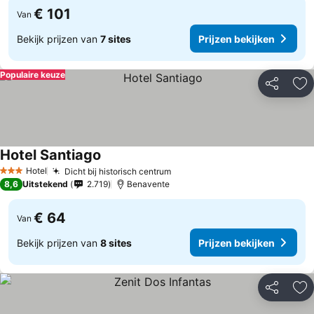
€ 101
Van
Bekijk prijzen van
7 sites
Prijzen bekijken
Populaire keuze
Delen
To
Hotel Santiago
Hotel
Dicht bij historisch centrum
3 Sterren
8,6
Uitstekend
2.719
Benavente
€ 64
Van
Bekijk prijzen van
8 sites
Prijzen bekijken
Delen
To