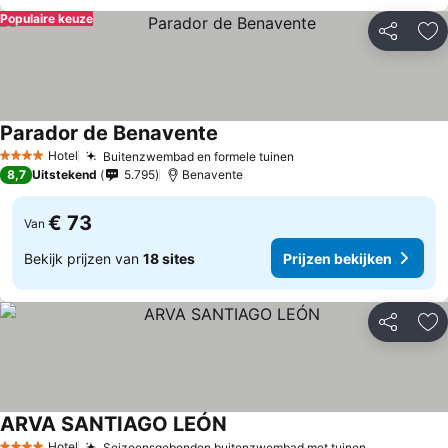
Populaire keuze
Delen
To
Parador de Benavente
Hotel
Buitenzwembad en formele tuinen
4 Sterren
8,7
Uitstekend
5.795
Benavente
€ 73
Van
Bekijk prijzen van
18 sites
Prijzen bekijken
Delen
To
ARVA SANTIAGO LEÓN
Hotel
Seizoensgebonden buitenzwembad met tuinen