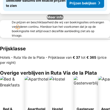
Selecteer datums om exacte prijzen
Prijzen bekijken
te zien
Meer info
De prijzen en beschikbaarheid die wij van boekingssites ontvangen
veranderen continu. Hierdoor kan het voorkomen dat je op de
boekingssite niet altijd exact dezelfde aanbieding ziet als op
trivago.
Prijsklasse
Hotels - Ruta Vía de la Plata -
Prijsklasse
van
‎€ 37
tot
‎€ 365
(price
per night)
Overige verblijven in Ruta Vía de la Plata
Bed &
Aparthotel
Hostel
Gastenver
Apar