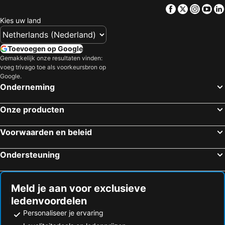
Facebook
Twitter
Insta
Yo
Hotels in Limburg
Hotels in Friesland
Kies uw land
Hotels in Luxemburg
Hotels in Frankrijk
Hotels in België
Hotels in Oostenrijk
Toevoegen op Google
Hotels in Gardameer
Hotels in Curacao
Gemakkelijk onze resultaten vinden:
voeg trivago toe als voorkeursbron op
Hotels in Belgische kust
Hotels in Italië
Google.
Hotels in Veluwe
Hotels in Den Bosch
Onderneming
Hotels in Noord-Brabant
Hotels in Gelderland
Onze producten
Voorwaarden en beleid
Ondersteuning
Meld je aan voor exclusieve
ledenvoordelen
Personaliseer je ervaring