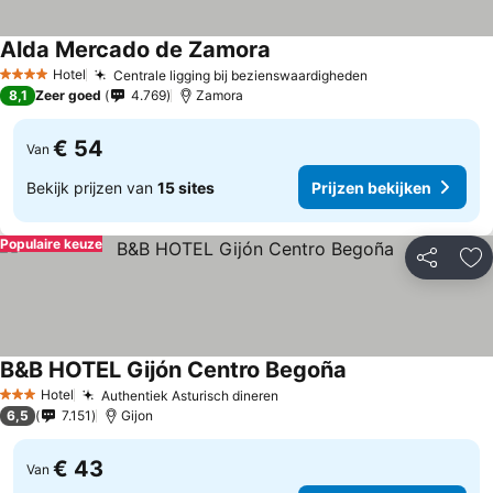
Alda Mercado de Zamora
Hotel
Centrale ligging bij bezienswaardigheden
4 Sterren
8,1
Zeer goed
4.769
Zamora
€ 54
Van
Bekijk prijzen van
15 sites
Prijzen bekijken
Populaire keuze
Delen
To
B&B HOTEL Gijón Centro Begoña
Hotel
Authentiek Asturisch dineren
3 Sterren
6,5
7.151
Gijon
€ 43
Van