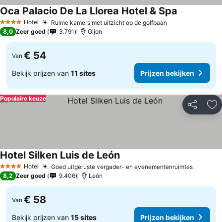
Oca Palacio De La Llorea Hotel & Spa
Hotel
Ruime kamers met uitzicht op de golfbaan
4 Sterren
8,0
Zeer goed
3.791
Gijon
€ 54
Van
Bekijk prijzen van
11 sites
Prijzen bekijken
Populaire keuze
Delen
To
Hotel Silken Luis de León
Hotel
Goed uitgeruste vergader- en evenementenruimtes
4 Sterren
8,2
Zeer goed
9.406
León
€ 58
Van
Bekijk prijzen van
15 sites
Prijzen bekijken