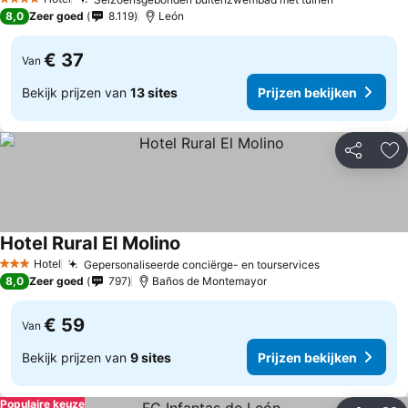
4 Sterren
8,0
Zeer goed
8.119
León
€ 37
Van
Bekijk prijzen van
13 sites
Prijzen bekijken
Delen
To
Hotel Rural El Molino
Hotel
Gepersonaliseerde conciërge- en tourservices
3 Sterren
8,0
Zeer goed
797
Baños de Montemayor
€ 59
Van
Bekijk prijzen van
9 sites
Prijzen bekijken
Populaire keuze