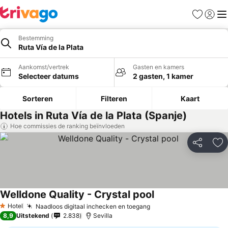
Favorieten
Aanmel
Me
Bestemming
Ruta Vía de la Plata
Aankomst/vertrek
Gasten en kamers
Selecteer datums
2 gasten, 1 kamer
Sorteren
Filteren
Kaart
Hotels in Ruta Vía de la Plata (Spanje)
Hoe commissies de ranking beïnvloeden
Delen
To
Welldone Quality - Crystal pool
Hotel
Naadloos digitaal inchecken en toegang
1 Sterren
8,9
Uitstekend
2.838
Sevilla