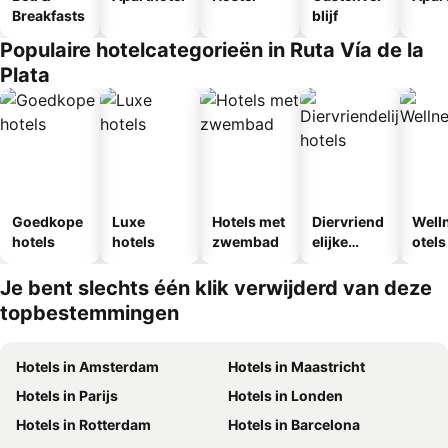
Breakfasts
blijf
Populaire hotelcategorieën in Ruta Vía de la
Plata
Goedkope
Luxe
Hotels met
Diervriend
Well
hotels
hotels
zwembad
elijke
otels
hotels
Je bent slechts één klik verwijderd van deze
topbestemmingen
Hotels in Amsterdam
Hotels in Maastricht
Hotels in Parijs
Hotels in Londen
Hotels in Rotterdam
Hotels in Barcelona