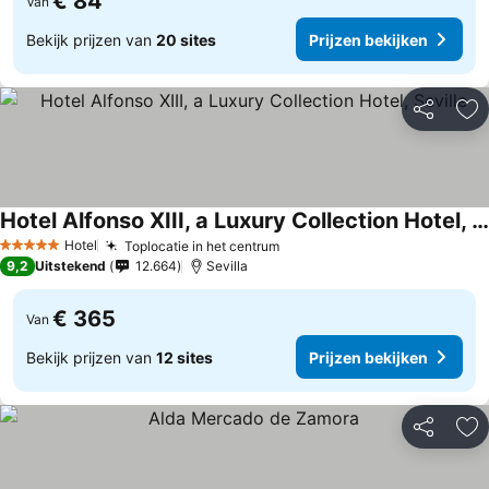
€ 84
Van
Bekijk prijzen van
20 sites
Prijzen bekijken
Delen
To
Hotel Alfonso XIII, a Luxury Collection Hotel, Seville
Hotel
Toplocatie in het centrum
5 Sterren
9,2
Uitstekend
12.664
Sevilla
€ 365
Van
Bekijk prijzen van
12 sites
Prijzen bekijken
Delen
To