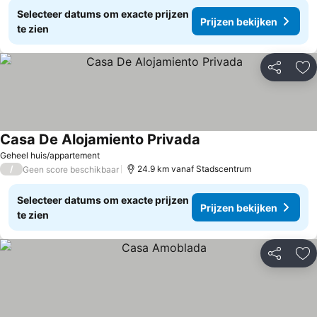
Selecteer datums om exacte prijzen
Prijzen bekijken
te zien
Delen
To
Casa De Alojamiento Privada
Geheel huis/appartement
/
24.9 km vanaf Stadscentrum
Geen score beschikbaar
Selecteer datums om exacte prijzen
Prijzen bekijken
te zien
Delen
To