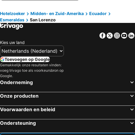
Baños, Tungurahua Hotels
Pichincha, Manabí Hotels
Hotelzoeker
Midden- en Zuid-Amerika
Ecuador
Esmeraldas
San Lorenzo
Facebook
Twitter
Insta
Yo
Kies uw land
Toevoegen op Google
Gemakkelijk onze resultaten vinden:
voeg trivago toe als voorkeursbron op
Google.
Onderneming
Onze producten
Voorwaarden en beleid
Ondersteuning