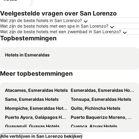
Veelgestelde vragen over San Lorenzo
Wat zijn de beste hotels in San Lorenzo?
Wat zijn de beste hotels met een spa in San Lorenzo?
Wat zijn de beste hotels met een zwembad in San Lorenzo?
Topbestemmingen
Hotels in Esmeraldas
Meer topbestemmingen
Atacames, Esmeraldas Hotels
Esmeraldas, Esmeraldas Hotels
Same, Esmeraldas Hotels
Tonsupa, Esmeraldas Hotels
Mompiche, Esmeraldas Hotels
Quito, Pichincha Hotels
Puerto Ayora, Galápagos Hotels
Puerto Baquerizo Moreno, Galápagos Hotels
Guayaquil, Guayas Hotels
Cuenca, Azuay Hotels
Puerto Villamil, Galápagos Hotels
Mindo, Pichincha Hotels
Alle verblijven in San Lorenzo bekijken