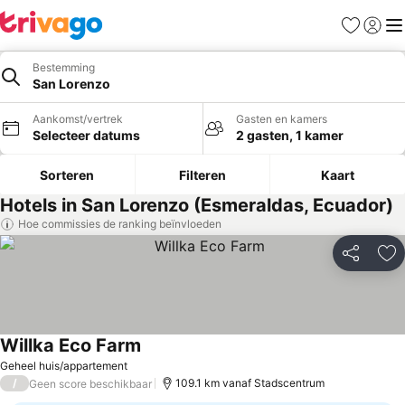
Favorieten
Aanmel
Me
Bestemming
San Lorenzo
Aankomst/vertrek
Gasten en kamers
Selecteer datums
2 gasten, 1 kamer
Sorteren
Filteren
Kaart
Hotels in San Lorenzo (Esmeraldas, Ecuador)
Hoe commissies de ranking beïnvloeden
Delen
To
Willka Eco Farm
Geheel huis/appartement
/
109.1 km vanaf Stadscentrum
Geen score beschikbaar