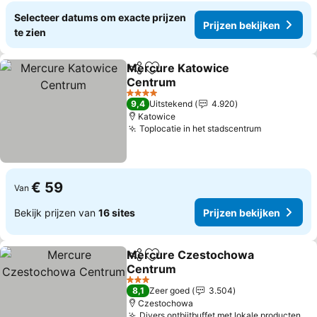
Selecteer datums om exacte prijzen
Prijzen bekijken
te zien
Mercure Katowice
Delen
Toevoegen aan favorieten
Centrum
Prijzen bekijken
4 Sterren
9,4
Uitstekend
4.920
Katowice
Toplocatie in het stadscentrum
Prijzen be
€ 59
Van
Bekijk prijzen van
16 sites
Prijzen bekijken
Mercure Czestochowa
Delen
Toevoegen aan favorieten
Centrum
Prijzen bekijken
3 Sterren
8,1
Zeer goed
3.504
Czestochowa
Divers ontbijtbuffet met lokale producten