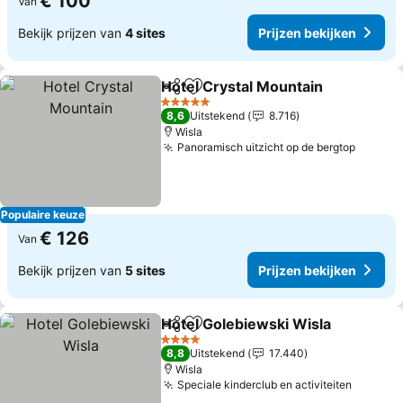
€ 100
Van
Bekijk prijzen van
4 sites
Prijzen bekijken
Hotel Crystal Mountain
Delen
Toevoegen aan favorieten
Pri
5 Sterren
8,6
Uitstekend
8.716
Wisla
Panoramisch uitzicht op de bergtop
Prijzen
Populaire keuze
€ 126
Van
Bekijk prijzen van
5 sites
Prijzen bekijken
Hotel Golebiewski Wisla
Delen
Toevoegen aan favorieten
Pr
4 Sterren
8,8
Uitstekend
17.440
Wisla
Speciale kinderclub en activiteiten
Prijzen