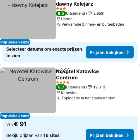
Delen
Toevoegen aan favorieten
dawny Kolejarz
Prijzen bekijken
3 Sterren
8,5
Uitstekend
2.959
Ustron
Verwarmde binnen- en buitenbaden
Prijze
Populaire keuze
Selecteer datums om exacte prijzen
Prijzen bekijken
te zien
Novotel Katowice
Delen
Toevoegen aan favorieten
Centrum
Prijzen bekijken
4 Sterren
8,7
Uitstekend
12.010
Katowice
Toplocatie in het stadscentrum
Prijzen be
Populaire keuze
€ 91
Van
Bekijk prijzen van
16 sites
Prijzen bekijken