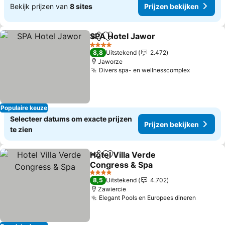
Bekijk prijzen van
8 sites
Prijzen bekijken
SPA Hotel Jawor
Delen
Toevoegen aan favorieten
Prijzen be
4 Sterren
8,8
Uitstekend
2.472
Jaworze
Divers spa- en wellnesscomplex
Prijzen b
Populaire keuze
Selecteer datums om exacte prijzen
Prijzen bekijken
te zien
Hotel Villa Verde
Delen
Toevoegen aan favorieten
Congress & Spa
Prijzen bekijken
4 Sterren
8,5
Uitstekend
4.702
Zawiercie
Elegant Pools en Europees dineren
Prijzen