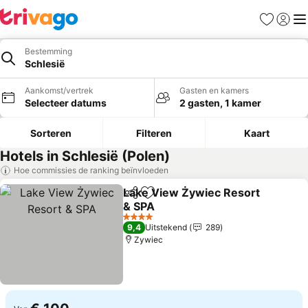
Favorieten
Aanmel
Me
Bestemming
Schlesië
Aankomst/vertrek
Gasten en kamers
Selecteer datums
2 gasten, 1 kamer
Sorteren
Filteren
Kaart
Hotels in Schlesië (Polen)
Hoe commissies de ranking beïnvloeden
Lake View Żywiec Resort
Delen
Toevoegen aan favorieten
& SPA
Prijzen bekijken
4 Sterren
9,4
Uitstekend
289
Zywiec