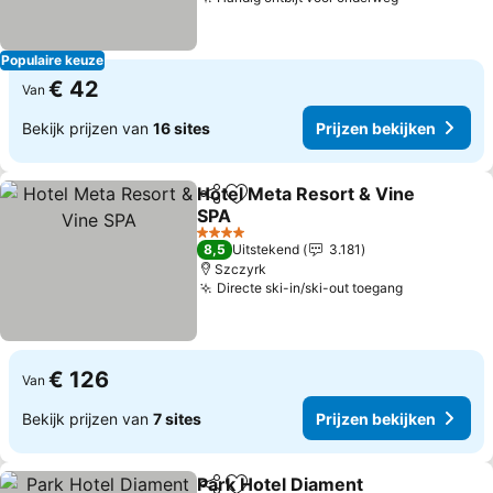
Prijzen bek
Populaire keuze
€ 42
Van
Bekijk prijzen van
16 sites
Prijzen bekijken
Hotel Meta Resort & Vine
Delen
Toevoegen aan favorieten
SPA
Prijzen bekijken
4 Sterren
8,5
Uitstekend
3.181
Szczyrk
Directe ski-in/ski-out toegang
Prijzen bek
€ 126
Van
Bekijk prijzen van
7 sites
Prijzen bekijken
Park Hotel Diament