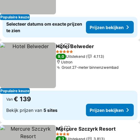
Populaire keuze
Selecteer datums om exacte prijzen
Prijzen bekijken
te zien
Hotel Belweder
Delen
Toevoegen aan favorieten
Prijzen bek
5 Sterren
9,0
Uitstekend
4.113
Ustron
Groot 27-meter binnenzwembad
Prijzen b
Populaire keuze
€ 139
Van
Bekijk prijzen van
5 sites
Prijzen bekijken
Mercure Szczyrk Resort
Delen
Toevoegen aan favorieten
P
4 Sterren
8,7
Uitstekend
3.813