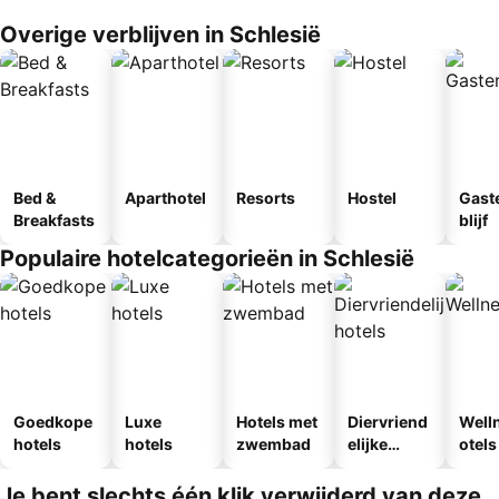
Overige verblijven in Schlesië
Bed &
Aparthotel
Resorts
Hostel
Gast
Breakfasts
blijf
Populaire hotelcategorieën in Schlesië
Goedkope
Luxe
Hotels met
Diervriend
Well
hotels
hotels
zwembad
elijke
otels
hotels
Je bent slechts één klik verwijderd van deze