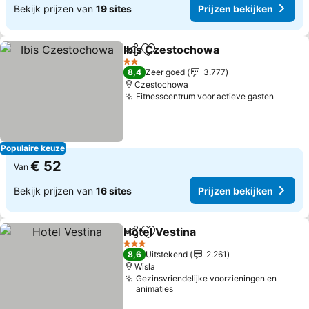
Bekijk prijzen van
19 sites
Prijzen bekijken
Ibis Czestochowa
Delen
Toevoegen aan favorieten
Prijzen 
2 Sterren
8,4
Zeer goed
3.777
Czestochowa
Fitnesscentrum voor actieve gasten
Prijze
Populaire keuze
€ 52
Van
Bekijk prijzen van
16 sites
Prijzen bekijken
Hotel Vestina
Delen
Toevoegen aan favorieten
Prijzen bekij
3 Sterren
8,6
Uitstekend
2.261
Wisla
Gezinsvriendelijke voorzieningen en
animaties