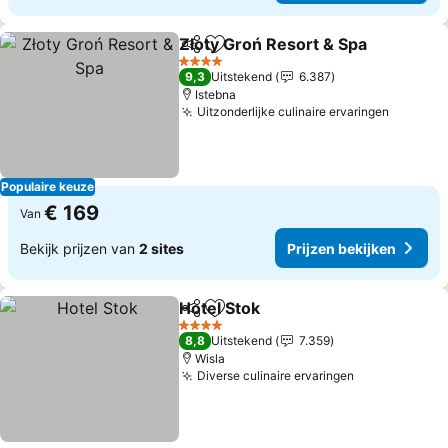
Złoty Groń Resort & Spa
Delen
Toevoegen aan favorieten
Pr
4 Sterren
9,3
Uitstekend
6.387
Istebna
Uitzonderlijke culinaire ervaringen
Prijzen 
Populaire keuze
€ 169
Van
Bekijk prijzen van
2 sites
Prijzen bekijken
Hotel Stok
Delen
Toevoegen aan favorieten
Prijzen bekijken
4 Sterren
8,8
Uitstekend
7.359
Wisla
Diverse culinaire ervaringen
Prijzen beki