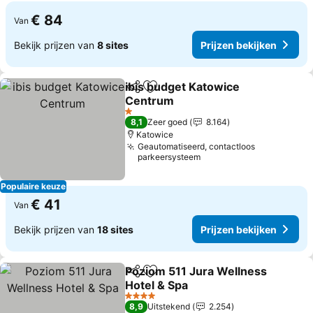
€ 84
Van
Bekijk prijzen van
8 sites
Prijzen bekijken
ibis budget Katowice
Delen
Toevoegen aan favorieten
Centrum
Prijzen bekijken
1 Sterren
8,1
Zeer goed
8.164
Katowice
Geautomatiseerd, contactloos
parkeersysteem
Populaire keuze
€ 41
Van
Bekijk prijzen van
18 sites
Prijzen bekijken
Poziom 511 Jura Wellness
Delen
Toevoegen aan favorieten
Hotel & Spa
Prijzen bekijken
4 Sterren
8,9
Uitstekend
2.254