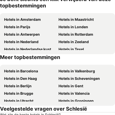
topbestemmingen
Hotels in Amsterdam
Hotels in Maastricht
Hotels in Parijs
Hotels in Londen
Hotels in Antwerpen
Hotels in Rotterdam
Hotels in Nederland
Hotels in Zeeland
Hotels in Nederlandse kust
Hotels in Texel
Meer topbestemmingen
Hotels in Duitsland
Hotels in Ibiza
Hotels in Barcelona
Hotels in Valkenburg
Hotels in Den Haag
Hotels in Scheveningen
Hotels in Berlijn
Hotels in Gent
Hotels in Brugge
Hotels in Valencia
Hotels in Utrecht
Hotels in Groningen
Veelgestelde vragen over Schlesië
Hotels in Kopenhagen
Hotels in Keulen
Wat zijn de beste hotels in Schlesië?