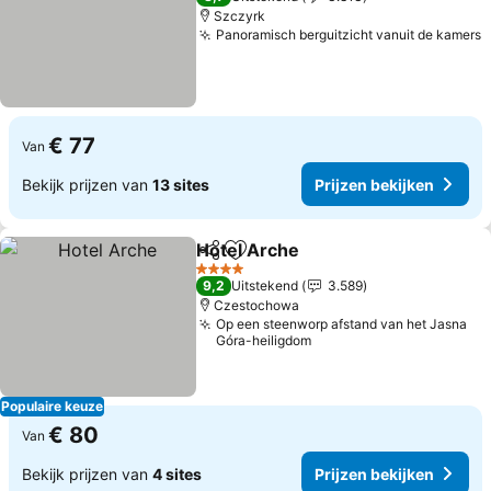
Szczyrk
Panoramisch berguitzicht vanuit de kamers
P
€ 77
Van
Bekijk prijzen van
13 sites
Prijzen bekijken
Hotel Arche
Delen
Toevoegen aan favorieten
Prijzen bekijke
4 Sterren
9,2
Uitstekend
3.589
Czestochowa
Op een steenworp afstand van het Jasna
Góra-heiligdom
Populaire keuze
€ 80
Van
Bekijk prijzen van
4 sites
Prijzen bekijken