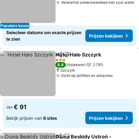
Verwarmd zomerzwembad met zout water
Pr
Populaire keuze
Selecteer datums om exacte prijzen
Prijzen bekijken
te zien
Hotel Halo Szczyrk
Delen
Toevoegen aan favorieten
Prijzen
3 Sterren
8,8
Uitstekend
2.791
Szczyrk
Dicht bij skiliften en attracties
Prijzen bek
€ 91
Van
Bekijk prijzen van
8 sites
Prijzen bekijken
Diuna Beskidy Ustroń -