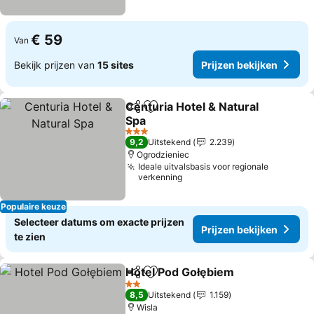
€ 59
Van
Bekijk prijzen van
15 sites
Prijzen bekijken
Centuria Hotel & Natural
Delen
Toevoegen aan favorieten
Spa
Prijzen bekijken
3 Sterren
9,2
Uitstekend
2.239
Ogrodzieniec
Ideale uitvalsbasis voor regionale
verkenning
Populaire keuze
Selecteer datums om exacte prijzen
Prijzen bekijken
te zien
Hotel Pod Gołębiem
Delen
Toevoegen aan favorieten
Prijze
2 Sterren
8,5
Uitstekend
1.159
Wisla