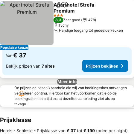
Aparthotel Strefa
Delen
Toevoegen aan favorieten
Premium
Prijzen bekijken
3 Sterren
8,3
Zeer goed
478
Tychy
Handige toegang tot gedeelde keuken
Prijz
Populaire keuze
€ 37
Van
Bekijk prijzen van
7 sites
Prijzen bekijken
Meer info
De prijzen en beschikbaarheid die wij van boekingssites ontvangen
veranderen continu. Hierdoor kan het voorkomen dat je op de
boekingssite niet altijd exact dezelfde aanbieding ziet als op
trivago.
Prijsklasse
Hotels - Schlesië -
Prijsklasse
van
‎€ 37
tot
‎€ 199
(price per night)