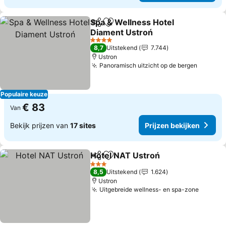
Spa & Wellness Hotel
Delen
Toevoegen aan favorieten
Diament Ustroń
Prijzen bekijken
4 Sterren
8,7
Uitstekend
7.744
Ustron
Panoramisch uitzicht op de bergen
Prijzen
Populaire keuze
€ 83
Van
Bekijk prijzen van
17 sites
Prijzen bekijken
Hotel NAT Ustroń
Delen
Toevoegen aan favorieten
Prijzen b
3 Sterren
8,5
Uitstekend
1.624
Ustron
Uitgebreide wellness- en spa-zone
Prijzen