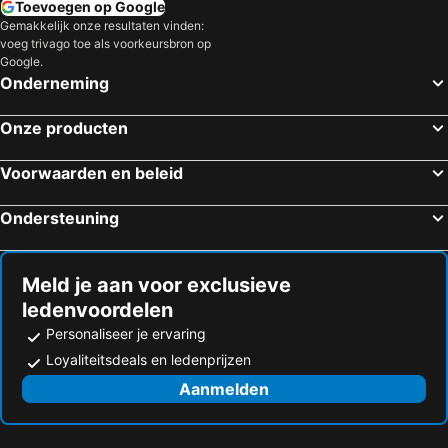
Toevoegen op Google
Hotels in Brenna
Hotels in Kłomnice
Gemakkelijk onze resultaten vinden:
voeg trivago toe als voorkeursbron op
Hotels in Mierzęcice
Hotels in Jeleśnia
Google.
Hotels in Istebna
Hotels in Lipowa
Onderneming
Hotels in Gierałtowice
Hotels in Goczałkowice-Zdrój
Onze producten
Hotels in Mikołów
Hotels in Strumien
Hotels in Mszana
Hotels in Swietochlowice
Voorwaarden en beleid
Hotels in Ogrodzieniec
Hotels in Bieruń
Ondersteuning
Hotels in Woźniki
Hotels in Wilkowice
Hotels in Olsztyn
Hotels in Sośnicowice
Meld je aan voor exclusieve
ledenvoordelen
Personaliseer je ervaring
Loyaliteitsdeals en ledenprijzen
Aanmelden