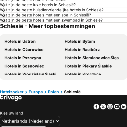
Hotels in Luxemburg Stad
Hotels in Dusseldorf
Wat zijn de beste luxe hotels in Schlesië?
Hotels in Eindhoven
Hotels in Noordwijk
Wat zijn de beste huisdiervriendelijke hotels in Schlesië?
Wat zijn de beste hotels met een spa in Schlesië?
Hotels in Haarlem
Hotels in Hamburg
Wat zijn de beste hotels met een zwembad in Schlesië?
Schlesië - Meer topbestemmingen
Hotels in Cochem
Hotels in Mallorca
Hotels in Terschelling
Hotels in Spanje
Hotels in Ustron
Hotels in Bytom
Hotels in Noord-Holland
Hotels in Ameland
Hotels in Ożarowice
Hotels in Racibórz
Hotels in Limburg
Hotels in Friesland
Hotels in Pszczyna
Hotels in Siemianowice Śląskie
Hotels in Luxemburg
Hotels in Frankrijk
Hotels in Sosnowiec
Hotels in Piekary Śląskie
Hotels in België
Hotels in Oostenrijk
Hotels in Wodzisław Śląski
Hotels in Kroczyce
Hotels in Gardameer
Hotels in Curacao
Hotels in Zywiec
Hotels in Rybnik
Hotels in Belgische kust
Hotels in Italië
Hotels in Ruda Slaska
Hotels in Czeladź
Hotels in Veluwe
Hotels in Den Bosch
Hotelzoeker
Europa
Polen
Schlesië
Hotels in Tarnowskie Góry
Hotels in Jaworzno
Hotels in Noord-Brabant
Hotels in Gelderland
Facebook
Twitter
Insta
Yo
Hotels in Myslowice
Hotels in Cieszyn
Kies uw land
Hotels in Czechowice-Dziedzice
Hotels in Dąbrowa Górnicza
Hotels in Zory
Hotels in Bedzin