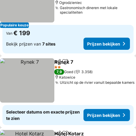
Ogrodzieniec
Gastronomisch dineren met lokale
specialiteiten
Populaire keuze
€ 199
Van
Bekijk prijzen van
7 sites
Prijzen bekijken
Rynek 7
Delen
Toevoegen aan favorieten
Prijzen bekijken
2 Sterren
7,9
Goed
3.358
Katowice
Uitzicht op de rivier vanuit bepaalde kamers
Selecteer datums om exacte prijzen
Prijzen bekijken
te zien
Hotel Kotarz