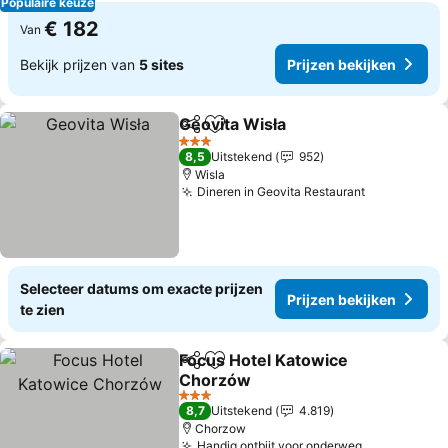
Populaire keuze
€ 182
Van
Bekijk prijzen van
5 sites
Prijzen bekijken
Geovita Wisła
Delen
Toevoegen aan favorieten
Prijzen bekij
3 Sterren
8,5
Uitstekend
952
Wisla
Dineren in Geovita Restaurant
Prijzen bek
Selecteer datums om exacte prijzen
Prijzen bekijken
te zien
Focus Hotel Katowice
Delen
Toevoegen aan favorieten
Chorzów
Prijzen bekijken
3 Sterren
8,7
Uitstekend
4.819
Chorzow
Handig ontbijt voor onderweg