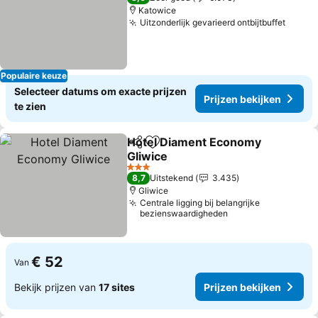
Katowice
Uitzonderlijk gevarieerd ontbijtbuffet
Prijze
Populaire keuze
Selecteer datums om exacte prijzen
Prijzen bekijken
te zien
Hotel Diament Economy
Delen
Toevoegen aan favorieten
Gliwice
Prijzen bekijken
3 Sterren
8,7
Uitstekend
3.435
Gliwice
Centrale ligging bij belangrijke
bezienswaardigheden
€ 52
Van
Bekijk prijzen van
17 sites
Prijzen bekijken