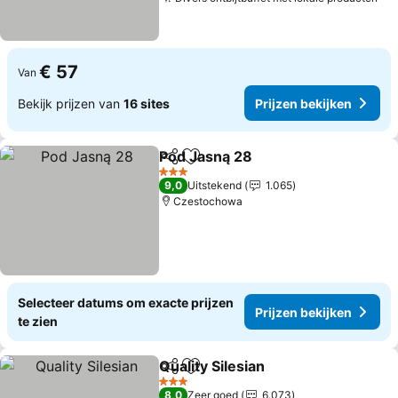
Pri
€ 57
Van
Bekijk prijzen van
16 sites
Prijzen bekijken
Pod Jasną 28
Delen
Toevoegen aan favorieten
Prijzen bekij
3 Sterren
9,0
Uitstekend
1.065
Czestochowa
Selecteer datums om exacte prijzen
Prijzen bekijken
te zien
Quality Silesian
Delen
Toevoegen aan favorieten
Prijzen bek
3 Sterren
8,0
Zeer goed
6.073