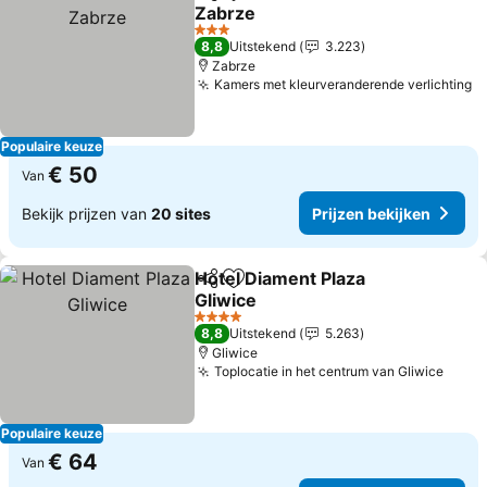
Delen
Toevoegen aan favorieten
Zabrze
Prijzen bekijken
3 Sterren
8,8
Uitstekend
3.223
Zabrze
Kamers met kleurveranderende verlichting
P
Populaire keuze
€ 50
Van
Bekijk prijzen van
20 sites
Prijzen bekijken
Hotel Diament Plaza
Delen
Toevoegen aan favorieten
Gliwice
Prijzen bekijken
4 Sterren
8,8
Uitstekend
5.263
Gliwice
Toplocatie in het centrum van Gliwice
Prijz
Populaire keuze
€ 64
Van