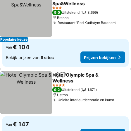
Delen
Toevoegen aan favorieten
Spa&Wellness
Prijzen bekijken
3 Sterren
9,0
Uitstekend
3.699
Brenna
Restaurant 'Pod Kudłatym Baranem'
Prijze
Populaire keuze
€ 104
Van
Bekijk prijzen van
8 sites
Prijzen bekijken
Hotel Olympic Spa &
Delen
Toevoegen aan favorieten
Wellness
Prijzen bekijken
4 Sterren
9,2
Uitstekend
1.671
Ustron
Unieke interieurdecoratie en kunst
Prijzen
€ 147
Van