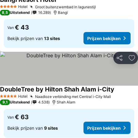
Hotel
Groot buitenzwembad in lagunestijl
5 Sterren
8,5
Uitstekend
16.289
Bangi
€ 43
Van
Bekijk prijzen van
13 sites
Prijzen bekijken
Delen
To
DoubleTree by Hilton Shah Alam i-City
Hotel
Naadloze verbinding met Central i-City Mall
5 Sterren
9,1
Uitstekend
4.538
Shah Alam
€ 63
Van
Bekijk prijzen van
9 sites
Prijzen bekijken