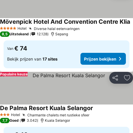
Mövenpick Hotel And Convention Centre Klia
Hotel
Diverse halal eetervaringen
5 Sterren
8,5
Uitstekend
12.128
Sepang
€ 74
Van
Bekijk prijzen van
17 sites
Prijzen bekijken
Populaire keuze
Delen
To
De Palma Resort Kuala Selangor
Hotel
Charmante chalets met rustieke sfeer
3 Sterren
7,7
Goed
3.042
Kuala Selangor