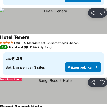
Delen
To
Hotel Tenera
Hotel
Meerdere eet- en koffiemogelijkheden
5 Sterren
8,6
Uitstekend
11.974
Bangi
€ 48
Van
Bekijk prijzen van
3 sites
Prijzen bekijken
Populaire keuze
Delen
To
Bangi Resort Hotel