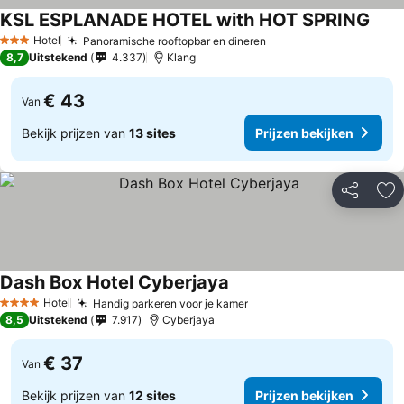
KSL ESPLANADE HOTEL with HOT SPRING
Hotel
Panoramische rooftopbar en dineren
3 Sterren
8,7
Uitstekend
4.337
Klang
€ 43
Van
Bekijk prijzen van
13 sites
Prijzen bekijken
Delen
To
Dash Box Hotel Cyberjaya
Hotel
Handig parkeren voor je kamer
4 Sterren
8,5
Uitstekend
7.917
Cyberjaya
€ 37
Van
Bekijk prijzen van
12 sites
Prijzen bekijken