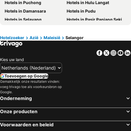
Hotels in Puchong
Hotels in Hulu Langat
Hotels in België
Hotels in Spanje
Hotels in Damansara
Hotels in Pudu
Hotels in Drenthe
Hotels in Frankrijk
Hotels in Selayang
Hotels in Pasir Panjang Sekinchan
Hotels in Gardameer
Hotels in Curacao
Hotels in Morib
Hotels in Rawang
Hotels in Belgische kust
Hotels in Den Bosch
Hotels in Batu Caves
Hotels in Port Klang
Hotels in Veluwe
Hotels in Oostenrijk
Hotelzoeker
Azië
Maleisië
Selangor
Hotels in Kapar
Hotels in Subang
Hotels in Gelderland
Hotels in Zuid-Limburg
Facebook
Twitter
Insta
Yo
Hotels in Semenyih
Hotels in Serdang
Kies uw land
Hotels in Setapak
Toevoegen op Google
Gemakkelijk onze resultaten vinden:
voeg trivago toe als voorkeursbron op
Google.
Onderneming
Onze producten
Voorwaarden en beleid