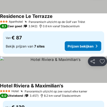
Residence Le Terrazze
Aparthotel
Panoramisch uitzicht op de Golf van Triëst
3 Sterren
8,1
Zeer goed
3.942
0.6 km vanaf Stadscentrum
€ 87
Van
Bekijk prijzen van
7 sites
Prijzen bekijken
Delen
To
Hotel Riviera & Maximilian's
Hotel
Panoramisch uitzicht op zee vanuit elke kamer
4 Sterren
9,0
Uitstekend
3.457
8.2 km vanaf Stadscentrum