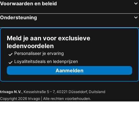
Como, Lombardije Hotels
Verona, Veneto Hotels
Voorwaarden en beleid
Limone sul Garda, Lombardije Hotels
Ondersteuning
Meld je aan voor exclusieve
ledenvoordelen
Personaliseer je ervaring
Loyaliteitsdeals en ledenprijzen
Aanmelden
trivago N.V.
, Kesselstraße 5 – 7, 40221 Düsseldorf, Duitsland
Copyright 2026 trivago | Alle rechten voorbehouden.