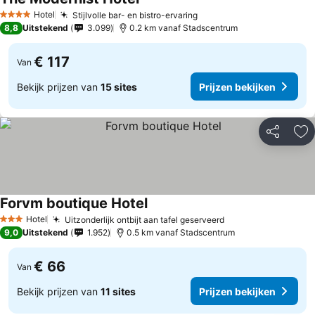
Hotel
Stijlvolle bar- en bistro-ervaring
4 Sterren
8,8
Uitstekend
3.099
0.2 km vanaf Stadscentrum
€ 117
Van
Bekijk prijzen van
15 sites
Prijzen bekijken
Delen
To
Forvm boutique Hotel
Hotel
Uitzonderlijk ontbijt aan tafel geserveerd
3 Sterren
9,0
Uitstekend
1.952
0.5 km vanaf Stadscentrum
€ 66
Van
Bekijk prijzen van
11 sites
Prijzen bekijken