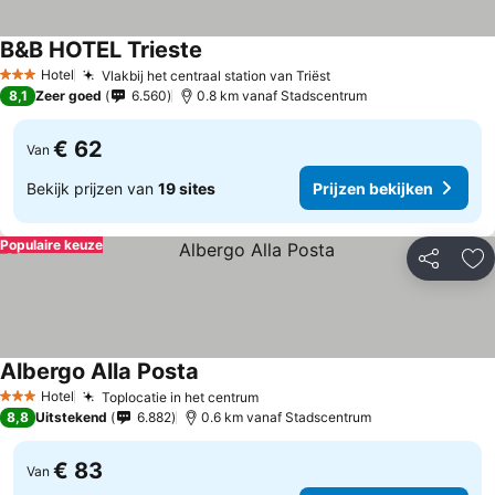
B&B HOTEL Trieste
Hotel
Vlakbij het centraal station van Triëst
3 Sterren
8,1
Zeer goed
6.560
0.8 km vanaf Stadscentrum
€ 62
Van
Bekijk prijzen van
19 sites
Prijzen bekijken
Populaire keuze
Delen
To
Albergo Alla Posta
Hotel
Toplocatie in het centrum
3 Sterren
8,8
Uitstekend
6.882
0.6 km vanaf Stadscentrum
€ 83
Van