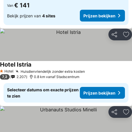
€ 141
Van
Bekijk prijzen van
4 sites
Prijzen bekijken
Delen
To
Hotel Istria
Hotel
Huisdiervriendelijk zonder extra kosten
1 Sterren
7,2
2.207
0.8 km vanaf Stadscentrum
Selecteer datums om exacte prijzen
Prijzen bekijken
te zien
Delen
To