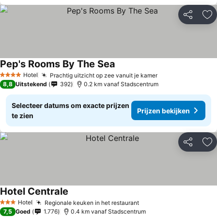
Delen
To
Pep's Rooms By The Sea
Hotel
Prachtig uitzicht op zee vanuit je kamer
4 Sterren
8,8
Uitstekend
392
0.2 km vanaf Stadscentrum
Selecteer datums om exacte prijzen
Prijzen bekijken
te zien
Delen
To
Hotel Centrale
Hotel
Regionale keuken in het restaurant
3 Sterren
7,5
Goed
1.776
0.4 km vanaf Stadscentrum