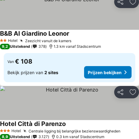
Delen
To
B&B Al Giardino Leonor
Hotel
Zeezicht vanuit de kamers
2 Sterren
9,2
Uitstekend
378
1.3 km vanaf Stadscentrum
€ 108
Van
Bekijk prijzen van
2 sites
Prijzen bekijken
Delen
To
Hotel Città di Parenzo
Hotel
Centrale ligging bij belangrijke bezienswaardigheden
3 Sterren
8,9
Uitstekend
3.127
0.3 km vanaf Stadscentrum