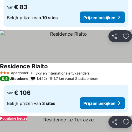
€ 83
Van
Bekijk prijzen van
10 sites
Prijzen bekijken
Delen
To
Residence Rialto
Aparthotel
Sky en internationale tv-zenders
3 Sterren
8,9
Uitstekend
1.442
1.7 km vanaf Stadscentrum
€ 106
Van
Bekijk prijzen van
3 sites
Prijzen bekijken
Populaire keuze
Delen
To