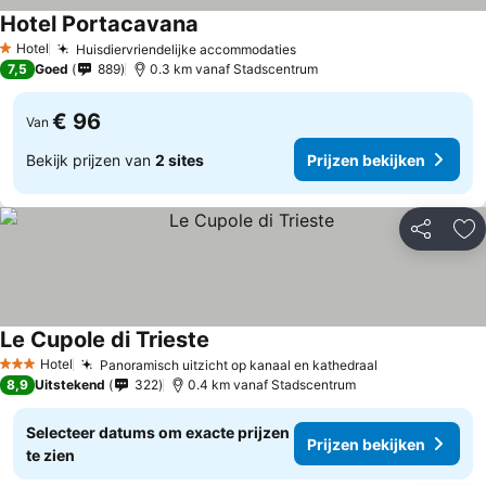
Hotel Portacavana
Hotel
Huisdiervriendelijke accommodaties
1 Sterren
7,5
Goed
889
0.3 km vanaf Stadscentrum
€ 96
Van
Bekijk prijzen van
2 sites
Prijzen bekijken
Delen
To
Le Cupole di Trieste
Hotel
Panoramisch uitzicht op kanaal en kathedraal
3 Sterren
8,9
Uitstekend
322
0.4 km vanaf Stadscentrum
Selecteer datums om exacte prijzen
Prijzen bekijken
te zien