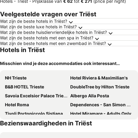
Hotels - Triëst -
Prijsklasse
van
‎€ 62
tot
‎€ 271
(price per night)
Veelgestelde vragen over Triëst
Wat zijn de beste hotels in Triëst?
Wat zijn de beste luxe hotels in Triëst?
Wat zijn de beste huisdiervriendelijke hotels in Triëst?
Wat zijn de beste hotels met een spa in Triëst?
Wat zijn de beste hotels met een zwembad in Triëst?
Hotels in Triëst
Misschien vind je deze accommodaties ook interessant…
NH Trieste
Hotel Riviera & Maximilian's
B&B HOTEL Trieste
DoubleTree by Hilton Trieste
Savoia Excelsior Palace Trieste - Starhotels Collezione
Albergo Alla Posta
Hotel Roma
Dependences - San Simon Resort
Tivoli Portopiccolo Sistiana Wellness Resort & Spa
Hotel Miramare - Adults Only
Bezienswaardigheden in Triëst
The Modernist Hotel
Victoria Hotel Letterario
Hotel San Rocco
Hotel Haliaetum - San Simon Resort