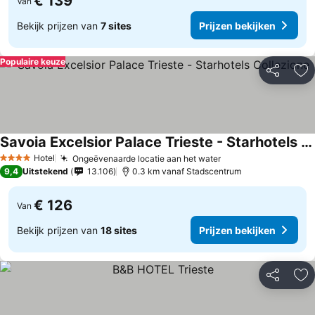
€ 139
Van
Bekijk prijzen van
7 sites
Prijzen bekijken
Populaire keuze
Delen
To
Savoia Excelsior Palace Trieste - Starhotels Collezione
Hotel
Ongeëvenaarde locatie aan het water
4 Sterren
9,4
Uitstekend
13.106
0.3 km vanaf Stadscentrum
€ 126
Van
Bekijk prijzen van
18 sites
Prijzen bekijken
Delen
To