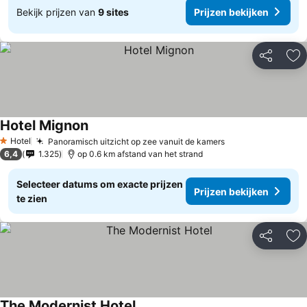
Bekijk prijzen van
9 sites
Prijzen bekijken
Delen
To
Hotel Mignon
Hotel
Panoramisch uitzicht op zee vanuit de kamers
1 Sterren
6,4
1.325
op 0.6 km afstand van het strand
Selecteer datums om exacte prijzen
Prijzen bekijken
te zien
Delen
To
The Modernist Hotel