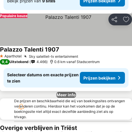
Bekijk prijzen van
9 sites
Prijzen bekijken
Populaire keuze
Delen
To
Palazzo Talenti 1907
Aparthotel
Sky satelliet-tv entertainment
1 Sterren
9,4
Uitstekend
4.466
0.6 km vanaf Stadscentrum
Selecteer datums om exacte prijzen
Prijzen bekijken
te zien
Meer info
De prijzen en beschikbaarheid die wij van boekingssites ontvangen
veranderen continu. Hierdoor kan het voorkomen dat je op de
boekingssite niet altijd exact dezelfde aanbieding ziet als op
trivago.
Overige verblijven in Triëst