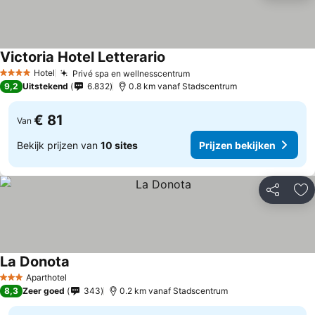
Victoria Hotel Letterario
Hotel
Privé spa en wellnesscentrum
4 Sterren
9,2
Uitstekend
6.832
0.8 km vanaf Stadscentrum
€ 81
Van
Bekijk prijzen van
10 sites
Prijzen bekijken
Delen
To
La Donota
Aparthotel
3 Sterren
8,3
Zeer goed
343
0.2 km vanaf Stadscentrum