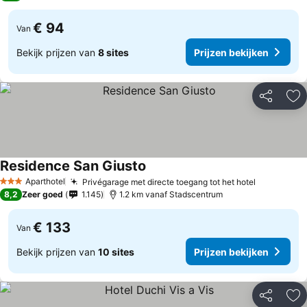
€ 94
Van
Bekijk prijzen van
8 sites
Prijzen bekijken
Delen
To
Residence San Giusto
Aparthotel
Privégarage met directe toegang tot het hotel
3 Sterren
8,2
Zeer goed
1.145
1.2 km vanaf Stadscentrum
€ 133
Van
Bekijk prijzen van
10 sites
Prijzen bekijken
Delen
To