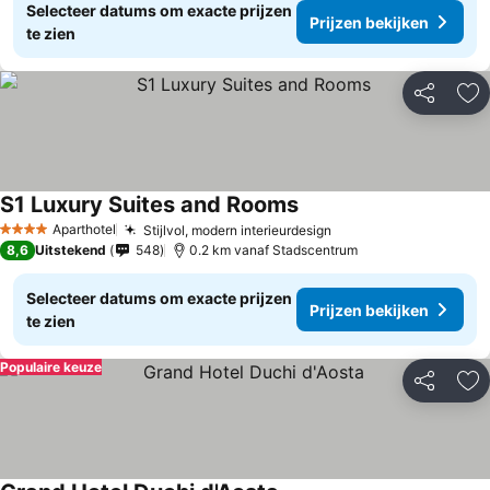
Selecteer datums om exacte prijzen
Prijzen bekijken
te zien
Delen
To
S1 Luxury Suites and Rooms
Aparthotel
Stijlvol, modern interieurdesign
4 Sterren
8,6
Uitstekend
548
0.2 km vanaf Stadscentrum
Selecteer datums om exacte prijzen
Prijzen bekijken
te zien
Populaire keuze
Delen
To