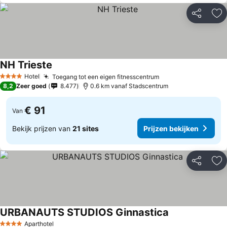
Delen
To
NH Trieste
Hotel
Toegang tot een eigen fitnesscentrum
4 Sterren
8,2
Zeer goed
8.477
0.6 km vanaf Stadscentrum
€ 91
Van
Bekijk prijzen van
21 sites
Prijzen bekijken
Delen
To
URBANAUTS STUDIOS Ginnastica
Aparthotel