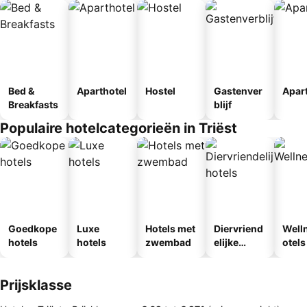
Bed &
Aparthotel
Hostel
Gastenver
Apar
Breakfasts
blijf
Populaire hotelcategorieën in Triëst
Goedkope
Luxe
Hotels met
Diervriend
Well
hotels
hotels
zwembad
elijke
otels
hotels
Prijsklasse