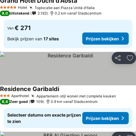
Grand Hotel Duchi d'Aosta
Hotel
Toplocatie aan Piazza Unità d'Italia
5 Sterren
9,0
Uitstekend
2.192
0.2 km vanaf Stadscentrum
€ 271
Van
Bekijk prijzen van
17 sites
Prijzen bekijken
Delen
To
Residence Garibaldi
Aparthotel
Appartement-stijl wonen met complete keuken
3 Sterren
8,4
Zeer goed
109
0.9 km vanaf Stadscentrum
Selecteer datums om exacte prijzen
Prijzen bekijken
te zien