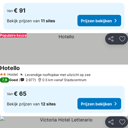
€ 91
Van
Bekijk prijzen van
11 sites
Prijzen bekijken
Populaire keuze
Delen
To
Hotello
Hostel
Levendige rooftopbar met uitzicht op zee
2 Sterren
7,9
Goed
2.977
0.5 km vanaf Stadscentrum
€ 65
Van
Bekijk prijzen van
12 sites
Prijzen bekijken
Delen
To