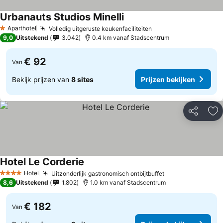
Urbanauts Studios Minelli
Aparthotel
Volledig uitgeruste keukenfaciliteiten
1 Sterren
9,0
Uitstekend
3.042
0.4 km vanaf Stadscentrum
€ 92
Van
Bekijk prijzen van
8 sites
Prijzen bekijken
Delen
To
Hotel Le Corderie
Hotel
Uitzonderlijk gastronomisch ontbijtbuffet
4 Sterren
8,6
Uitstekend
1.802
1.0 km vanaf Stadscentrum
€ 182
Van