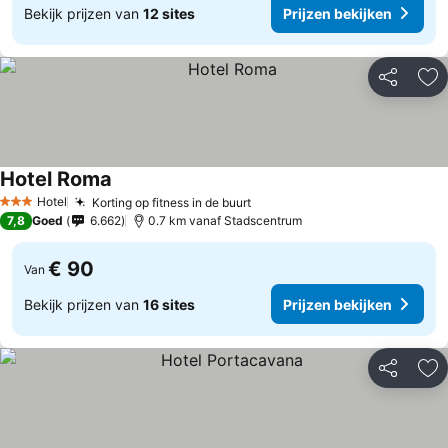
Bekijk prijzen van
12 sites
Prijzen bekijken
Delen
To
Hotel Roma
Hotel
Korting op fitness in de buurt
3 Sterren
7,8
Goed
6.662
0.7 km vanaf Stadscentrum
€ 90
Van
Bekijk prijzen van
16 sites
Prijzen bekijken
Delen
To