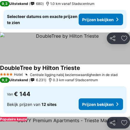
4 Sterren
9,3
Uitstekend
680
1.0 km vanaf Stadscentrum
Selecteer datums om exacte prijzen
Prijzen bekijken
te zien
Delen
To
DoubleTree by Hilton Trieste
Hotel
Centrale ligging nabij bezienswaardigheden in de stad
4 Sterren
9,2
Uitstekend
6.231
0.3 km vanaf Stadscentrum
€ 144
Van
Bekijk prijzen van
12 sites
Prijzen bekijken
Populaire keuze
Delen
To