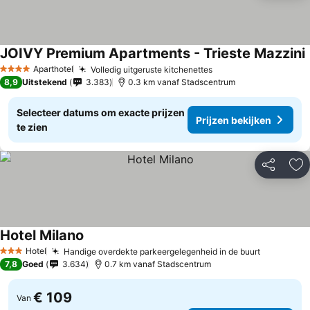
JOIVY Premium Apartments - Trieste Mazzini
Aparthotel
Volledig uitgeruste kitchenettes
4 Sterren
8,9
Uitstekend
3.383
0.3 km vanaf Stadscentrum
Selecteer datums om exacte prijzen
Prijzen bekijken
te zien
Delen
To
Hotel Milano
Hotel
Handige overdekte parkeergelegenheid in de buurt
3 Sterren
7,8
Goed
3.634
0.7 km vanaf Stadscentrum
€ 109
Van