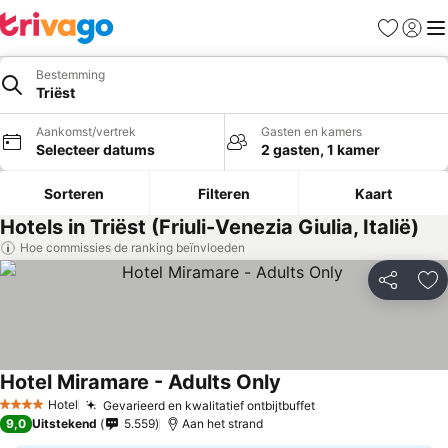
Favorieten
Aanmel
Me
Bestemming
Triëst
Aankomst/vertrek
Gasten en kamers
Selecteer datums
2 gasten, 1 kamer
Sorteren
Filteren
Kaart
Hotels in Triëst (Friuli-Venezia Giulia, Italië)
Hoe commissies de ranking beïnvloeden
Delen
To
Hotel Miramare - Adults Only
Hotel
Gevarieerd en kwalitatief ontbijtbuffet
4 Sterren
9,0
Uitstekend
5.559
Aan het strand