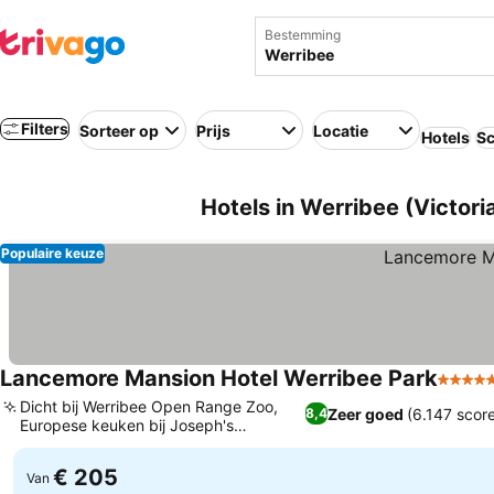
Bestemming
Filters
Sorteer op
Prijs
Locatie
Hotels
Sc
Hotels in Werribee (Victoria
Populaire keuze
Lancemore Mansion Hotel Werribee Park
5 Ster
Dicht bij Werribee Open Range Zoo,
Zeer goed
(6.147 scor
8,4
Europese keuken bij Joseph's
Restaurant
€ 205
Van