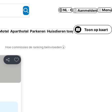
NL · €
Menu
Aanmelden
Toon op kaart
Motel
Aparthotel
Parkeren
Huisdieren toegestaan
Ontbijt inbeg
Hoe commissies de ranking beïnvloeden
Toevoegen aan favorieten
Delen