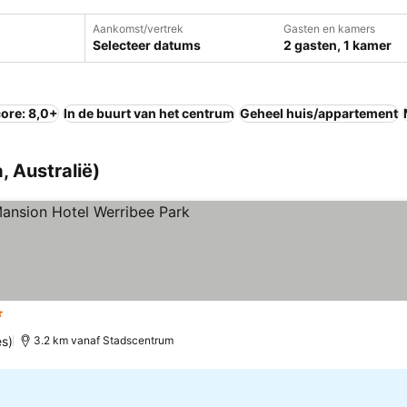
Aankomst/vertrek
Gasten en kamers
Selecteer datums
2 gasten, 1 kamer
ore: 8,0+
In de buurt van het centrum
Geheel huis/appartement
, Australië)
ren
es)
3.2 km vanaf Stadscentrum