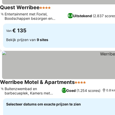
Quest Werribee
4 Sterren
Entertainment met Foxtel,
Uitstekend
(2.837 score
8,8
Boodschappen bezorgen en
gedeelde keuken
€ 135
Van
Bekijk prijzen van
9 sites
Werribee Motel & Apartments
4 Sterren
Buitenzwembad en
Goed
(1.254 scores)
7,7
0.8 k
barbecueplek, Kamers met
bubbelbad
Selecteer datums om exacte prijzen te zien