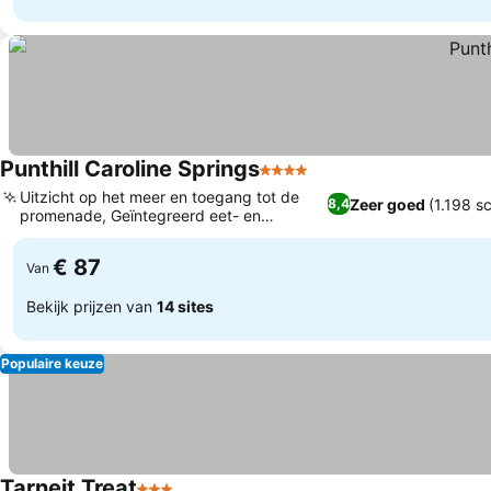
Punthill Caroline Springs
4 Sterren
Uitzicht op het meer en toegang tot de
Zeer goed
(1.198 s
8,4
promenade, Geïntegreerd eet- en
winkelgebied
€ 87
Van
Bekijk prijzen van
14 sites
Populaire keuze
Tarneit Treat