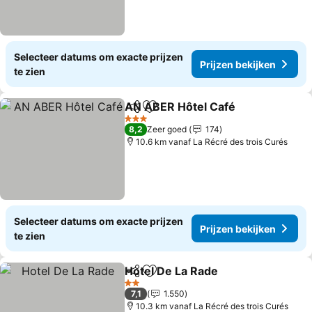
Selecteer datums om exacte prijzen
Prijzen bekijken
te zien
AN ABER Hôtel Café
Delen
Toevoegen aan favorieten
3 Sterren
8,2
Zeer goed
174
10.6 km vanaf La Récré des trois Curés
Selecteer datums om exacte prijzen
Prijzen bekijken
te zien
Hotel De La Rade
Delen
Toevoegen aan favorieten
2 Sterren
7,1
1.550
10.3 km vanaf La Récré des trois Curés