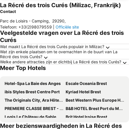
La Récré des trois Curés (Milizac, Frankrijk)
Contact
Parc de Loisirs - Camping
,
29290
,
Telefoon
:
+33(2)98079559
|
Officiële site
Veelgestelde vragen over La Récré des trois
Curés
Wat maakt La Récré des trois Curés populair in Milizac?
Wat zijn enkele plaatsen om te overnachten in de buurt van La
Récré des trois Curés?
Welke andere attracties zijn er dichtbij La Récré des trois Curés?
Meer Top Hotels
Hotel-Spa La Baie des Anges
Escale Oceania Brest
ibis Styles Brest Centre Port
Kyriad Hotel Brest
The Originals City, Ara Hôtel, Landerneau
Best Western Plus Europe Hotel
PREMIERE CLASSE BREST - Gouesnou Aéroport
B&B HOTEL Brest Port du Moulin Blanc
Logis Le Château de Sable
Brit Hotel Iroise Brest
Meer bezienswaardigheden in La Récré des
L'Amirauté Brest
Le Castel Ac'h