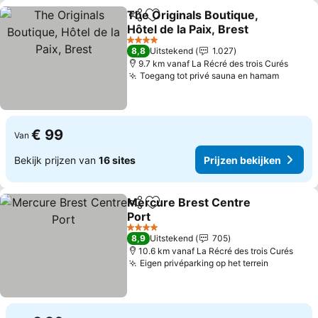
The Originals Boutique,
Delen
Toevoegen aan favorieten
Hôtel de la Paix, Brest
4 Sterren
8,8
Uitstekend
1.027
9.7 km vanaf La Récré des trois Curés
Toegang tot privé sauna en hamam
€ 99
Van
Bekijk prijzen van
16 sites
Prijzen bekijken
Mercure Brest Centre
Delen
Toevoegen aan favorieten
Port
4 Sterren
8,9
Uitstekend
705
10.6 km vanaf La Récré des trois Curés
Eigen privéparking op het terrein