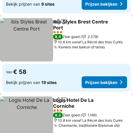
Bekijk prijzen van
9 sites
Prijzen bekijken
ibis Styles Brest Centre
Delen
Toevoegen aan favorieten
Port
3 Sterren
8,4
Zeer goed
2.378
10.6 km vanaf La Récré des trois Curés
Kamers met balkon of terras
€ 58
Van
Bekijk prijzen van
19 sites
Prijzen bekijken
Logis Hotel De La
Delen
Toevoegen aan favorieten
Corniche
3 Sterren
8,3
Zeer goed
1.166
10.8 km vanaf La Récré des trois Curés
Charmante, traditionele Bretonse stijl