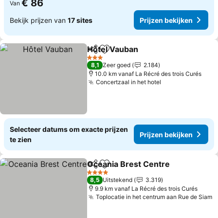
€ 86
Van
Bekijk prijzen van
17 sites
Prijzen bekijken
Hôtel Vauban
Delen
Toevoegen aan favorieten
3 Sterren
8,1
Zeer goed
2.184
10.0 km vanaf La Récré des trois Curés
Concertzaal in het hotel
Selecteer datums om exacte prijzen
Prijzen bekijken
te zien
Oceania Brest Centre
Delen
Toevoegen aan favorieten
4 Sterren
8,5
Uitstekend
3.319
9.9 km vanaf La Récré des trois Curés
Toplocatie in het centrum aan Rue de Siam