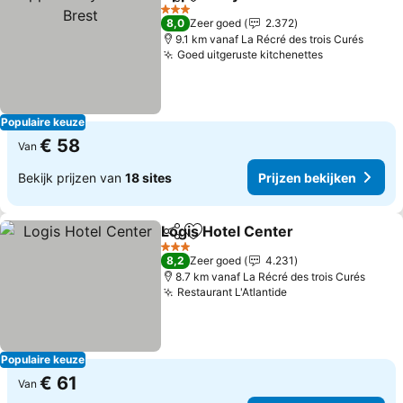
Delen
Toevoegen aan favorieten
3 Sterren
8,0
Zeer goed
2.372
9.1 km vanaf La Récré des trois Curés
Goed uitgeruste kitchenettes
Populaire keuze
€ 58
Van
Bekijk prijzen van
18 sites
Prijzen bekijken
Logis Hotel Center
Delen
Toevoegen aan favorieten
3 Sterren
8,2
Zeer goed
4.231
8.7 km vanaf La Récré des trois Curés
Restaurant L'Atlantide
Populaire keuze
€ 61
Van