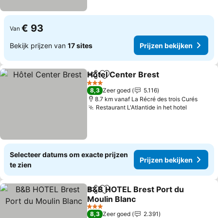
€ 93
Van
Bekijk prijzen van
17 sites
Prijzen bekijken
Hôtel Center Brest
Delen
Toevoegen aan favorieten
3 Sterren
8,3
Zeer goed
5.116
8.7 km vanaf La Récré des trois Curés
Restaurant L'Atlantide in het hotel
Selecteer datums om exacte prijzen
Prijzen bekijken
te zien
B&B HOTEL Brest Port du
Delen
Toevoegen aan favorieten
Moulin Blanc
3 Sterren
8,3
Zeer goed
2.391