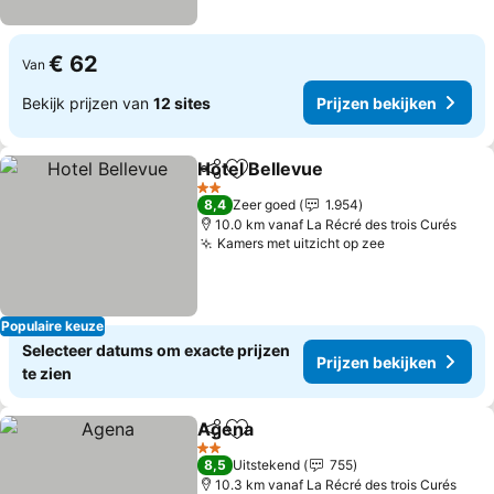
€ 62
Van
Bekijk prijzen van
12 sites
Prijzen bekijken
Hotel Bellevue
Delen
Toevoegen aan favorieten
2 Sterren
8,4
Zeer goed
1.954
10.0 km vanaf La Récré des trois Curés
Kamers met uitzicht op zee
Populaire keuze
Selecteer datums om exacte prijzen
Prijzen bekijken
te zien
Agena
Delen
Toevoegen aan favorieten
2 Sterren
8,5
Uitstekend
755
10.3 km vanaf La Récré des trois Curés