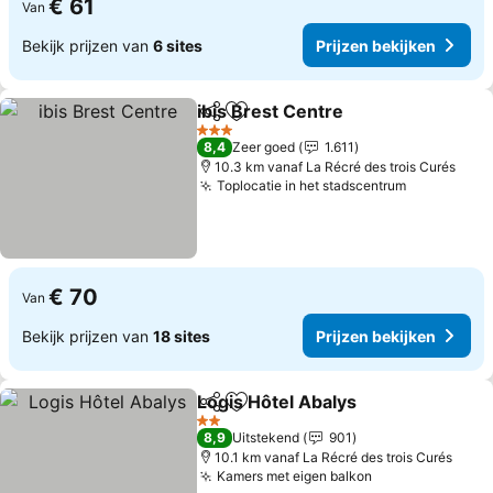
€ 61
Van
Bekijk prijzen van
6 sites
Prijzen bekijken
ibis Brest Centre
Delen
Toevoegen aan favorieten
3 Sterren
8,4
Zeer goed
1.611
10.3 km vanaf La Récré des trois Curés
Toplocatie in het stadscentrum
€ 70
Van
Bekijk prijzen van
18 sites
Prijzen bekijken
Logis Hôtel Abalys
Delen
Toevoegen aan favorieten
2 Sterren
8,9
Uitstekend
901
10.1 km vanaf La Récré des trois Curés
Kamers met eigen balkon