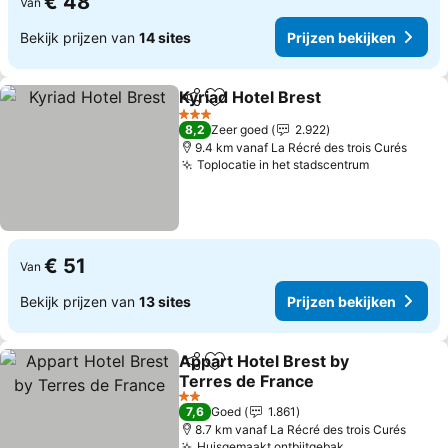
€ 48
Van
Bekijk prijzen van
14 sites
Prijzen bekijken
Kyriad Hotel Brest
Delen
Toevoegen aan favorieten
3 Sterren
8,2
Zeer goed
2.922
9.4 km vanaf La Récré des trois Curés
Toplocatie in het stadscentrum
€ 51
Van
Bekijk prijzen van
13 sites
Prijzen bekijken
Appart Hotel Brest by
Delen
Toevoegen aan favorieten
Terres de France
2 Sterren
7,6
Goed
1.861
8.7 km vanaf La Récré des trois Curés
Huisgemaakt ontbijtgebak