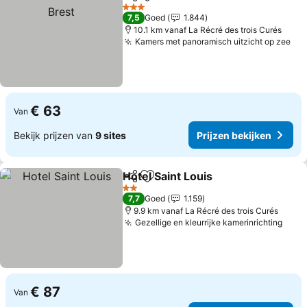
Delen
Toevoegen aan favorieten
3 Sterren
7,5
Goed
1.844
10.1 km vanaf La Récré des trois Curés
Kamers met panoramisch uitzicht op zee
€ 63
Van
Bekijk prijzen van
9 sites
Prijzen bekijken
Hotel Saint Louis
Delen
Toevoegen aan favorieten
2 Sterren
7,7
Goed
1.159
9.9 km vanaf La Récré des trois Curés
Gezellige en kleurrijke kamerinrichting
€ 87
Van