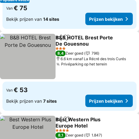
€ 75
Van
Bekijk prijzen van
14 sites
Prijzen bekijken
B&B HOTEL Brest Porte
Delen
Toevoegen aan favorieten
De Gouesnou
3 Sterren
8,4
Zeer goed
796
6.6 km vanaf La Récré des trois Curés
Privéparking op het terrein
€ 53
Van
Bekijk prijzen van
7 sites
Prijzen bekijken
Best Western Plus
Delen
Toevoegen aan favorieten
Europe Hotel
4 Sterren
8,1
Zeer goed
1.847