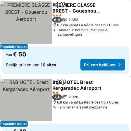
PREMIERE CLASSE
Delen
Toevoegen aan favorieten
BREST - Gouesnou
Aéroport
3 Sterren
6,9
2.353
6.7 km vanaf La Récré des trois Curés
Dineren in het hotel met lokale
aanbevelingen
Populaire keuze
€ 50
Van
Bekijk prijzen van
10 sites
Prijzen bekijken
B&B HOTEL Brest
Delen
Toevoegen aan favorieten
Kergaradec Aéroport
2 Sterren
7,4
2.020
6.8 km vanaf La Récré des trois Curés
Familiekamers met mezzanine
Populaire keuze