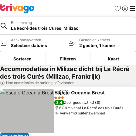
Favorieten
Aanmel
Me
Bestemming
La Récré des trois Curés, Milizac
Aankomst/vertrek
Gasten en kamers
Selecteer datums
2 gasten, 1 kamer
Sorteren
Filteren
Kaart
Accommodaties in Milizac dicht bij La Récré
des trois Curés (Milizac, Frankrijk)
Hoe commissies de ranking beïnvloeden
Escale Oceania Brest
Delen
Toevoegen aan favorieten
3 Sterren
8,4
Zeer goed
4.138
6.8 km vanaf La Récré des trois Curés
Verwarmd buitenzwembad
Populaire keuze