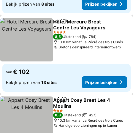
Bekijk prijzen van
8 sites
Prijzen bekijken
Hotel Mercure Brest
Delen
Toevoegen aan favorieten
Centre Les Voyageurs
4 Sterren
8,5
Uitstekend
784
10.0 km vanaf La Récré des trois Curés
Bretons geïnspireerd interieurontwerp
€ 102
Van
Bekijk prijzen van
13 sites
Prijzen bekijken
Appart Cosy Brest Les 4
Delen
Toevoegen aan favorieten
Moulins
3 Sterren
8,8
Uitstekend
427
10.3 km vanaf La Récré des trois Curés
Handige voorzieningen op je kamer