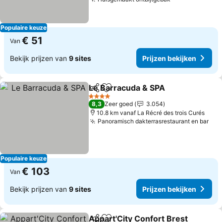
Populaire keuze
€ 51
Van
Bekijk prijzen van
9 sites
Prijzen bekijken
Le Barracuda & SPA
Delen
Toevoegen aan favorieten
4 Sterren
8,3
Zeer goed
3.054
10.8 km vanaf La Récré des trois Curés
Panoramisch dakterrasrestaurant en bar
Populaire keuze
€ 103
Van
Bekijk prijzen van
9 sites
Prijzen bekijken
Appart'City Confort Brest