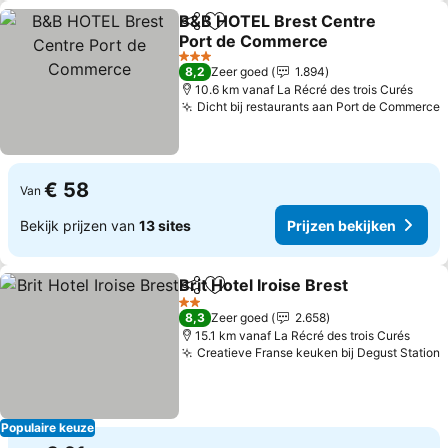
B&B HOTEL Brest Centre
Delen
Toevoegen aan favorieten
Port de Commerce
3 Sterren
8,2
Zeer goed
1.894
10.6 km vanaf La Récré des trois Curés
Dicht bij restaurants aan Port de Commerce
€ 58
Van
Bekijk prijzen van
13 sites
Prijzen bekijken
Brit Hotel Iroise Brest
Delen
Toevoegen aan favorieten
2 Sterren
8,3
Zeer goed
2.658
15.1 km vanaf La Récré des trois Curés
Creatieve Franse keuken bij Degust Station
Populaire keuze