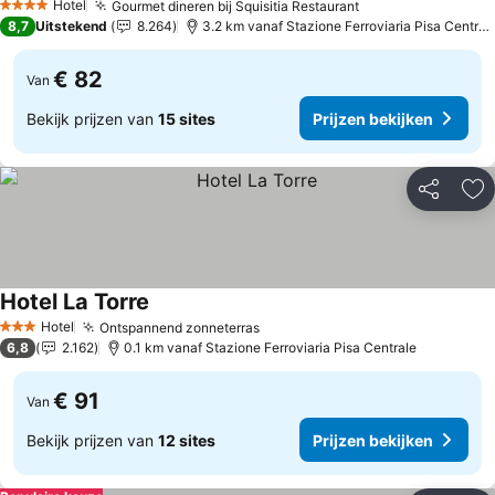
Hotel
Gourmet dineren bij Squisitia Restaurant
4 Sterren
8,7
Uitstekend
8.264
3.2 km vanaf Stazione Ferroviaria Pisa Centrale
€ 82
Van
Bekijk prijzen van
15 sites
Prijzen bekijken
Delen
To
Hotel La Torre
Hotel
Ontspannend zonneterras
3 Sterren
6,8
2.162
0.1 km vanaf Stazione Ferroviaria Pisa Centrale
€ 91
Van
Bekijk prijzen van
12 sites
Prijzen bekijken