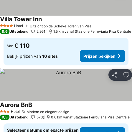
Villa Tower Inn
Hotel
Uitzicht op de Scheve Toren van Pisa
4 Sterren
8,6
Uitstekend
2.951
1.5 km vanaf Stazione Ferroviaria Pisa Centrale
€ 110
Van
Bekijk prijzen van
10 sites
Prijzen bekijken
Delen
To
Aurora BnB
Hotel
Modern en elegant design
3 Sterren
9,3
Uitstekend
573
0.6 km vanaf Stazione Ferroviaria Pisa Centrale
Selecteer datums om exacte prijzen