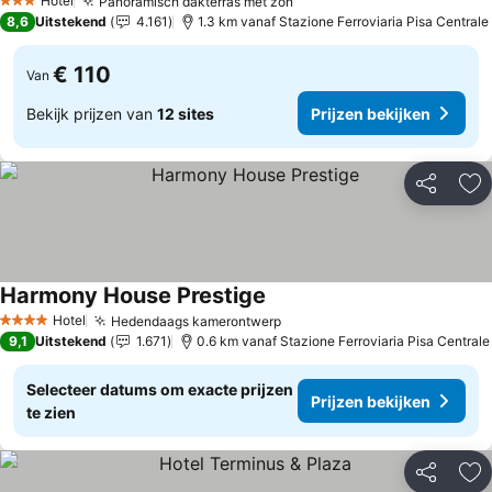
Hotel
Panoramisch dakterras met zon
3 Sterren
8,6
Uitstekend
4.161
1.3 km vanaf Stazione Ferroviaria Pisa Centrale
€ 110
Van
Bekijk prijzen van
12 sites
Prijzen bekijken
Delen
To
Harmony House Prestige
Hotel
Hedendaags kamerontwerp
4 Sterren
9,1
Uitstekend
1.671
0.6 km vanaf Stazione Ferroviaria Pisa Centrale
Selecteer datums om exacte prijzen
Prijzen bekijken
te zien
Delen
To