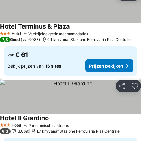
Hotel Terminus & Plaza
Hotel
Veelzijdige gezinsaccommodaties
3 Sterren
7,8
Goed
6.083
0.1 km vanaf Stazione Ferroviaria Pisa Centrale
€ 61
Van
Bekijk prijzen van
16 sites
Prijzen bekijken
Delen
To
Hotel Il Giardino
Hotel
Panoramisch dakterras
3 Sterren
6,3
3.069
1.7 km vanaf Stazione Ferroviaria Pisa Centrale