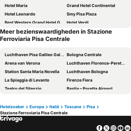
Hotel Maria
Grand Hotel Continental
Hotel Leonardo
Smy Pisa Plaza
Best Western Grand Hotel Guinigi
Hotel Verdi
Meer bezienswaardigheden in Stazione
Hotel Galilei
Grand Hotel Bonanno
Ferroviaria Pisa Centrale
San Ranieri Hotel
Grand Hotel Duomo
Hotel La Pace
TH Tirrenia - Green Park Resort
Luchthaven Pisa Galileo Galilei
Bologna Centrale
Hotel Villa La Principessa
Casa Betania
Arena van Verona
Luchthaven Florence-Peretola
Hotel Terminus & Plaza
Hotel Rex
Station Santa Maria Novella
Luchthaven Bologna
Hotel Astor
Holiday Pisa Gare 2
La Spiaggia di Levanto
Firenze Fiera
Hotel Ilaria
Hotel Villa Kinzica
Teatro del Silenzio
Bastia – Poretta Airport
Toscana Charme Resort
Hotel Villa Primavera
Port of Genova
Piazza Maggiore
Hotel Europa Parking
Hotel Amalfitana
Beach 33
Luchthaven Verona
Hotelzoeker
Europa
Italië
Toscane
Pisa
Hotel San Marco
Hotel Di Stefano
Stazione Ferroviaria Pisa Centrale
Gardaland
BolognaFiere
Villa Tower Inn
Hotel Pisa Tower
Oltrarno
Vada
Toscana Charme Resort
Exe Toscana
Facebook
Twitter
Insta
Yo
Milano Marittima
Porto di Livorno