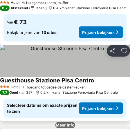
Hotel
Huisgemaakt ontbijtbuffet
3 Sterren
8,7
Uitstekend
3.989
0.4 km vanaf Stazione Ferroviaria Pisa Centrale
€ 73
Van
Bekijk prijzen van
13 sites
Prijzen bekijken
Delen
To
Guesthouse Stazione Pisa Centro
Hotel
Toegang tot gedeelde gastenkeuken
3 Sterren
7,7
Goed
367
0.2 km vanaf Stazione Ferroviaria Pisa Centrale
Selecteer datums om exacte prijzen
Prijzen bekijken
te zien
Meer info