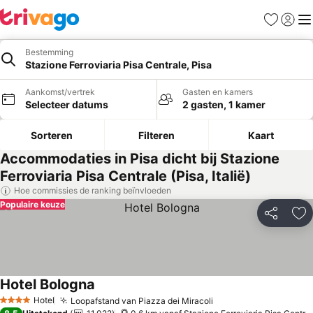
Favorieten
Aanmel
Me
Bestemming
Stazione Ferroviaria Pisa Centrale, Pisa
Aankomst/vertrek
Gasten en kamers
Selecteer datums
2 gasten, 1 kamer
Sorteren
Filteren
Kaart
Accommodaties in Pisa dicht bij Stazione
Ferroviaria Pisa Centrale (Pisa, Italië)
Hoe commissies de ranking beïnvloeden
Populaire keuze
Delen
To
Hotel Bologna
Hotel
Loopafstand van Piazza dei Miracoli
4 Sterren