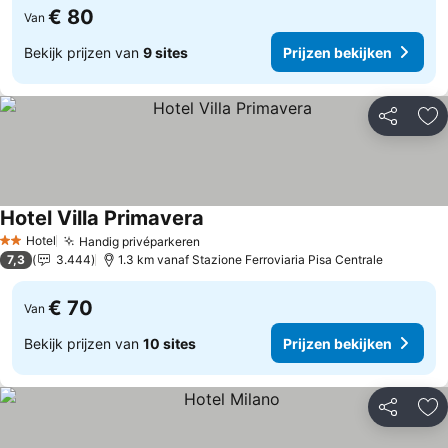
€ 80
Van
Bekijk prijzen van
9 sites
Prijzen bekijken
Delen
To
Hotel Villa Primavera
Hotel
Handig privéparkeren
2 Sterren
7,3
3.444
1.3 km vanaf Stazione Ferroviaria Pisa Centrale
€ 70
Van
Bekijk prijzen van
10 sites
Prijzen bekijken
Delen
To