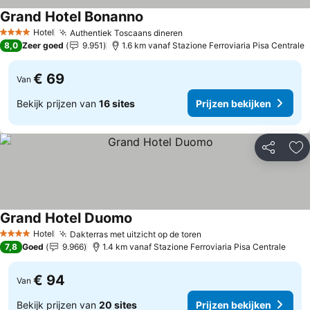
Grand Hotel Bonanno
Hotel
Authentiek Toscaans dineren
4 Sterren
8,0
Zeer goed
9.951
1.6 km vanaf Stazione Ferroviaria Pisa Centrale
€ 69
Van
Bekijk prijzen van
16 sites
Prijzen bekijken
Delen
To
Grand Hotel Duomo
Hotel
Dakterras met uitzicht op de toren
4 Sterren
7,8
Goed
9.966
1.4 km vanaf Stazione Ferroviaria Pisa Centrale
€ 94
Van
Bekijk prijzen van
20 sites
Prijzen bekijken