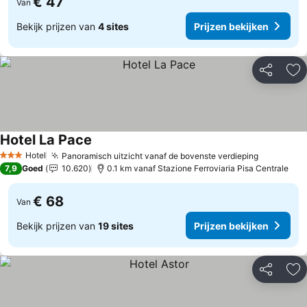
€ 47
Van
Bekijk prijzen van
4 sites
Prijzen bekijken
Delen
To
Hotel La Pace
Hotel
Panoramisch uitzicht vanaf de bovenste verdieping
3 Sterren
7,9
Goed
10.620
0.1 km vanaf Stazione Ferroviaria Pisa Centrale
€ 68
Van
Bekijk prijzen van
19 sites
Prijzen bekijken
Delen
To