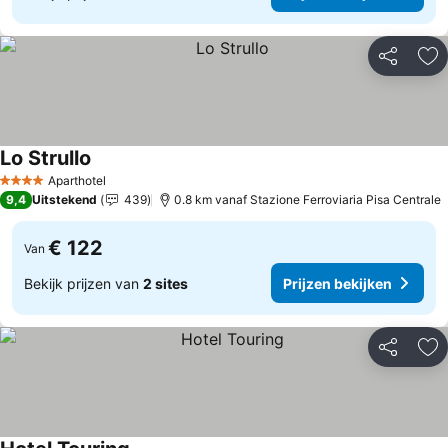
Delen
To
Lo Strullo
Aparthotel
4 Sterren
9,4
Uitstekend
439
0.8 km vanaf Stazione Ferroviaria Pisa Centrale
€ 122
Van
Bekijk prijzen van
2 sites
Prijzen bekijken
Delen
To