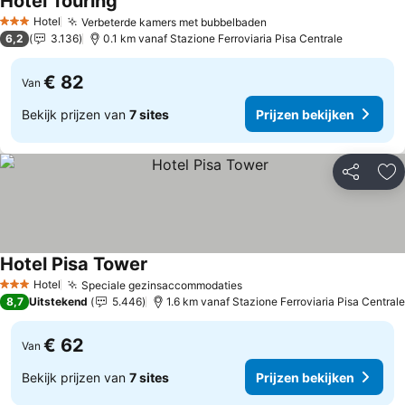
Hotel Touring
Hotel
Verbeterde kamers met bubbelbaden
3 Sterren
6,2
3.136
0.1 km vanaf Stazione Ferroviaria Pisa Centrale
€ 82
Van
Bekijk prijzen van
7 sites
Prijzen bekijken
Delen
To
Hotel Pisa Tower
Hotel
Speciale gezinsaccommodaties
3 Sterren
8,7
Uitstekend
5.446
1.6 km vanaf Stazione Ferroviaria Pisa Centrale
€ 62
Van
Bekijk prijzen van
7 sites
Prijzen bekijken