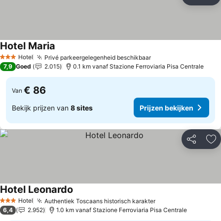
Delen
To
Hotel Maria
Hotel
Privé parkeergelegenheid beschikbaar
3 Sterren
7,9
Goed
2.015
0.1 km vanaf Stazione Ferroviaria Pisa Centrale
€ 86
Van
Bekijk prijzen van
8 sites
Prijzen bekijken
Delen
To
Hotel Leonardo
Hotel
Authentiek Toscaans historisch karakter
3 Sterren
6,4
2.952
1.0 km vanaf Stazione Ferroviaria Pisa Centrale