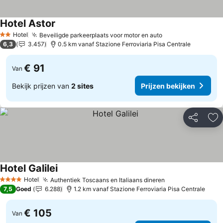
Hotel Astor
Hotel
Beveiligde parkeerplaats voor motor en auto
2 Sterren
6,3
3.457
0.5 km vanaf Stazione Ferroviaria Pisa Centrale
€ 91
Van
Bekijk prijzen van
2 sites
Prijzen bekijken
Delen
To
Hotel Galilei
Hotel
Authentiek Toscaans en Italiaans dineren
4 Sterren
7,5
Goed
6.288
1.2 km vanaf Stazione Ferroviaria Pisa Centrale
€ 105
Van