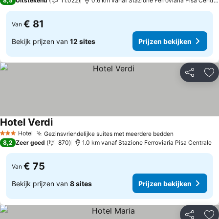
8,5
Uitstekend
11.022
0.6 km vanaf Stazione Ferroviaria Pisa Centrale
€ 81
Van
Bekijk prijzen van
12 sites
Prijzen bekijken
Delen
To
Hotel Verdi
Hotel
Gezinsvriendelijke suites met meerdere bedden
3 Sterren
8,2
Zeer goed
870
1.0 km vanaf Stazione Ferroviaria Pisa Centrale
€ 75
Van
Bekijk prijzen van
8 sites
Prijzen bekijken