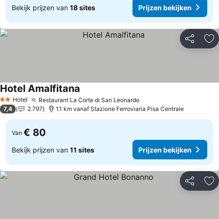
Bekijk prijzen van
18 sites
Prijzen bekijken
Delen
To
Hotel Amalfitana
Hotel
Restaurant La Corte di San Leonardo
2 Sterren
7,4
2.797
1.1 km vanaf Stazione Ferroviaria Pisa Centrale
€ 80
Van
Bekijk prijzen van
11 sites
Prijzen bekijken
Delen
To