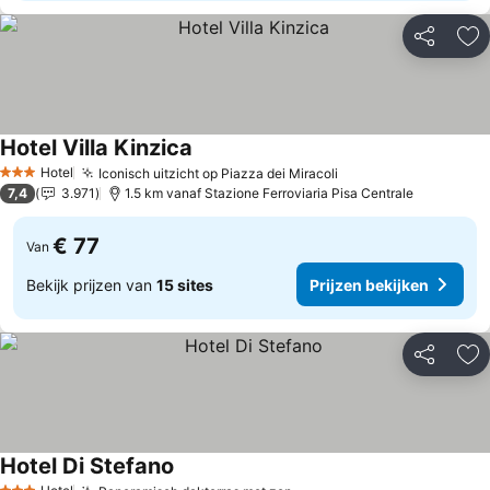
Delen
To
Hotel Villa Kinzica
Hotel
Iconisch uitzicht op Piazza dei Miracoli
3 Sterren
7,4
3.971
1.5 km vanaf Stazione Ferroviaria Pisa Centrale
€ 77
Van
Bekijk prijzen van
15 sites
Prijzen bekijken
Delen
To
Hotel Di Stefano