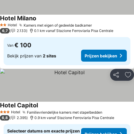
Hotel Milano
Hotel
Kamers met eigen of gedeelde badkamer
2 Sterren
6,7
2.133
0.1 km vanaf Stazione Ferroviaria Pisa Centrale
€ 100
Van
Bekijk prijzen van
2 sites
Prijzen bekijken
Delen
To
Hotel Capitol
Hotel
Familievriendelijke kamers met stapelbedden
3 Sterren
6,8
2.395
0.9 km vanaf Stazione Ferroviaria Pisa Centrale
Selecteer datums om exacte prijzen