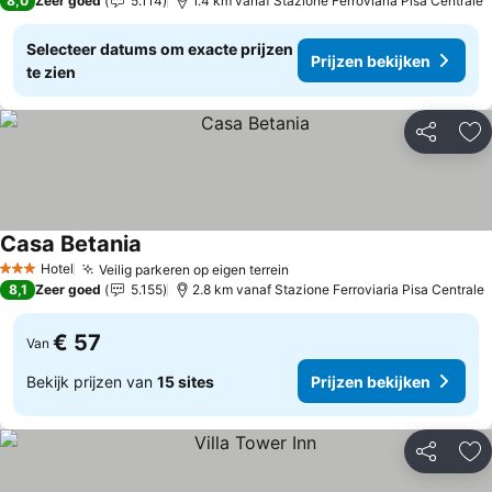
8,0
Zeer goed
5.114
1.4 km vanaf Stazione Ferroviaria Pisa Centrale
Selecteer datums om exacte prijzen
Prijzen bekijken
te zien
Delen
To
Casa Betania
Hotel
Veilig parkeren op eigen terrein
3 Sterren
8,1
Zeer goed
5.155
2.8 km vanaf Stazione Ferroviaria Pisa Centrale
€ 57
Van
Bekijk prijzen van
15 sites
Prijzen bekijken
Delen
To