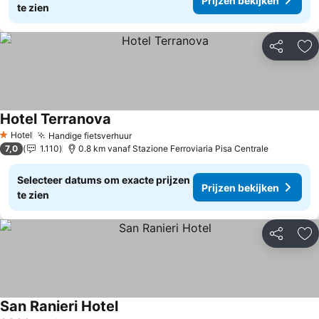
Prijzen bekijken
te zien
Delen
To
Hotel Terranova
Hotel
Handige fietsverhuur
1 Sterren
7,0
1.110
0.8 km vanaf Stazione Ferroviaria Pisa Centrale
Selecteer datums om exacte prijzen
Prijzen bekijken
te zien
Delen
To
San Ranieri Hotel