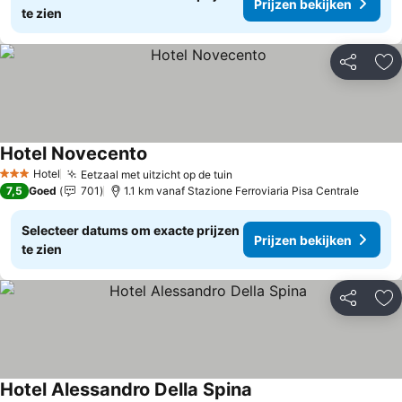
Prijzen bekijken
te zien
Delen
To
Hotel Novecento
Hotel
Eetzaal met uitzicht op de tuin
3 Sterren
7,5
Goed
701
1.1 km vanaf Stazione Ferroviaria Pisa Centrale
Selecteer datums om exacte prijzen
Prijzen bekijken
te zien
Delen
To
Hotel Alessandro Della Spina