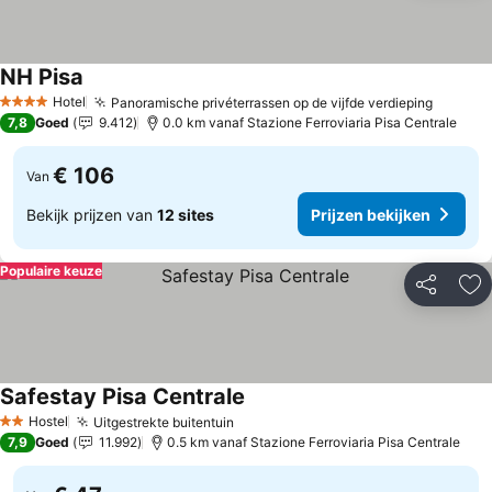
NH Pisa
Hotel
Panoramische privéterrassen op de vijfde verdieping
4 Sterren
7,8
Goed
9.412
0.0 km vanaf Stazione Ferroviaria Pisa Centrale
€ 106
Van
Bekijk prijzen van
12 sites
Prijzen bekijken
Populaire keuze
Delen
To
Safestay Pisa Centrale
Hostel
Uitgestrekte buitentuin
2 Sterren
7,9
Goed
11.992
0.5 km vanaf Stazione Ferroviaria Pisa Centrale