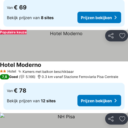
€ 69
Van
Bekijk prijzen van
8 sites
Prijzen bekijken
Populaire keuze
Delen
To
Hotel Moderno
Hotel
Kamers met balkon beschikbaar
2 Sterren
7,8
Goed
5.166
0.3 km vanaf Stazione Ferroviaria Pisa Centrale
€ 78
Van
Bekijk prijzen van
12 sites
Prijzen bekijken
Delen
To