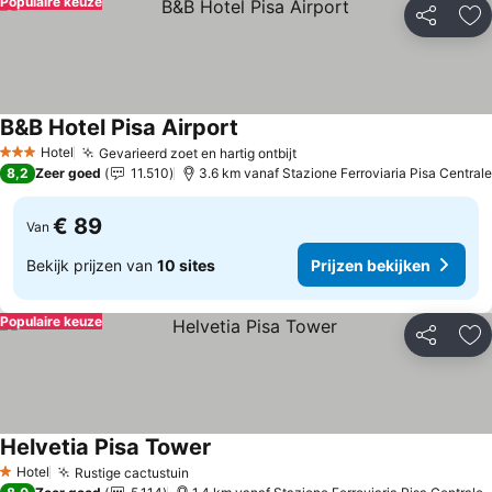
Populaire keuze
Delen
To
B&B Hotel Pisa Airport
Hotel
Gevarieerd zoet en hartig ontbijt
3 Sterren
8,2
Zeer goed
11.510
3.6 km vanaf Stazione Ferroviaria Pisa Centrale
€ 89
Van
Bekijk prijzen van
10 sites
Prijzen bekijken
Populaire keuze
Delen
To
Helvetia Pisa Tower
Hotel
Rustige cactustuin
1 Sterren