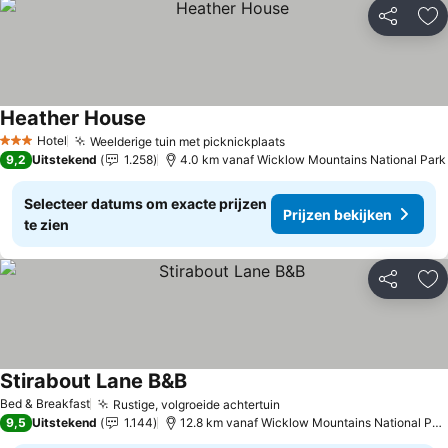
Delen
To
Heather House
Hotel
Weelderige tuin met picknickplaats
3 Sterren
9,2
Uitstekend
1.258
4.0 km vanaf Wicklow Mountains National Park
Selecteer datums om exacte prijzen
Prijzen bekijken
te zien
Delen
To
Stirabout Lane B&B
Bed & Breakfast
Rustige, volgroeide achtertuin
9,5
Uitstekend
1.144
12.8 km vanaf Wicklow Mountains National Park