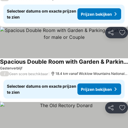
Selecteer datums om exacte prijzen
Prijzen bekijken
te zien
Delen
To
Spacious Double Room with Garden & Parking – Suitable for male or Couple
Gastenverblijf
/
18.4 km vanaf Wicklow Mountains National Park
Geen score beschikbaar
Selecteer datums om exacte prijzen
Prijzen bekijken
te zien
Delen
To