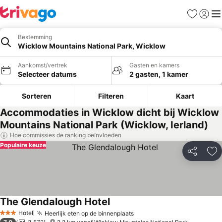
Favorieten
Aanmel
Me
Bestemming
Wicklow Mountains National Park, Wicklow
Aankomst/vertrek
Gasten en kamers
Selecteer datums
2 gasten, 1 kamer
Sorteren
Filteren
Kaart
Accommodaties in Wicklow dicht bij Wicklow
Mountains National Park (Wicklow, Ierland)
Hoe commissies de ranking beïnvloeden
Populaire keuze
Delen
To
The Glendalough Hotel
Hotel
Heerlijk eten op de binnenplaats
3 Sterren