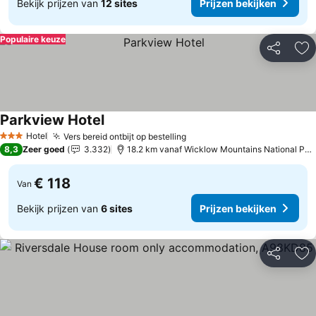
Bekijk prijzen van
12 sites
Prijzen bekijken
Populaire keuze
Delen
To
Parkview Hotel
Hotel
Vers bereid ontbijt op bestelling
3 Sterren
8,3
Zeer goed
3.332
18.2 km vanaf Wicklow Mountains National Park
€ 118
Van
Bekijk prijzen van
6 sites
Prijzen bekijken
Delen
To