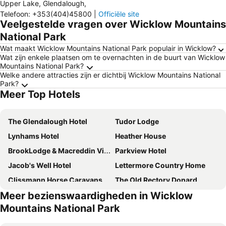
Upper Lake, Glendalough
,
Telefoon
:
+353(404)45800
|
Officiële site
Veelgestelde vragen over Wicklow Mountains
National Park
Wat maakt Wicklow Mountains National Park populair in Wicklow?
Wat zijn enkele plaatsen om te overnachten in de buurt van Wicklow
Mountains National Park?
Welke andere attracties zijn er dichtbij Wicklow Mountains National
Park?
Meer Top Hotels
The Glendalough Hotel
Tudor Lodge
Lynhams Hotel
Heather House
BrookLodge & Macreddin Village
Parkview Hotel
Jacob's Well Hotel
Lettermore Country Home
Clissmann Horse Caravans Glamping
The Old Rectory Donard
Meer bezienswaardigheden in Wicklow
Chester Beatty Inn
Tulfarris Hotel and Golf Resort
Mountains National Park
Tinakilly Country House Hotel