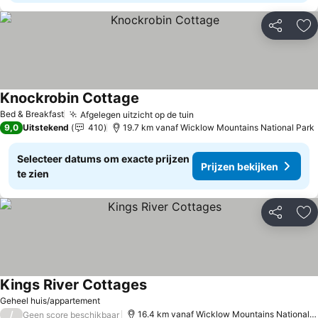
Delen
To
Knockrobin Cottage
Bed & Breakfast
Afgelegen uitzicht op de tuin
9,0
Uitstekend
410
19.7 km vanaf Wicklow Mountains National Park
Selecteer datums om exacte prijzen
Prijzen bekijken
te zien
Delen
To
Kings River Cottages
Geheel huis/appartement
/
16.4 km vanaf Wicklow Mountains National Park
Geen score beschikbaar