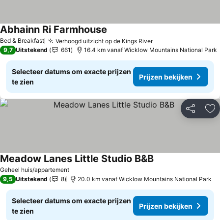
Abhainn Ri Farmhouse
Bed & Breakfast
Verhoogd uitzicht op de Kings River
9,7
Uitstekend
661
16.4 km vanaf Wicklow Mountains National Park
Selecteer datums om exacte prijzen
Prijzen bekijken
te zien
Delen
To
Meadow Lanes Little Studio B&B
Geheel huis/appartement
9,5
Uitstekend
8
20.0 km vanaf Wicklow Mountains National Park
Selecteer datums om exacte prijzen
Prijzen bekijken
te zien