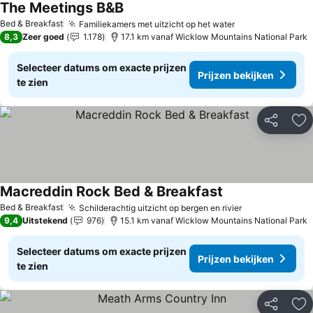
The Meetings B&B
Bed & Breakfast
Familiekamers met uitzicht op het water
8,3
Zeer goed
1.178
17.1 km vanaf Wicklow Mountains National Park
Selecteer datums om exacte prijzen
Prijzen bekijken
te zien
Delen
To
Macreddin Rock Bed & Breakfast
Bed & Breakfast
Schilderachtig uitzicht op bergen en rivier
9,4
Uitstekend
976
15.1 km vanaf Wicklow Mountains National Park
Selecteer datums om exacte prijzen
Prijzen bekijken
te zien
Delen
To