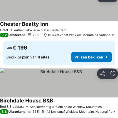
Chester Beatty Inn
Hotel
Authentieke Ierse pub en restaurant
9,2
Uitstekend
2.150
16.6 km vanaf Wicklow Mountains National Park
€ 196
Van
Bekijk prijzen van
4 sites
Prijzen bekijken
Delen
To
Birchdale House B&B
Bed & Breakfast
Schilderachtig uitzicht op de Wicklow Mountains
8,8
Uitstekend
558
11.1 km vanaf Wicklow Mountains National Park