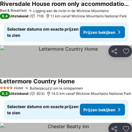
Riversdale House room only accommodation, A98KD85
Bed & Breakfast
Ligging aan de rivier in de Wicklow Mountains
9,4
Uitstekend
719
1.1 km vanaf Wicklow Mountains National Park
Selecteer datums om exacte prijzen
Prijzen bekijken
te zien
Delen
To
Lettermore Country Home
Hotel
Buitenjacuzzi om te ontspannen
4 Sterren
9,3
Uitstekend
603
14.0 km vanaf Wicklow Mountains National Park
Selecteer datums om exacte prijzen
Prijzen bekijken
te zien
Delen
To