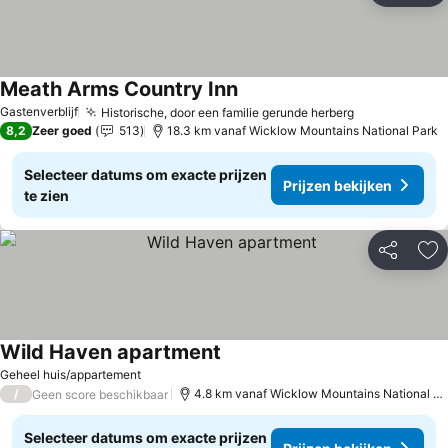
Meath Arms Country Inn
Gastenverblijf
Historische, door een familie gerunde herberg
8,2
Zeer goed
513
18.3 km vanaf Wicklow Mountains National Park
Selecteer datums om exacte prijzen
Prijzen bekijken
te zien
Delen
To
Wild Haven apartment
Geheel huis/appartement
/
4.8 km vanaf Wicklow Mountains National Park
Geen score beschikbaar
Selecteer datums om exacte prijzen