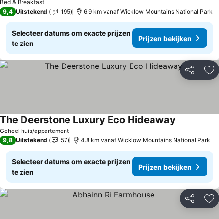
Bed & Breakfast
9,4
Uitstekend
195
6.9 km vanaf Wicklow Mountains National Park
Selecteer datums om exacte prijzen
Prijzen bekijken
te zien
Delen
To
The Deerstone Luxury Eco Hideaway
Geheel huis/appartement
9,8
Uitstekend
57
4.8 km vanaf Wicklow Mountains National Park
Selecteer datums om exacte prijzen
Prijzen bekijken
te zien
Delen
To