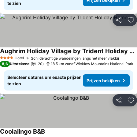
Prijzen bekijken
te zien
Delen
To
Aughrim Holiday Village by Trident Holiday Homes
Hotel
Schilderachtige wandelingen langs het meer vlakbij
4 Sterren
8,6
Uitstekend
20
18.5 km vanaf Wicklow Mountains National Park
Selecteer datums om exacte prijzen
Prijzen bekijken
te zien
Delen
To
Coolalingo B&B