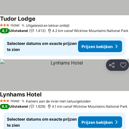
Tudor Lodge
Hotel
Uitgebreid en lekker ontbijt
3 Sterren
8,7
Uitstekend
1.413
4.2 km vanaf Wicklow Mountains National Park
Selecteer datums om exacte prijzen
Prijzen bekijken
te zien
Delen
To
Lynhams Hotel
Hotel
Kamers aan de rivier met natuurgeluiden
3 Sterren
8,5
Uitstekend
1.929
4.1 km vanaf Wicklow Mountains National Park
Selecteer datums om exacte prijzen
Prijzen bekijken
te zien