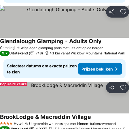
Delen
To
Glendalough Glamping - Adults Only
Camping
Afgelegen glamping pods met uitzicht op de bergen
9,7
Uitstekend
748
4.1 km vanaf Wicklow Mountains National Park
Selecteer datums om exacte prijzen
Prijzen bekijken
te zien
Populaire keuze
Delen
To
BrookLodge & Macreddin Village
Hotel
Uitgebreide wellness spa met binnen-buitenzwembad
4 Sterren
8,8
Uitstekend
4.237
15.6 km vanaf Wicklow Mountains National Park