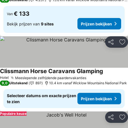
€ 133
Van
Bekijk prijzen van
9 sites
Prijzen bekijken
Delen
To
Clissmann Horse Caravans Glamping
Hotel
Meeslepende zelfrijdende paardenvakanties
9,0
Uitstekend
897
10.4 km vanaf Wicklow Mountains National Park
Selecteer datums om exacte prijzen
Prijzen bekijken
te zien
Populaire keuze
Delen
To