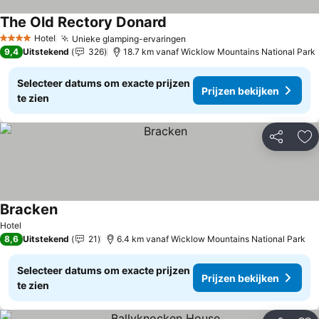
The Old Rectory Donard
Hotel
Unieke glamping-ervaringen
4 Sterren
9,4
Uitstekend
326
18.7 km vanaf Wicklow Mountains National Park
Selecteer datums om exacte prijzen
Prijzen bekijken
te zien
Delen
To
Bracken
Hotel
8,6
Uitstekend
21
6.4 km vanaf Wicklow Mountains National Park
Selecteer datums om exacte prijzen
Prijzen bekijken
te zien