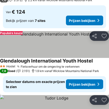
7,0
3.572
2.2 km vanaf Wicklow Mountains National Park
€ 124
Van
Bekijk prijzen van
7 sites
Prijzen bekijken
Populaire keuze
Delen
To
Glendalough International Youth Hostel
Hostel
Fietsverhuur om de omgeving te verkennen
2 Sterren
7,8
Goed
2.151
1.9 km vanaf Wicklow Mountains National Park
Selecteer datums om exacte prijzen
Prijzen bekijken
te zien
Delen
To