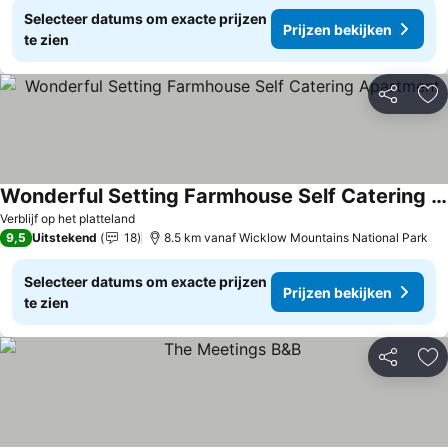
Selecteer datums om exacte prijzen
Prijzen bekijken
te zien
Delen
To
Wonderful Setting Farmhouse Self Catering Apartment
Verblijf op het platteland
9,5
Uitstekend
18
8.5 km vanaf Wicklow Mountains National Park
Selecteer datums om exacte prijzen
Prijzen bekijken
te zien
Delen
To