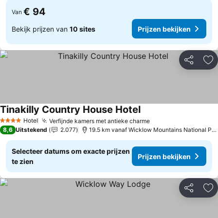
€ 94
Van
Bekijk prijzen van
10 sites
Prijzen bekijken
Delen
To
Tinakilly Country House Hotel
Hotel
Verfijnde kamers met antieke charme
4 Sterren
8,6
Uitstekend
2.077
19.5 km vanaf Wicklow Mountains National Park
Selecteer datums om exacte prijzen
Prijzen bekijken
te zien
Delen
To