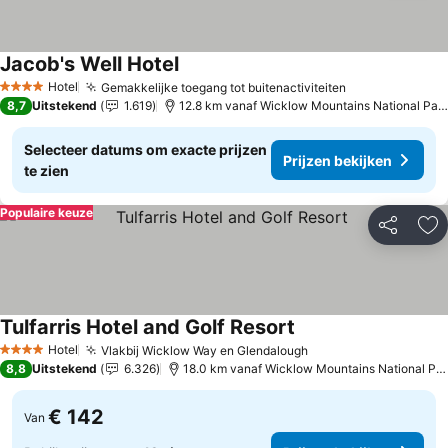
Jacob's Well Hotel
Hotel
Gemakkelijke toegang tot buitenactiviteiten
4 Sterren
8,7
Uitstekend
1.619
12.8 km vanaf Wicklow Mountains National Park
Selecteer datums om exacte prijzen
Prijzen bekijken
te zien
Populaire keuze
Delen
To
Tulfarris Hotel and Golf Resort
Hotel
Vlakbij Wicklow Way en Glendalough
4 Sterren
8,8
Uitstekend
6.326
18.0 km vanaf Wicklow Mountains National Park
€ 142
Van