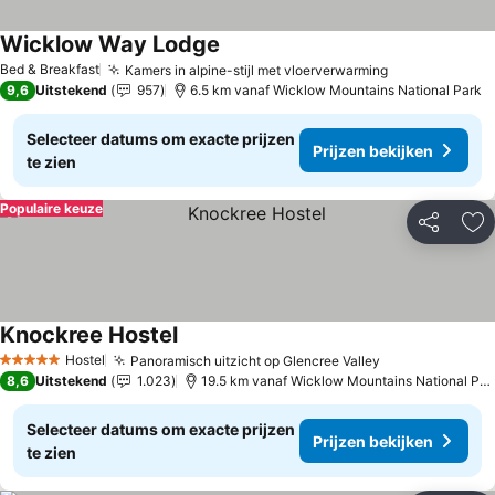
Wicklow Way Lodge
Bed & Breakfast
Kamers in alpine-stijl met vloerverwarming
9,6
Uitstekend
957
6.5 km vanaf Wicklow Mountains National Park
Selecteer datums om exacte prijzen
Prijzen bekijken
te zien
Populaire keuze
Delen
To
Knockree Hostel
Hostel
Panoramisch uitzicht op Glencree Valley
5 Sterren
8,6
Uitstekend
1.023
19.5 km vanaf Wicklow Mountains National Park
Selecteer datums om exacte prijzen
Prijzen bekijken
te zien