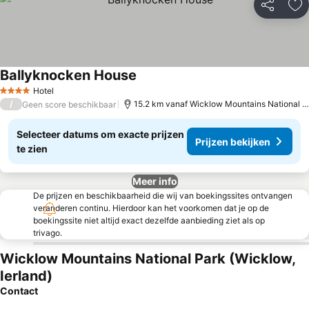
Delen
To
Ballyknocken House
Hotel
4 Sterren
/
15.2 km vanaf Wicklow Mountains National Park
Geen score beschikbaar
Selecteer datums om exacte prijzen
Prijzen bekijken
te zien
Meer info
De prijzen en beschikbaarheid die wij van boekingssites ontvangen
veranderen continu. Hierdoor kan het voorkomen dat je op de
boekingssite niet altijd exact dezelfde aanbieding ziet als op
trivago.
Wicklow Mountains National Park (Wicklow,
Ierland)
Contact