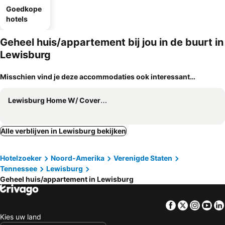
Goedkope
hotels
Geheel huis/appartement bij jou in de buurt in
Lewisburg
Misschien vind je deze accommodaties ook interessant…
Lewisburg Home W/ Covered Patio - Near Downtown!
Alle verblijven in Lewisburg bekijken
Hotelzoeker
Noord-Amerika
Verenigde Staten
Tennessee
Lewisburg
Geheel huis/appartement in Lewisburg
Facebook
Twitter
Insta
Yo
Kies uw land