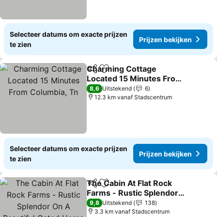
Selecteer datums om exacte prijzen
Prijzen bekijken
te zien
Charming Cottage
Delen
Toevoegen aan favorieten
Located 15 Minutes From
Columbia, Tn
Prijzen bekijken
8,6
Uitstekend
6
12.3 km vanaf Stadscentrum
Selecteer datums om exacte prijzen
Prijzen bekijken
te zien
The Cabin At Flat Rock
Delen
Toevoegen aan favorieten
Farms - Rustic Splendor
On A Beautiful Gated
Prijzen bekijken
9,8
Uitstekend
138
Horse Farm
3.3 km vanaf Stadscentrum