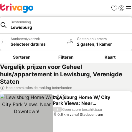
Favorieten
Aanmel
Me
Bestemming
Lewisburg
Aankomst/vertrek
Gasten en kamers
Selecteer datums
2 gasten, 1 kamer
Sorteren
Filteren
Kaart
Vergelijk prijzen voor Geheel
huis/appartement in Lewisburg, Verenigde
Staten
Hoe commissies de ranking beïnvloeden
Lewisburg Home W/ City
Delen
Toevoegen aan favorieten
Park Views: Near
Downtown!
Prijzen bekijken
/
Geen score beschikbaar
0.6 km vanaf Stadscentrum