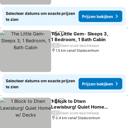
Selecteer datums om exacte prijzen
Prijzen bekijken
te zien
The Little Gem- Sleeps 3,
Delen
Toevoegen aan favorieten
1 Bedroom, 1 Bath Cabin
Prijzen bekijken
/
Geen score beschikbaar
1.5 km vanaf Stadscentrum
Selecteer datums om exacte prijzen
Prijzen bekijken
te zien
1 Block to Dtwn
Delen
Toevoegen aan favorieten
Lewisburg! Quiet Home
w/ Decks
Prijzen bekijken
/
Geen score beschikbaar
0.4 km vanaf Stadscentrum