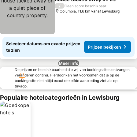
quiet piece of country
Prijzen bekijken
/
Geen score beschikbaar
property.
Columbia, 11.6 km vanaf Lewisburg
Selecteer datums om exacte prijzen
Prijzen bekijken
te zien
Meer info
De prijzen en beschikbaarheid die wij van boekingssites ontvangen
veranderen continu. Hierdoor kan het voorkomen dat je op de
boekingssite niet altijd exact dezelfde aanbieding ziet als op
trivago.
Populaire hotelcategorieën in Lewisburg