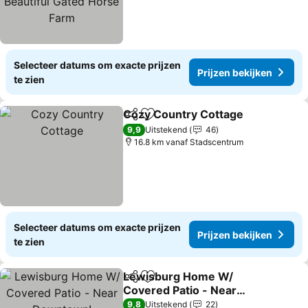
Selecteer datums om exacte prijzen
Prijzen bekijken
te zien
Cozy Country Cottage
Delen
Toevoegen aan favorieten
Prij
9,9
Uitstekend
46
16.8 km vanaf Stadscentrum
Selecteer datums om exacte prijzen
Prijzen bekijken
te zien
Lewisburg Home W/
Delen
Toevoegen aan favorieten
Covered Patio - Near
Downtown!
Prijzen bekijken
9,8
Uitstekend
22