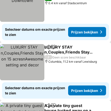
0.4 km vanaf Stadscentrum
Selecteer datums om exacte prijzen
Prijzen bekijken
te zien
LUXURY STAY
Delen
Toevoegen aan favorieten
n,Couples,Friends Stay
on 15 acresnAwesome
Prijzen bekijken
/
Geen score beschikbaar
setting and decor
Columbia, 11.2 km vanaf Lewisburg
Selecteer datums om exacte prijzen
Prijzen bekijken
te zien
A private tiny guest
Delen
Toevoegen aan favorieten
house tucked away on a