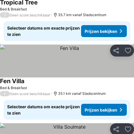
Tropical Tree
Prijzen bekijken
Bed & Breakfast
/
35.7 km vanaf Stadscentrum
Geen score beschikbaar
Selecteer datums om exacte prijzen
Prijzen bekijken
te zien
Delen
To
Fen Villa
Prijzen bekijken
Bed & Breakfast
/
35.1 km vanaf Stadscentrum
Geen score beschikbaar
Selecteer datums om exacte prijzen
Prijzen bekijken
te zien
Delen
To