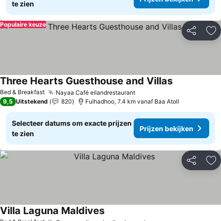
te zien
Populaire keuze
Delen
To
Three Hearts Guesthouse and Villas
Prijzen bekij
Bed & Breakfast
Nayaa Café eilandrestaurant
Prijzen bekijken
9,5
Uitstekend
820
Fulhadhoo, 7.4 km vanaf Baa Atoll
Selecteer datums om exacte prijzen
Prijzen bekijken
te zien
Delen
To
Villa Laguna Maldives
Prijzen bekijken