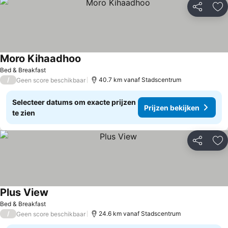
Delen
To
Moro Kihaadhoo
Prijzen bekijken
Bed & Breakfast
/
40.7 km vanaf Stadscentrum
Geen score beschikbaar
Selecteer datums om exacte prijzen
Prijzen bekijken
te zien
Delen
To
Plus View
Prijzen bekijken
Bed & Breakfast
/
24.6 km vanaf Stadscentrum
Geen score beschikbaar