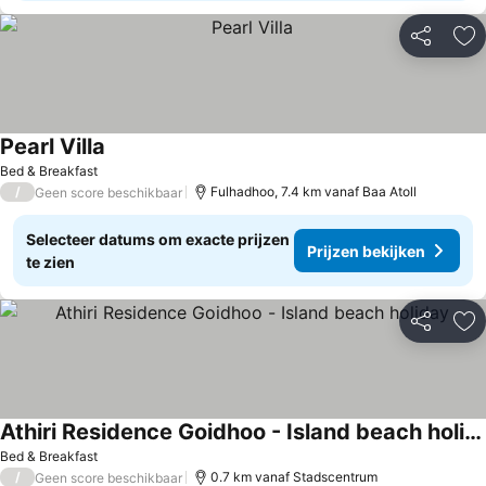
Delen
To
Pearl Villa
Prijzen bekijken
Bed & Breakfast
/
Fulhadhoo, 7.4 km vanaf Baa Atoll
Geen score beschikbaar
Selecteer datums om exacte prijzen
Prijzen bekijken
te zien
Delen
To
Athiri Residence Goidhoo - Island beach holiday
Prijzen bekijken
Bed & Breakfast
/
0.7 km vanaf Stadscentrum
Geen score beschikbaar