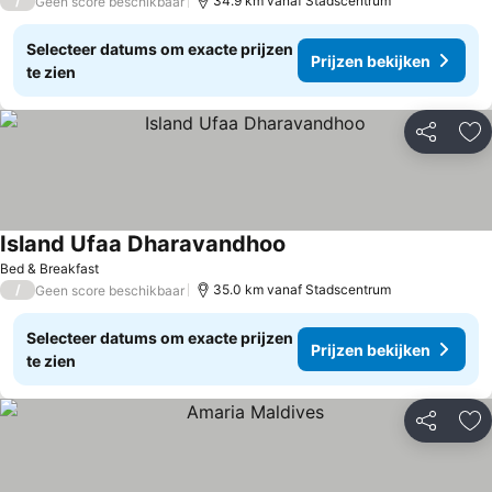
/
34.9 km vanaf Stadscentrum
Geen score beschikbaar
Selecteer datums om exacte prijzen
Prijzen bekijken
te zien
Delen
To
Island Ufaa Dharavandhoo
Prijzen bekijken
Bed & Breakfast
/
35.0 km vanaf Stadscentrum
Geen score beschikbaar
Selecteer datums om exacte prijzen
Prijzen bekijken
te zien
Delen
To