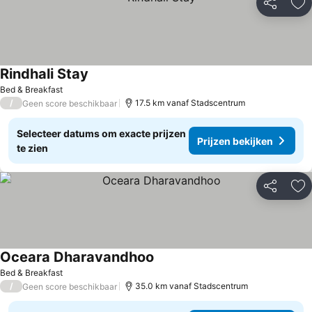
Delen
To
Rindhali Stay
Prijzen bekijken
Bed & Breakfast
/
17.5 km vanaf Stadscentrum
Geen score beschikbaar
Selecteer datums om exacte prijzen
Prijzen bekijken
te zien
Delen
To
Oceara Dharavandhoo
Prijzen bekijken
Bed & Breakfast
/
35.0 km vanaf Stadscentrum
Geen score beschikbaar