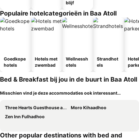
blijf
Populaire hotelcategorieën in Baa Atoll
Goedkope
Hotels met
Wellnessh
Strandhot
Hote
hotels
zwembad
otels
els
park
egen
Bed & Breakfast bij jou in de buurt in Baa Atoll
Misschien vind je deze accommodaties ook interessant…
Three Hearts Guesthouse and Villas
Moro Kihaadhoo
Zen Inn Fulhadhoo
Other popular destinations with bed and