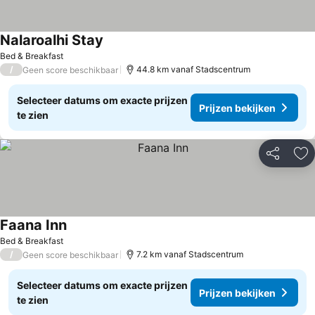
Nalaroalhi Stay
Prijzen bekijken
Bed & Breakfast
/
44.8 km vanaf Stadscentrum
Geen score beschikbaar
Selecteer datums om exacte prijzen
Prijzen bekijken
te zien
Delen
To
Faana Inn
Prijzen bekijken
Bed & Breakfast
/
7.2 km vanaf Stadscentrum
Geen score beschikbaar
Selecteer datums om exacte prijzen
Prijzen bekijken
te zien