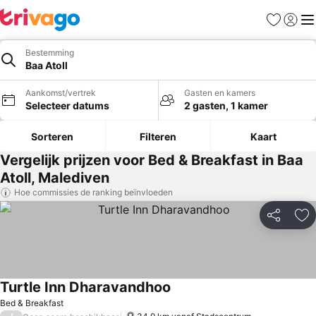
Favorieten
Aanmel
Me
Bestemming
Baa Atoll
Aankomst/vertrek
Gasten en kamers
Selecteer datums
2 gasten, 1 kamer
Sorteren
Filteren
Kaart
Vergelijk prijzen voor Bed & Breakfast in Baa
Atoll, Malediven
Hoe commissies de ranking beïnvloeden
Delen
To
Turtle Inn Dharavandhoo
Prijzen bekijken
Bed & Breakfast