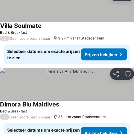
Villa Soulmate
Prijzen bekijken
Bed & Breakfast
/
3.2 km vanaf Stadscentrum
Geen score beschikbaar
Selecteer datums om exacte prijzen
Prijzen bekijken
te zien
Delen
To
Dimora Blu Maldives
Prijzen bekijken
Bed & Breakfast
/
35.1 km vanaf Stadscentrum
Geen score beschikbaar
Selecteer datums om exacte prijzen
Prijzen bekijken