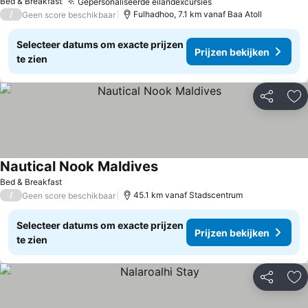
Bed & Breakfast
Gepersonaliseerde eilandexcursies
Prijzen bekijken
/
Fulhadhoo, 7.1 km vanaf Baa Atoll
Geen score beschikbaar
Selecteer datums om exacte prijzen
Prijzen bekijken
te zien
Delen
To
Nautical Nook Maldives
Prijzen bekijken
Bed & Breakfast
/
45.1 km vanaf Stadscentrum
Geen score beschikbaar
Selecteer datums om exacte prijzen
Prijzen bekijken
te zien
Delen
To