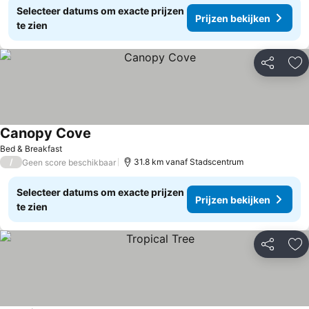
Selecteer datums om exacte prijzen
Prijzen bekijken
te zien
Delen
To
Canopy Cove
Prijzen bekijken
Bed & Breakfast
/
31.8 km vanaf Stadscentrum
Geen score beschikbaar
Selecteer datums om exacte prijzen
Prijzen bekijken
te zien
Delen
To