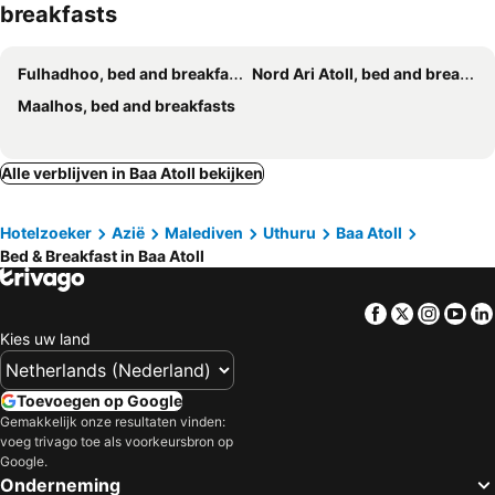
breakfasts
Fulhadhoo, bed and breakfasts
Nord Ari Atoll, bed and breakfasts
Maalhos, bed and breakfasts
Alle verblijven in Baa Atoll bekijken
Hotelzoeker
Azië
Malediven
Uthuru
Baa Atoll
Bed & Breakfast in Baa Atoll
Facebook
Twitter
Insta
Yo
Kies uw land
Toevoegen op Google
Gemakkelijk onze resultaten vinden:
voeg trivago toe als voorkeursbron op
Google.
Onderneming