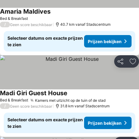
Amaria Maldives
Prijzen bekijken
Bed & Breakfast
/
40.7 km vanaf Stadscentrum
Geen score beschikbaar
Selecteer datums om exacte prijzen
Prijzen bekijken
te zien
Delen
To
Madi Giri Guest House
Prijzen bekijken
Bed & Breakfast
Kamers met uitzicht op de tuin of de stad
Prijzen bekijk
/
31.8 km vanaf Stadscentrum
Geen score beschikbaar
Selecteer datums om exacte prijzen
Prijzen bekijken
te zien