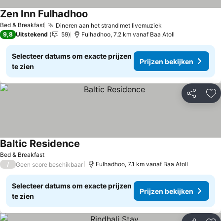
Zen Inn Fulhadhoo
Prijzen bekijken
Bed & Breakfast
Dineren aan het strand met livemuziek
Prijzen bekijken
9,8
Uitstekend
59
Fulhadhoo, 7.2 km vanaf Baa Atoll
Selecteer datums om exacte prijzen
Prijzen bekijken
te zien
Delen
To
Baltic Residence
Prijzen bekijken
Bed & Breakfast
/
Fulhadhoo, 7.1 km vanaf Baa Atoll
Geen score beschikbaar
Selecteer datums om exacte prijzen
Prijzen bekijken
te zien