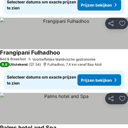
Selecteer datums om exacte prijzen
Prijzen bekijken
te zien
Delen
To
Frangipani Fulhadhoo
Prijzen bekijken
Bed & Breakfast
Voortreffelijke Maldivische gastronomie
Prijzen bekijke
9,8
Uitstekend
54
Fulhadhoo, 7.4 km vanaf Baa Atoll
Selecteer datums om exacte prijzen
Prijzen bekijken
te zien
Delen
To
Palms hotel and Spa