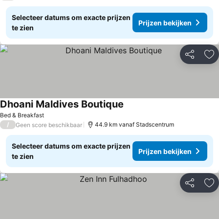
Selecteer datums om exacte prijzen
Prijzen bekijken
te zien
Delen
To
Dhoani Maldives Boutique
Prijzen bekijken
Bed & Breakfast
/
44.9 km vanaf Stadscentrum
Geen score beschikbaar
Selecteer datums om exacte prijzen
Prijzen bekijken
te zien
Delen
To