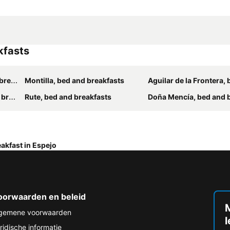
kfasts
asts
Montilla, bed and breakfasts
Aguilar de la Frontera, bed and
asts
Rute, bed and breakfasts
Doña Mencía, bed and 
akfast in Espejo
oorwaarden en beleid
M
gemene voorwaarden
ridische informatie