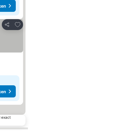
ken
Toevoegen aan favorieten
Delen
ken
d exact