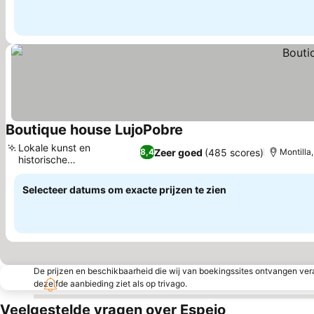
Boutique house LujoPobre
Prijzen bekijken
Lokale kunst en
Zeer goed
(485 scores)
8,4
Montilla
historische
Prijzen bekijken
tentoonstellingen
Selecteer datums om exacte prijzen te zien
De prijzen en beschikbaarheid die wij van boekingssites ontvangen vera
dezelfde aanbieding ziet als op trivago.
Veelgestelde vragen over Espejo