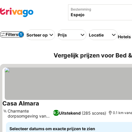
Bestemming
Filters
1
Sorteer op
Prijs
Locatie
Hotels
Vergelijk prijzen voor Bed 
Casa Almara
Prijzen bekijken
Charmante
Uitstekend
(285 scores)
9,7
0.1 km van
dorpsomgeving van
Prijzen bekijken
Espejo
Selecteer datums om exacte prijzen te zien