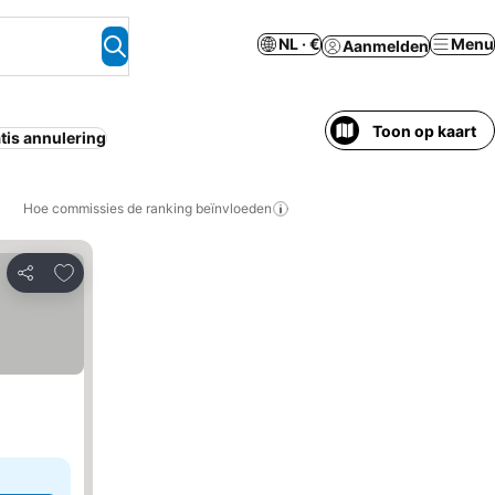
NL · €
Menu
Aanmelden
Toon op kaart
tis annulering
Hoe commissies de ranking beïnvloeden
Toevoegen aan favorieten
Delen