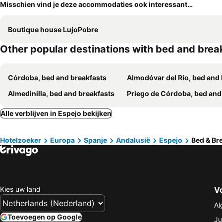
Misschien vind je deze accommodaties ook interessant…
Boutique house LujoPobre
Other popular destinations with bed and brea
Córdoba, bed and breakfasts
Almodóvar del Río, bed and breakf
Almedinilla, bed and breakfasts
Priego de Córdoba, bed and breakf
Alle verblijven in Espejo bekijken
Hotelzoeker
Europa
Spanje
Andalusië
Espejo
Bed & Bre
Kies uw land
V
Al
Toevoegen op Google
Ju