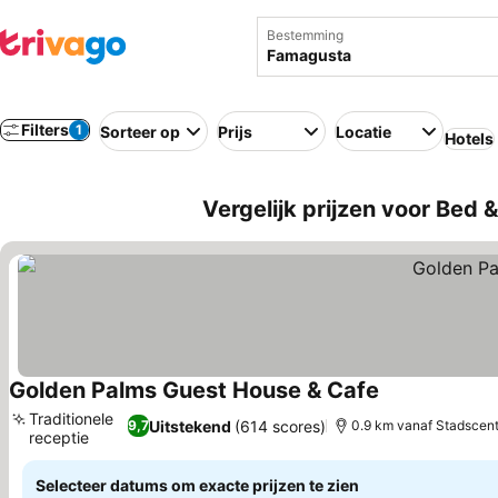
Bestemming
Filters
1
Sorteer op
Prijs
Locatie
Hotels
Vergelijk prijzen voor Bed
Golden Palms Guest House & Cafe
Prijzen bekijk
Traditionele
Uitstekend
(614 scores)
9,7
0.9 km vanaf Stadscen
receptie
Prijzen bekijken
Selecteer datums om exacte prijzen te zien