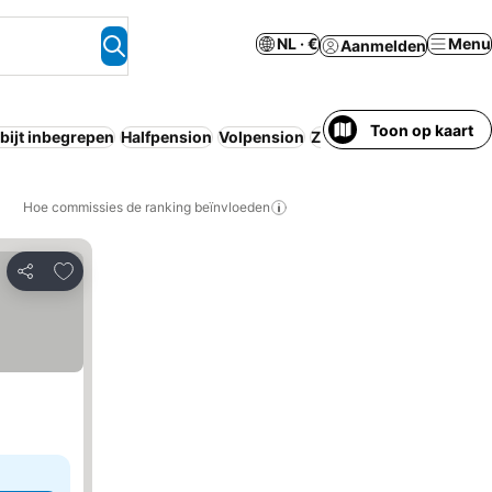
NL · €
Menu
Aanmelden
Toon op kaart
bijt inbegrepen
Halfpension
Volpension
Zwembad
Resort
Apart
Hoe commissies de ranking beïnvloeden
Toevoegen aan favorieten
Delen