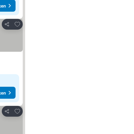
ken
Toevoegen aan favorieten
Delen
ken
Toevoegen aan favorieten
Delen