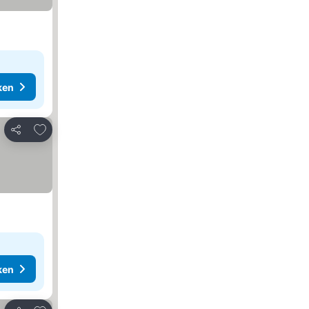
ken
Toevoegen aan favorieten
Delen
ken