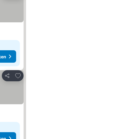
ken
Toevoegen aan favorieten
Delen
ken