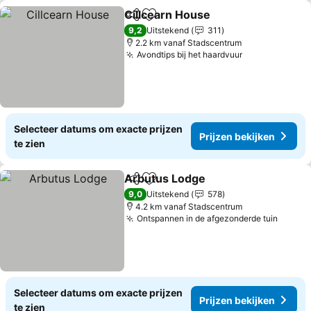
Cillcearn House
Delen
Toevoegen aan favorieten
9,2
Uitstekend
311
2.2 km vanaf Stadscentrum
Avondtips bij het haardvuur
Selecteer datums om exacte prijzen
Prijzen bekijken
te zien
Arbutus Lodge
Delen
Toevoegen aan favorieten
9,0
Uitstekend
578
4.2 km vanaf Stadscentrum
Ontspannen in de afgezonderde tuin
Selecteer datums om exacte prijzen
Prijzen bekijken
te zien