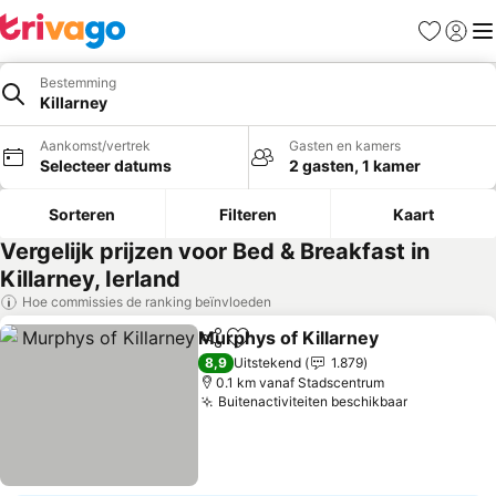
Favorieten
Aanmel
Me
Bestemming
Killarney
Aankomst/vertrek
Gasten en kamers
Selecteer datums
2 gasten, 1 kamer
Sorteren
Filteren
Kaart
Vergelijk prijzen voor Bed & Breakfast in
Killarney, Ierland
Hoe commissies de ranking beïnvloeden
Murphys of Killarney
Delen
Toevoegen aan favorieten
8,9
Uitstekend
1.879
0.1 km vanaf Stadscentrum
Buitenactiviteiten beschikbaar