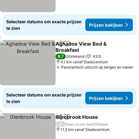
Selecteer datums om exacte prijzen
Prijzen bekijken
te zien
Aghadoe View Bed &
Delen
Toevoegen aan favorieten
Breakfast
9,7
Uitstekend
432
4.1 km vanaf Stadscentrum
Panoramisch uitzicht op bergen en meren
Selecteer datums om exacte prijzen
Prijzen bekijken
te zien
Glenbrook House
Delen
Toevoegen aan favorieten
/
Geen score beschikbaar
11.3 km vanaf Stadscentrum