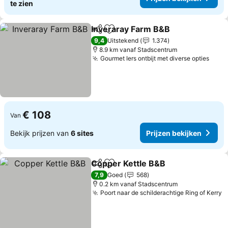
te zien
Inveraray Farm B&B
Delen
Toevoegen aan favorieten
9,4
Uitstekend
1.374
8.9 km vanaf Stadscentrum
Gourmet Iers ontbijt met diverse opties
€ 108
Van
Bekijk prijzen van
6 sites
Prijzen bekijken
Copper Kettle B&B
Delen
Toevoegen aan favorieten
7,9
Goed
568
0.2 km vanaf Stadscentrum
Poort naar de schilderachtige Ring of Kerry