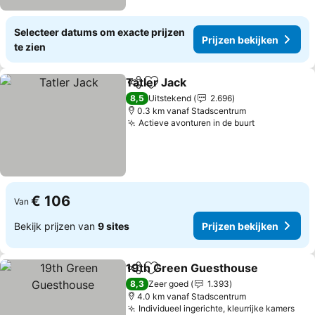
Selecteer datums om exacte prijzen
Prijzen bekijken
te zien
Tatler Jack
Delen
Toevoegen aan favorieten
8,5
Uitstekend
2.696
0.3 km vanaf Stadscentrum
Actieve avonturen in de buurt
€ 106
Van
Bekijk prijzen van
9 sites
Prijzen bekijken
19th Green Guesthouse
Delen
Toevoegen aan favorieten
8,3
Zeer goed
1.393
4.0 km vanaf Stadscentrum
Individueel ingerichte, kleurrijke kamers