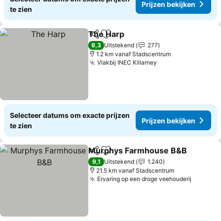
Prijzen bekijken
te zien
The Harp
Delen
Toevoegen aan favorieten
9,3
Uitstekend
277
1.2 km vanaf Stadscentrum
Vlakbij INEC Killarney
Selecteer datums om exacte prijzen
Prijzen bekijken
te zien
Murphys Farmhouse B&B
Delen
Toevoegen aan favorieten
9,1
Uitstekend
1.240
21.5 km vanaf Stadscentrum
Ervaring op een droge veehouderij