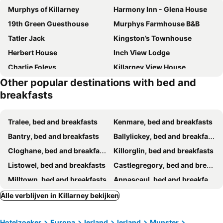
Murphys of Killarney
Harmony Inn - Glena House
19th Green Guesthouse
Murphys Farmhouse B&B
Tatler Jack
Kingston’s Townhouse
Herbert House
Inch View Lodge
Charlie Foleys
Killarney View House
Other popular destinations with bed and
Copper Kettle B&B
Cnoc Sí 1
breakfasts
2 Mile Lodge
Lissyclearig Thatched Cottage
Gleann Fia Country House
Lios Na Manach ECO B&B
Tralee, bed and breakfasts
Kenmare, bed and breakfasts
Dan Linehan's B&B
Reeks View
Bantry, bed and breakfasts
Ballylickey, bed and breakfasts
Wayside B&B V93XK6C
Inveraray Farm B&B
Cloghane, bed and breakfasts
Killorglin, bed and breakfasts
Shepherds Lodge B&B
Arbutus Lodge
Listowel, bed and breakfasts
Castlegregory, bed and breakfasts
DunnCourt House
Castlemaine House B&B
Milltown, bed and breakfasts
Annascaul, bed and breakfasts
Kingfisher Lodge
Muckross Riding Stables
Macroom, bed and breakfasts
Kells, bed and breakfasts
Alle verblijven in Killarney bekijken
Killarney Lodge
Cillcearn House
Abbeyfeale, bed and breakfasts
Ballyheigue, bed and breakfasts
Riocht Fodla
Ros Villa Guesthouse
Hotelzoeker
Europa
Ierland
Ierland
Munster
Beaufort, bed and breakfasts
Castlemaine, bed and breakfasts