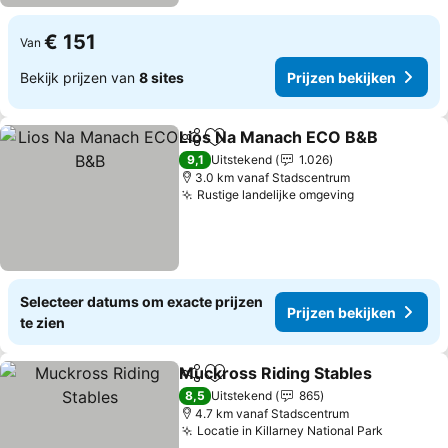
€ 151
Van
Bekijk prijzen van
8 sites
Prijzen bekijken
Lios Na Manach ECO B&B
Delen
Toevoegen aan favorieten
9,1
Uitstekend
1.026
3.0 km vanaf Stadscentrum
Rustige landelijke omgeving
Selecteer datums om exacte prijzen
Prijzen bekijken
te zien
Muckross Riding Stables
Delen
Toevoegen aan favorieten
8,5
Uitstekend
865
4.7 km vanaf Stadscentrum
Locatie in Killarney National Park