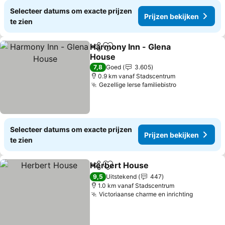
Selecteer datums om exacte prijzen
Prijzen bekijken
te zien
Harmony Inn - Glena
Delen
Toevoegen aan favorieten
House
7,8
Goed
3.605
0.9 km vanaf Stadscentrum
Gezellige Ierse familiebistro
Selecteer datums om exacte prijzen
Prijzen bekijken
te zien
Herbert House
Delen
Toevoegen aan favorieten
9,5
Uitstekend
447
1.0 km vanaf Stadscentrum
Victoriaanse charme en inrichting