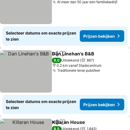
Al meer dan 50 jaar een familiebedrijf
Selecteer datums om exacte prijzen
Prijzen bekijken
te zien
Dan Linehan's B&B
Delen
Toevoegen aan favorieten
9,0
Uitstekend
867
0.2 km vanaf Stadscentrum
Traditionele Ierse pubsfeer
Selecteer datums om exacte prijzen
Prijzen bekijken
te zien
Killaran House
Delen
Toevoegen aan favorieten
9,5
Uitstekend
1.845