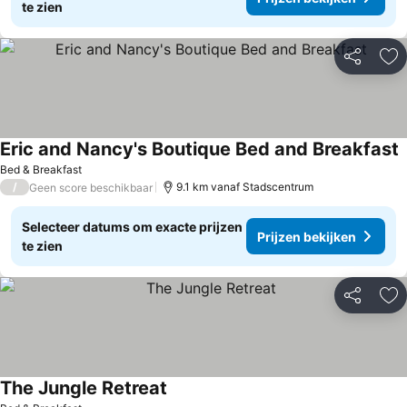
te zien
Delen
To
Eric and Nancy's Boutique Bed and Breakfast
Bed & Breakfast
/
9.1 km vanaf Stadscentrum
Geen score beschikbaar
Selecteer datums om exacte prijzen
Prijzen bekijken
te zien
Delen
To
The Jungle Retreat