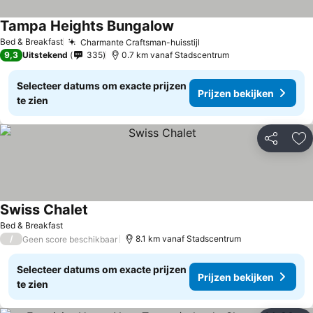
Tampa Heights Bungalow
Bed & Breakfast
Charmante Craftsman-huisstijl
9,3
Uitstekend
335
0.7 km vanaf Stadscentrum
Selecteer datums om exacte prijzen
Prijzen bekijken
te zien
Delen
To
Swiss Chalet
Bed & Breakfast
/
8.1 km vanaf Stadscentrum
Geen score beschikbaar
Selecteer datums om exacte prijzen
Prijzen bekijken
te zien