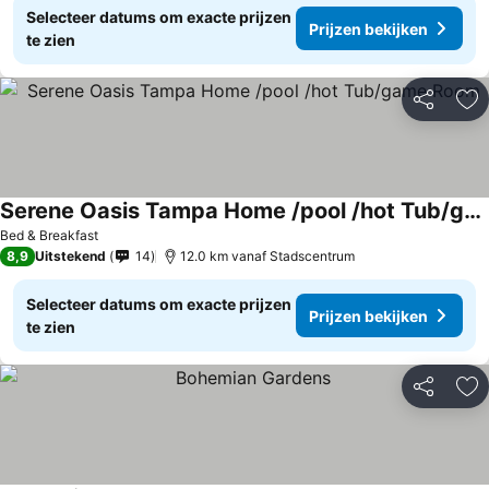
Selecteer datums om exacte prijzen
Prijzen bekijken
te zien
Delen
To
Serene Oasis Tampa Home /pool /hot Tub/game Room
Bed & Breakfast
8,9
Uitstekend
14
12.0 km vanaf Stadscentrum
Selecteer datums om exacte prijzen
Prijzen bekijken
te zien
Delen
To