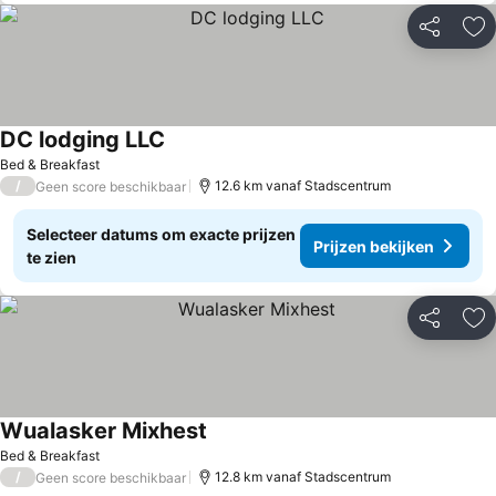
Delen
To
DC lodging LLC
Bed & Breakfast
/
12.6 km vanaf Stadscentrum
Geen score beschikbaar
Selecteer datums om exacte prijzen
Prijzen bekijken
te zien
Delen
To
Wualasker Mixhest
Bed & Breakfast
/
12.8 km vanaf Stadscentrum
Geen score beschikbaar