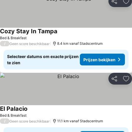
Delen
To
Cozy Stay In Tampa
Bed & Breakfast
/
8.4 km vanaf Stadscentrum
Geen score beschikbaar
Selecteer datums om exacte prijzen
Prijzen bekijken
te zien
Delen
To
El Palacio
Bed & Breakfast
/
11.1 km vanaf Stadscentrum
Geen score beschikbaar