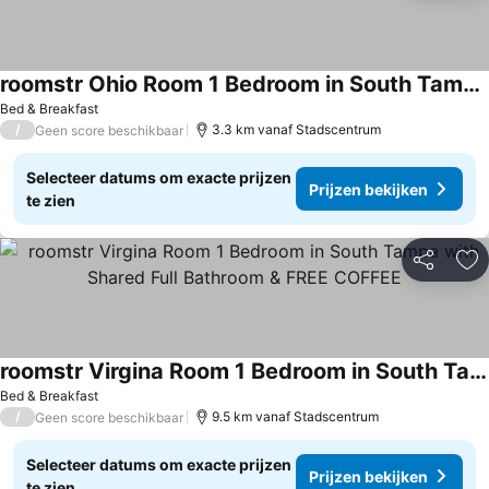
roomstr Ohio Room 1 Bedroom in South Tampa with Shared Full Bathroom & FREE COFFEE
Bed & Breakfast
/
3.3 km vanaf Stadscentrum
Geen score beschikbaar
Selecteer datums om exacte prijzen
Prijzen bekijken
te zien
Delen
To
roomstr Virgina Room 1 Bedroom in South Tampa with Shared Full Bathroom & FREE COFFEE
Bed & Breakfast
/
9.5 km vanaf Stadscentrum
Geen score beschikbaar
Selecteer datums om exacte prijzen
Prijzen bekijken
te zien