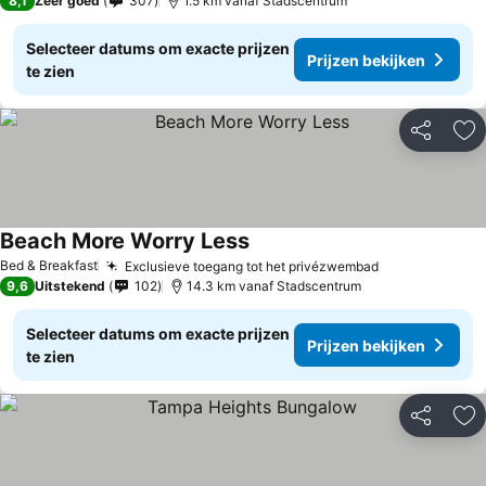
8,1
Zeer goed
307
1.5 km vanaf Stadscentrum
Selecteer datums om exacte prijzen
Prijzen bekijken
te zien
Delen
To
Beach More Worry Less
Bed & Breakfast
Exclusieve toegang tot het privézwembad
9,6
Uitstekend
102
14.3 km vanaf Stadscentrum
Selecteer datums om exacte prijzen
Prijzen bekijken
te zien
Delen
To