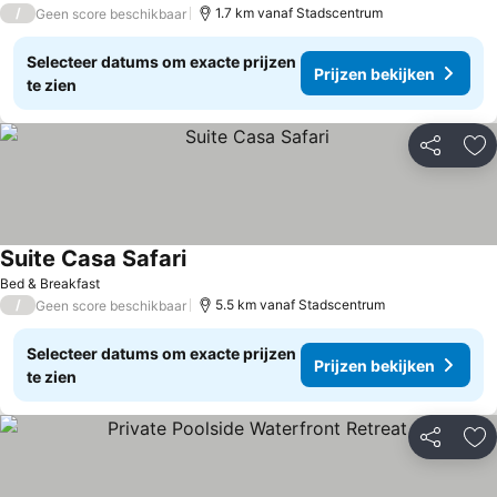
/
1.7 km vanaf Stadscentrum
Geen score beschikbaar
Selecteer datums om exacte prijzen
Prijzen bekijken
te zien
Delen
To
Suite Casa Safari
Bed & Breakfast
/
5.5 km vanaf Stadscentrum
Geen score beschikbaar
Selecteer datums om exacte prijzen
Prijzen bekijken
te zien
Delen
To