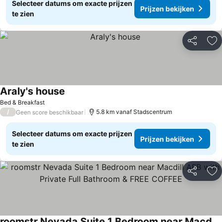
Selecteer datums om exacte prijzen
Prijzen bekijken
te zien
Delen
To
Araly's house
Bed & Breakfast
/
5.8 km vanaf Stadscentrum
Geen score beschikbaar
Selecteer datums om exacte prijzen
Prijzen bekijken
te zien
Delen
To
roomstr Nevada Suite 1 Bedroom near Macdill AFB with Private Full Bathroom & FREE COFFEE