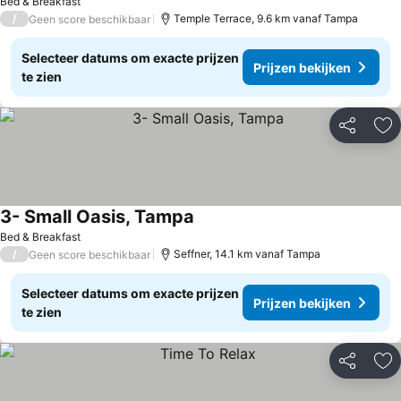
Bed & Breakfast
/
Temple Terrace, 9.6 km vanaf Tampa
Geen score beschikbaar
Selecteer datums om exacte prijzen
Prijzen bekijken
te zien
Delen
To
3- Small Oasis, Tampa
Bed & Breakfast
/
Seffner, 14.1 km vanaf Tampa
Geen score beschikbaar
Selecteer datums om exacte prijzen
Prijzen bekijken
te zien
Delen
To