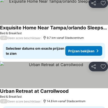
Delen
To
Exquisite Home Near Tampa/orlando Sleeps 14-20.
Bed & Breakfast
/
9.7 km vanaf Stadscentrum
Geen score beschikbaar
Selecteer datums om exacte prijzen
Prijzen bekijken
te zien
Delen
To
Urban Retreat at Carrollwood
Bed & Breakfast
/
14.8 km vanaf Stadscentrum
Geen score beschikbaar