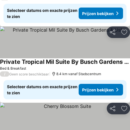
Selecteer datums om exacte prijzen
Prijzen bekijken
te zien
Delen
To
Private Tropical Mil Suite By Busch Gardens & Usf
Bed & Breakfast
/
8.4 km vanaf Stadscentrum
Geen score beschikbaar
Selecteer datums om exacte prijzen
Prijzen bekijken
te zien
Delen
To