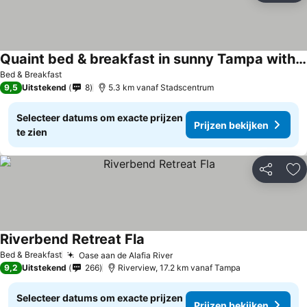
Quaint bed & breakfast in sunny Tampa with pool
Bed & Breakfast
9,5
Uitstekend
8
5.3 km vanaf Stadscentrum
Selecteer datums om exacte prijzen
Prijzen bekijken
te zien
Delen
To
Riverbend Retreat Fla
Bed & Breakfast
Oase aan de Alafia River
9,2
Uitstekend
266
Riverview, 17.2 km vanaf Tampa
Selecteer datums om exacte prijzen
Prijzen bekijken