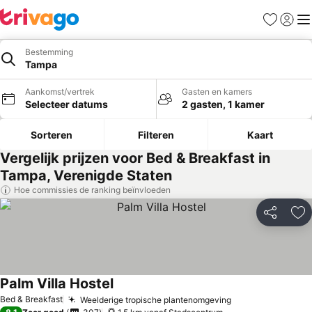
Favorieten
Aanmel
Me
Bestemming
Tampa
Aankomst/vertrek
Gasten en kamers
Selecteer datums
2 gasten, 1 kamer
Sorteren
Filteren
Kaart
Vergelijk prijzen voor Bed & Breakfast in
Tampa, Verenigde Staten
Hoe commissies de ranking beïnvloeden
Delen
To
Palm Villa Hostel
Bed & Breakfast
Weelderige tropische plantenomgeving