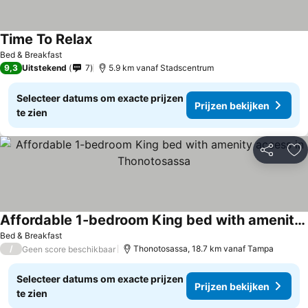
Time To Relax
Bed & Breakfast
9,3
Uitstekend
7
5.9 km vanaf Stadscentrum
Selecteer datums om exacte prijzen
Prijzen bekijken
te zien
Delen
To
Affordable 1-bedroom King bed with amenity access in Thonotosassa
Bed & Breakfast
/
Thonotosassa, 18.7 km vanaf Tampa
Geen score beschikbaar
Selecteer datums om exacte prijzen
Prijzen bekijken
te zien