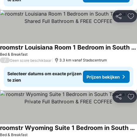
Delen
To
roomstr Louisiana Room 1 Bedroom in South Tampa with Shared Full Bathroom & FREE COFFEE
Bed & Breakfast
/
3.3 km vanaf Stadscentrum
Geen score beschikbaar
Selecteer datums om exacte prijzen
Prijzen bekijken
te zien
Delen
To
roomstr Wyoming Suite 1 Bedroom in South Tampa with Private Full Bathroom & FREE COFFEE
Bed & Breakfast