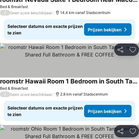
Bed & Breakfast
/
14.4 km vanaf Stadscentrum
Geen score beschikbaar
Selecteer datums om exacte prijzen
Prijzen bekijken
te zien
Delen
To
roomstr Hawaii Room 1 Bedroom in South Tampa with Shared Full Bathroom & FREE COFFEE
Bed & Breakfast
/
2.8 km vanaf Stadscentrum
Geen score beschikbaar
Selecteer datums om exacte prijzen
Prijzen bekijken
te zien
Delen
To