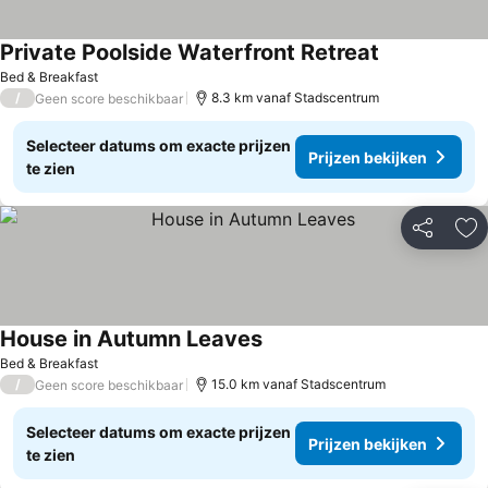
Private Poolside Waterfront Retreat
Bed & Breakfast
/
8.3 km vanaf Stadscentrum
Geen score beschikbaar
Selecteer datums om exacte prijzen
Prijzen bekijken
te zien
Delen
To
House in Autumn Leaves
Bed & Breakfast
/
15.0 km vanaf Stadscentrum
Geen score beschikbaar
Selecteer datums om exacte prijzen
Prijzen bekijken
te zien