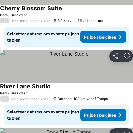
Cherry Blossom Suite
Bed & Breakfast
/
6.2 km vanaf Stadscentrum
Geen score beschikbaar
Selecteer datums om exacte prijzen
Prijzen bekijken
te zien
Delen
To
River Lane Studio
Bed & Breakfast
/
Brandon, 19.1 km vanaf Tampa
Geen score beschikbaar
Selecteer datums om exacte prijzen
Prijzen bekijken
te zien