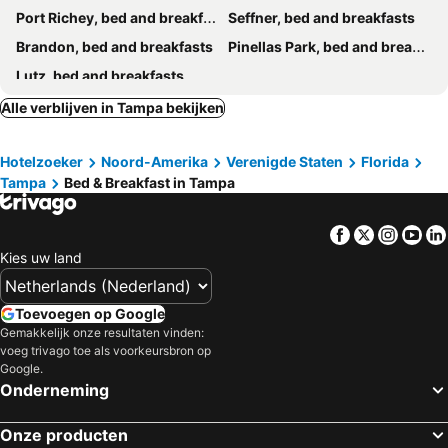
Port Richey, bed and breakfasts
Seffner, bed and breakfasts
Brandon, bed and breakfasts
Pinellas Park, bed and breakfasts
Lutz, bed and breakfasts
Alle verblijven in Tampa bekijken
Hotelzoeker
Noord-Amerika
Verenigde Staten
Florida
Tampa
Bed & Breakfast in Tampa
Facebook
Twitter
Insta
Yo
Kies uw land
Toevoegen op Google
Gemakkelijk onze resultaten vinden:
voeg trivago toe als voorkeursbron op
Google.
Onderneming
Onze producten