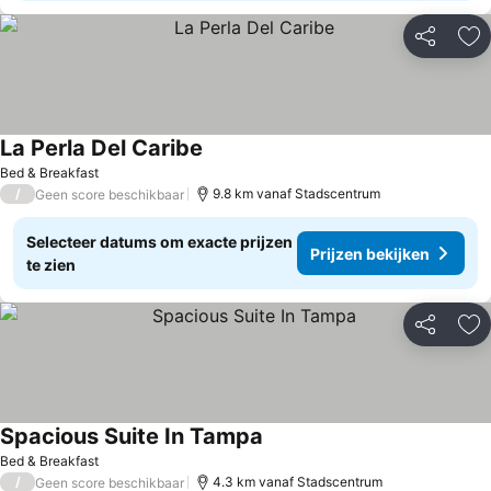
Delen
To
La Perla Del Caribe
Bed & Breakfast
/
9.8 km vanaf Stadscentrum
Geen score beschikbaar
Selecteer datums om exacte prijzen
Prijzen bekijken
te zien
Delen
To
Spacious Suite In Tampa
Bed & Breakfast
/
4.3 km vanaf Stadscentrum
Geen score beschikbaar