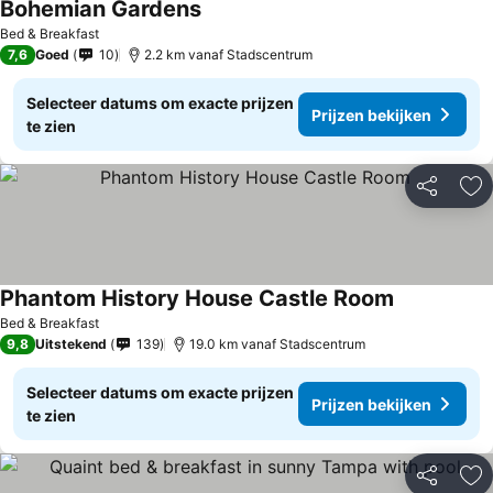
Bohemian Gardens
Bed & Breakfast
7,6
Goed
10
2.2 km vanaf Stadscentrum
Selecteer datums om exacte prijzen
Prijzen bekijken
te zien
Delen
To
Phantom History House Castle Room
Bed & Breakfast
9,8
Uitstekend
139
19.0 km vanaf Stadscentrum
Selecteer datums om exacte prijzen
Prijzen bekijken
te zien
Delen
To